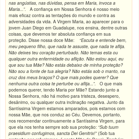
nas angústias, nas dúvidas, pensa em Maria, invoca a
Maria...”.
A confiança em Nossa Senhora é nosso meio
mais eficaz contra as tentações do mundo e contra as
adversidades da vida. A Virgem Maria, ao aparecer para o
jovem Juan Diego em Guadalupe, nos ensina, dentre outras
coisas, que devemos ter absoluta confiança em sua
proteção. Disse nossa doce Mãe:
“Escuta e entende bem,
meu pequeno filho, que nada te assuste, que nada te aflija.
Não deixes teu coração perturbado. Não temas esta ou
qualquer outra enfermidade ou aflição. Não estou aqui, eu
que sou tua Mãe? Não estás debaixo de minha proteção?
Não sou a fonte de tua alegria? Não estás sob o manto, na
cruz dos meus braços? O que mais podes querer? Que
nenhuma outra coisa te perturbe ou aflija...”.
O que mais
podemos querer, tendo Maria por Mãe? Estando junto a
Nossa Senhora, não há motivo para tristeza, desespero,
desânimo, ou qualquer outra inclinação negativa. Junto da
Santíssima Virgem estamos amparados, pois estamos com
nossa Mãe, que nos conduz ao Céu. Devemos, portanto,
nos recomendar continuamente a Santíssima Virgem, para
que ela nos tenha sempre sob sua proteção:
“Sub tuum
praesidium confugimos, sancta Dei Genitrix!”
(Sob tua