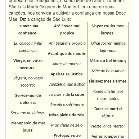
proteção nos refugiamos, ó santa Mãe de Deus). Também
São Luis Maria Grignon de Montfort, em uma de suas
canções, nos convida a cultivar a confiança em nossa Doce
Mãe. Diz a canção de São Luis:
Je mets ma
Ah! Soyez-moi
Voyez couler mes
confiance,
propice
larmes,
Eu coloco minha
Ah! Sejai-me propícia
Olhai correr minhas
confiança,
lágrimas,
Avant que de mourir,
Vierge, en votre
Mère du bel Amour;
Antes de morrer,
secours;
Mãe do belo Amor
Apaisez sa justice
,
Virgem, no vosso
Finissez mes alarmes
Apaziguai sua justiça
socorro;
Ponde um fim aos
Je crains de la subir;
Servez-moi de
meus medos
défense,
Receio o sofrimeto;
Dans ce mortel
Servi-me de defesa,
Mère pleine de zele,
séjour
:
Prenez soin de mes
Mãe cheia de zelo,
Neste lance mortal
jours
;
Protégez votre
Venez romper ma