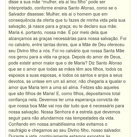
disse a sua mãe “mulher, eis aí teu filho” pode ser
interpretado, conforme ensina Santo Afonso, como se o
Salvador dissesse: Mulher, eis aí o homem que em
consequência da oferta que tu fazes de minha vida pela sua
salvação, já nasce para a graça; eu te declaro sua mãe.
Maria é, portanto, nossa mãe. É por meio dela que
alcançamos as graças necessárias para nossa salvação. Foi
no calvário, entre tantas dores, que a Mãe de Deu ofereceu
seu Divino filho a nós. Foi no calvário que nossa Santa Mãe
nos gerou para a vida na graça. Depois do amor de Deus,
pode existir amor maior que o de Maria? Diz Santo Afonso
que se o amor que todas as mães têm aos filhos, todos os
esposos a suas esposas, e todos os santos e anjos a seus
devotos, se unisse em um só amor, não chegaria a igualar o
amor que Maria tem a uma só alma. Felizes são aqueles
que são filhos de Maria! E, como filhos, depositamos total
confiança nela. Devemos ter uma esperança convicta de
que nossa boa Mãe vai nos dar tudo que é necessário para
nossa salvação. Nossa Senhora é a estrela que devemos
seguir para não afundarmos nas tempestades da vida.
Confiando em nossa amabilíssima mãe evitamos o
naufrágio e chegamos ao seu Divino filho, nosso salvador.
Durante a vida, continuamente estamos expostos às