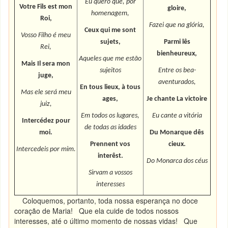
Eu quero que, por
Votre Fils est mon
gloire,
homenagem,
Roi,
Fazei que na glória,
Ceux qui me sont
Vosso Filho é meu
sujets,
Parmi lês
Rei,
bienheureux,
Aqueles que me estão
Mais Il sera mon
sujeitos
Entre os bea-
juge,
aventurados,
En tous lieux, à tous
Mas ele será meu
ages,
Je chante La victoire
juiz,
Em todos os lugares,
Eu cante a vitória
Intercédez pour
de todas as idades
moi.
Du Monarque dês
Prennent vos
cieux.
Intercedeis por mim.
interêst.
Do Monarca dos céus
Sirvam a vossos
interesses
Coloquemos, portanto, toda nossa esperança no doce
coração de Maria! Que ela cuide de todos nossos
interesses, até o último momento de nossas vidas! Que