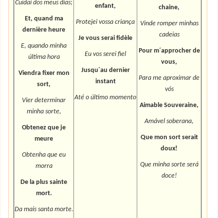
Cuidai dos meus dias;
enfant,
chaine,
Et, quand ma
Protejei vossa criança
Vinde romper minhas
dernière heure
cadeias
Je vous serai fidèle
E, quando minha
Pour m´approcher de
Eu vos serei fiel
última hora
vous
,
Jusqu´au dernier
Viendra fixer mon
Para me aproximar de
instant
sort,
vós
Até o último momento
Vier determinar
Aimable Souveraine,
minha sorte,
Amável soberana,
Obtenez que je
Que mon sort serait
meure
doux!
Obtenha que eu
Que minha sorte será
morra
doce!
De la plus sainte
mort.
Da mais santa morte.