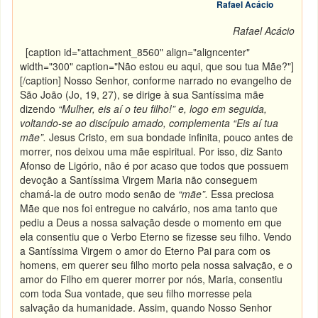
Rafael Acácio
Rafael Acácio
[caption id="attachment_8560" align="aligncenter"
width="300" caption="Não estou eu aqui, que sou tua Mãe?"]
[/caption] Nosso Senhor, conforme narrado no evangelho de
São João (Jo, 19, 27), se dirige à sua Santíssima mãe
dizendo
“Mulher, eis aí o teu filho!” e, logo em seguida,
voltando-se ao discípulo amado, complementa “Eis aí tua
mãe”.
Jesus Cristo, em sua bondade infinita, pouco antes de
morrer, nos deixou uma mãe espiritual. Por isso, diz Santo
Afonso de Ligório, não é por acaso que todos que possuem
devoção a Santíssima Virgem Maria não conseguem
chamá-la de outro modo senão de
“mãe”.
Essa preciosa
Mãe que nos foi entregue no calvário, nos ama tanto que
pediu a Deus a nossa salvação desde o momento em que
ela consentiu que o Verbo Eterno se fizesse seu filho. Vendo
a Santíssima Virgem o amor do Eterno Pai para com os
homens, em querer seu filho morto pela nossa salvação, e o
amor do Filho em querer morrer por nós, Maria, consentiu
com toda Sua vontade, que seu filho morresse pela
salvação da humanidade. Assim, quando Nosso Senhor