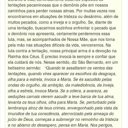
tentações pecaminosas que o demônio põe em nossos
caminhos para perder nossas almas. Por muitas vezes nos
encontramos em situações de tristeza ou desânimo, além de
muitos pecados, como a inveja e o orgulho. Se, diante de
uma tentação, buscarmos sozinhos enfrentar o pecado que
o demônio nos apresenta, certamente perderemos essa
luta, mas, se acompanhados de Nossa Mãe, que nos toma
pela mão nas situações difíceis da vida, venceremos. Na
luta contra a tentação, nossa principal arma é a devoção na
Rainha dos Céus. É preciso invocá-la sempre e confiar que
ela cuidará de nós. Nesse sentido, diz São Bernardo, em um
belíssimo sermão:
“
Quando te assaltarem os ventos das
tentações, quando vires aparecer os escolhos da desgraça,
olha para a estrela, invoca a Maria.
Se és sacudido pelas
ondas do orgulho, da ambição, da maledicência, da inveja,
olha a estrela, invoca Maria.
Se a cólera, a avareza, as
seduções carnais vierem sacudir a leve barca de tua alma,
levanta os teus olhos, olha para Maria.
Se, perturbado pela
lembrança atroz de teus crimes, envergonhado pela vista da
imundice de tua consciência, aterrorizado pela ameaça do
juízo de Deus, começas a submergir no remoinho da tristeza
e no abismo do desespero, pensa em Maria.
Nos perigos,