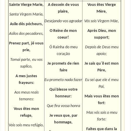
Sainte Vierge Marie,
A dessein de vous
Vous êtes Vierge
plaire,
Mère,
Santa Virgem Maria,
Desejando-vos agradar
Vós sois Virgem Mãe,
Asile dês pécheurs,
O Reine de mon
Après Dieu, mon
Asilos dos pecadores,
coeur!
support;
Prenez part, jê vous
Ó Rainha do meu
Depois de Deus meu
prie,
coração
apoio;
Tomai parte, eu vos
Je promets de rien
Je sais qu´il est mon
suplico,
faire
Père,
A mes justes
Eu prometo nada fazer
Eu sei que ele é meu
frayeurs:
Pai,
Qui blesse votre
Aos meus reais
honneur:
Mais vous êtes mon
temores:
fort:
Que fira vossa honra
Vous êtes mon
Mas vós sois o meu
refuge,
Je veux que, par
forte:
hommage,
Vois sois meu refúgio,
Faites que dans la