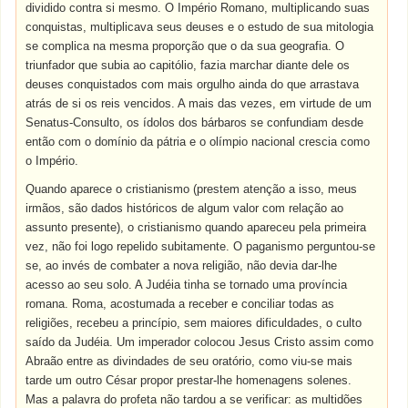
dividido contra si mesmo. O Império Romano, multiplicando suas
conquistas, multiplicava seus deuses e o estudo de sua mitologia
se complica na mesma proporção que o da sua geografia. O
triunfador que subia ao capitólio, fazia marchar diante dele os
deuses conquistados com mais orgulho ainda do que arrastava
atrás de si os reis vencidos. A mais das vezes, em virtude de um
Senatus-Consulto, os ídolos dos bárbaros se confundiam desde
então com o domínio da pátria e o olímpio nacional crescia como
o Império.
Quando aparece o cristianismo (prestem atenção a isso, meus
irmãos, são dados históricos de algum valor com relação ao
assunto presente), o cristianismo quando apareceu pela primeira
vez, não foi logo repelido subitamente. O paganismo perguntou-se
se, ao invés de combater a nova religião, não devia dar-lhe
acesso ao seu solo. A Judéia tinha se tornado uma província
romana. Roma, acostumada a receber e conciliar todas as
religiões, recebeu a princípio, sem maiores dificuldades, o culto
saído da Judéia. Um imperador colocou Jesus Cristo assim como
Abraão entre as divindades de seu oratório, como viu-se mais
tarde um outro César propor prestar-lhe homenagens solenes.
Mas a palavra do profeta não tardou a se verificar: as multidões