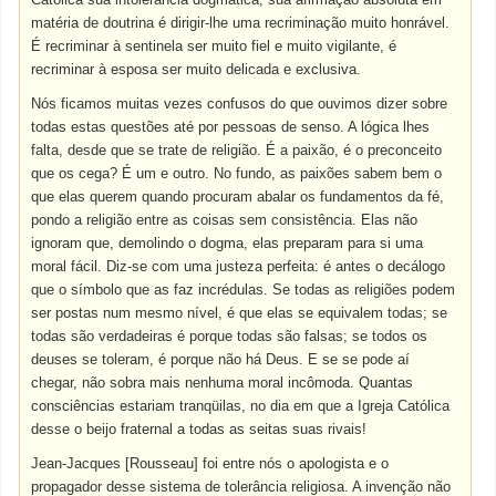
matéria de doutrina é dirigir-lhe uma recriminação muito honrável.
É recriminar à sentinela ser muito fiel e muito vigilante, é
recriminar à esposa ser muito delicada e exclusiva.
Nós ficamos muitas vezes confusos do que ouvimos dizer sobre
todas estas questões até por pessoas de senso. A lógica lhes
falta, desde que se trate de religião. É a paixão, é o preconceito
que os cega? É um e outro. No fundo, as paixões sabem bem o
que elas querem quando procuram abalar os fundamentos da fé,
pondo a religião entre as coisas sem consistência. Elas não
ignoram que, demolindo o dogma, elas preparam para si uma
moral fácil. Diz-se com uma justeza perfeita: é antes o decálogo
que o símbolo que as faz incrédulas. Se todas as religiões podem
ser postas num mesmo nível, é que elas se equivalem todas; se
todas são verdadeiras é porque todas são falsas; se todos os
deuses se toleram, é porque não há Deus. E se se pode aí
chegar, não sobra mais nenhuma moral incômoda. Quantas
consciências estariam tranqüilas, no dia em que a Igreja Católica
desse o beijo fraternal a todas as seitas suas rivais!
Jean-Jacques [Rousseau] foi entre nós o apologista e o
propagador desse sistema de tolerância religiosa. A invenção não