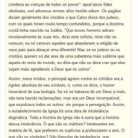
condena as crenças de todos os povos": apud ipsos fides
obstinata, sed adversus omnes alios hostile odium. Os pagãos
diziam geralmente dos cristãos o que Celso disse dos judeus,
com os quais foram muito tempo confundidos, porque a doutrina
cristã tinha nascido na Judéia. "Que esses homens adiram
inviolavelmente às suas leis, dizia este sofista, nisto não os
censuro; eu só censuro aqueles que abandonam a religião de
seus pais para abraçar uma diferente! Mas se os judeus ou os
cristãos querem só dar ares de uma sabedoria mais sublime que
aquela do resto do mundo, eu diria que não se deve crer que eles
sejam mais agradáveis a Deus que os outros".
Assim, meus irmãos, o principal agravo contra os cristãos era a
rigidez absoluta do seu símbolo, e, como se dizia, o humor
insociável de sua teologia. Se só se tratasse de um Deus a mais,
não teria havido reclamações; mas era um Deus incompatível,
que expulsava todos os outros: eis porque a perseguição. Assim,
o estabelecimento da Igreja foi uma obra de intolerância
dogmática. Toda a história da Igreja não é outra que a história
dessa intolerância. O que são os mártires? Intolerantes em
matéria de fé, que preferem os suplícios a professarem o erro. O
que são os símbolos? São fórmulas de intolerância, que