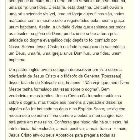
seu grande atributo, deu à terra um só símbolo, uma só doutrina,
uma só fé: una fides. E esta fé, esta doutrina, Ele confiou-as a
uma só sociedade visível, uma só Igreja cujos filhos são, todos,
marcados com o mesmo selo e regenerados pela mesma graça:
unum baptisma. Assim, a unidade divina que esplende por todos
os séculos na glória de Deus, produziu-se sobre a terra pela
unidade do dogma evangélico cujo depósito foi confiado por
Nosso Senhor Jesus Cristo à unidade hierárquica do sacerdócio:
um Deus, uma fé, uma Igreja: unus Dominus, una fides, unum
baptisma.
Um pastor inglês teve a coragem de escrever um livro sobre a
tolerância de Jesus Cristo e o filósofo de Genebra [Rousseau]
disse, falando do Salvador dos homens: "Não vejo que meu divino
Mestre tenha formulado sutilezas sobre o dogma". Bem
verdadeiro, meus irmãos. Jesus Cristo não formulou sutilezas
sobre o dogma, mas trouxe aos homens a verdade e disse: se
alguém não for batizado na água e no Espírito Santo; se alguém,
recusa-se a comer a minha carne e a beber o meu sangre, não
terá parte em meu reino. Confesso que nisso não há sutilezas, há
intolerância, há exclusão, a mais positiva, a mais franca. E mais,
Jesus Cristo enviou seus Apóstolos para pregar a todas as