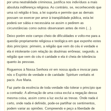
por uma neutralidade criminosa, justifica nos indivíduos a mais
absoluta indiferença religiosa. Ao contrário, se, reconhecendo que
uma só religião é boa, a lei suporta e permite que as demais
possam se exercer por amor à tranqüilidade pública, esta lei
poderá ser sábia e necessária se assim o pedirem as
circunstâncias como outros observaram antes de mim (...).
Deixo porém este campo cheio de dificuldades e volto-me para a
questão propriamente religiosa e teológica em que exponho estes
dois princípios: primeiro, a religião que vem do céu é verdade e
ela é intolerante com relação às doutrinas errôneas; segundo, a
religião que vem do céu é caridade e ela é cheia de tolerância
quanto às pessoas.
Roguemos à Nossa Senhora vir em nossa ajuda e invocar para
nós o Espírito de verdade e de caridade: Spiritum veritatis et
pacis. Ave Maria.
Faz parte da essência de toda verdade não tolerar o princípio que
a contradiz. A afirmação de uma coisa exclui a negação dessa
mesma coisa, assim como a luz exclui as trevas. Onde nada é
certo, onde nada é definido, pode-se partilhar os sentimentos,
podem variar as opiniões. Compreendo e peço a liberdade de