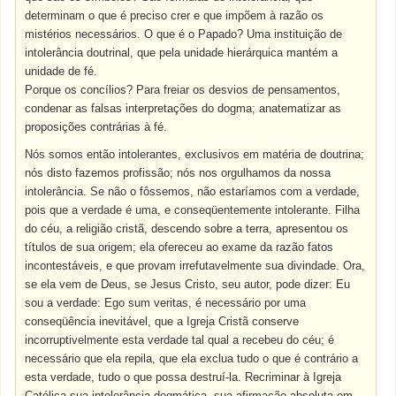
determinam o que é preciso crer e que impõem à razão os
mistérios necessários. O que é o Papado? Uma instituição de
intolerância doutrinal, que pela unidade hierárquica mantém a
unidade de fé.
Porque os concílios? Para freiar os desvios de pensamentos,
condenar as falsas interpretações do dogma; anatematizar as
proposições contrárias à fé.
Nós somos então intolerantes, exclusivos em matéria de doutrina;
nós disto fazemos profissão; nós nos orgulhamos da nossa
intolerância. Se não o fôssemos, não estaríamos com a verdade,
pois que a verdade é uma, e conseqüentemente intolerante. Filha
do céu, a religião cristã, descendo sobre a terra, apresentou os
títulos de sua origem; ela ofereceu ao exame da razão fatos
incontestáveis, e que provam irrefutavelmente sua divindade. Ora,
se ela vem de Deus, se Jesus Cristo, seu autor, pode dizer: Eu
sou a verdade: Ego sum veritas, é necessário por uma
conseqüência inevitável, que a Igreja Cristã conserve
incorruptivelmente esta verdade tal qual a recebeu do céu; é
necessário que ela repila, que ela exclua tudo o que é contrário a
esta verdade, tudo o que possa destruí-la. Recriminar à Igreja
Católica sua intolerância dogmática, sua afirmação absoluta em