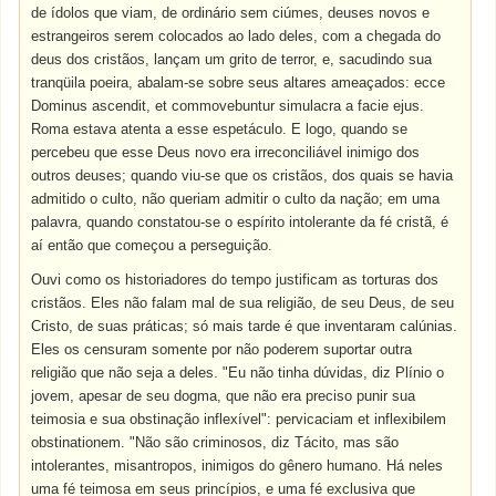
de ídolos que viam, de ordinário sem ciúmes, deuses novos e
estrangeiros serem colocados ao lado deles, com a chegada do
deus dos cristãos, lançam um grito de terror, e, sacudindo sua
tranqüila poeira, abalam-se sobre seus altares ameaçados: ecce
Dominus ascendit, et commovebuntur simulacra a facie ejus.
Roma estava atenta a esse espetáculo. E logo, quando se
percebeu que esse Deus novo era irreconciliável inimigo dos
outros deuses; quando viu-se que os cristãos, dos quais se havia
admitido o culto, não queriam admitir o culto da nação; em uma
palavra, quando constatou-se o espírito intolerante da fé cristã, é
aí então que começou a perseguição.
Ouvi como os historiadores do tempo justificam as torturas dos
cristãos. Eles não falam mal de sua religião, de seu Deus, de seu
Cristo, de suas práticas; só mais tarde é que inventaram calúnias.
Eles os censuram somente por não poderem suportar outra
religião que não seja a deles. "Eu não tinha dúvidas, diz Plínio o
jovem, apesar de seu dogma, que não era preciso punir sua
teimosia e sua obstinação inflexível": pervicaciam et inflexibilem
obstinationem. "Não são criminosos, diz Tácito, mas são
intolerantes, misantropos, inimigos do gênero humano. Há neles
uma fé teimosa em seus princípios, e uma fé exclusiva que