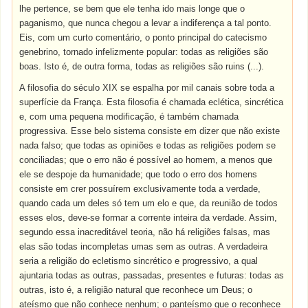
lhe pertence, se bem que ele tenha ido mais longe que o
paganismo, que nunca chegou a levar a indiferença a tal ponto.
Eis, com um curto comentário, o ponto principal do catecismo
genebrino, tornado infelizmente popular: todas as religiões são
boas. Isto é, de outra forma, todas as religiões são ruins (...).
A filosofia do século XIX se espalha por mil canais sobre toda a
superfície da França. Esta filosofia é chamada eclética, sincrética
e, com uma pequena modificação, é também chamada
progressiva. Esse belo sistema consiste em dizer que não existe
nada falso; que todas as opiniões e todas as religiões podem se
conciliadas; que o erro não é possível ao homem, a menos que
ele se despoje da humanidade; que todo o erro dos homens
consiste em crer possuírem exclusivamente toda a verdade,
quando cada um deles só tem um elo e que, da reunião de todos
esses elos, deve-se formar a corrente inteira da verdade. Assim,
segundo essa inacreditável teoria, não há religiões falsas, mas
elas são todas incompletas umas sem as outras. A verdadeira
seria a religião do ecletismo sincrético e progressivo, a qual
ajuntaria todas as outras, passadas, presentes e futuras: todas as
outras, isto é, a religião natural que reconhece um Deus; o
ateísmo que não conhece nenhum; o panteísmo que o reconhece