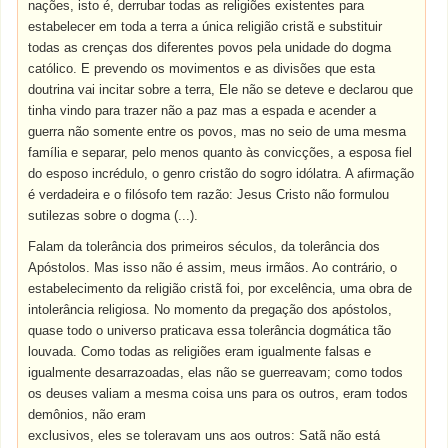
nações, isto é, derrubar todas as religiões existentes para
estabelecer em toda a terra a única religião cristã e substituir
todas as crenças dos diferentes povos pela unidade do dogma
católico. E prevendo os movimentos e as divisões que esta
doutrina vai incitar sobre a terra, Ele não se deteve e declarou que
tinha vindo para trazer não a paz mas a espada e acender a
guerra não somente entre os povos, mas no seio de uma mesma
família e separar, pelo menos quanto às convicções, a esposa fiel
do esposo incrédulo, o genro cristão do sogro idólatra. A afirmação
é verdadeira e o filósofo tem razão: Jesus Cristo não formulou
sutilezas sobre o dogma (...).
Falam da tolerância dos primeiros séculos, da tolerância dos
Apóstolos. Mas isso não é assim, meus irmãos. Ao contrário, o
estabelecimento da religião cristã foi, por excelência, uma obra de
intolerância religiosa. No momento da pregação dos apóstolos,
quase todo o universo praticava essa tolerância dogmática tão
louvada. Como todas as religiões eram igualmente falsas e
igualmente desarrazoadas, elas não se guerreavam; como todos
os deuses valiam a mesma coisa uns para os outros, eram todos
demônios, não eram
exclusivos, eles se toleravam uns aos outros: Satã não está