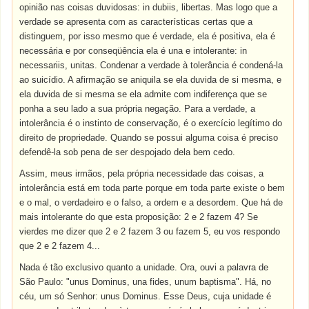
opinião nas coisas duvidosas: in dubiis, libertas. Mas logo que a
verdade se apresenta com as características certas que a
distinguem, por isso mesmo que é verdade, ela é positiva, ela é
necessária e por conseqüência ela é una e intolerante: in
necessariis, unitas. Condenar a verdade à tolerância é condená-la
ao suicídio. A afirmação se aniquila se ela duvida de si mesma, e
ela duvida de si mesma se ela admite com indiferença que se
ponha a seu lado a sua própria negação. Para a verdade, a
intolerância é o instinto de conservação, é o exercício legítimo do
direito de propriedade. Quando se possui alguma coisa é preciso
defendê-la sob pena de ser despojado dela bem cedo.
Assim, meus irmãos, pela própria necessidade das coisas, a
intolerância está em toda parte porque em toda parte existe o bem
e o mal, o verdadeiro e o falso, a ordem e a desordem. Que há de
mais intolerante do que esta proposição: 2 e 2 fazem 4? Se
vierdes me dizer que 2 e 2 fazem 3 ou fazem 5, eu vos respondo
que 2 e 2 fazem 4...
Nada é tão exclusivo quanto a unidade. Ora, ouvi a palavra de
São Paulo: "unus Dominus, una fides, unum baptisma". Há, no
céu, um só Senhor: unus Dominus. Esse Deus, cuja unidade é