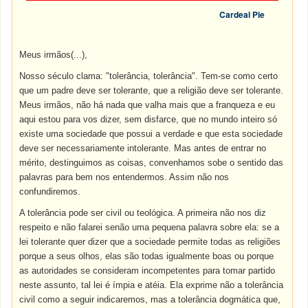
Cardeal Pie
Meus irmãos(...),
Nosso século clama: "tolerância, tolerância". Tem-se como certo
que um padre deve ser tolerante, que a religião deve ser tolerante.
Meus irmãos, não há nada que valha mais que a franqueza e eu
aqui estou para vos dizer, sem disfarce, que no mundo inteiro só
existe uma sociedade que possui a verdade e que esta sociedade
deve ser necessariamente intolerante. Mas antes de entrar no
mérito, destinguimos as coisas, convenhamos sobe o sentido das
palavras para bem nos entendermos. Assim não nos
confundiremos.
A tolerância pode ser civil ou teológica. A primeira não nos diz
respeito e não falarei senão uma pequena palavra sobre ela: se a
lei tolerante quer dizer que a sociedade permite todas as religiões
porque a seus olhos, elas são todas igualmente boas ou porque
as autoridades se consideram incompetentes para tomar partido
neste assunto, tal lei é ímpia e atéia. Ela exprime não a tolerância
civil como a seguir indicaremos, mas a tolerância dogmática que,