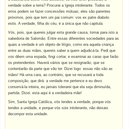
verdade sobre a terra? Procurai a Igreja intolerante. Todos os
erros podem se fazer concessões mútuas; eles são parentes
próximos, pois que tem um pai comum: vos ex patre diabolo
estis. A verdade, filha do céu, é a única que não capitula.
Vós, pois, que quereis julgar esta grande causa, tomai para isto a
sabedoria de Salomão. Entre essas diferentes sociedades para as
quais a verdade é um objeto de litígio, como era aquela criança
entre as duas mães, quereis saber a quem adjudicá-la. Pedi que
vos dêem uma espada, fingi cortar, e examinai as caras que farão
os pretendentes. Haverá vários que se resignarão, que se
contentarão da parte que vão ter. Dizei logo: essas não são as
mães! Há uma cara, ao contrário, que se recusará a toda
composição, que dirá: a verdade me pertence e eu devo
conservá-la inteira, eu jamais tolerarei que ela seja diminuída,
partida. Dizei: esta aqui é a verdadeira mãe!
Sim, Santa Igreja Católica, vós tendes a verdade, porque vós
tendes a unidade, e porque vós sois intolerante, não deixais
decompor esta unidade.