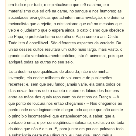
em tudo e por tudo; o espiritualismo que crê na alma, e o
materialismo que só crê na carne, no sangue e nos humores; as
sociedades evangélicas que admitem uma revelação, e o deísmo
racionalista que a rejeita; o cristianismo que crê no messias que
veio e o judaísmo que o espera ainda; o catolicismo que obedece
ao Papa, o protestantismo que olha o Papa como o anti-Cristo.
Tudo isto é conciliável. São diferentes aspectos da verdade. Da
união desses cultos resultará um culto mais largo, mais vasto, o
grande culto verdadeiramente católico, isto é, universal, pois que
abrigará todas as outras no seu seio.
Esta doutrina que qualificais de absurda, não é de minha
invenção; ela enche milhares de volumes e de publicações
recentes; e, sem que seu fundo jamais varie, ela toma todos os
dias novas formas sob a caneta e sobre os lábios dos homens
entre as mãos dos quais repousam os destinos da França. -- A
que ponto de loucura nós então chegamos? -- Nós chegamos ao
ponto onde deve logicamente chegar todo aquele que não admite
o princípio incontestável que estabelecemos, a saber: que a
verdade é uma, e por conseqüência intolerante, exclusiva de toda
doutrina que não é a sua. E, para juntar em poucas palavras toda
a substância deste meu discurso, eu lhes direi: procurais a