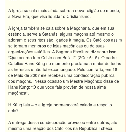
A Igreja se cala mais ainda sobre a nova religião do mundo,
a Nova Era, que visa liquidar o Cristianismo.
A Igreja também se cala sobre a Maçonaria, que em sua
essência, serve a Satanás; alguns maçons até mesmo o
adoram e seus ritos são ligados à magia. Os Católicos assim
se tornam membros de lojas maçônicas ou de suas
organizações satélites. A Sagrada Escritura diz sobre isso:
“Que acordo tem Cristo com Belial?” (2Cor 6:15). O padre
Católico Hans Küng no momento proclama a maior de todas
as heresias e não foi excomungado. Pelo contrário, em 18
de Maio de 2007 ele recebeu uma condecoração pública
dos maçons. Nessa ocasião um Mestre Maçônico disse de
Hans Küng: “O que você fala provêm de nossa alma
maçônica”.
H Küng fala – e a Igreja permanecerá calada a respeito
dele?
A entrega dessa condecoração provocou entre outras, até
mesmo uma reação dos Católicos na República Tcheca.