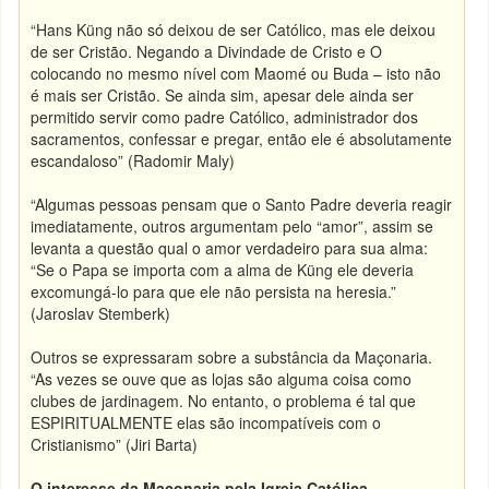
“Hans Küng não só deixou de ser Católico, mas ele deixou
de ser Cristão. Negando a Divindade de Cristo e O
colocando no mesmo nível com Maomé ou Buda – isto não
é mais ser Cristão. Se ainda sim, apesar dele ainda ser
permitido servir como padre Católico, administrador dos
sacramentos, confessar e pregar, então ele é absolutamente
escandaloso” (Radomir Maly)
“Algumas pessoas pensam que o Santo Padre deveria reagir
imediatamente, outros argumentam pelo “amor”, assim se
levanta a questão qual o amor verdadeiro para sua alma:
“Se o Papa se importa com a alma de Küng ele deveria
excomungá-lo para que ele não persista na heresia.”
(Jaroslav Stemberk)
Outros se expressaram sobre a substância da Maçonaria.
“As vezes se ouve que as lojas são alguma coisa como
clubes de jardinagem. No entanto, o problema é tal que
ESPIRITUALMENTE elas são incompatíveis com o
Cristianismo” (Jiri Barta)
O interesse da Maçonaria pela Igreja Católica