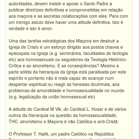
autoridades, devem insistir e apoiar o Santo Padre a
publicar diretrizes definitivas e comprometidas em relação
aos maçons e as secretas colaborações com eles. Para com
um inimigo astuto deve haver uma atitude definitiva. Isto é
verdade e isto é amor.
Uma das tarefas estratégicas dos Maçons em destruir a
Igreja de Cristo é um esforço dirigido aos postos chaves e
episcopais na Igreja (e.g. seminários, faculdades de teologia
etc) aos homossexuais ou seguidores da Teologia Histórico-
Crítica e ao sincretismo. E as conseqüências? Mesmo a
parte sólida da hierarquia da Igreja está paralisada por este
espírito e portanto não é mais capaz de avançar num
despertar espiritual ou reagir as heresias doutrinais, aos
problemas de amoralidade e homossexualidade no mundo
(e.g. legalização da união homossexual etc)
A atitude do Cardeal M Vlk, do Cardeal L. Husar e de vários
outros da hierarquia na questão da homossexualidade,
THC, sincretismo e Maçons é não Católica e anti-Cristã.
O Professor T. Halík, um padre Católico na República