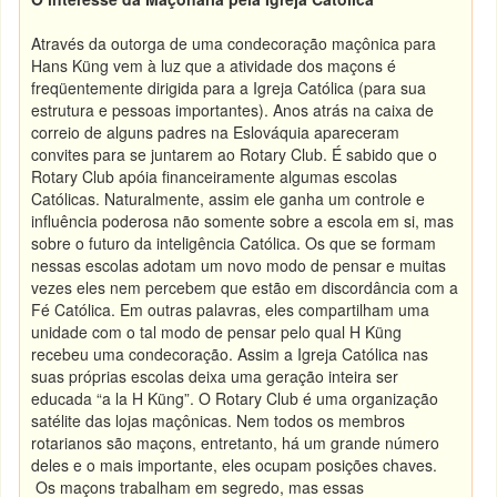
Através da outorga de uma condecoração maçônica para
Hans Küng vem à luz que a atividade dos maçons é
freqüentemente dirigida para a Igreja Católica (para sua
estrutura e pessoas importantes). Anos atrás na caixa de
correio de alguns padres na Eslováquia apareceram
convites para se juntarem ao Rotary Club. É sabido que o
Rotary Club apóia financeiramente algumas escolas
Católicas. Naturalmente, assim ele ganha um controle e
influência poderosa não somente sobre a escola em si, mas
sobre o futuro da inteligência Católica. Os que se formam
nessas escolas adotam um novo modo de pensar e muitas
vezes eles nem percebem que estão em discordância com a
Fé Católica. Em outras palavras, eles compartilham uma
unidade com o tal modo de pensar pelo qual H Küng
recebeu uma condecoração. Assim a Igreja Católica nas
suas próprias escolas deixa uma geração inteira ser
educada “a la H Küng”. O Rotary Club é uma organização
satélite das lojas maçônicas. Nem todos os membros
rotarianos são maçons, entretanto, há um grande número
deles e o mais importante, eles ocupam posições chaves.
Os maçons trabalham em segredo, mas essas