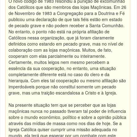
O novo código de 1983 rescindiu a punição de excomunhão
dos Católicos que são membros das lojas Maçônicas. Em 26
de Novembro de 1983 a Congregação para a Doutrina e Fé
publicou uma declaração de que tais fiéis estão em estado
de pecado grave e não podem receber a Santa Comunhão.
No entanto, o ponto não está na própria afiliação de
Católicos nessa organização, que já foram claramente
definidos como estando em pecado grave, mas no nível de
colaboração com as lojas maçônicas. Muitos, de fato,
cooperam com elas parcialmente ou inteiramente.
Certamente, muitos leigos nem mesmo percebem a
essência da sua cooperação, no entanto, uma situação
completamente diferente está no caso do clero e da
hierarquia. Com eles tal cooperação ou mesmo afiliação são
imperdoáveis porque não constitui somente um pecado
grave, mas uma traição escandalosa a Cristo e à Igreja.
Na presente situação tem que se perceber que as lojas
maçônicas nunca no passado tiveram tal poder de influencia
sobre o mundo econômico, político e sobre a opinião pública
através das mídias de massa como nos dias de hoje. Se a
Igreja Católica quiser cumprir uma missão adequada no
mundo, ela terá que esperar por um combate com este