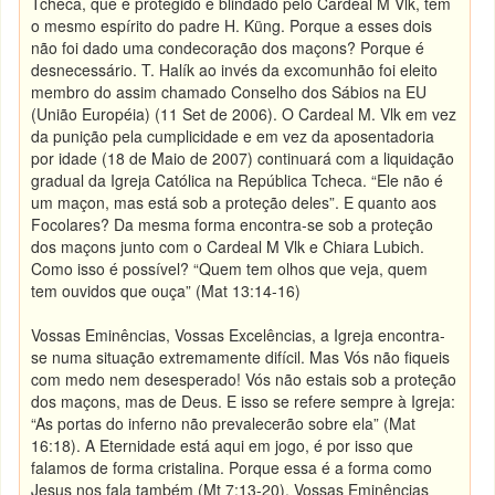
Tcheca, que é protegido e blindado pelo Cardeal M Vlk, tem
o mesmo espírito do padre H. Küng. Porque a esses dois
não foi dado uma condecoração dos maçons? Porque é
desnecessário. T. Halík ao invés da excomunhão foi eleito
membro do assim chamado Conselho dos Sábios na EU
(União Européia) (11 Set de 2006). O Cardeal M. Vlk em vez
da punição pela cumplicidade e em vez da aposentadoria
por idade (18 de Maio de 2007) continuará com a liquidação
gradual da Igreja Católica na República Tcheca. “Ele não é
um maçon, mas está sob a proteção deles”. E quanto aos
Focolares? Da mesma forma encontra-se sob a proteção
dos maçons junto com o Cardeal M Vlk e Chiara Lubich.
Como isso é possível? “Quem tem olhos que veja, quem
tem ouvidos que ouça” (Mat 13:14-16)
Vossas Eminências, Vossas Excelências, a Igreja encontra-
se numa situação extremamente difícil. Mas Vós não fiqueis
com medo nem desesperado! Vós não estais sob a proteção
dos maçons, mas de Deus. E isso se refere sempre à Igreja:
“As portas do inferno não prevalecerão sobre ela” (Mat
16:18). A Eternidade está aqui em jogo, é por isso que
falamos de forma cristalina. Porque essa é a forma como
Jesus nos fala também (Mt 7:13-20). Vossas Eminências