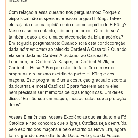
Com relação a essa questão nós perguntamos: Porque o
bispo local não suspendeu e excomungou H Küng: Talvez
ele seja da mesma opinião e do mesmo espírito de H Küng?
Nesse caso, no entanto, nós perguntamos: Quando será,
também, dado a ele uma condecoração da loja maçônica?
Em seguida perguntamos: Quando será esta condecoração
dada
ad memoriam
ao falecido Cardeal A Casaroli? Quando
ela será dada ao Cardeal A Sodano, ao Cardeal K.
Lehmann, ao Cardeal W. Kasper, ao Cardeal M Vlk, ao
Cardeal L. Husar? Porque estes de fato têm o mesmo
programa e o mesmo espírito do padre H. Küng e dos
maçons. Este programa é uma destruição gradual e secreta
da doutrina e moral Católica! E para fazerem assim eles
nem precisam ser membros de lojas Maçônicas. Um deles
disse: “Eu não sou um maçon, mas eu estou sob a proteção
deles”.
Vossas Eminências, Vossas Excelências que ainda tem a Fé
Católica e não concorda que a Igreja Católica seja destruída
pelo espírito dos maçons e pelo espírito da Nova Era, agora
têm o grande dever diante de Deus. Pelo grau de Vossas