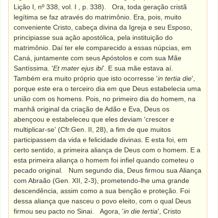
Lição I, nº 338, vol. I , p. 338).
Ora, toda geração cristã
legítima se faz através do matrimônio. Era, pois, muito
conveniente Cristo, cabeça divina da Igreja e seu Esposo,
principiasse sua ação apostólica, pela instituição do
matrimônio. Daí ter ele comparecido a essas núpcias, em
Caná, juntamente com seus Apóstolos e com sua Mãe
Santíssima. '
Et mater ejus ibi
'. E sua mãe estava aí.
Também era muito próprio que isto ocorresse '
in tertia die
',
porque este era o terceiro dia em que Deus estabelecia uma
união com os homens. Pois, no primeiro dia do homem, na
manhã original da criação de Adão e Eva, Deus os
abençoou e estabeleceu que eles deviam 'crescer e
multiplicar-se' (Cfr.Gen. II, 28), a fim de que muitos
participassem da vida e felicidade divinas. E esta foi, em
certo sentido, a primeira aliança de Deus com o homem. E a
esta primeira aliança o homem foi infiel quando cometeu o
pecado original.
Num segundo dia, Deus firmou sua Aliança
com Abraão (Gen. XII, 2-3), prometendo-lhe uma grande
descendência, assim como a sua benção e proteção. Foi
dessa aliança que nasceu o povo eleito, com o qual Deus
firmou seu pacto no Sinai.
Agora, '
in die tertia
', Cristo