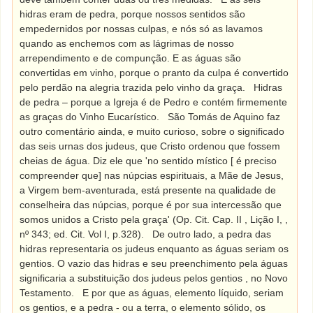
hidras eram de pedra, porque nossos sentidos são
empedernidos por nossas culpas, e nós só as lavamos
quando as enchemos com as lágrimas de nosso
arrependimento e de compunção. E as águas são
convertidas em vinho, porque o pranto da culpa é convertido
pelo perdão na alegria trazida pelo vinho da graça.
Hidras
de pedra – porque a Igreja é de Pedro e contém firmemente
as graças do Vinho Eucarístico.
São Tomás de Aquino faz
outro comentário ainda, e muito curioso, sobre o significado
das seis urnas dos judeus, que Cristo ordenou que fossem
cheias de água. Diz ele que 'no sentido místico [ é preciso
compreender que] nas núpcias espirituais, a Mãe de Jesus,
a Virgem bem-aventurada, está presente na qualidade de
conselheira das núpcias, porque é por sua intercessão que
somos unidos a Cristo pela graça' (Op. Cit. Cap. II , Lição I, ,
nº 343; ed. Cit. Vol I, p.328).
De outro lado, a pedra das
hidras representaria os judeus enquanto as águas seriam os
gentios. O vazio das hidras e seu preenchimento pela águas
significaria a substituição dos judeus pelos gentios , no Novo
Testamento.
E por que as águas, elemento líquido, seriam
os gentios, e a pedra - ou a terra, o elemento sólido, os