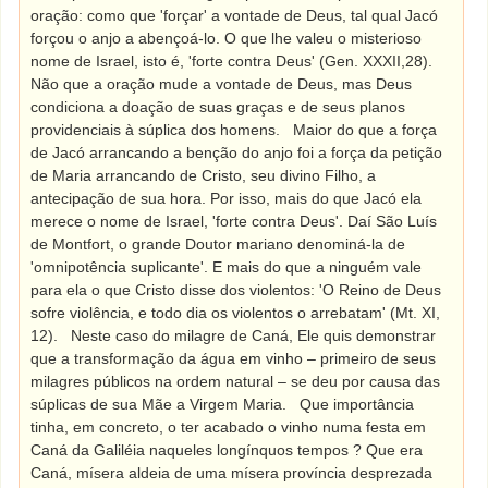
oração: como que 'forçar' a vontade de Deus, tal qual Jacó
forçou o anjo a abençoá-lo. O que lhe valeu o misterioso
nome de Israel, isto é, 'forte contra Deus' (Gen. XXXII,28).
Não que a oração mude a vontade de Deus, mas Deus
condiciona a doação de suas graças e de seus planos
providenciais à súplica dos homens.
Maior do que a força
de Jacó arrancando a benção do anjo foi a força da petição
de Maria arrancando de Cristo, seu divino Filho, a
antecipação de sua hora. Por isso, mais do que Jacó ela
merece o nome de Israel, 'forte contra Deus'. Daí São Luís
de Montfort, o grande Doutor mariano denominá-la de
'omnipotência suplicante'. E mais do que a ninguém vale
para ela o que Cristo disse dos violentos: 'O Reino de Deus
sofre violência, e todo dia os violentos o arrebatam' (Mt. XI,
12).
Neste caso do milagre de Caná, Ele quis demonstrar
que a transformação da água em vinho – primeiro de seus
milagres públicos na ordem natural – se deu por causa das
súplicas de sua Mãe a Virgem Maria.
Que importância
tinha, em concreto, o ter acabado o vinho numa festa em
Caná da Galiléia naqueles longínquos tempos ? Que era
Caná, mísera aldeia de uma mísera província desprezada