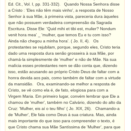
Ed. Cit., Vol. I, pp. 331-332).
Quando Nossa Senhora disse
a Cristo : 'Eles não têm mais vinho', a resposta de Nosso
Senhor à sua Mãe, à primeira vista, pareceria dura àqueles
que não possuem verdadeira compreensão da Sagrada
Escritura. Disse Ele: 'Quid mihi et tibi est, mulier? Nondum
venit hora mea' _ 'mulher, que temos Eu e tu com isso?
Ainda não chegou a minha hora'. ( Jo. II, 4).
Os
protestantes se rejubilam, porque, segundo eles, Cristo teria
dado uma resposta dura senão grosseira à sua Mãe, por
chamá-la simplesmente de 'mulher' e não de Mãe. Na sua
malícia esses protestantes nem se dão conta que, dizendo
isso, estão acusando ao próprio Cristo Deus de faltar com a
honra devida aos pais, como também de faltar com a virtude
da mansidão.
Ora, examinando-se melhor a resposta de
Cristo, se vê como ela é, de fato, elogiosa para com a
Virgem Maria. Em primeiro lugar, convém lembrar que Ele a
chamou de 'mulher', também no Calvário, dizendo do alto da
Cruz: 'Mulher, eis aí o teu filho' ( Jo. XIX, 26).
Chamando-a
de 'Mulher', Ele fala como Deus à sua criatura. Mas, ainda
mais importante do que isso para compreender o texto, é
que Cristo chama sua Mãe Santíssima de 'Mulher', para que