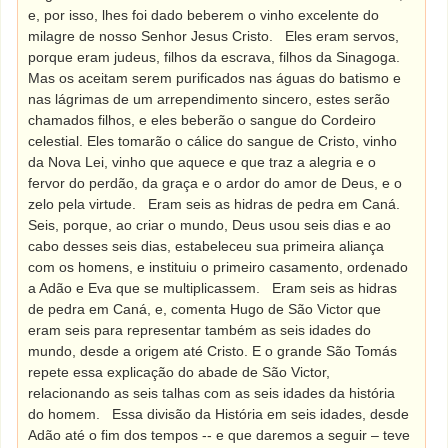
e, por isso, lhes foi dado beberem o vinho excelente do
milagre de nosso Senhor Jesus Cristo.
Eles eram servos,
porque eram judeus, filhos da escrava, filhos da Sinagoga.
Mas os aceitam serem purificados nas águas do batismo e
nas lágrimas de um arrependimento sincero, estes serão
chamados filhos, e eles beberão o sangue do Cordeiro
celestial. Eles tomarão o cálice do sangue de Cristo, vinho
da Nova Lei, vinho que aquece e que traz a alegria e o
fervor do perdão, da graça e o ardor do amor de Deus, e o
zelo pela virtude.
Eram seis as hidras de pedra em Caná.
Seis, porque, ao criar o mundo, Deus usou seis dias e ao
cabo desses seis dias, estabeleceu sua primeira aliança
com os homens, e instituiu o primeiro casamento, ordenado
a Adão e Eva que se multiplicassem.
Eram seis as hidras
de pedra em Caná, e, comenta Hugo de São Victor que
eram seis para representar também as seis idades do
mundo, desde a origem até Cristo. E o grande São Tomás
repete essa explicação do abade de São Victor,
relacionando as seis talhas com as seis idades da história
do homem.
Essa divisão da História em seis idades, desde
Adão até o fim dos tempos -- e que daremos a seguir – teve