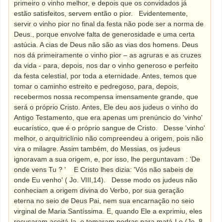
primeiro o vinho melhor, e depois que os convidados já
estão satisfeitos, servem então o pior.
Evidentemente,
servir o vinho pior no final da festa não pode ser a norma de
Deus., porque envolve falta de generosidade e uma certa
astúcia. A cias de Deus não são as vias dos homens. Deus
nos dá primeiramente o vinho pior – as agruras e as cruzes
da vida - para, depois, nos dar o vinho generoso e perfeito
da festa celestial, por toda a eternidade. Antes, temos que
tomar o caminho estreito e pedregoso, para, depois,
recebermos nossa recompensa imensamente grande, que
será o próprio Cristo. Antes, Ele deu aos judeus o vinho do
Antigo Testamento, que era apenas um prenúncio do 'vinho'
eucarístico, que é o próprio sangue de Cristo.
Desse 'vinho'
melhor, o arquitriclínio não compreendeu a origem, pois não
vira o milagre. Assim também, do Messias, os judeus
ignoravam a sua origem, e, por isso, lhe perguntavam : 'De
onde vens Tu ? '
E Cristo lhes dizia: 'Vós não sabeis de
onde Eu venho' ( Jo. VIII,14).
Desse modo os judeus não
conheciam a origem divina do Verbo, por sua geração
eterna no seio de Deus Pai, nem sua encarnação no seio
virginal de Maria Santíssima. E, quando Ele a exprimiu, eles
recusaram aceitá-la, e tomaram pedras para matá-Lo (Jo. 8,