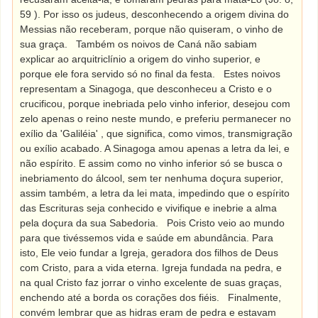
59 ). Por isso os judeus, desconhecendo a origem divina do
Messias não receberam, porque não quiseram, o vinho de
sua graça.
Também os noivos de Caná não sabiam
explicar ao arquitriclínio a origem do vinho superior, e
porque ele fora servido só no final da festa.
Estes noivos
representam a Sinagoga, que desconheceu a Cristo e o
crucificou, porque inebriada pelo vinho inferior, desejou com
zelo apenas o reino neste mundo, e preferiu permanecer no
exílio da 'Galiléia' , que significa, como vimos, transmigração
ou exílio acabado. A Sinagoga amou apenas a letra da lei, e
não espírito. E assim como no vinho inferior só se busca o
inebriamento do álcool, sem ter nenhuma doçura superior,
assim também, a letra da lei mata, impedindo que o espírito
das Escrituras seja conhecido e vivifique e inebrie a alma
pela doçura da sua Sabedoria.
Pois Cristo veio ao mundo
para que tivéssemos vida e saúde em abundância. Para
isto, Ele veio fundar a Igreja, geradora dos filhos de Deus
com Cristo, para a vida eterna. Igreja fundada na pedra, e
na qual Cristo faz jorrar o vinho excelente de suas graças,
enchendo até a borda os corações dos fiéis.
Finalmente,
convém lembrar que as hidras eram de pedra e estavam