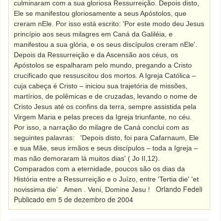
culminaram com a sua gloriosa Ressurreição. Depois disto,
Ele se manifestou gloriosamente a seus Apóstolos, que
creram nEle. Por isso está escrito: 'Por este modo deu Jesus
princípio aos seus milagres em Caná da Galiléia, e
manifestou a sua glória, e os seus discípulos creram nEle'.
Depois da Ressurreição e da Ascensão aos céus, os
Apóstolos se espalharam pelo mundo, pregando a Cristo
crucificado que ressuscitou dos mortos. A Igreja Católica –
cuja cabeça é Cristo – iniciou sua trajetória de missões,
martírios, de polêmicas e de cruzadas, levando o nome de
Cristo Jesus até os confins da terra, sempre assistida pela
Virgem Maria e pelas preces da Igreja triunfante, no céu.
Por isso, a narração do milagre de Caná conclui com as
seguintes palavras:
'Depois disto, foi para Cafarnaum, Ele
e sua Mãe, seus irmãos e seus discípulos – toda a Igreja –
mas não demoraram lá muitos dias' ( Jo II,12).
Comparados com a eternidade, poucos são os dias da
História entre a Ressurreição e o Juízo, entre 'Tertia die' 'et
Orlando Fedeli
novissima die'
Amen . Veni, Domine Jesu !
Publicado em 5 de dezembro de 2004