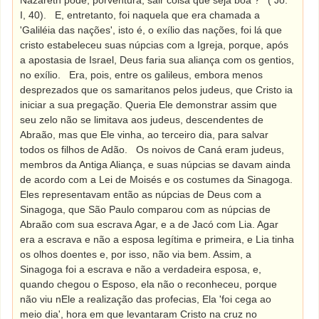
Nazareth pode, porventura, sair coisa que seja boa ? ' ( Jo.
I, 40).
E, entretanto, foi naquela que era chamada a
'Galiléia das nações', isto é, o exílio das nações, foi lá que
cristo estabeleceu suas núpcias com a Igreja, porque, após
a apostasia de Israel, Deus faria sua aliança com os gentios,
no exílio.
Era, pois, entre os galileus, embora menos
desprezados que os samaritanos pelos judeus, que Cristo ia
iniciar a sua pregação. Queria Ele demonstrar assim que
seu zelo não se limitava aos judeus, descendentes de
Abraão, mas que Ele vinha, ao terceiro dia, para salvar
todos os filhos de Adão.
Os noivos de Caná eram judeus,
membros da Antiga Aliança, e suas núpcias se davam ainda
de acordo com a Lei de Moisés e os costumes da Sinagoga.
Eles representavam então as núpcias de Deus com a
Sinagoga, que São Paulo comparou com as núpcias de
Abraão com sua escrava Agar, e a de Jacó com Lia. Agar
era a escrava e não a esposa legítima e primeira, e Lia tinha
os olhos doentes e, por isso, não via bem. Assim, a
Sinagoga foi a escrava e não a verdadeira esposa, e,
quando chegou o Esposo, ela não o reconheceu, porque
não viu nEle a realização das profecias, Ela 'foi cega ao
meio dia', hora em que levantaram Cristo na cruz no