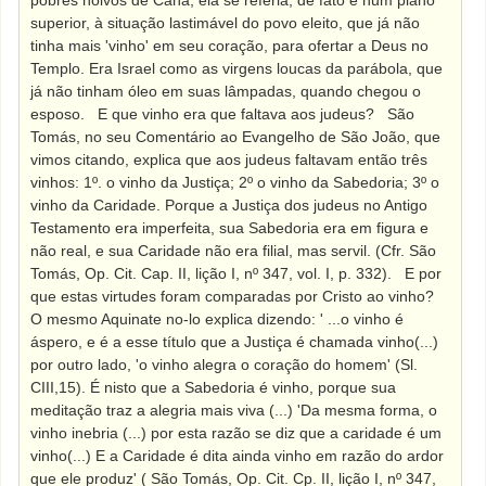
pobres noivos de Caná, ela se referia, de fato e num plano
superior, à situação lastimável do povo eleito, que já não
tinha mais 'vinho' em seu coração, para ofertar a Deus no
Templo. Era Israel como as virgens loucas da parábola, que
já não tinham óleo em suas lâmpadas, quando chegou o
esposo.
E que vinho era que faltava aos judeus?
São
Tomás, no seu Comentário ao Evangelho de São João, que
vimos citando, explica que aos judeus faltavam então três
vinhos: 1º. o vinho da Justiça; 2º o vinho da Sabedoria; 3º o
vinho da Caridade. Porque a Justiça dos judeus no Antigo
Testamento era imperfeita, sua Sabedoria era em figura e
não real, e sua Caridade não era filial, mas servil. (Cfr. São
Tomás, Op. Cit. Cap. II, lição I, nº 347, vol. I, p. 332).
E por
que estas virtudes foram comparadas por Cristo ao vinho?
O mesmo Aquinate no-lo explica dizendo: ' ...o vinho é
áspero, e é a esse título que a Justiça é chamada vinho(...)
por outro lado, 'o vinho alegra o coração do homem' (Sl.
CIII,15). É nisto que a Sabedoria é vinho, porque sua
meditação traz a alegria mais viva (...) 'Da mesma forma, o
vinho inebria (...) por esta razão se diz que a caridade é um
vinho(...) E a Caridade é dita ainda vinho em razão do ardor
que ele produz' ( São Tomás, Op. Cit. Cp. II, lição I, nº 347,