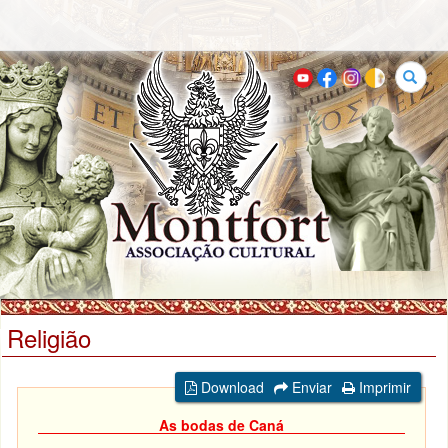
Buscar
Religião
Download
Enviar
Imprimir
As bodas de Caná