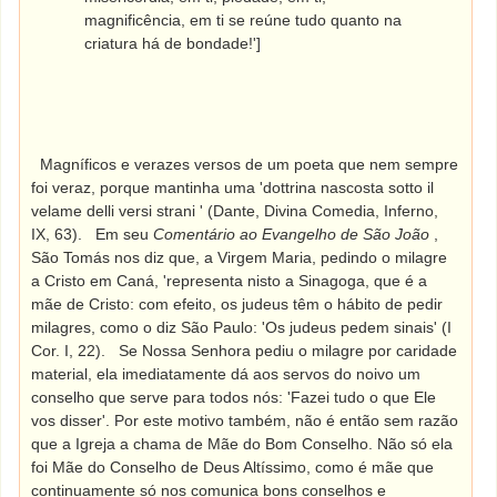
magnificência, em ti se reúne tudo quanto na
criatura há de bondade!']
Magníficos e verazes versos de um poeta que nem sempre
foi veraz, porque mantinha uma 'dottrina nascosta sotto il
velame delli versi strani ' (Dante, Divina Comedia, Inferno,
IX, 63).
Em seu
Comentário ao Evangelho de São João
,
São Tomás nos diz que, a Virgem Maria, pedindo o milagre
a Cristo em Caná, 'representa nisto a Sinagoga, que é a
mãe de Cristo: com efeito, os judeus têm o hábito de pedir
milagres, como o diz São Paulo: 'Os judeus pedem sinais' (I
Cor. I, 22).
Se Nossa Senhora pediu o milagre por caridade
material, ela imediatamente dá aos servos do noivo um
conselho que serve para todos nós: 'Fazei tudo o que Ele
vos disser'. Por este motivo também, não é então sem razão
que a Igreja a chama de Mãe do Bom Conselho. Não só ela
foi Mãe do Conselho de Deus Altíssimo, como é mãe que
continuamente só nos comunica bons conselhos e