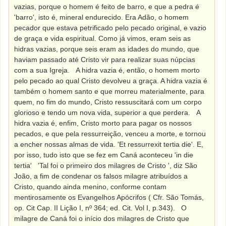
vazias, porque o homem é feito de barro, e que a pedra é
'barro', isto é, mineral endurecido. Era Adão, o homem
pecador que estava petrificado pelo pecado original, e vazio
de graça e vida espiritual. Como já vimos, eram seis as
hidras vazias, porque seis eram as idades do mundo, que
haviam passado até Cristo vir para realizar suas núpcias
com a sua Igreja.
A hidra vazia é, então, o homem morto
pelo pecado ao qual Cristo devolveu a graça. A hidra vazia é
também o homem santo e que morreu materialmente, para
quem, no fim do mundo, Cristo ressuscitará com um corpo
glorioso e tendo um nova vida, superior a que perdera.
A
hidra vazia é, enfim, Cristo morto para pagar os nossos
pecados, e que pela ressurreição, venceu a morte, e tornou
a encher nossas almas de vida. 'Et ressurrexit tertia die'. E,
por isso, tudo isto que se fez em Caná aconteceu 'in die
tertia'
'Tal foi o primeiro dos milagres de Cristo ', diz São
João, a fim de condenar os falsos milagre atribuídos a
Cristo, quando ainda menino, conforme contam
mentirosamente os Evangelhos Apócrifos ( Cfr. São Tomás,
op. Cit Cap. II Lição I, nº 364; ed. Cit. Vol I, p.343).
O
milagre de Caná foi o início dos milagres de Cristo que