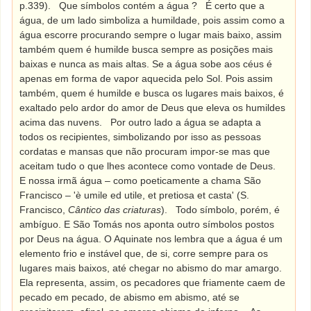
p.339).
Que símbolos contém a água ?
É certo que a
água, de um lado simboliza a humildade, pois assim como a
água escorre procurando sempre o lugar mais baixo, assim
também quem é humilde busca sempre as posições mais
baixas e nunca as mais altas. Se a água sobe aos céus é
apenas em forma de vapor aquecida pelo Sol. Pois assim
também, quem é humilde e busca os lugares mais baixos, é
exaltado pelo ardor do amor de Deus que eleva os humildes
acima das nuvens.
Por outro lado a água se adapta a
todos os recipientes, simbolizando por isso as pessoas
cordatas e mansas que não procuram impor-se mas que
aceitam tudo o que lhes acontece como vontade de Deus.
E nossa irmã água – como poeticamente a chama São
Francisco – 'è umile ed utile, et pretiosa et casta' (S.
Francisco,
Cântico das criaturas
).
Todo símbolo, porém, é
ambíguo. E São Tomás nos aponta outro símbolos postos
por Deus na água. O Aquinate nos lembra que a água é um
elemento frio e instável que, de si, corre sempre para os
lugares mais baixos, até chegar no abismo do mar amargo.
Ela representa, assim, os pecadores que friamente caem de
pecado em pecado, de abismo em abismo, até se