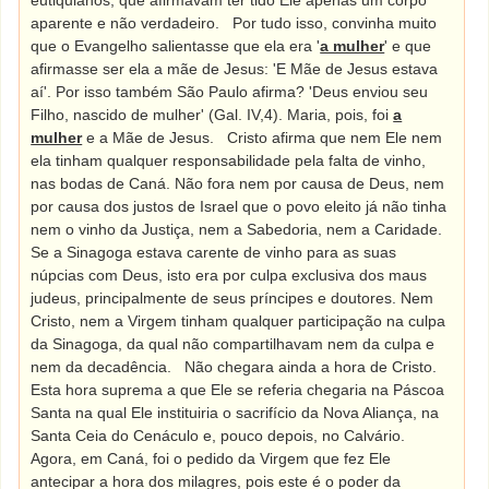
eutiquianos, que afirmavam ter tido Ele apenas um corpo
aparente e não verdadeiro.
Por tudo isso, convinha muito
que o Evangelho salientasse que ela era '
a mulher
' e que
afirmasse ser ela a mãe de Jesus: 'E Mãe de Jesus estava
aí'. Por isso também São Paulo afirma? 'Deus enviou seu
Filho, nascido de mulher' (Gal. IV,4). Maria, pois, foi
a
mulher
e a Mãe de Jesus.
Cristo afirma que nem Ele nem
ela tinham qualquer responsabilidade pela falta de vinho,
nas bodas de Caná. Não fora nem por causa de Deus, nem
por causa dos justos de Israel que o povo eleito já não tinha
nem o vinho da Justiça, nem a Sabedoria, nem a Caridade.
Se a Sinagoga estava carente de vinho para as suas
núpcias com Deus, isto era por culpa exclusiva dos maus
judeus, principalmente de seus príncipes e doutores. Nem
Cristo, nem a Virgem tinham qualquer participação na culpa
da Sinagoga, da qual não compartilhavam nem da culpa e
nem da decadência.
Não chegara ainda a hora de Cristo.
Esta hora suprema a que Ele se referia chegaria na Páscoa
Santa na qual Ele instituiria o sacrifício da Nova Aliança, na
Santa Ceia do Cenáculo e, pouco depois, no Calvário.
Agora, em Caná, foi o pedido da Virgem que fez Ele
antecipar a hora dos milagres, pois este é o poder da