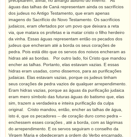
precipitarem, afinal, no amargo abismo do inferno.
As
águas das talhas de Caná representam ainda os sacrifícios
dos judeus no Antigo Testamento, que eram apenas
imagens do Sacrifício do Novo Testamento. Os sacrifícios
judaicos, eram ofertados por um povo que deixara a reta
via, que matara os profetas e ia matar cristo o filho herdeiro
da vinha. Essas águas representam então os pecados dos
judeus que encheram até a borda os seus corações de
pedra. Pois está dito que os servos dos noivos encheram as
hidras até as bordas.
Por outro lado, foi Cristo que mandou
encher as talhas. Portanto, elas estavam vazias. E essas
hidras eram usadas, como dissemos, para as purificações
judaicas. Elas estavam vazias, porque os judeus tinham
seus corações de pedra vazios de qualquer arrependimento.
Eram hidras vazias, porque as águas da purificação judaica
eram mero símbolo das futuras águas do batismo que, elas
sim, trazem a verdadeira e inteira purificação da culpa
original.
Cristo mandou, então, encher as talhas de água,
isto é, que os pecadores -- de coração duro como pedra –
enchessem esses corações , até a borda, com as lágrimas
do arrependimento. E os servos seguiram o conselho da
Virgem Maria e obedeceram a ordem do Verbo encarnado,