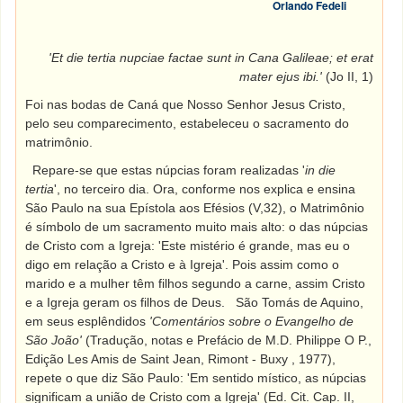
Orlando Fedeli
'Et die tertia nupciae factae sunt in Cana Galileae; et erat
mater ejus ibi.'
(Jo II, 1)
Foi nas bodas de Caná que Nosso Senhor Jesus Cristo,
pelo seu comparecimento, estabeleceu o sacramento do
matrimônio.
Repare-se que estas núpcias foram realizadas '
in die
tertia
', no terceiro dia. Ora, conforme nos explica e ensina
São Paulo na sua Epístola aos Efésios (V,32), o Matrimônio
é símbolo de um sacramento muito mais alto: o das núpcias
de Cristo com a Igreja: 'Este mistério é grande, mas eu o
digo em relação a Cristo e à Igreja'. Pois assim como o
marido e a mulher têm filhos segundo a carne, assim Cristo
e a Igreja geram os filhos de Deus.
São Tomás de Aquino,
em seus esplêndidos
'Comentários sobre o Evangelho de
São João'
(Tradução, notas e Prefácio de M.D. Philippe O P.,
Edição Les Amis de Saint Jean, Rimont - Buxy , 1977),
repete o que diz São Paulo: 'Em sentido místico, as núpcias
significam a união de Cristo com a Igreja' (Ed. Cit. Cap. II,