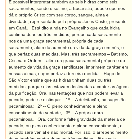
É possível interpretar também as seis hidras como seis
sacramentos, sendo o sétimo, a Eucaristia, aquele que nos
dá o próprio Cristo com seu corpo, sangue, alma e
divindade, representado pela próprio Jesus Cristo, presente
em Caná.
Está dito ainda no Evangelho que cada hidra
continha duas ou três medidas, porque cada sacramento
nos dá uma graça sacramental, própria de cada
sacramento, além do aumento da vida da graça em nós, o
que perfaz duas medidas. Mas, três sacramentos – Batismo,
Crisma e Ordem – além da graça sacramental própria e do
aumento da vida da graça santificaste, imprimem caráter em
nossas almas, o que perfaz a terceira medida.
Hugo de
São Victor ensina que as hidras tinham duas ou três
medidas, porque elas estavam destinadas a conter as águas
da purificação. Ora, nas tentações que nos podem levar a
pecado, pode-se distinguir:
1º -- A deleitação, na sugestão
pecaminosa;
2º -- O pleno conhecimento e pleno
consentimento da vontade;
3º -- A própria obra
pecaminosa.
Ora, conforme falte gravidade da matéria de
pecado, ou pleno conhecimento e pleno consentimento, o
pecado será venial e não mortal. Por isso, o arrependimento
deve também conter duas ou três medidas.
E as seis