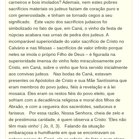
carneiros e bois imolados? Ademais, nem estes pobres
sacrifícios materiais os judeus faziam de coração puro e
com generosidade, e tinham se tornado cegos a seu
significado.
Este vazio dos sacrifícios judaicos foi
simbolizado no fato de que, em Caná, o vinho da festa de
núpcias acabara nas urnas de pedra dos judeus. A
incomparável superioridade do valor sacrifício de Cristo no
Calvário e nas Missas – sacrifícios de valor infinito porque
neles se imola o próprio Filho de Deus – é figurada na
superioridade imensa do vinho feito miraculosamente por
Cristo, em Caná, sobre o vinho que fora servido inicialmente
aos convivas judeus.
Nas bodas de Caná, estavam
presentes os Apóstolos de Cristo e sua Mãe Santíssima que
eram membros do povo judeu, fiéis à revelação e à lei
mosaica. Eles eram os restos fiéis do povo eleito, que
sofriam com a decadência religiosa e moral dos filhos de
Abraão, e com a cegueira dos sacerdotes, saduceus e
fariseus.
Por essa razão, Nossa Senhora, cheia de zelo e
de prestimosa caridade, é quem observa a Cristo: 'Eles não
têm mais vinho' ( Jo, II, 3).
Falando da situação
embaraçosa e humilhante em que se encontravam os