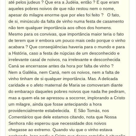
até pelos judeus ? Que era a Judéia, então ? E que eram
aqueles pobres noivos de que não restou nem o nome,
apesar do milagre enorme que por eles foi feito ?
O fato,
de si, minúsculo da falta de vinho numa festa de casamento
não tem qualquer importância aos olhos dos homens.
Mesmo para os convivas, que importância maior teria o fato
de terem que ir embora um pouco mais cedo porque o vinho
acabara ? Que conseqüências haveria para o mundo e para
a História, caso a festa de núpcias de um desconhecido e
irrelevante casal de noivos, na irrelevante e desconhecida
Caná se encerrasse antes da hora por falta de vinho ?
Nem a Galiléia, nem Caná, nem os noivos, nem a falta de
vinho tinham de si qualquer importância. Mas. A delicada
caridade e o afeto maternal de Maria se comoveram diante
do embaraço daqueles pobres noivos que nada lhe pediram,
mas a quem ela se apressou a socorrer, implorando a Cristo
um milagre, ainda que fosse antecipando a hora
providencialmente estabelecida.
E São Tomás, nos
Comentários
que dele estamos citando, nota que Nossa
Senhora não esperou que necessidade dos noivos
chegasse ao extremo. Quando viu que o vinho estava