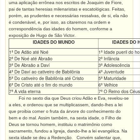
uma aplicação errônea nos escritos de Joaquim de Fiore,
pai de tantas heresias milenaristas e escatológicas. Feitas,
porém, as prudentes e necessárias ressalvas, de si, ela não
é condenável, e, por isso, as citaremos na ordem e
correspondência das idades do homem, conforme a
exposição de Hugo de São Victor.
IDADES DO MUNDO
IDADES DO
1ª De Adão até Noé
1ª Idade pueril do 
2ª De Noé até Abraão
2ª Infância
3ª De Abraão a Daví
3ª Adolescência
4ª De Daví ao cativeiro de Babilônia
4ª Juventude
5ª Do cativeiro de Babilônia até Cristo
5ª Maturidade
6ª De Cristo até o fim do mundo
6ª Velhice
7ª A vida eterna
7ª O Reino dos Céus
Foi no sexto dia que Deus criou Adão e Eva, revelou-se
a eles, e ordenou que se multiplicassem, dando-lhes a lei
que proibia comer o fruta da árvore do conhecimento do
bem e do mal. Assim também, na sexta idade, o Filho de
Deus se tornou homem, instituiu o matrimônio como
sacramento, fundou a Igreja, dando-lhe a lei evangélica. Na
sexta idade se deu a Redenção.
Convém salientar que,