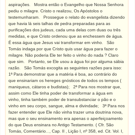
aspirações.
Mostra então o Evangelho que Nossa Senhora
pediu o milagre. Cristo o realizou, Os Apóstolos o
testemunharam.
Prossegue o relato do evangelista dizendo
que havia lá seis talhas de pedra preparadas para as
purificações dos judeus, cada uma delas com duas ou três
medidas, e que Cristo ordenou que as enchessem de água.
É essa água que Jesus vai transformar em vinho.
São
Tomás indaga por que Cristo quis usar água para fazer o
milagre. Não poderia Ele ter feito o vinho do nada ? Claro
que sim.
Portanto, se Ele usou a água foi por alguma sábia
razão.
São Tomás excogita as seguintes razões para isso:
1ª Para demonstrar que a matéria é boa, ao contrário do
que ensinariam os hereges gnósticos de todos os tempos (
maniqueus, cátaros e budistas);
2ª Para nos mostrar que,
assim como Ele tinha poder de transformar a água em
vinho, tinha também poder de transubstanciar o pão e o
vinho em seu corpo, sangue, alma e divindade;
3ª Para nos
fazer entender que Ele não vinha trazer uma doutrina nova,
mas que o seu ensinamento era apenas o aperfeiçoamento
do que Deus ensinara no Antigo Testamento. ( Cfr. São
Tomás, Comentário..., Cap. II , Lição I, nº 358, ed. Cit. Vol. I,