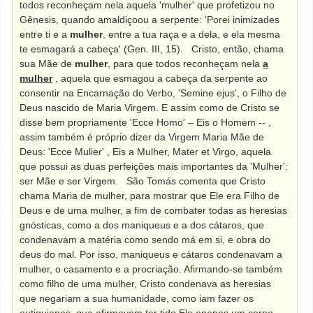
todos reconheçam nela aquela 'mulher' que profetizou no
Gênesis, quando amaldiçoou a serpente: 'Porei inimizades
entre ti e a
mulher
, entre a tua raça e a dela, e ela mesma
te esmagará a cabeça' (Gen. III, 15).
Cristo, então, chama
sua Mãe de
mulher
, para que todos reconheçam nela
a
mulher
, aquela que esmagou a cabeça da serpente ao
consentir na Encarnação do Verbo, 'Semine ejus', o Filho de
Deus nascido de Maria Virgem. E assim como de Cristo se
disse bem propriamente 'Ecce Homo' – Eis o Homem -- ,
assim também é próprio dizer da Virgem Maria Mãe de
Deus: 'Ecce Mulier' , Eis a Mulher, Mater et Virgo, aquela
que possui as duas perfeições mais importantes da 'Mulher':
ser Mãe e ser Virgem.
São Tomás comenta que Cristo
chama Maria de mulher, para mostrar que Ele era Filho de
Deus e de uma mulher, a fim de combater todas as heresias
gnósticas, como a dos maniqueus e a dos cátaros, que
condenavam a matéria como sendo má em si, e obra do
deus do mal. Por isso, maniqueus e cátaros condenavam a
mulher, o casamento e a procriação. Afirmando-se também
como filho de uma mulher, Cristo condenava as heresias
que negariam a sua humanidade, como iam fazer os