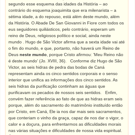
segundo esse esquema das idades da História – ao
contrário do esquema joaquimita que era milenarista – a
sétima idade, a do repouso, está além deste mundo, além
da História. O Abade De San Giovanni in Fiore com todos os
eus seguidores quiliásticos, pelo contrário, esperam um
reino de Deus, religiosos político e social, ainda neste
mundo . Hugo de São Victor afirma que a sexta idade vai até
o fim do mundo, e que, portanto, não haverá um Reino de
Deus
neste mundo
, porque Cristo afirmou: 'Meu Reino não
é deste mundo' (Jo. XVIII, 36).
Conforme diz Hugo de São
Victor, as seis hidras de pedra das bodas de Caná
representam ainda os cinco sentidos corporais e o senso
interior que unifica as informações dos cinco sentidos. As
seis hidras da purificação continham as águas que
purificavam os pecados de nossos seis sentidos.
Enfim,
convém fazer referência ao fato de que as hidras eram seis
porque, além do sacramento do matrimônio instituído então
por Cristo, em Caná, Ele ia nos dar mais seis sacramentos,
que conteriam o vinho da graça, capaz de nos dar o vigor, o
calor e a doçura, para enfrentarmos as dificuldades morais
nas várias situações e dificuldades de nossa vida espiritual.