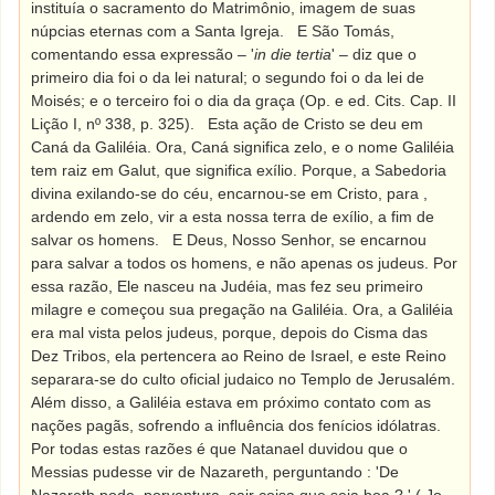
instituía o sacramento do Matrimônio, imagem de suas
núpcias eternas com a Santa Igreja.
E São Tomás,
comentando essa expressão – '
in die tertia
' – diz que o
primeiro dia foi o da lei natural; o segundo foi o da lei de
Moisés; e o terceiro foi o dia da graça (Op. e ed. Cits. Cap. II
Lição I, nº 338, p. 325).
Esta ação de Cristo se deu em
Caná da Galiléia. Ora, Caná significa zelo, e o nome Galiléia
tem raiz em Galut, que significa exílio. Porque, a Sabedoria
divina exilando-se do céu, encarnou-se em Cristo, para ,
ardendo em zelo, vir a esta nossa terra de exílio, a fim de
salvar os homens.
E Deus, Nosso Senhor, se encarnou
para salvar a todos os homens, e não apenas os judeus. Por
essa razão, Ele nasceu na Judéia, mas fez seu primeiro
milagre e começou sua pregação na Galiléia. Ora, a Galiléia
era mal vista pelos judeus, porque, depois do Cisma das
Dez Tribos, ela pertencera ao Reino de Israel, e este Reino
separara-se do culto oficial judaico no Templo de Jerusalém.
Além disso, a Galiléia estava em próximo contato com as
nações pagãs, sofrendo a influência dos fenícios idólatras.
Por todas estas razões é que Natanael duvidou que o
Messias pudesse vir de Nazareth, perguntando : 'De