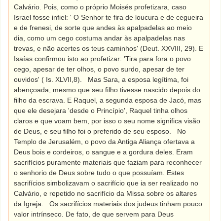
Calvário. Pois, como o próprio Moisés profetizara, caso
Israel fosse infiel: ' O Senhor te fira de loucura e de cegueira
e de frenesi, de sorte que andes às apalpadelas ao meio
dia, como um cego costuma andar às apalpadelas nas
trevas, e não acertes os teus caminhos' (Deut. XXVIII, 29). E
Isaías confirmou isto ao profetizar: 'Tira para fora o povo
cego, apesar de ter olhos, o povo surdo, apesar de ter
ouvidos' ( Is. XLVII,8).
Mas Sara, a esposa legítima, foi
abençoada, mesmo que seu filho tivesse nascido depois do
filho da escrava. E Raquel, a segunda esposa de Jacó, mas
que ele desejara 'desde o Princípio', Raquel tinha olhos
claros e que voam bem, por isso o seu nome significa visão
de Deus, e seu filho foi o preferido de seu esposo.
No
Templo de Jerusalém, o povo da Antiga Aliança ofertava a
Deus bois e cordeiros, o sangue e a gordura deles. Eram
sacrifícios puramente materiais que faziam para reconhecer
o senhorio de Deus sobre tudo o que possuíam. Estes
sacrifícios simbolizavam o sacrifício que ia ser realizado no
Calvário, e repetido no sacrifício da Missa sobre os altares
da Igreja.
Os sacrifícios materiais dos judeus tinham pouco
valor intrínseco. De fato, de que servem para Deus