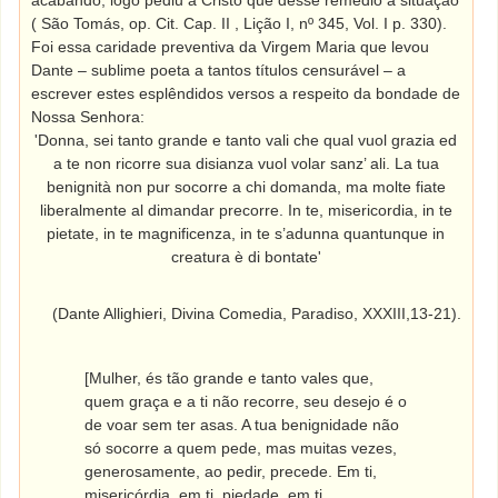
acabando, logo pediu a Cristo que desse remédio à situação
( São Tomás, op. Cit. Cap. II , Lição I, nº 345, Vol. I p. 330).
Foi essa caridade preventiva da Virgem Maria que levou
Dante – sublime poeta a tantos títulos censurável – a
escrever estes esplêndidos versos a respeito da bondade de
Nossa Senhora:
'Donna, sei tanto grande e tanto vali che qual vuol grazia ed
a te non ricorre sua disianza vuol volar sanz’ ali. La tua
benignità non pur socorre a chi domanda, ma molte fiate
liberalmente al dimandar precorre. In te, misericordia, in te
pietate, in te magnificenza, in te s’adunna quantunque in
creatura è di bontate'
(Dante Allighieri, Divina Comedia, Paradiso, XXXIII,13-21).
[Mulher, és tão grande e tanto vales que,
quem graça e a ti não recorre, seu desejo é o
de voar sem ter asas. A tua benignidade não
só socorre a quem pede, mas muitas vezes,
generosamente, ao pedir, precede. Em ti,
misericórdia, em ti, piedade, em ti,