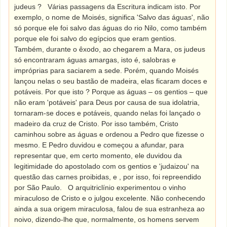
judeus ?
Várias passagens da Escritura indicam isto. Por
exemplo, o nome de Moisés, significa 'Salvo das águas', não
só porque ele foi salvo das águas do rio Nilo, como também
porque ele foi salvo do egípcios que eram gentios.
Também, durante o êxodo, ao chegarem a Mara, os judeus
só encontraram águas amargas, isto é, salobras e
impróprias para saciarem a sede. Porém, quando Moisés
lançou nelas o seu bastão de madeira, elas ficaram doces e
potáveis. Por que isto ? Porque as águas – os gentios – que
não eram 'potáveis' para Deus por causa de sua idolatria,
tornaram-se doces e potáveis, quando nelas foi lançado o
madeiro da cruz de Cristo. Por isso também, Cristo
caminhou sobre as águas e ordenou a Pedro que fizesse o
mesmo. E Pedro duvidou e começou a afundar, para
representar que, em certo momento, ele duvidou da
legitimidade do apostolado com os gentios e 'judaizou' na
questão das carnes proibidas, e , por isso, foi repreendido
por São Paulo.
O arquitriclínio experimentou o vinho
miraculoso de Cristo e o julgou excelente. Não conhecendo
ainda a sua origem miraculosa, falou de sua estranheza ao
noivo, dizendo-lhe que, normalmente, os homens servem