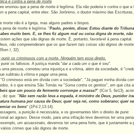
ólica é contra a pena de morte
re ensinou que a pena de morte é legítima. Ela não poderia ir contra o que a 
m a pena capital, entre eles: São Jerônimo, o doutor máximo das Escrituras
 morte não é a Igreja, mas alguns padres e bispos.
 pena de morte é legítima: "
Paulo, porém, disse: Estou diante do Tribuna
abes muito bem. E, se lhes fiz algum mal ou coisa digna de morte, não 
istem ações que são dignas de morte. É, portanto, favorável à pena capital.
 Deus, não compreenderam que os que fazem tais coisas são dignos de mor
(Rom I, 32).
punir os criminosos com a morte. Ninguém tem esse direito.
punir os faltosos. A justiça manda "
dar a cada um o que é seu
".
uma pessoa, cometeu uma injustiça e a vítima, além da sociedade, é "credora
 que subtraiu à vítima e pagar uma pena.
 "O criminoso está em dívida com a sociedade", "Já paguei minha dívida co
idos, é o que ensina São Tomás na "
Suma contra os gentios
", em que cita 
beis que um pouco de fermento corrompe a massa?
" (ICor 5, 6e13), acr
, diz que: "
Não sem razão leva a espada, é ministro de Deus, punidor ir
riatura humana por causa de Deus; quer seja rei, como soberano; quer 
emiar os bons
" (1Pd 2,13-14).
sagens, a punição é necessária, e os governantes têm o direito de punir.
cional ao agravo. Desse modo, para uma infração leve devemos ter uma pena
r exemplo, um assassinato, devemos ter uma pena forte, que é justamente a 
a vários crimes que são dignos de morte.