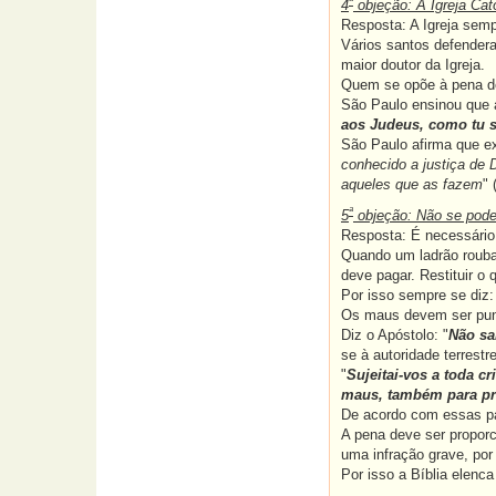
ª
4
objeção: A Igreja Cat
Resposta: A Igreja semp
Vários santos defendera
maior doutor da Igreja.
Quem se opõe à pena de
São Paulo ensinou que a
aos Judeus, como tu s
São Paulo afirma que ex
conhecido a justiça de
aqueles que as fazem
" 
ª
5
objeção: Não se pode 
Resposta: É necessário 
Quando um ladrão rouba 
deve pagar. Restituir o
Por isso sempre se diz:
Os maus devem ser pun
Diz o Apóstolo: "
Não sa
se à autoridade terrestre
"
Sujeitai-vos a toda c
maus, também para pr
De acordo com essas pas
A pena deve ser propor
uma infração grave, po
Por isso a Bíblia elenc