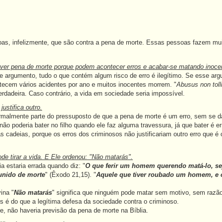
 infelizmente, que são contra a pena de morte. Essas pessoas fazem muit
ver pena de morte porque podem acontecer erros e acabar-se matando inoce
argumento, tudo o que contém algum risco de erro é ilegítimo. Se esse arg
tecem vários acidentes por ano e muitos inocentes morrem. "
Abusus non toll
erdadeira. Caso contrário, a vida em sociedade seria impossível.
ustifica outro.
malmente parte do pressuposto de que a pena de morte é um erro, sem se dar
o poderia bater no filho quando ele faz alguma travessura, já que bater é err
s cadeias, porque os erros dos criminosos não justificariam outro erro que é 
de tirar a vida. E Ele ordenou: "Não matarás".
a estaria errada quando diz: "
O que ferir um homem querendo matá-lo, se
unido de morte
" (Êxodo 21,15). "
Aquele que tiver roubado um homem, e o
ina "
Não matarás
" significa que ninguém pode matar sem motivo, sem razão
 é do que a legítima defesa da sociedade contra o criminoso.
, não haveria previsão da pena de morte na Bíblia.