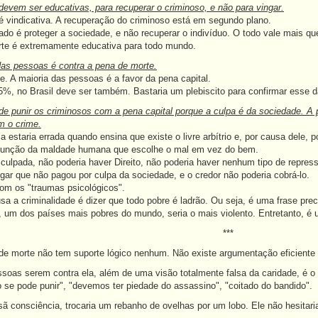
devem ser educativas, para recuperar o criminoso, e não para vingar.
 vindicativa. A recuperação do criminoso está em segundo plano.
ado é proteger a sociedade, e não recuperar o indivíduo. O todo vale mais que
te é extremamente educativa para todo mundo.
das pessoas é contra a pena de morte.
. A maioria das pessoas é a favor da pena capital.
%, no Brasil deve ser também. Bastaria um plebiscito para confirmar esse d
de punir os criminosos com a pena capital porque a culpa é da sociedade. A
m o crime.
a estaria errada quando ensina que existe o livre arbítrio e, por causa dele,
função da maldade humana que escolhe o mal em vez do bem.
ulpada, não poderia haver Direito, não poderia haver nenhum tipo de repressão. 
egar que não pagou por culpa da sociedade, e o credor não poderia cobrá-lo.
m os "traumas psicológicos".
sa a criminalidade é dizer que todo pobre é ladrão. Ou seja, é uma frase pre
, um dos países mais pobres do mundo, seria o mais violento. Entretanto, é 
***
 morte não tem suporte lógico nenhum. Não existe argumentação eficiente c
s serem contra ela, além de uma visão totalmente falsa da caridade, é o s
 se pode punir", "devemos ter piedade do assassino", "coitado do bandido".
onsciência, trocaria um rebanho de ovelhas por um lobo. Ele não hesitaria