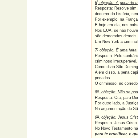
ª
6
objeção: A pena de m
Resposta: Resolve sim.
decorrer da história, se
Por exemplo, na França
E hoje em dia, nos país
Nos EUA, se não houves
são demorados demais.
Em New York a criminal
ª
7
objeção: É uma falta 
Resposta: Pelo contrári
criminoso irrecuperáve
Como dizia São Doming
Além disso, a pena cap
pecados.
O criminoso, no corredo
a
8
. objeção:
Não se pode
Resposta: Ora, para Deu
Por outro lado, a Justi
Na argumentação de São 
a
9
. objeção: Jesus Cris
Resposta: Jesus Cristo 
No Novo Testamento há 
para te crucificar, e 