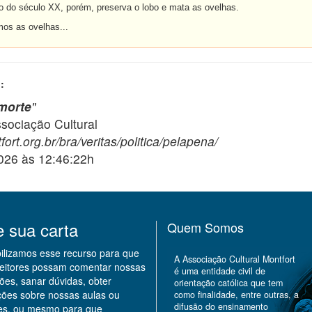
o século XX, porém, preserva o lobo e mata as ovelhas.
s as ovelhas...
:
morte
"
ciação Cultural
ort.org.br/bra/veritas/politica/pelapena/
2026 às 12:46:22h
e sua carta
Quem Somos
bilizamos esse recurso para que
A Associação Cultural Montfort
leitores possam comentar nossas
é uma entidade civil de
ões, sanar dúvidas, obter
orientação católica que tem
ções sobre nossas aulas ou
como finalidade, entre outras, a
difusão do ensinamento
des, ou mesmo para que