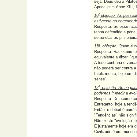
seja, Deus deu a Pilatos
Apocalipse: Apoc XIII, 1
ª
10
objeção: As pessoas
estivesse no corredor d
Resposta:
Se esse raci
tenha defendido a pena
serão elas as prisionei
a
11
. objeção:
Quem é co
Resposta:
Raciocínio to
equivalente a dizer: "q
A tese contrária é verd
não poderá ser contra 
Infelizmente, hoje em d
sense".
ª
12
. objeção: Se no pas
podemos impedir a evol
Resposta: De acordo co
Entretanto, hoje a tend
Então, o deficit é bom? 
"Tendências" não signif
Não existe "evolução" p
É justamente hoje em d
Civilizado é um mundo 