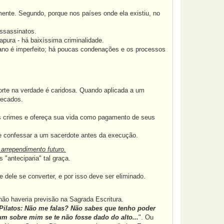
nte. Segundo, porque nos países onde ela existiu, no
ssassinatos.
pura - há baixíssima criminalidade.
ano é imperfeito; há poucas condenações e os processos
orte na verdade é caridosa. Quando aplicada a um
pecados.
us crimes e ofereça sua vida como pagamento de seus
 e confessar a um sacerdote antes da execução.
 arrependimento futuro.
"anteciparia" tal graça.
dele se converter, e por isso deve ser eliminado.
não haveria previsão na Sagrada Escritura.
 Pilatos: Não me falas? Não sabes que tenho poder
gum sobre mim se te não fosse dado do alto...
". Ou