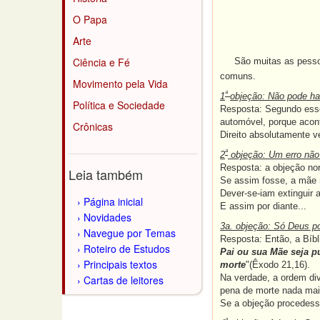
O Papa
Arte
Ciência e Fé
São muitas as pessoas,
comuns.
Movimento pela Vida
ª
1
objeção: Não pode ha
Política e Sociedade
Resposta: Segundo esse 
automóvel, porque acon
Crônicas
Direito absolutamente v
ª
2
objeção: Um erro não j
Resposta: a objeção nor
Leia também
Se assim fosse, a mãe nã
Dever-se-iam extinguir a
Página inicial
E assim por diante...
Novidades
3a. objeção: Só Deus po
Navegue por Temas
Resposta: Então, a Bíbli
Roteiro de Estudos
Pai ou sua Mãe seja p
Principais textos
morte
"(Êxodo 21,16).
Na verdade, a ordem div
Cartas de leitores
pena de morte nada mais
Se a objeção procedesse