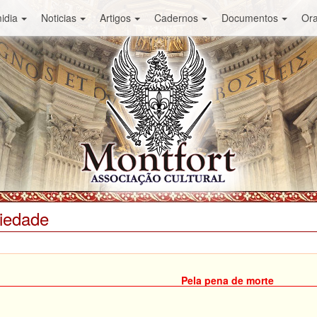
idia
Noticias
Artigos
Cadernos
Documentos
Or
ciedade
Pela pena de morte