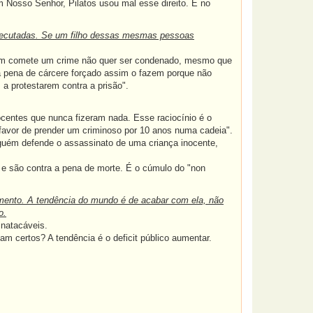
om Nosso Senhor, Pilatos usou mal esse direito. E no
xecutadas. Se um filho dessas mesmas pessoas
quem comete um crime não quer ser condenado, mesmo que
a pena de cárcere forçado assim o fazem porque não
a protestarem contra a prisão".
ocentes que nunca fizeram nada. Esse raciocínio é o
 favor de prender um criminoso por 10 anos numa cadeia".
lguém defende o assassinato de uma criança inocente,
) e são contra a pena de morte. É o cúmulo do "non
imento. A tendência do mundo é de acabar com ela, não
o.
natacáveis.
am certos? A tendência é o deficit público aumentar.