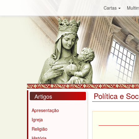
Cartas
Multim
Política e So
Artigos
Apresentação
Igreja
Religião
História