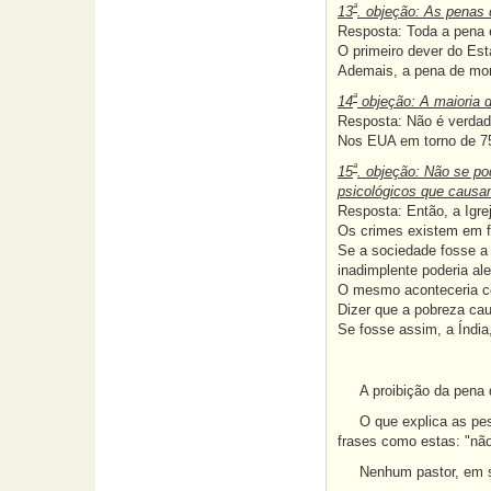
ª
13
. objeção: As penas 
Resposta: Toda a pena é
O primeiro dever do Est
Ademais, a pena de mor
ª
14
objeção: A maioria 
Resposta: Não é verdade
Nos EUA em torno de 75
ª
15
. objeção: Não se po
psicológicos que causa
Resposta: Então, a Igrej
Os crimes existem em 
Se a sociedade fosse a c
inadimplente poderia al
O mesmo aconteceria co
Dizer que a pobreza cau
Se fosse assim, a Índia
A proibição da pena de
O que explica as pessoa
frases como estas: "não
Nenhum pastor, em sã c