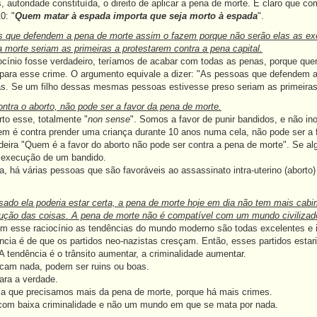
, autoridade constituída, o direito de aplicar a pena de morte. É claro que c
0: "
Quem matar à espada importa que seja morto à espada
".
 que defendem a pena de morte assim o fazem porque não serão elas as e
a morte seriam as primeiras a protestarem contra a pena capital.
ocínio fosse verdadeiro, teríamos de acabar com todas as penas, porque 
 para esse crime. O argumento equivale a dizer: "As pessoas que defendem 
ras. Se um filho dessas mesmas pessoas estivesse preso seriam as primeiras 
ntra o aborto, não pode ser a favor da pena de morte.
rto esse, totalmente "
non sense
". Somos a favor de punir bandidos, e não in
uem é contra prender uma criança durante 10 anos numa cela, não pode ser a
adeira "Quem é a favor do aborto não pode ser contra a pena de morte". Se a
a execução de um bandido.
ia, há várias pessoas que são favoráveis ao assassinato intra-uterino (aborto
sado ela poderia estar certa, a pena de morte hoje em dia não tem mais cab
ução das coisas. A pena de morte não é compatível com um mundo civilizad
m esse raciocínio as tendências do mundo moderno são todas excelentes e i
ência é de que os partidos neo-nazistas cresçam. Então, esses partidos estari
A tendência é o trânsito aumentar, a criminalidade aumentar.
icam nada, podem ser ruins ou boas.
ara a verdade.
ia que precisamos mais da pena de morte, porque há mais crimes.
com baixa criminalidade e não um mundo em que se mata por nada.