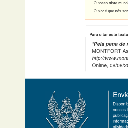
O nosso triste mundo d
O pior é que nós somo
Para citar este texto
"
Pela pena de 
MONTFORT Asso
http://www.montf
Online, 08/08/
Envi
Disponi
nossos 
publicaç
informa
ativida