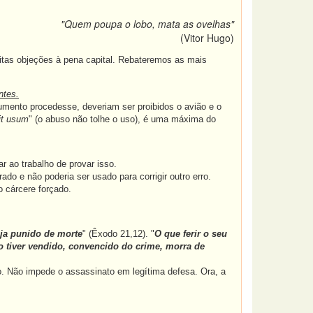
"Quem poupa o lobo, mata as ovelhas"
(Vitor Hugo)
as objeções à pena capital. Rebateremos as mais
ntes.
umento procedesse, deveriam ser proibidos o avião e o
it usum
" (o abuso não tolhe o uso), é uma máxima do
 ao trabalho de provar isso.
ado e não poderia ser usado para corrigir outro erro.
o cárcere forçado.
ja punido de morte
" (Êxodo 21,12). "
O que ferir o seu
 tiver vendido, convencido do crime, morra de
. Não impede o assassinato em legítima defesa. Ora, a