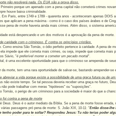
orte não resolverá nada. Os EUA são a prova disso.
 Primeiro porque um apenado com a pena capital não cometerá crimes novame
mpre houve baixa criminalidade.
. Em Paris, entre 1749 e 1789 - quarenta anos - aconteceram apenas DOIS a
es que aplicam a pena máxima - como é o caso dos países árabes e de Cinga
se pena de morte haveria ainda mais crimes. Além disso, o sistema americ
idade está despencando e um dos motivos é a aprovação da pena de morte.
de caridade com o criminoso. É contra os princípios cristãos.
o. Como ensina São Tomás, o ódio perfeito pertence à caridade. A pena de m
l, ela impede que ele cometa mais crimes, ou seja, impede que cometa mais 
os Sávio, "
é preferível morrer a cometer um pecado mortal
".
ital, é uma excelente oportunidade para que o criminoso se arrependa de se
r da morte, tem uma rara oportunidade de salvar-se, bastando arrepender-se
 abreviar a vida porque existe a possibilidade de uma graça futura ou de um
s não existe tempo. Se tal pessoa deveria receber uma graça no futuro, Deus 
ça não pode trabalhar com meras "hipóteses" ou "suposições".
Tomás, o perigo de um criminoso para a sociedade é maior do que a chance 
to foi contra a pena de morte
é Deus. Deus é o autor mediato da Bíblia. Se a pena de morte fosse errada, 
várias passagens pró pena de morte: S. João XIX, 10-11: "
Então disse-lhe
que tenho poder para te soltar? Respondeu Jesus: Tu não terias poder al