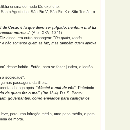
Bíblia ensina de modo tão explícito.
, Santo Agostinho, São Pio V, São Pio X e São Tomás, o
l de César, é lá que devo ser julgado; nenhum mal fiz
recuso morrer...
" (Atos XXV, 10-11).
 Diz ainda, em outra passagem: "
Os quais, tendo
te; e não somente quem as faz, mas também quem aprova
" desse ladrão. Então, para se fazer justiça, o ladrão
m a sociedade".
algumas passagens da Bíblia:
escentando logo após: "
Afastai o mal de vós
". Referindo-
ado de quem faz o mal
" (Rm 13,4). Diz S. Pedro:
sejam governantes, como enviados para castigar os
 leve, para uma infração média, uma pena média, e para
pena de morte.