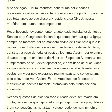
grave.
A Associação Cultural Montfort, constituída por cidadãos
brasileiros e católicos, se sente no dever de vir a público, para dar
seu total apoio ao que disse a Presidência da CNBB, nessa
matéria moral sumamente importante.
Reconhecendo, evidentemente, a autoridade legislativa do Ilustre
Senado e do Congresso Nacional, queremos lembrar que a Igreja
sempre se manteve fiel ao mandato divino de zelar para que a lei
natural, consubstanciada nos dez mandamentos da lei de Deus,
constitua a base de toda lei positiva legítima. Assim, por exemplo,
durante o regime criminoso de Hitler, os Bispos da Alemanha, no
cumprimento de seu dever apostólico, e com risco de suas vidas,
se manifestaram contra as leis de eugenia racial e de eutanásia
postas em vigor pelo execrando regime nazista, e condenaram,
pela palavra de Von Gallen, Exmo. Arcebispo de Müsnter, o
morticínio de doentes mentais, promovido pelo tirano nacional-
socialista.
Nessas questões de bioética todo cuidado deve ser levado em
conta, para evitar que, aprovado um princípio mal redigido, dele se
tirem conseqüências nefastas. Porque, cedendo num princípio