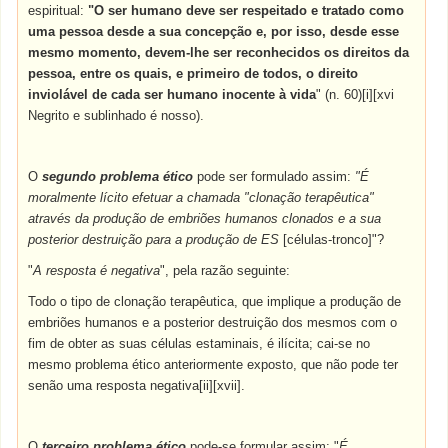
espiritual:
"O ser humano deve ser respeitado e tratado como
uma pessoa desde a sua concepção e, por isso, desde esse
mesmo momento, devem-lhe ser reconhecidos os direitos da
pessoa, entre os quais, e primeiro de todos, o direito
inviolável de cada ser humano inocente à vida
" (n. 60)[i][xvi
Negrito e sublinhado é nosso).
O
segundo problema ético
pode ser formulado assim:
"É
moralmente lícito efetuar a chamada "clonação terapêutica"
através da produção de embriões humanos clonados e a sua
posterior destruição para a produção de ES
[células-tronco]"?
"
A resposta é negativa
", pela razão seguinte:
Todo o tipo de clonação terapêutica, que implique a produção de
embriões humanos e a posterior destruição dos mesmos com o
fim de obter as suas células estaminais, é ilícita; cai-se no
mesmo problema ético anteriormente exposto, que não pode ter
senão uma resposta negativa[ii][xvii].
O
terceiro problema ético
pode-se formular assim: "
É