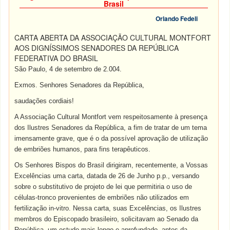
Brasil
Orlando Fedeli
CARTA ABERTA DA ASSOCIAÇÃO CULTURAL MONTFORT
AOS DIGNÍSSIMOS SENADORES DA REPÚBLICA
FEDERATIVA DO BRASIL
São Paulo, 4 de setembro de 2.004.
Exmos. Senhores Senadores da República,
saudações cordiais!
A Associação Cultural Montfort vem respeitosamente à presença
dos Ilustres Senadores da República, a fim de tratar de um tema
imensamente grave, que é o da possível aprovação de utilização
de embriões humanos, para fins terapêuticos.
Os Senhores Bispos do Brasil dirigiram, recentemente, a Vossas
Excelências uma carta, datada de 26 de Junho p.p., versando
sobre o substitutivo de projeto de lei que permitiria o uso de
células-tronco provenientes de embriões não utilizados em
fertilização in-vitro. Nessa carta, suas Excelências, os Ilustres
membros do Episcopado brasileiro, solicitavam ao Senado da
República, um estudo mais longo e aprofundado, antes da