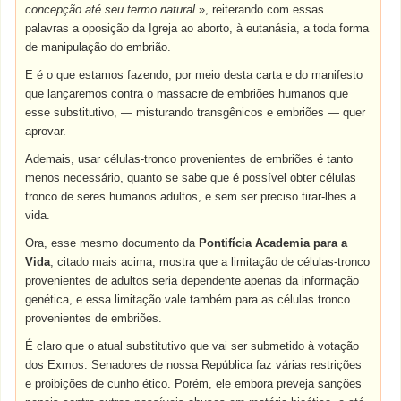
concepção até seu termo natural
», reiterando com essas
palavras a oposição da Igreja ao aborto, à eutanásia, a toda forma
de manipulação do embrião.
E é o que estamos fazendo, por meio desta carta e do manifesto
que lançaremos contra o massacre de embriões humanos que
esse substitutivo, — misturando transgênicos e embriões — quer
aprovar.
Ademais, usar células-tronco provenientes de embriões é tanto
menos necessário, quanto se sabe que é possível obter células
tronco de seres humanos adultos, e sem ser preciso tirar-lhes a
vida.
Ora, esse mesmo documento da
Pontifícia Academia para a
Vida
, citado mais acima,
mostra que a limitação de células-tronco
provenientes de adultos seria dependente apenas da informação
genética, e essa limitação vale também para as células tronco
provenientes de embriões.
É claro que o atual substitutivo que vai ser submetido à votação
dos Exmos. Senadores de nossa República faz várias restrições
e proibições de cunho ético. Porém, ele embora preveja sanções