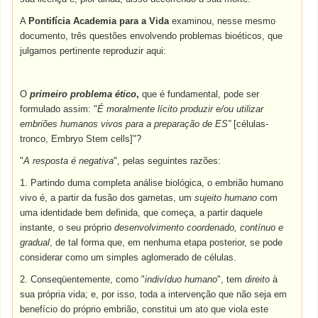
A
Pontifícia Academia para a Vida
examinou, nesse mesmo
documento, três questões envolvendo problemas bioéticos, que
julgamos pertinente reproduzir aqui:
O
primeiro problema ético
,
que é fundamental, pode ser
formulado assim: "
É moralmente lícito produzir e/ou utilizar
embriões humanos vivos para a preparação de ES”
[células-
tronco, Embryo Stem cells]"?
"
A resposta é negativa
", pelas seguintes razões:
1. Partindo duma completa análise biológica, o embrião humano
vivo é, a partir da fusão dos gametas, um
sujeito humano
com
uma identidade bem definida, que começa, a partir daquele
instante, o seu próprio
desenvolvimento coordenado, contínuo e
gradual
, de tal forma que, em nenhuma etapa posterior, se pode
considerar como um simples aglomerado de células.
2. Conseqüentemente, como "
indivíduo humano
", tem
direito
à
sua própria vida; e, por isso, toda a intervenção que não seja em
benefício do próprio embrião, constitui um ato que viola este