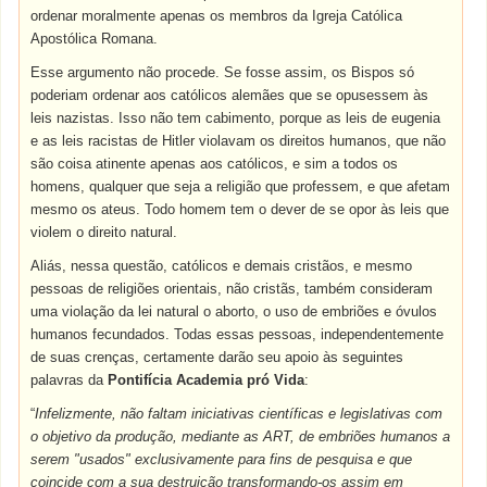
ordenar moralmente apenas os membros da Igreja Católica
Apostólica Romana.
Esse argumento não procede. Se fosse assim, os Bispos só
poderiam ordenar aos católicos alemães que se opusessem às
leis nazistas. Isso não tem cabimento, porque as leis de eugenia
e as leis racistas de Hitler violavam os direitos humanos, que não
são coisa atinente apenas aos católicos, e sim a todos os
homens, qualquer que seja a religião que professem, e que afetam
mesmo os ateus. Todo homem tem o dever de se opor às leis que
violem o direito natural.
Aliás, nessa questão, católicos e demais cristãos, e mesmo
pessoas de religiões orientais, não cristãs, também consideram
uma violação da lei natural o aborto, o uso de embriões e óvulos
humanos fecundados. Todas essas pessoas, independentemente
de suas crenças, certamente darão seu apoio às seguintes
palavras da
Pontifícia Academia pró Vida
:
“
Infelizmente, não faltam iniciativas científicas e legislativas com
o objetivo da produção, mediante as ART, de embriões humanos a
serem "usados" exclusivamente para fins de pesquisa e que
coincide com a sua destruição transformando-os assim em