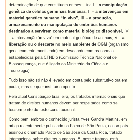
determinação de que constituem crimes: - inc I –
a manipulação
genética de células germinais humanas
, II –
a intervenção em
material genético humano “in vivo”,
III –
a produção,
armazenamento ou manipulação de embriões humanos
destinados a servirem como material biológico disponível,
IV
– a intervenção “in vivo” em material genético de animais, V –
a
liberação ou o descarte no meio ambiente de OGM
(organismo
geneticamente modificado) em desacordo com as normas
estabelecidas pela CTNBio (Comissão Técnica Nacional de
Biossegurança, que é ligado ao Ministério da Ciência e
Tecnologia).
Tudo isso não só não é levado em conta pelo substitutivo ora em
pauta, mas se quer instituir o oposto.
Pela atual Constituição brasileira, os tratados internacionais que
tratam de direitos humanos devem ser respeitados como se
fossem parte do texto constitucional.
Como bem lembrou o conhecido jurista Yves Gandra Martins, em
artigo recentemente publicado na Folha de São Paulo, nosso país
assinou o chamado Pacto de São José da Costa Rica
,
tratado
internacional sobre direitos humanos
.
E, nesse tratado, está