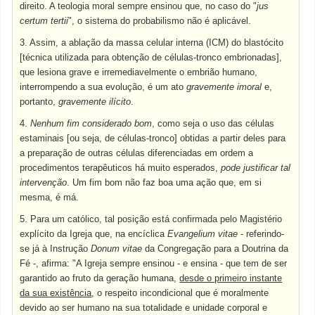
direito. A teologia moral sempre ensinou que, no caso do "
jus
certum tertii
", o sistema do probabilismo não é aplicável.
3. Assim, a ablação da massa celular interna (ICM) do blastócito
[técnica utilizada para obtenção de células-tronco embrionadas],
que lesiona grave e irremediavelmente o embrião humano,
interrompendo a sua evolução, é um ato
gravemente imoral
e,
portanto,
gravemente ilícito
.
4.
Nenhum fim considerado bom
, como seja o uso das células
estaminais [ou seja, de células-tronco] obtidas a partir deles para
a preparação de outras células diferenciadas em ordem a
procedimentos terapêuticos há muito esperados,
pode justificar tal
intervenção
. Um fim bom não faz boa uma ação que, em si
mesma, é má­.
5. Para um católico, tal posição está confirmada pelo Magistério
explícito da Igreja que, na encíclica
Evangelium vitae
- referindo-
se já à Instrução
Donum vitae
da Congregação para a Doutrina da
Fé -, afirma: "A Igreja sempre ensinou - e ensina - que tem de ser
garantido ao fruto da geração humana,
desde o primeiro instante
da sua existência
, o respeito incondicional que é moralmente
devido ao ser humano na sua totalidade e unidade corporal e