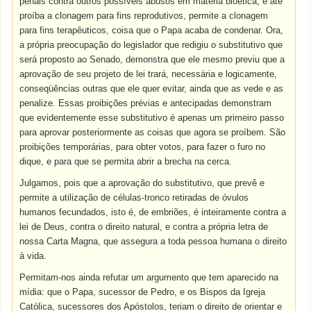
penais contra outros possíveis abusos em matéria bioética, e até
proíba a clonagem para fins reprodutivos, permite a clonagem
para fins terapêuticos, coisa que o Papa acaba de condenar. Ora,
a própria preocupação do legislador que redigiu o substitutivo que
será proposto ao Senado, demonstra que ele mesmo previu que a
aprovação de seu projeto de lei trará, necessária e logicamente,
conseqüências outras que ele quer evitar, ainda que as vede e as
penalize. Essas proibições prévias e antecipadas demonstram
que evidentemente esse substitutivo é apenas um primeiro passo
para aprovar posteriormente as coisas que agora se proíbem. São
proibições temporárias, para obter votos, para fazer o furo no
dique, e para que se permita abrir a brecha na cerca.
Julgamos, pois que a aprovação do substitutivo, que prevê e
permite a utilização de células-tronco retiradas de óvulos
humanos fecundados, isto é, de embriões, é inteiramente contra a
lei de Deus, contra o direito natural, e contra a própria letra de
nossa Carta Magna, que assegura a toda pessoa humana o direito
à vida.
Permitam-nos ainda refutar um argumento que tem aparecido na
mídia: que o Papa, sucessor de Pedro, e os Bispos da Igreja
Católica, sucessores dos Apóstolos, teriam o direito de orientar e