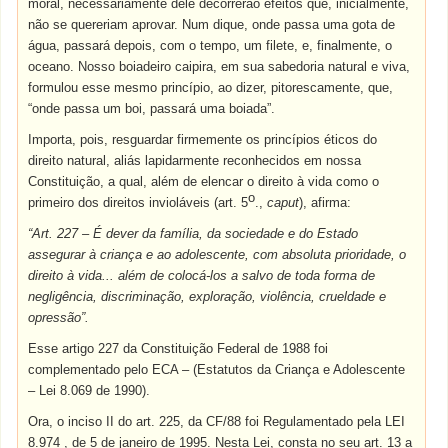
moral, necessariamente dele decorrerão efeitos que, inicialmente,
não se quereriam aprovar. Num dique, onde passa uma gota de
água, passará depois, com o tempo, um filete, e, finalmente, o
oceano. Nosso boiadeiro caipira, em sua sabedoria natural e viva,
formulou esse mesmo princípio, ao dizer, pitorescamente, que,
“onde passa um boi, passará uma boiada”.
Importa, pois, resguardar firmemente os princípios éticos do
direito natural, aliás lapidarmente reconhecidos em nossa
Constituição, a qual, além de elencar o direito à vida como o
o
primeiro dos direitos invioláveis (art. 5
.,
caput
), afirma:
“Art. 227 – É dever da família, da sociedade e do Estado
assegurar à criança e ao adolescente, com absoluta prioridade, o
direito à vida... além de colocá-los a salvo de toda forma de
negligência, discriminação, exploração, violência, crueldade e
opressão”.
Esse artigo 227 da Constituição Federal de 1988 foi
complementado pelo ECA – (Estatutos da Criança e Adolescente
– Lei 8.069 de 1990).
Ora, o inciso II do art. 225, da CF/88 foi Regulamentado pela LEI
8.974 , de 5 de janeiro de 1995. Nesta Lei, consta no seu art. 13 a