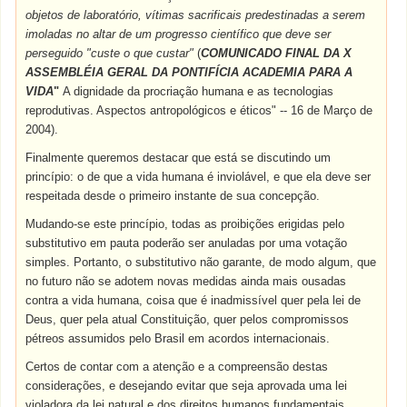
objetos de laboratório, vítimas sacrificais predestinadas a serem
imoladas no altar de um progresso científico que deve ser
perseguido "custe o que custar"
(
COMUNICADO FINAL DA X
ASSEMBLÉIA GERAL DA PONTIFÍCIA ACADEMIA PARA A
VIDA
"
A dignidade da procriação humana e as tecnologias
reprodutivas. Aspectos antropológicos e éticos" -- 16 de Março de
2004).
Finalmente queremos destacar que está se discutindo um
princípio: o de que a vida humana é inviolável, e que ela deve ser
respeitada desde o primeiro instante de sua concepção.
Mudando-se este princípio, todas as proibições erigidas pelo
substitutivo em pauta poderão ser anuladas por uma votação
simples. Portanto, o substitutivo não garante, de modo algum, que
no futuro não se adotem novas medidas ainda mais ousadas
contra a vida humana, coisa que é inadmissível quer pela lei de
Deus, quer pela atual Constituição, quer pelos compromissos
pétreos assumidos pelo Brasil em acordos internacionais.
Certos de contar com a atenção e a compreensão destas
considerações, e desejando evitar que seja aprovada uma lei
violadora da lei natural e dos direitos humanos fundamentais,