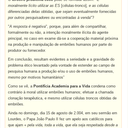
moralmente lícito utilizar as ES
[células-tronco]
, e as células
diferenciadas delas obtidas
,
que sejam eventualmente fornecidas
por outros pesquisadores ou encontradas à venda
"?
"
A resposta é negativa
", porque, para além de compartilhar,
formalmente ou não, a intenção moralmente ilícita do agente
principal, no caso em exame dá-se a cooperação material próxima
na produção e manipulação de embriões humanos por parte do
produtor ou fornecedor.
Em conclusão, resultam evidentes a seriedade e a gravidade do
problema ético levantado pela vontade de estender ao campo de
pesquisa humana a produção e/ou o uso de embriões humanos,
mesmo por motivos humanitários”
Como se vê, a
Pontifícia Academia para a Vida
condena como
contrário à moral utilizar embriões humanos; efetuar a chamada
clonação terapêutica, e mesmo utilizar células troncos obtidas de
embriões.
Ainda no domingo, dia 15 de agosto de 2.004, em seu sermão em
Lourdes, o Papa João Paulo II fez um apelo aos católicos para
que ajam «
pela vida, toda a vida, que ela seja respeitada desde a