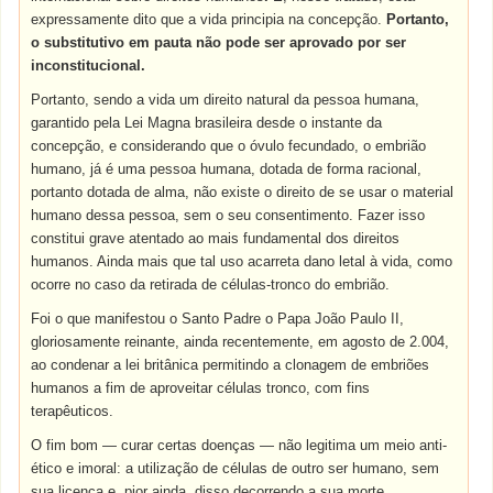
expressamente dito que a vida principia na concepção.
Portanto,
o substitutivo em pauta não pode ser aprovado por ser
inconstitucional.
Portanto, sendo a vida um direito natural da pessoa humana,
garantido pela Lei Magna brasileira desde o instante da
concepção, e considerando que o óvulo fecundado, o embrião
humano, já é uma pessoa humana, dotada de forma racional,
portanto dotada de alma, não existe o direito de se usar o material
humano dessa pessoa, sem o seu consentimento. Fazer isso
constitui grave atentado ao mais fundamental dos direitos
humanos. Ainda mais que tal uso acarreta dano letal à vida, como
ocorre no caso da retirada de células-tronco
do embrião.
Foi o que manifestou o Santo Padre o Papa João Paulo II,
gloriosamente reinante, ainda recentemente, em agosto de 2.004,
ao condenar a lei britânica permitindo a clonagem de embriões
humanos a fim de aproveitar células tronco, com fins
terapêuticos.
O fim bom — curar certas doenças — não legitima um meio anti-
ético e imoral: a utilização de células de outro ser humano, sem
sua licença e, pior ainda, disso decorrendo a sua morte.