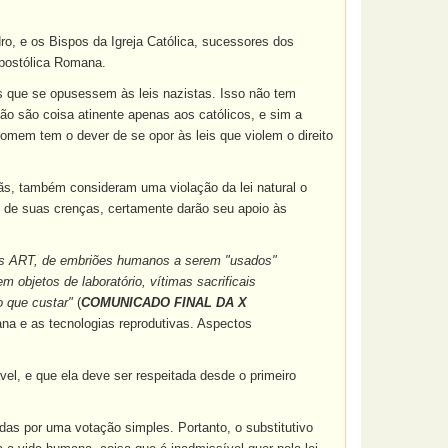
o, e os Bispos da Igreja Católica, sucessores dos
Apostólica Romana.
 que se opusessem às leis nazistas. Isso não tem
não são coisa atinente apenas aos católicos, e sim a
mem tem o dever de se opor às leis que violem o direito
tãs, também consideram uma violação da lei natural o
de suas crenças, certamente darão seu apoio às
te as ART, de embriões humanos a serem "usados"
 objetos de laboratório, vítimas sacrificais
o que custar"
(
COMUNICADO FINAL DA X
na e as tecnologias reprodutivas. Aspectos
el, e que ela deve ser respeitada desde o primeiro
adas por uma votação simples. Portanto, o substitutivo