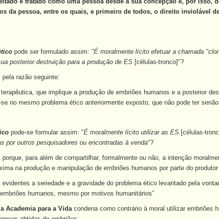
eitado e tratado como uma pessoa desde a sua concepção e, por isso,
os da pessoa, entre os quais, e primeiro de todos, o direito inviolável 
tico
pode ser formulado assim:
"É moralmente lícito efetuar a chamada "clo
ua posterior destruição para a produção de ES
[células-tronco]"?
, pela razão seguinte:
 terapêutica, que implique a produção de embriões humanos e a posterior de
ai-se no mesmo problema ético anteriormente exposto, que não pode ter senão 
ico
pode-se formular assim: "
É moralmente lícito utilizar as ES
[células-tronc
as por outros pesquisadores ou encontradas à venda
"?
, porque, para além de compartilhar, formalmente ou não, a intenção moralmen
óxima na produção e manipulação de embriões humanos por parte do produtor
 evidentes a seriedade e a gravidade do problema ético levantado pela von
 embriões humanos, mesmo por motivos humanitários”
cia Academia para a Vida
condena como contrário à moral utilizar embriões 
troncos obtidas de embriões.