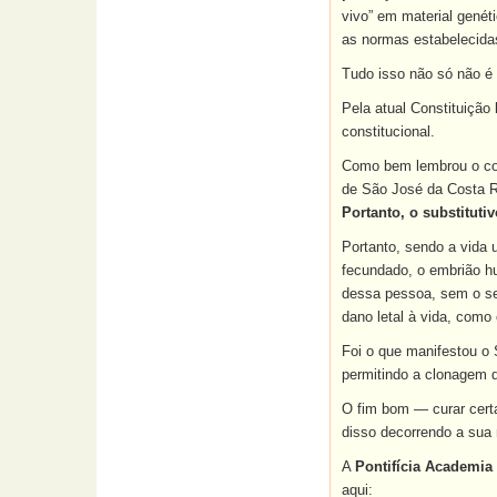
vivo” em material genét
as normas estabelecidas
Tudo isso não só não é 
Pela atual Constituição
constitucional.
Como bem lembrou o con
de São José da Costa R
Portanto,
o substituti
Portanto, sendo a vida 
fecundado, o embrião hu
dessa pessoa, sem o seu
dano letal à vida, como 
Foi o que manifestou o 
permitindo a clonagem d
O fim bom — curar certa
disso decorrendo a sua 
A
Pontifícia Academia 
aqui: