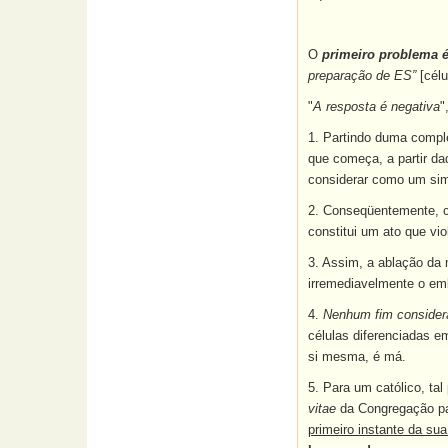
O
primeiro problema é
preparação de ES”
[cél
"
A resposta é negativa
"
1. Partindo duma comple
que começa, a partir da
considerar como um sim
2. Conseqüentemente, 
constitui um ato que vio
3. Assim, a ablação da m
irremediavelmente o em
4.
Nenhum fim conside
células diferenciadas 
si mesma, é má­.
5. Para um católico, tal
vitae
da Congregação par
primeiro instante da sua