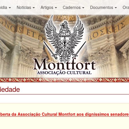
idia
Noticias
Artigos
Cadernos
Documentos
Or
ciedade
aberta da Associação Cultural Montfort aos digníssimos senadore