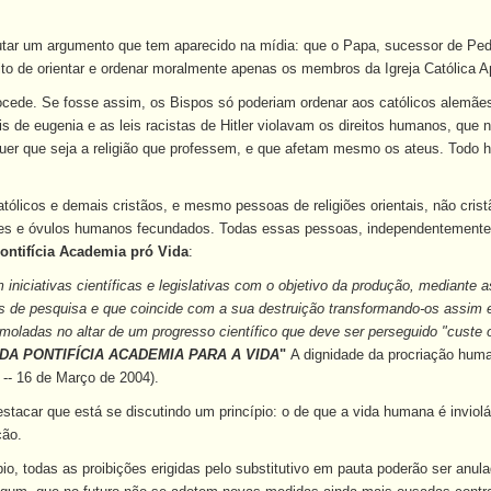
tar um argumento que tem aparecido na mídia: que o Papa, sucessor de Pedr
eito de orientar e ordenar moralmente apenas os membros da Igreja Católica 
cede. Se fosse assim, os Bispos só poderiam ordenar aos católicos alemães
is de eugenia e as leis racistas de Hitler violavam os direitos humanos, que 
er que seja a religião que professem, e que afetam mesmo os ateus. Todo ho
atólicos e demais cristãos, e mesmo pessoas de religiões orientais, não cris
ões e óvulos humanos fecundados. Todas essas pessoas, independentemente 
ontifícia Academia pró Vida
:
am iniciativas científicas e legislativas com o objetivo da produção, median
s de pesquisa e que coincide com a sua destruição transformando-os assim em
moladas no altar de um progresso científico que deve ser perseguido "custe 
A PONTIFÍCIA ACADEMIA PARA A VIDA
"
A dignidade da procriação huma
 -- 16 de Março de 2004).
tacar que está se discutindo um princípio: o de que a vida humana é invioláv
ção.
io, todas as proibições erigidas pelo substitutivo em pauta poderão ser anul