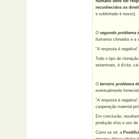
humano deve ser resp
reconhecidos os direit
e sublinhado é nosso).
O
segundo problema é
humanos clonados e a s
"
A resposta é negativa
"
Todo o tipo de clonação
estaminais, é ilícita; c
O
terceiro problema ét
eventualmente fornecid
"
A resposta é negativa
"
cooperação material pr
Em conclusão, resultam
produção e/ou o uso de
Como se vê, a
Pontifí
mesmo utilizar células 