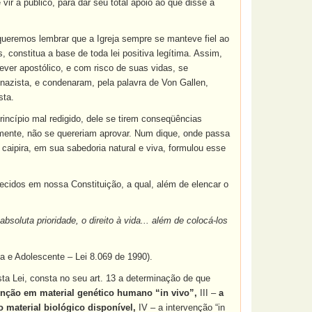
vir a público, para dar seu total apoio ao que disse a
queremos lembrar que a Igreja sempre se manteve fiel ao
 constitua a base de toda lei positiva legítima. Assim,
ver apostólico, e com risco de suas vidas, se
 nazista, e condenaram, pela palavra de Von Gallen,
sta.
incípio mal redigido, dele se tirem conseqüências
almente, não se quereriam aprovar. Num dique, onde passa
caipira, em sua sabedoria natural e viva, formulou esse
nhecidos em nossa Constituição, a qual, além de elencar o
soluta prioridade, o direito à vida... além de colocá-los
a e Adolescente – Lei 8.069 de 1990).
sta Lei, consta no seu art. 13 a determinação de que
enção em material genético humano “in vivo”,
III –
a
aterial biológico disponível,
IV – a intervenção “in