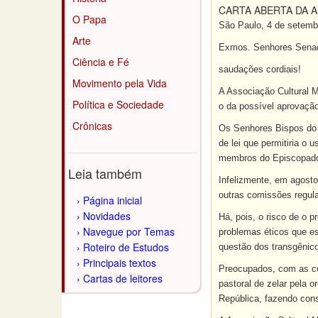
CARTA ABERTA DA 
O Papa
São Paulo, 4 de setemb
Arte
Exmos. Senhores Senad
Ciência e Fé
saudações cordiais!
Movimento pela Vida
A Associação Cultural M
Política e Sociedade
o da possível aprovação
Crônicas
Os Senhores Bispos do B
de lei que permitiria o 
membros do Episcopado 
Leia também
Infelizmente, em agosto
outras comissões regula
Página inicial
Novidades
Há, pois, o risco de o 
Navegue por Temas
problemas éticos que es
Roteiro de Estudos
questão dos transgênico
Principais textos
Preocupados, com as co
Cartas de leitores
pastoral de zelar pela 
República, fazendo cons