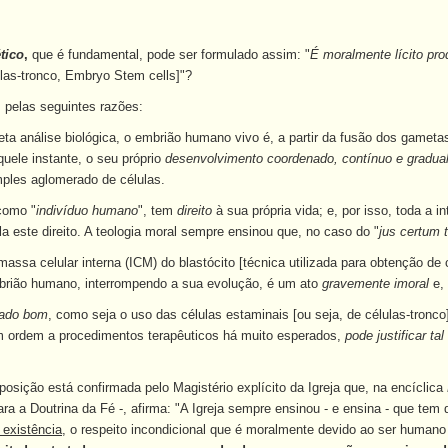
tico
,
que é fundamental, pode ser formulado assim: "
É moralmente lícito pro
ulas-tronco, Embryo Stem cells]"?
, pelas seguintes razões:
ta análise biológica, o embrião humano vivo é, a partir da fusão dos gamet
quele instante, o seu próprio
desenvolvimento coordenado, contínuo e gradua
ples aglomerado de células.
como "
indivíduo humano
", tem
direito
à sua própria vida; e, por isso, toda a 
la este direito. A teologia moral sempre ensinou que, no caso do "
jus certum te
assa celular interna (ICM) do blastócito [técnica utilizada para obtenção de
brião humano, interrompendo a sua evolução, é um ato
gravemente imoral
e, 
rado bom
, como seja o uso das células estaminais [ou seja, de células-tronco]
em ordem a procedimentos terapêuticos há muito esperados,
pode justificar ta
 posição está confirmada pelo Magistério explícito da Igreja que, na encíclica
a a Doutrina da Fé -, afirma: "A Igreja sempre ensinou - e ensina - que tem
 existência
, o respeito incondicional que é moralmente devido ao ser humano n