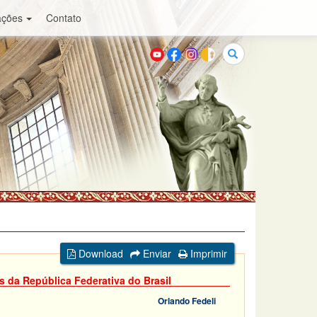
ações
Contato
Buscar
Download
Enviar
Imprimir
s da República Federativa do Brasil
Orlando Fedeli