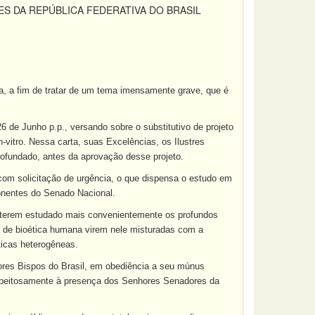
S DA REPÚBLICA FEDERATIVA DO BRASIL
a, a fim de tratar de um tema imensamente grave, que é
 de Junho p.p., versando sobre o substitutivo de projeto
n-vitro. Nessa carta, suas Excelências, os Ilustres
ofundado, antes da aprovação desse projeto.
com solicitação de urgência, o que dispensa o estudo em
ponentes do Senado Nacional.
 se terem estudado mais convenientemente os profundos
s de bioética humana virem nele misturadas com a
ticas heterogêneas.
ores Bispos do Brasil, em obediência a seu múnus
respeitosamente à presença dos Senhores Senadores da