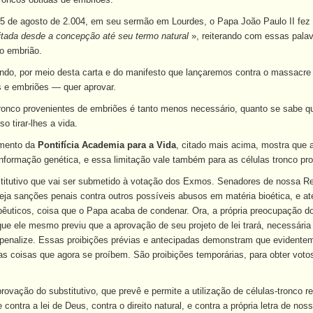
15 de agosto de 2.004, em seu sermão em Lourdes, o Papa João Paulo II fez 
eitada desde a concepção até seu termo natural
», reiterando com essas palav
o embrião.
ndo, por meio desta carta e do manifesto que lançaremos contra o massacre
s e embriões — quer aprovar.
ronco provenientes de embriões é tanto menos necessário, quanto se sabe qu
o tirar-lhes a vida.
mento da
Pontifícia Academia para a Vida
, citado mais acima,
mostra que a
formação genética, e essa limitação vale também para as células tronco pr
stitutivo que vai ser submetido à votação dos Exmos. Senadores de nossa Repú
ja sanções penais contra outros possíveis abusos em matéria bioética, e até
pêuticos, coisa que o Papa acaba de condenar. Ora, a própria preocupação do 
e ele mesmo previu que a aprovação de seu projeto de lei trará, necessária 
 penalize. Essas proibições prévias e antecipadas demonstram que evidentem
s coisas que agora se proíbem. São proibições temporárias, para obter votos,
rovação do substitutivo, que prevê e permite a utilização de células-tronco 
e contra a lei de Deus, contra o direito natural, e contra a própria letra de