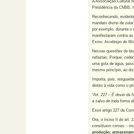
A Associação Cultural Mo
Presidência da CNBB, n
Reconhecendo, evidentem
mandato divino de zelar
por exemplo, durante o 
manifestaram contra as 
Exmo. Arcebispo de Müsn
Nessas questões de bioé
nefastas. Porque, ceden
uma gota de água, passa
mesmo princípio, ao diz
Importa, pois, resguarda
direito à vida como o pri
“Art. 227 – É dever da f
a salvo de toda forma de
Esse artigo 227 da Cons
Ora, o inciso II do art.
constituem crimes: - inc
produção, armazename