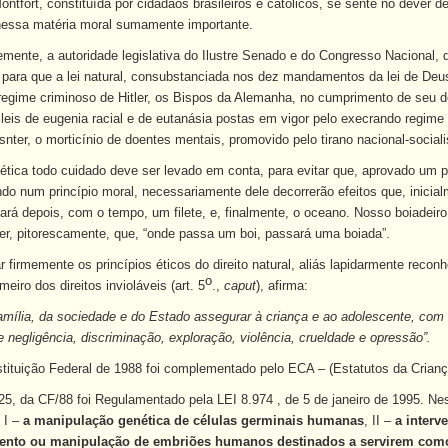
ntfort, constituída por cidadãos brasileiros e católicos, se sente no dever de 
essa matéria moral sumamente importante.
ente, a autoridade legislativa do Ilustre Senado e do Congresso Nacional, 
 para que a lei natural, consubstanciada nos dez mandamentos da lei de Deus,
regime criminoso de Hitler, os Bispos da Alemanha, no cumprimento de seu de
leis de eugenia racial e de eutanásia postas em vigor pelo execrando regime
ter, o morticínio de doentes mentais, promovido pelo tirano nacional-sociali
tica todo cuidado deve ser levado em conta, para evitar que, aprovado um pr
do num princípio moral, necessariamente dele decorrerão efeitos que, inici
rá depois, com o tempo, um filete, e, finalmente, o oceano. Nosso boiadeiro 
er, pitorescamente, que, “onde passa um boi, passará uma boiada”.
r firmemente os princípios éticos do direito natural, aliás lapidarmente reco
o
meiro dos direitos invioláveis (art. 5
.,
caput
), afirma:
amília, da sociedade e do Estado assegurar à criança e ao adolescente, com ab
 negligência, discriminação, exploração, violência, crueldade e opressão”.
tituição Federal de 1988 foi complementado pelo ECA – (Estatutos da Crianç
 225, da CF/88 foi Regulamentado pela LEI 8.974 , de 5 de janeiro de 1995. Ne
 I –
a manipulação genética de células germinais humanas
, II –
a interv
nto ou manipulação de embriões humanos destinados a servirem como m