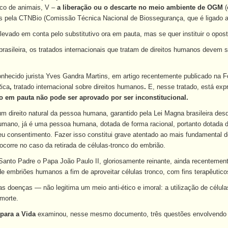
ico de animais, V –
a liberação ou o descarte no meio ambiente de OGM
 pela CTNBio (Comissão Técnica Nacional de Biossegurança, que é ligado ao 
levado em conta pelo substitutivo ora em pauta, mas se quer instituir o opost
 brasileira, os tratados internacionais que tratam de direitos humanos devem
hecido jurista Yves Gandra Martins, em artigo recentemente publicado na F
ica
,
tratado internacional sobre direitos humanos
.
E, nesse tratado, está exp
vo em pauta não pode ser aprovado por ser inconstitucional.
um direito natural da pessoa humana, garantido pela Lei Magna brasileira de
mano, já é uma pessoa humana, dotada de forma racional, portanto dotada de
 consentimento. Fazer isso constitui grave atentado ao mais fundamental do
ocorre no caso da retirada de células-tronco
do embrião.
Santo Padre o Papa João Paulo II, gloriosamente reinante, ainda recentemente
e embriões humanos a fim de aproveitar células tronco, com fins terapêutico
s doenças — não legitima um meio anti-ético e imoral: a utilização de célula
morte.
para a Vida
examinou, nesse mesmo documento, três questões envolvendo pr