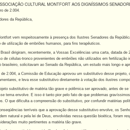
ASSOCIAÇÃO CULTURAL MONTFORT AOS DIGNÍSSIMOS SENADORE
ro de 2.004.
ores da República,
ontfort vem respeitosamente à presença dos Ilustres Senadores da Repúblic
 de utilização de embriões humanos, para fins terapêuticos.
rasil dirigiram, recentemente, a Vossas Excelências uma carta, datada de 26
uso de células-tronco provenientes de embriões não utilizados em fertilização i
brasileiro, solicitavam ao Senado da República, um estudo mais longo e apr
 de 2.004, a Comissão de Educação aprovou um substitutivo desse projeto, 
mentares, e leva esse substitutivo diretamente à votação dos ilustres com
projeto substitutivo de matéria tão grave e polêmica ser aprovado, antes de
se tema envolve. E isso é tanto pior pelo fato de que problemas gravíssimo
s. O que dificulta a compreensão do substitutivo, por confundir matérias polí
nseqüências terríveis que a aprovação desse substitutivo envolve, os Senh
ordem natural e pela lei de Deus, envolvidas nessa questão bioética, foram 
iderações muito pertinentes a matéria tão grave.