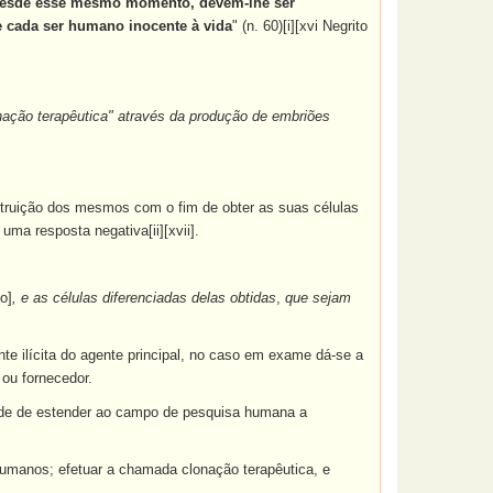
 desde esse mesmo momento, devem-lhe ser
de cada ser humano inocente à vida
" (n. 60)[i][xvi Negrito
nação terapêutica" através da produção de embriões
struição dos mesmos com o fim de obter as suas células
uma resposta negativa[ii][xvii].
o]
, e as células diferenciadas delas obtidas
,
que sejam
te ilícita do agente principal, no caso em exame dá-se a
 ou fornecedor.
tade de estender ao campo de pesquisa humana a
humanos; efetuar a chamada clonação terapêutica, e