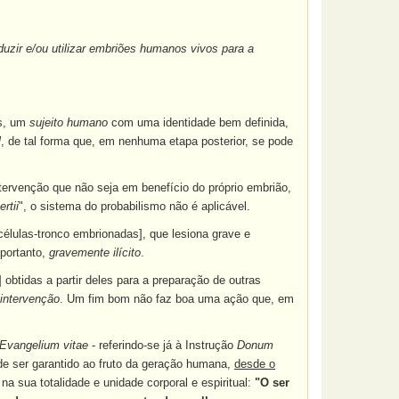
duzir e/ou utilizar embriões humanos vivos para a
as, um
sujeito humano
com uma identidade bem definida,
l
, de tal forma que, em nenhuma etapa posterior, se pode
intervenção que não seja em benefício do próprio embrião,
rtii
", o sistema do probabilismo não é aplicável.
 células-tronco embrionadas], que lesiona grave e
portanto,
gravemente ilícito
.
 obtidas a partir deles para a preparação de outras
l intervenção
. Um fim bom não faz boa uma ação que, em
Evangelium vitae
- referindo-se já à Instrução
Donum
 de ser garantido ao fruto da geração humana,
desde o
a sua totalidade e unidade corporal e espiritual:
"O ser