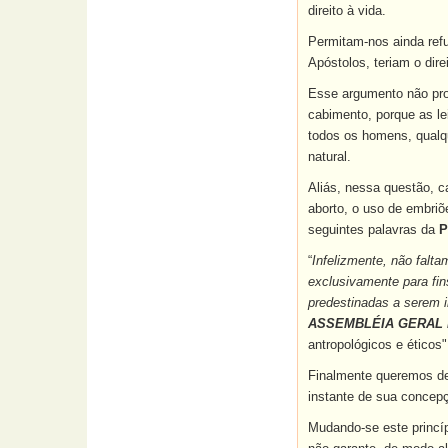
direito à vida.
Permitam-nos ainda refu
Apóstolos, teriam o dir
Esse argumento não pro
cabimento, porque as le
todos os homens, qualqu
natural.
Aliás, nessa questão, c
aborto, o uso de embri
seguintes palavras da
P
“
Infelizmente, não falt
exclusivamente para fin
predestinadas a serem i
ASSEMBLÉIA GERAL D
antropológicos e éticos"
Finalmente queremos des
instante de sua concep
Mudando-se este princíp