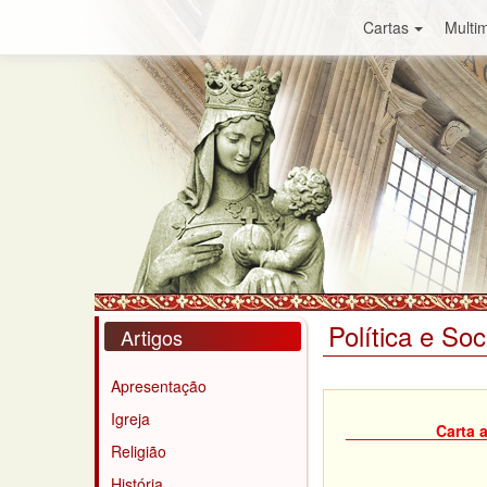
Cartas
Multim
Política e So
Artigos
Apresentação
Igreja
Carta 
Religião
História