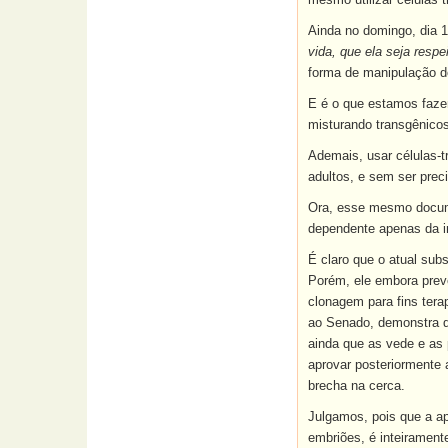
Ainda no domingo, dia 
vida, que ela seja resp
forma de manipulação d
E é o que estamos faze
misturando transgênico
Ademais, usar células-t
adultos, e sem ser precis
Ora, esse mesmo docu
dependente apenas da in
É claro que o atual sub
Porém, ele embora preve
clonagem para fins tera
ao Senado, demonstra qu
ainda que as vede e as
aprovar posteriormente a
brecha na cerca.
Julgamos, pois que a ap
embriões, é inteirament