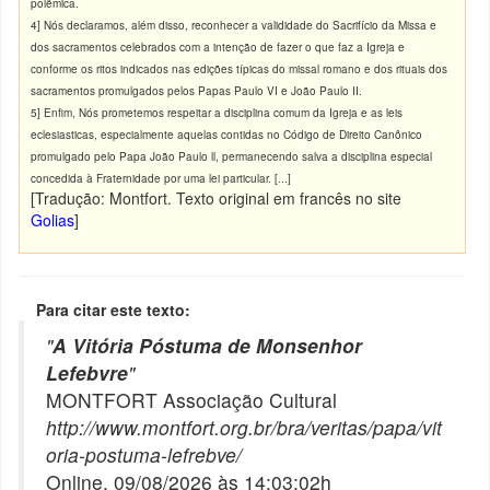
polêmica.
4] Nós declaramos, além disso, reconhecer a valididade do Sacrifício da Missa e
dos sacramentos celebrados com a intenção de fazer o que faz a Igreja e
conforme os ritos indicados nas edições típicas do missal romano e dos rituais dos
sacramentos promulgados pelos Papas Paulo VI e João Paulo II.
5] Enfim, Nós prometemos respeitar a disciplina comum da Igreja e as leis
eclesiasticas, especialmente aquelas contidas no Código de Direito Canônico
promulgado pelo Papa João Paulo ll, permanecendo salva a disciplina especial
concedida à Fraternidade por uma lei particular. [...]
[Tradução: Montfort. Texto original em francês no site
Golias
]
Para citar este texto:
"
A Vitória Póstuma de Monsenhor
Lefebvre
"
MONTFORT Associação Cultural
http://www.montfort.org.br/bra/veritas/papa/vit
oria-postuma-lefrebve/
Online, 09/08/2026 às 14:03:02h