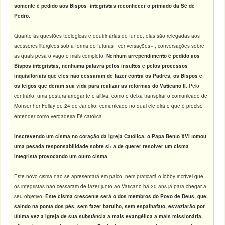
somente é pedido aos Bispos integristas reconhecer o primado da Sé de
Pedro.
Quanto às questões teológicas e doutrinárias de fundo, elas são relegadas aos
acessores litúrgicos sob a forma de futuras «conversações» ; conversações sobre
as quais pesa o vago o mais completo.
Nenhum arrependimento é pedido aos
Bispos integristas, nenhuma palavra pelos insultos e pelos processos
inquisitoriais que eles não cessaram de fazer contra os Padres, os Bispos e
os leigos que deram sua vida para realizar as reformas do Vaticano II
. Pelo
contrário, uma postura arrogante e altiva, como o deixa transpirar o comunicado de
Monsenhor Fellay de 24 de Janeiro, comunicado no qual ele dirá o que é preciso
entender como verdadeira Fé católica.
Inscrevendo um cisma no coração da Igreja Católica, o Papa Bento XVI tomou
uma pesada responsabilidade sobre si: a de querer resolver um cisma
integrista provocando um outro cisma
.
Este novo cisma não se apresentará em palco, nem praticará o lobby incrível que
os integristas não cessaram de fazer junto ao Vaticano há 20 ans já para chegar a
seu objetivo.
Este cisma crescente será o dos membros do Povo de Deus, que,
saindo na ponta dos pés, sem fazer barulho, sem espalhafato, esvaziarão por
última vez a Igreja de sua substância a mais evangélica a mais missionária,