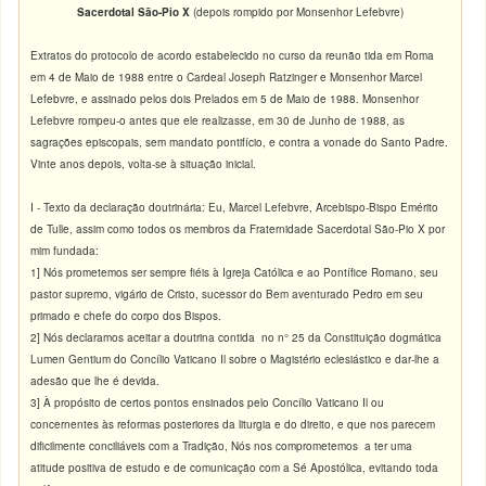
Sacerdotal São-Pio X
(depois rompido por Monsenhor Lefebvre)
Extratos do protocolo de acordo estabelecido no curso da reunão tida em Roma
em 4 de Maio de 1988 entre o Cardeal Joseph Ratzinger e Monsenhor Marcel
Lefebvre, e assinado pelos dois Prelados em 5 de Maio de 1988. Monsenhor
Lefebvre rompeu-o antes que ele realizasse, em 30 de Junho de 1988, as
sagrações episcopais, sem mandato pontifício, e contra a vonade do Santo Padre.
Vinte anos depois, volta-se à situação inicial.
I - Texto da declaração doutrinária: Eu, Marcel Lefebvre, Arcebispo-Bispo Emérito
de Tulle, assim como todos os membros da Fraternidade Sacerdotal São-Pio X por
mim fundada:
1] Nós prometemos ser sempre fiéis à Igreja Católica e ao Pontífice Romano, seu
pastor supremo, vigário de Cristo, sucessor do Bem aventurado Pedro em seu
primado e chefe do corpo dos Bispos.
2] Nós declaramos aceitar a doutrina contida no n° 25 da Constituição dogmática
Lumen Gentium do Concílio Vaticano Il sobre o Magistério eclesiástico e dar-lhe a
adesão que lhe é devida.
3] À propósito de certos pontos ensinados pelo Concílio Vaticano Il ou
concernentes às reformas posteriores da liturgia e do direito, e que nos parecem
dificilmente conciliáveis com a Tradição, Nós nos comprometemos a ter uma
atitude positiva de estudo e de comunicação com a Sé Apostólica, evitando toda