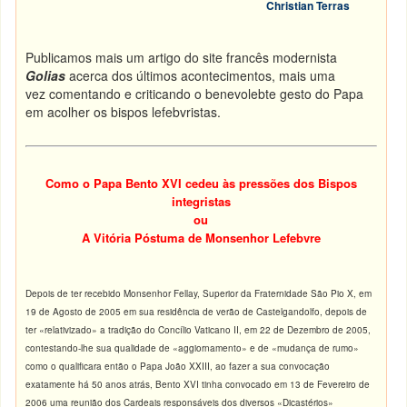
Christian Terras
Publicamos mais um artigo do site francês modernista
Golias
acerca dos últimos acontecimentos, mais uma
vez comentando e criticando o benevolebte gesto do Papa
em acolher os bispos lefebvristas.
Como o Papa Bento XVI cedeu às pressões dos Bispos
integristas
ou
A Vitória Póstuma de Monsenhor Lefebvre
Depois de ter recebido Monsenhor Fellay, Superior da Fraternidade São Pio X, em
19 de Agosto de 2005 em sua residência de verão de Castelgandolfo, depois de
ter «relativizado» a tradição do Concílio Vaticano II, em 22 de Dezembro de 2005,
contestando-lhe sua qualidade de «aggiornamento» e de «mudança de rumo»
como o qualificara então o Papa João XXIII, ao fazer a sua convocação
exatamente há 50 anos atrás, Bento XVI tinha convocado em 13 de Fevereiro de
2006 uma reunião dos Cardeais responsáveis dos diversos «Dicastérios»