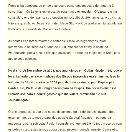
Roma tinha apresentado então este gesto como uma proposta de «retorno à
comunhão». Os Lefevristes recusarão esta « mão extendida». O Vaticano tinha
0
cometido o erro de fazer suas propostas por ocasião do 20
aniversário do cisma.
Não era questão então para a Fraternidade São Pio X de aceitar um tal acordo em
fidelidade à memória de Monsenhor Lefebvre.
As pontes não foram totalmente cortadas. Assim, as negociações foram
retomadas, e no início do outono de 2008, Monsenhor Fellay, o chefe da
Fraternidade, pedia a seus fiéis que rezassem 1 milhão de terços até o Natal para
apoiar seus esforços.
No dia 13 de Novembro de 2008, nós anuncimos em Golias Hebdo n°54, que o
levantamento das excomunhões dos Bispos integristas era eminente. Isso foi
feito no dia 21 de Janeiro de 2009 pelo decreto assinado pelo Papa e pelo
Cardeal Re, Prefeito da Congregação para os Bispos. Um decreto que esse
Prelado assinará a contra gosto e que lhe valerá proximamente sua
«substituição»…
Ora, é preciso constatar que nesse documento de 21 de Janeiro levantando a
excomunhão, os termos a partir dos quais o Cardeal Ratzinger - patrono da
ortodoxia romana sob João Paulo II considerava, em 1985 e 1988, um acordo com
os Lefebvristes; estes termos agora desapareceram completamente. Com efeito
,