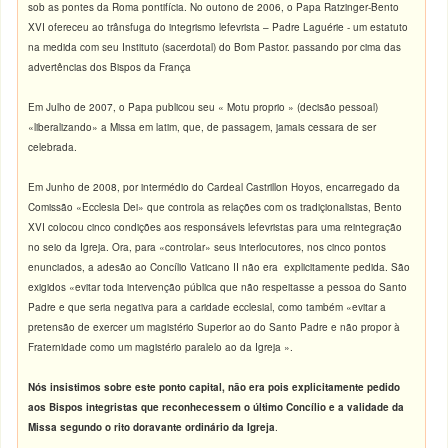
sob as pontes da Roma pontifícia. No outono de 2006, o Papa Ratzinger-Bento
XVI ofereceu ao trânsfuga do integrismo lefevrista – Padre Laguérie - um estatuto
na medida com seu Instituto (sacerdotal) do Bom Pastor. passando por cima das
advertências dos Bispos da França
Em Julho de 2007, o Papa publicou seu « Motu proprio » (decisão pessoal)
«liberalizando» a Missa em latim, que, de passagem, jamais cessara de ser
celebrada.
Em Junho de 2008, por intermédio do Cardeal Castrillon Hoyos, encarregado da
Comissão «Ecclesia Dei» que controla as relações com os tradiçionalistas, Bento
XVI colocou cinco condições aos responsáveis lefevristas para uma reintegração
no seio da Igreja. Ora, para «controlar» seus interlocutores, nos cinco pontos
enunciados, a adesão ao Concílio Vaticano II não era explicitamente pedida. São
exigidos «evitar toda intervenção pública que não respeitasse a pessoa do Santo
Padre e que seria negativa para a caridade ecclesial, como também «evitar a
pretensão de exercer um magistério Superior ao do Santo Padre e não propor à
Fraternidade como um magistério paralelo ao da Igreja ».
Nós insistimos sobre este ponto capital, não era pois explicitamente pedido
aos Bispos integristas que reconhecessem o último Concílio e a validade da
Missa segundo o rito doravante ordinário da Igreja
.