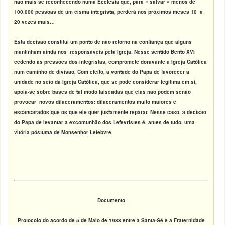
não mais se reconhecendo numa Ecclesia que, para « salvar » menos de
100.000 pessoas de um cisma integrista, perderá nos próximos meses 10 a
20 vezes mais…
Esta decisão constitui um ponto de não retorno na confiança que alguns
mantinham ainda nos responsáveis pela Igreja. Nesse sentido Bento XVI
cedendo às pressões dos integristas, compromete doravante a Igreja Católica
num caminho de divisão. Com efeito, a vontade do Papa de favorecer a
unidade no seio da Igreja Católica, que se pode considerar legítima em si,
apoia-se sobre bases de tal modo falseadas que elas não podem senão
provocar novos dilaceramentos: dilaceramentos muito maiores e
escancarados que os que ele quer justamente reparar. Nesse caso, a decisão
do Papa de levantar a excomunhão dos Lefevristes é, antes de tudo, uma
vitória póstuma de Monsenhor Lefebvre
.
Documento
Protocolo do acordo de 5 de Maio de 1988 entre a Santa-Sé e a Fraternidade