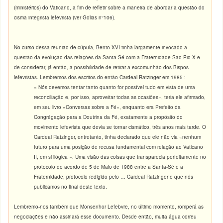
(ministérios) do Vaticano, a fim de refletir sobre a maneira de abordar a questão do
cisma integrista lefevrista (ver Golias n°106).
No curso dessa reunião de cúpula, Bento XVI tinha largamente invocado a
questão da evolução das relações da Santa Sé com a Fraternidade São Pio X e
de considerar, já então, a possibilidade de retirar a excomunhão dos Bispos
lefevristas. Lembremos dos escritos do então Cardeal Ratzinger em 1985 :
« Nós devemos tentar tanto quanto for possível tudo em vista de uma
reconciliação e, por isso, aproveitar todas as ocasiões», teria ele afirmado,
em seu livro «Conversas sobre a Fé», enquanto era Prefeito da
Congrégação para a Doutrina da Fé, exatamente a propósito do
movimento lefevrista que devia se tornar cismático, três anos mais tarde. O
Cardeal Ratzinger, entretanto, tinha declarado que ele não via «nenhum
futuro para uma posição de recusa fundamental com relação ao Vaticano
II, em si ilógica ». Uma visão das coisas que transparecia perfeitamente no
protocolo do acordo de 5 de Maio de 1988 entre a Santa-Sé e a
Fraternidade, protocolo redigido pelo … Cardeal Ratzinger e que nós
publicamos no final deste texto.
Lembremo-nos também que Monsenhor Lefebvre, no último momento, romperá as
negociações e não assinará esse documento. Desde então, muita água correu