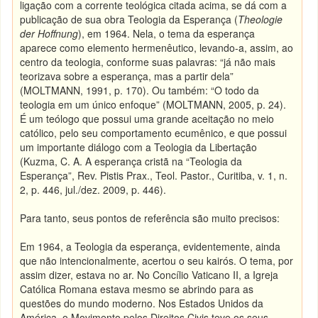
ligação com a corrente teológica citada acima, se dá com a
publicação de sua obra Teologia da Esperança (
Theologie
der Hoffnung
), em 1964. Nela, o tema da esperança
aparece como elemento hermenêutico, levando-a, assim, ao
centro da teologia, conforme suas palavras: “já não mais
teorizava sobre a esperança, mas a partir dela”
(MOLTMANN, 1991, p. 170). Ou também: “O todo da
teologia em um único enfoque” (MOLTMANN, 2005, p. 24).
É um teólogo que possui uma grande aceitação no meio
católico, pelo seu comportamento ecumênico, e que possui
um importante diálogo com a Teologia da Libertação
(
Kuzma, C. A. A esperança cristã na “Teologia da
Esperança”, Rev. Pistis Prax., Teol. Pastor., Curitiba, v. 1, n.
2, p. 446, jul./dez. 2009, p. 446).
Para tanto, seus pontos de referência são muito precisos:
Em 1964, a Teologia da esperança, evidentemente, ainda
que não intencionalmente, acertou o seu kairós. O tema, por
assim dizer, estava no ar. No Concílio Vaticano II, a Igreja
Católica Romana estava mesmo se abrindo para as
questões do mundo moderno. Nos Estados Unidos da
América, o Movimento pelos Direitos Civis teve os seus