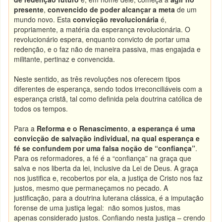
presente
,
convencido de poder alcançar a meta
de um
mundo novo. Esta
convicção revolucionária
é,
propriamente, a matéria da esperança revolucionária. O
revolucionário espera, enquanto convicto de portar uma
redenção, e o faz não de maneira passiva, mas engajada e
militante, pertinaz e convencida.
Neste sentido, as três revoluções nos oferecem tipos
diferentes de esperança, sendo todos irreconciliáveis com a
esperança cristã, tal como definida pela doutrina católica de
todos os tempos.
Para a
Reforma e o Renascimento
,
a esperança é uma
convicção de salvação individual, na qual esperança e
fé se confundem por uma falsa noção de “confiança”
.
Para os reformadores, a fé é a “confiança” na graça que
salva e nos liberta da lei, inclusive da Lei de Deus. A graça
nos justifica e, recobertos por ela, a justiça de Cristo nos faz
justos, mesmo que permaneçamos no pecado. A
justificação, para a doutrina luterana clássica, é a imputação
forense de uma justiça legal: não somos justos, mas
apenas considerado justos. Confiando nesta justiça – crendo