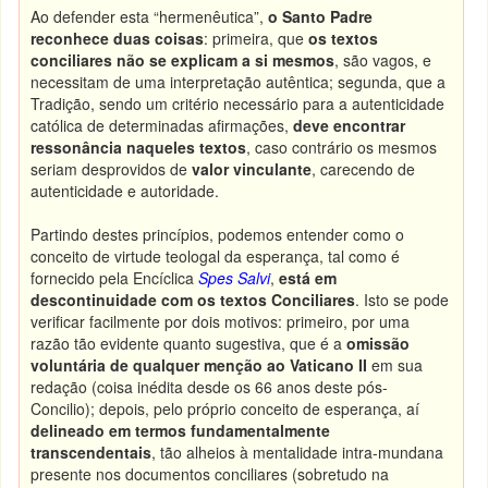
Ao defender esta “hermenêutica”,
o Santo Padre
reconhece duas coisas
: primeira, que
os textos
conciliares não se explicam a si mesmos
, são vagos, e
necessitam de uma interpretação autêntica; segunda, que a
Tradição, sendo um critério necessário para a autenticidade
católica de determinadas afirmações,
deve encontrar
ressonância naqueles textos
, caso contrário os mesmos
seriam desprovidos de
valor vinculante
, carecendo de
autenticidade e autoridade.
Partindo destes princípios, podemos entender como o
conceito de virtude teologal da esperança, tal como é
fornecido pela Encíclica
Spes Salvi
,
está em
descontinuidade com os textos Conciliares
. Isto se pode
verificar facilmente por dois motivos: primeiro, por uma
razão tão evidente quanto sugestiva, que é a
omissão
voluntária de qualquer menção ao Vaticano II
em sua
redação (coisa inédita desde os 66 anos deste pós-
Concilio); depois, pelo próprio conceito de esperança, aí
delineado em termos fundamentalmente
transcendentais
, tão alheios à mentalidade intra-mundana
presente nos documentos conciliares (sobretudo na