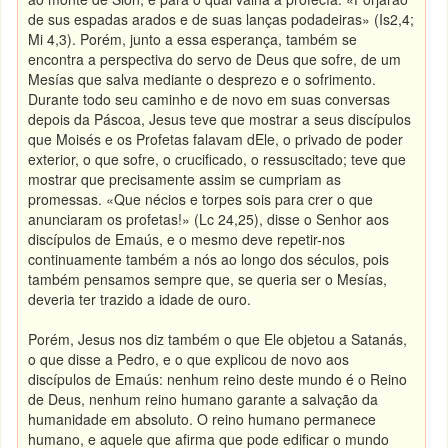
de sus espadas arados e de suas lanças podadeiras» (Is2,4;
Mi 4,3). Porém, junto a essa esperança, também se
encontra a perspectiva do servo de Deus que sofre, de um
Mesías que salva mediante o desprezo e o sofrimento.
Durante todo seu caminho e de novo em suas conversas
depois da Páscoa, Jesus teve que mostrar a seus discípulos
que Moisés e os Profetas falavam dEle, o privado de poder
exterior, o que sofre, o crucificado, o ressuscitado; teve que
mostrar que precisamente assim se cumpriam as
promessas. «Que nécios e torpes sois para crer o que
anunciaram os profetas!» (Lc 24,25), disse o Senhor aos
discípulos de Emaús, e o mesmo deve repetir-nos
continuamente também a nós ao longo dos séculos, pois
também pensamos sempre que, se queria ser o Mesías,
deveria ter trazido a idade de ouro.
Porém, Jesus nos diz também o que Ele objetou a Satanás,
o que disse a Pedro, e o que explicou de novo aos
discípulos de Emaús: nenhum reino deste mundo é o Reino
de Deus, nenhum reino humano garante a salvação da
humanidade em absoluto. O reino humano permanece
humano, e aquele que afirma que pode edificar o mundo