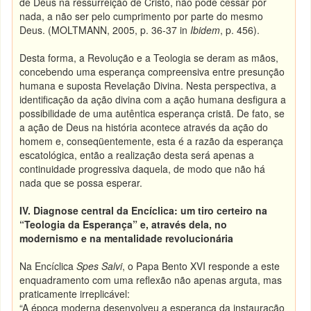
de Deus na ressurreição de Cristo, não pode cessar por
nada, a não ser pelo cumprimento por parte do mesmo
Deus. (MOLTMANN, 2005, p. 36-37 in
Ibidem
, p. 456).
Desta forma, a Revolução e a Teologia se deram as mãos,
concebendo uma esperança compreensiva entre presunção
humana e suposta Revelação Divina. Nesta perspectiva, a
identificação da ação divina com a ação humana desfigura a
possibilidade de uma autêntica esperança cristã. De fato, se
a ação de Deus na história acontece através da ação do
homem e, conseqüentemente, esta é a razão da esperança
escatológica, então a realização desta será apenas a
continuidade progressiva daquela, de modo que não há
nada que se possa esperar.
IV.
Diagnose central da Encíclica: um tiro certeiro na
“Teologia da Esperança” e, através dela, no
modernismo e na mentalidade revolucionária
Na Encíclica
Spes Salvi
, o Papa Bento XVI responde a este
enquadramento com uma reflexão não apenas arguta, mas
praticamente irreplicável:
“A época moderna desenvolveu a esperança da instauração