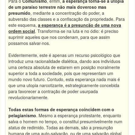
Para o
Comunismo
, enfim,
a esperança torna-se a utopia
de um paraíso terrestre não mais doveroso mas
presumido
, mediante a concentração do poder, a
subversão das classes e a confiscação da propriedade. Para
este esquema,
a esperança é a
presunção de uma nova
ordem social
. Transforma-se na luta e no ódio: é preciso
suprimir aqueles que nos condenam, para que assim
possamos salvar-nos.
Evidentemente, este é apenas um recurso psicológico que
introduz uma racionalidade dialética, dando aos indivíduos
uma certeza absoluta de estarem em posição moralmente
superior a toda a sociedade, pois que representam um
mundo novo futuro. Contudo, esta esperança nada mais é
que uma utopia narcotizante, estrategicamente concebida
para favorecer a contração de poder usurpada
revolucionariamente.
Todas estas formas de esperança coincidem com o
pelagianismo
. Mesmo a esperança protestante, enquanto
salva o homem no tempo, o constitui presumivelmente num
status
de redimido. Todas as demais, são a presunção
humana de uma auto-salvação, ou de uma salvação global