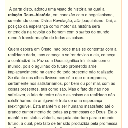
A partir disto, adotou uma visão de história na qual a
relação Deus–história
, em conexão com o hegelianismo,
se entende como Divina Revelação,
alla
joaquinismo. Daí, a
posição da esperança como motor da história será
entendida na revolta do homem com o
status
do mundo
rumo à transformação de todas as coisas.
Quem espera em Cristo, não pode mais se contentar com a
realidade dada, mas começa a sofrer devido a ela, começa
a contradizê-la. Paz com Deus significa inimizade com o
mundo, pois o aguilhão do futuro prometido arde
implacavelmente na carne de todo presente não realizado.
Se diante dos olhos tivéssemos só o que enxergamos,
certamente nos satisfaríamos, por bem ou por mal, com as
coisas presentes, tais como são. Mas o fato de não nos
satisfazer, o fato de entre nós e as coisas da realidade não
existir harmonia amigável é fruto de uma esperança
inextinguível. Esta mantém o ser humano insatisfeito até o
grande cumprimento de todas as promessas de Deus. Ela o
mantém no status viatoris, naquela abertura para o mundo
futuro, a qual, pelo fato de ter sido produzida pela promessa