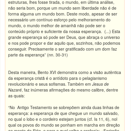
estruturas, lhes fosse tirada, o mundo, em última análise,
não seria bom, porque um mundo sem liberdade não é de
forma alguma um mundo bom. Deste modo, apesar de ser
necessário um contínuo esforço pelo melhoramento do
mundo, o mundo melhor de amanhã não pode ser o
conteúdo próprio e suficiente da nossa esperança. (...) Esta
grande esperança só pode ser Deus, que abraça o universo
e nos pode propor e dar aquilo que, sozinhos, não podemos
conseguir. Precisamente o ser gratificado com um dom faz
parte da esperança” (nn. 30-31)
Desta maneira, Bento XVI demonstra como a visão autêntica
da esperança cristã é o antídoto para o pelagianismo
revolucionário e seus sofismas. Também em
Jesus de
Nazaré
, faz inúmeras afirmações do mesmo calibre, dentre
as quais:
“No Antigo Testamento se sobrepõem ainda duas linhas de
esperança: a esperança de que chegue un mundo salvado,
no qual o lobo e o cordeiro estejam juntos (cf. Is 11, 6), nol
qual os povos do mundo se ponham em marcha em direção
ao monte de Sión, e para o qual valha a profecía: «Forjarão