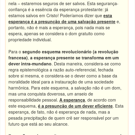
nela – estaremos seguros de ser salvos. Esta segurança-
confiança é a essência da esperança protestante: já
estamos salvos em Cristo! Poderíamos dizer que
esta
esperança é a
presunção de uma salvação presente
e,
portanto, não é mais a esperança, pois nada mais se
espera, apenas se considera o dom gratuito como
propriedade individual.
Para o
segundo esquema revolucionário (a revolução
francesa)
,
a esperança presente se transforma em um
dever intra-mundano
. Desta maneira, considera-se como
regra epistemológica a razão auto-referencial, fechada
sobre si mesma, e considera-se o dever como a base da
moralidade ideal para a instauração de uma sociedade
harmônica. Para este esquema, a salvação não é um dom,
mas uma conquista doverosa, um anseio de
responsabilidade pessoal.
A esperança
, de acordo com
este esquema,
é a
presunção de um dever eficiente
. Esta
esperança, de fato, não é esperança de nada, mas a
pesada precipitação de quem crê ser responsável por um
futuro que está ao seu alcance.