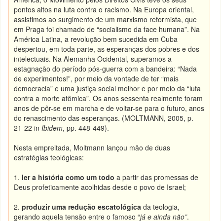
pontos altos na luta contra o racismo. Na Europa oriental,
assistimos ao surgimento de um marxismo reformista, que
em Praga foi chamado de “socialismo da face humana”. Na
América Latina, a revolução bem sucedida em Cuba
despertou, em toda parte, as esperanças dos pobres e dos
intelectuais. Na Alemanha Ocidental, superamos a
estagnação do período pós-guerra com a bandeira: “Nada
de experimentos!”, por meio da vontade de ter “mais
democracia” e uma justiça social melhor e por meio da “luta
contra a morte atômica”. Os anos sessenta realmente foram
anos de pôr-se em marcha e de voltar-se para o futuro, anos
do renascimento das esperanças. (MOLTMANN, 2005, p.
21-22 in
Ibidem
, pp. 448-449).
Nesta empreitada, Moltmann lançou mão de duas
estratégias teológicas:
1.
ler a história como um todo
a partir das promessas de
Deus profeticamente acolhidas desde o povo de Israel;
2.
produzir uma redução escatológica
da teologia,
gerando aquela tensão entre o famoso “
já e ainda não”
.