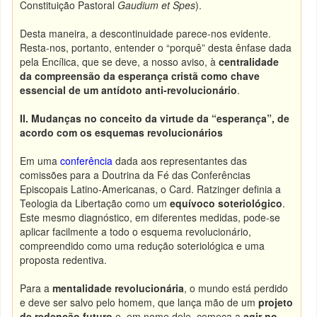
Constituição Pastoral
Gaudium et Spes
).
Desta maneira, a descontinuidade parece-nos evidente.
Resta-nos, portanto, entender o “porquê” desta ênfase dada
pela Encílica, que se deve, a nosso aviso, à
centralidade
da compreensão da esperança cristã como chave
essencial de um antídoto anti-revolucionário
.
II.
Mudanças no conceito da virtude da “esperança”, de
acordo com os esquemas revolucionários
Em uma
conferência
dada aos representantes das
comissões para a Doutrina da Fé das Conferências
Episcopais Latino-Americanas, o Card. Ratzinger definia a
Teologia da Libertação como um
equívoco soteriológico
.
Este mesmo diagnóstico, em diferentes medidas, pode-se
aplicar facilmente a todo o esquema revolucionário,
compreendido como uma redução soteriológica e uma
proposta redentiva.
Para a
mentalidade revolucionária
, o mundo está perdido
e deve ser salvo pelo homem, que lança mão de um
projeto
de redenção futuro
e, em nome dele, começa a
agir no