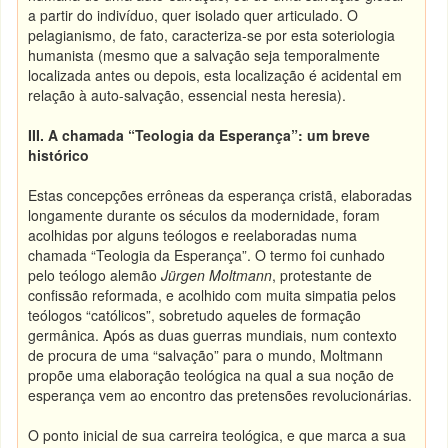
a partir do indivíduo, quer isolado quer articulado. O
pelagianismo, de fato, caracteriza-se por esta soteriologia
humanista (mesmo que a salvação seja temporalmente
localizada antes ou depois, esta localização é acidental em
relação à auto-salvação, essencial nesta heresia).
III.
A chamada “Teologia da Esperança”: um breve
histórico
Estas concepções errôneas da esperança cristã, elaboradas
longamente durante os séculos da modernidade, foram
acolhidas por alguns teólogos e reelaboradas numa
chamada “Teologia da Esperança”. O termo foi cunhado
pelo teólogo alemão
Jürgen Moltmann
, protestante de
confissão reformada, e acolhido com muita simpatia pelos
teólogos “católicos”, sobretudo aqueles de formação
germânica. Após as duas guerras mundiais, num contexto
de procura de uma “salvação” para o mundo, Moltmann
propõe uma elaboração teológica na qual a sua noção de
esperança vem ao encontro das pretensões revolucionárias.
O ponto inicial de sua carreira teológica, e que marca a sua