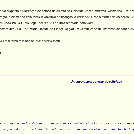
i proposta a unificação monetária da Alemanha Ocidental com a miserável Alemanha, um “prof
cação a Alemanha comunista ia aniquilar as finanças, a liberdade e até a existência da sólida 
 João Paulo II, era “jogo” político, e não uma atentado para valer.
bro der 2.007, o Grande Oriente de França lançou um Comunicado de Imprensa alertando os ma
 um retorno religioso ao que parecia morto.
008
Um inquietante retorno do religioso
ança como em todo o Ocidente — uma verdadeira revolução silenciosa caracterizada por um reto
as, eis que o Homem -- moderno, pós moderno — nos é apresentado plenamente desabrochado gra