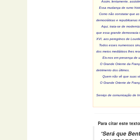
Assim, lentamente, assistim
Essa mudança de rumo histór
Como não constatar que as di
democráticas e republicanas 
Aqui, trata-se de moderniz
que essa grande democracia t
XVI, aos peregrinos de Lour
Todos esses numerosos sinai
dos meios mediáticos lhes res
Eis-nos em presença de um
O Grande Oriente da França
detrimento dos últimos.
Quem não vê que suas vir
O Grande Oriente de França
Serviço de comunicação de I
Para citar este texto
"
Será que Bent