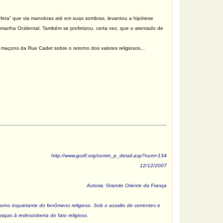
eta” que via manobras até em suas sombras, levantou a hipótese
Alemanha Ocidental. Também se profetizou, certa vez, que o atentado de
çons da Rue Cadet sobre o retorno dos valores religiosos...
http://www.godf.org/comm_p_detail.asp?num=134
12/12/2007
Autoria: Grande Oriente da França
rno inquietante do fenômeno religioso. Sob o assalto de correntes e
ças à redescoberta do fato religioso.