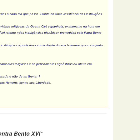
tos a cada dia que passa. Diante da fraca resistência das instituições
s vítimas religiosas da Guerra Civil espanhola, exatamente na hora em
ível retorno «das indulgências plenárias» prometidas pelo Papa Bento
instituições republicanas como diante do eco favorável que o conjunto
ensamentos religiosos e os pensamentos agnósticos ou ateus em
sada e não de as libertar ?
o dos Homens, contra sua Liberdade.
ontra Bento XVI
"