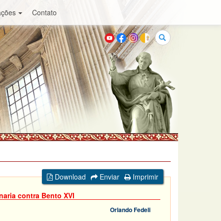
ações
Contato
Buscar
Download
Enviar
Imprimir
aria contra Bento XVI
Orlando Fedeli