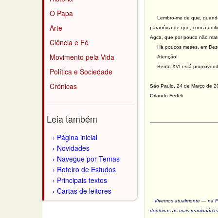
O Papa
Lembro-me de que, quando fo
Arte
paranóica de que, com a unifi
Agca, que por pouco não matou
Ciência e Fé
Há poucos meses, em Dezem
Movimento pela Vida
Atenção!
Bento XVI está promovendo
Política e Sociedade
Crônicas
São Paulo, 24 de Março de 2
Orlando Fedeli
Leia também
Página inicial
Novidades
Navegue por Temas
Roteiro de Estudos
Principais textos
Cartas de leitores
Vivemos atualmente — na Fr
doutrinas as mais reacionári