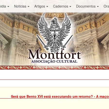
idia
Noticias
Artigos
Cadernos
Documentos
Or
Será que Bento XVI está executando um retorno? - A maçon