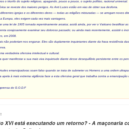
os o triunfo do sujeito religioso, apagando, pouco a pouco, o sujeito político, racional universal.
ica se reveste dos maiores perigos. As Anti Luzes estão em vias de obter sua desforra.
ferentes igrejas e os diferentes cleros — todas as religiões misturadas — se arrogam novos direi
na Europa, eles exigem cada vez mais vantagens.
ar uma lei de 1905 tornada repentinamente arcaica; acolá ainda, por ver o Vaticano beatificar a
enta corajosamente examinar seu doloroso passado; ou ainda mais recentemente, assistir o incr
des, em 2008.
s não poderiam nos enganar. Eles são duplamente inquietantes diante da fraca resistência das 
erva.
a verdadeira ofensiva intelectual e cultural.
 quer manifestar a sua mais viva inquietude diante desse desequilíbrio persistente entre os p
tudes emancipadoras soam falso quando se trata de submeter os Homens a uma ordem ultrapas
 apela à mais extrema vigilância face a esta ofensiva geral que trabalha contra a emancipaçã
mprensa do G.O.D.F
:
o XVI está executando um retorno? - A maçonaria c