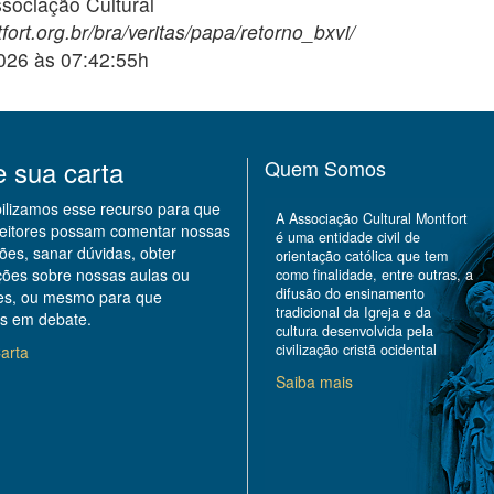
ciação Cultural
ort.org.br/bra/veritas/papa/retorno_bxvi/
2026 às 07:42:55h
e sua carta
Quem Somos
bilizamos esse recurso para que
A Associação Cultural Montfort
leitores possam comentar nossas
é uma entidade civil de
ões, sanar dúvidas, obter
orientação católica que tem
ções sobre nossas aulas ou
como finalidade, entre outras, a
difusão do ensinamento
des, ou mesmo para que
tradicional da Igreja e da
s em debate.
cultura desenvolvida pela
civilização cristã ocidental
arta
Saiba mais