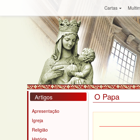
Cartas
Multim
O Papa
Artigos
Apresentação
Igreja
Religião
História