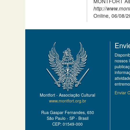
MONTFORT Asso
http://www.montf
Online, 06/08/
Envi
Disponi
nossos 
publicaç
informa
ativida
entremo
Enviar C
Montfort - Associação Cultural
www.montfort.org.br
Rua Gaspar Fernandes, 650
São Paulo - SP - Brasil
CEP: 01549-000