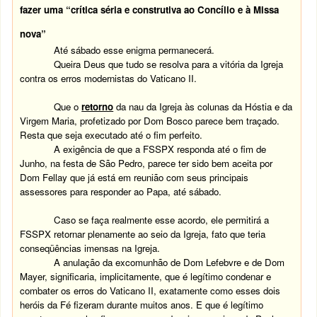
fazer uma “crítica séria e construtiva ao Concílio e à Missa
nova”
Até sábado esse enigma permanecerá.
Queira Deus que tudo se resolva para a vitória da Igreja
contra os erros modernistas do Vaticano II.
Que o
retorno
da nau da Igreja às colunas da Hóstia e da
Virgem Maria, profetizado por Dom Bosco parece bem traçado.
Resta que seja executado até o fim perfeito.
A exigência de que a FSSPX responda até o fim de
Junho, na festa de São Pedro, parece ter sido bem aceita por
Dom Fellay que já está em reunião com seus principais
assessores para responder ao Papa, até sábado.
Caso se faça realmente esse acordo, ele permitirá a
FSSPX retornar plenamente ao seio da Igreja, fato que teria
conseqüências imensas na Igreja.
A anulação da excomunhão de Dom Lefebvre e de Dom
Mayer, significaria, implicitamente, que é legítimo condenar e
combater os erros do Vaticano II, exatamente como esses dois
heróis da Fé fizeram durante muitos anos. E que é legítimo