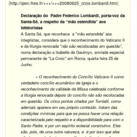
(
http://qien.free.fr/+++/+++20080625_croix.lombardi.htm
)
Declaração do Padre Federico Lombardi, porta-voz da
Santa-Sé, a respeito da “mão estendida” aos
lefebvristas
A Santa Sé, que reconhece a "mão estendida” aos
integristas, considera que o reconhecimento do Vaticano II
e da liturgia renovada "
não são recolocadas em questão”
,
numa declaração a Isabelle de Gaulmyn, enviada especial
permanente de "La Croix" em Roma, quarta feira 25 de
Junho.
« O reconhecimento do Concílio Vaticano II como
verdadeiro concílio ecumênico da Igreja e o
reconhecimento da validade da Missa celebrada conforme
a liturgia renovada depois do concílio não são recolocadas
em questão. Os cinco pontos citados por Tornielli, como
ademais aparece em seu próprio conteúdo, tratam das
condições mínimas para que se possa haver uma relação
caracterizada pelo respeito e a disponibilidade para com o
Santo Padre, e por um espírito eclesial construtivo. Eles
são, pois, de uma outra natureza, e é por isso que eles