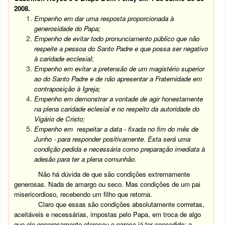
2008.
Empenho em dar uma resposta proporcionada à
generosidade do Papa;
Empenho de evitar todo pronunciamento público que não
respeite a pessoa do Santo Padre e que possa ser negativo
à caridade ecclesial
;
Empenho em evitar a pretensão de um magistério superior
ao do Santo Padre e de não apresentar a Fraternidade em
contraposição à Igreja;
Empenho em demonstrar a vontade de agir honestamente
na plena caridade eclesial e no respeito da autoridade do
Vigário de Cristo;
Empenho em respeitar a data - fixada no fim do mês de
Junho - para responder positivamente. Esta será uma
condição pedida e necessária como preparação imediata à
adesão para ter a plena comunhão.
Não há dúvida de que são condições extremamente
generosas. Nada de amargo ou seco. Mas condições de um pai
misericordioso, recebendo um filho que retorna.
Claro que essas são condições absolutamente corrretas,
aceitáveis e necessárias, impostas pelo Papa, em troca de algo
que ele generosamente ofereceu e parece já ter concedido: a