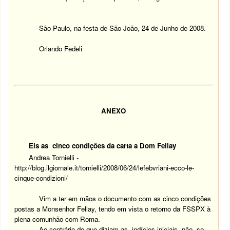
São Paulo, na festa de São João, 24 de Junho de 2008.
Orlando Fedeli
ANEXO
Eis as cinco condições da carta a Dom Fellay
Andrea Tornielli -
http://blog.ilgiornale.it/tornielli/2008/06/24/lefebvriani-ecco-le-
cinque-condizioni/
Vim a ter em mãos o documento com as cinco condições
postas a Monsenhor Fellay, tendo em vista o retorno da FSSPX à
plena comunhão com Roma.
Ao contrário do que diziam as indícios iniciais, não se