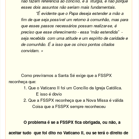
não fazem referência ao concílio, e à liturgia, e não porque
esses dois assuntos não seriam mais fundamentais.
“É evidente que o Papa deseja estender a mão a
fim de que seja possível um retorno à comunhão, mas para
que esses passos necessários possam realizar-se, é
preciso que esse oferecimento - essa “mão estendida” -
seja recebida com uma atitude e um espírito de caridade e
de comunhão. É a isso que os cinco pontos citados
convidam. »
Como prevíramos a Santa Sé exige que a FSSPX
reconheça que:
1. Que o Vaticano II foi um Concílio da Igreja Católica.
E isso é óbvio
2. Que a FSSPX reconheça que a Nova Missa é válida
Coisa que a FSSPX sempre reconheceu
O problema é se a FSSPX fica obrigada, ou não, a
aceitar tudo que foi dito no Vaticano II, ou se terá o direito de