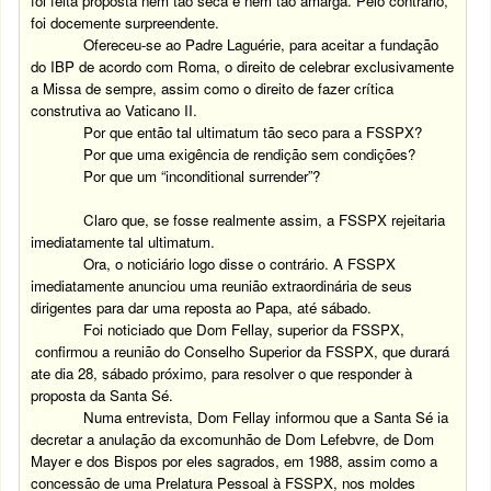
foi feita proposta nem tão seca e nem tão amarga. Pelo contrário,
foi docemente surpreendente.
Ofereceu-se ao Padre Laguérie, para aceitar a fundação
do IBP de acordo com Roma, o direito de celebrar exclusivamente
a Missa de sempre, assim como o direito de fazer crítica
construtiva ao Vaticano II.
Por que então tal ultimatum tão seco para a FSSPX?
Por que uma exigência de rendição sem condições?
Por que um “inconditional surrender”?
Claro que, se fosse realmente assim, a FSSPX rejeitaria
imediatamente tal ultimatum.
Ora, o noticiário logo disse o contrário. A FSSPX
imediatamente anunciou uma reunião extraordinária de seus
dirigentes para dar uma reposta ao Papa, até sábado.
Foi noticiado que Dom Fellay, superior da FSSPX,
confirmou a reunião do Conselho Superior da FSSPX, que durará
ate dia 28, sábado próximo, para resolver o que responder à
proposta da Santa Sé.
Numa entrevista, Dom Fellay informou que a Santa Sé ia
decretar a anulação da excomunhão de Dom Lefebvre, de Dom
Mayer e dos Bispos por eles sagrados, em 1988, assim como a
concessão de uma Prelatura Pessoal à FSSPX, nos moldes