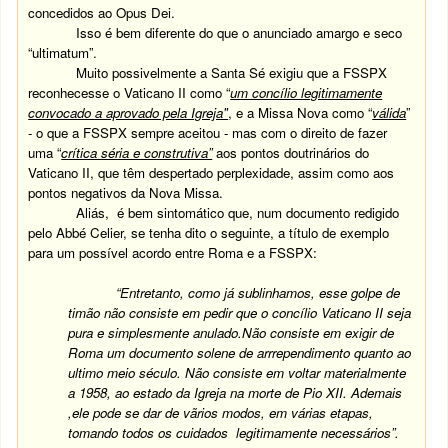
concedidos ao Opus Dei.
Isso é bem diferente do que o anunciado amargo e seco
“ultimatum”.
Muito possivelmente a Santa Sé exigiu que a FSSPX
reconhecesse o Vaticano II como “
um concílio legitimamente
convocado a aprovado pela Igreja"
, e a Missa Nova como “
válida
”
- o que a FSSPX sempre aceitou - mas com o direito de fazer
uma “
crítica séria e construtiva”
aos pontos doutrinários do
Vaticano II, que têm despertado perplexidade, assim como aos
pontos negativos da Nova Missa.
Aliás, é bem sintomático que, num documento redigido
pelo Abbé Celier, se tenha dito o seguinte, a título de exemplo
para um possível acordo entre Roma e a FSSPX:
“Entretanto, como já sublinhamos, esse golpe de
timão não consiste em pedir que o concílio Vaticano II seja
pura e simplesmente anulado.Não consiste em exigir de
Roma um documento solene de arrrependimento quanto ao
ultimo meio século. Não consiste em voltar materialmente
a 1958, ao estado da Igreja na morte de Pio XII. Ademais
,ele pode se dar de vãrios modos, em várias etapas,
tomando todos os cuidados legitimamente necessários”.