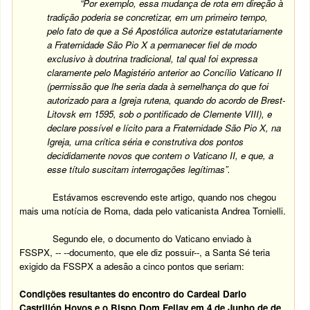
“Por exemplo, essa mudança de rota em direção à
tradição poderia se concretizar, em um primeiro tempo,
pelo fato de que a Sé Apostólica autorize estatutariamente
a Fraternidade São Pio X a permanecer fiel de modo
exclusivo à doutrina tradicional, tal qual foi expressa
claramente pelo Magistério anterior ao Concílio Vaticano II
(permissão que lhe seria dada à semelhança do que foi
autorizado para a Igreja rutena, quando do acordo de Brest-
Litovsk em 1595, sob o pontificado de Clemente VIII), e
declare possível e lícito para a Fraternidade São Pio X, na
Igreja, uma crítica séria e construtiva dos pontos
decididamente novos que contem o Vaticano II, e que, a
esse título suscitam interrogações legítimas”.
Estávamos escrevendo este artigo, quando nos chegou
mais uma notícia de Roma, dada pelo vaticanista Andrea Tornielli.
Segundo ele, o documento do Vaticano enviado à
FSSPX, -- --documento, que ele diz possuir--, a Santa Sé teria
exigido da FSSPX a adesão a cinco pontos que seriam:
Condições resultantes do encontro do Cardeal Dario
Castrillón Hoyos e o Bispo Dom Fellay em 4 de Junho de de