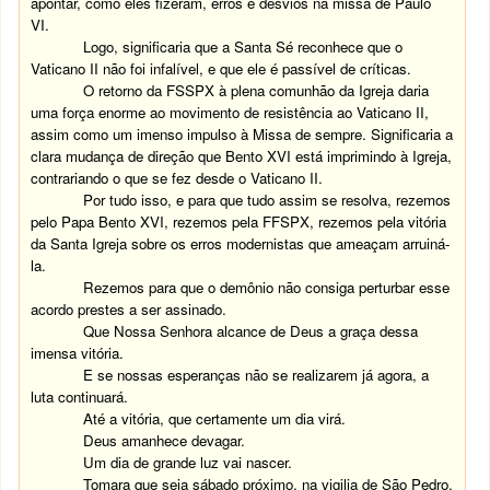
apontar, como eles fizeram, erros e desvios na missa de Paulo
VI.
Logo, significaria que a Santa Sé reconhece que o
Vaticano II não foi infalível, e que ele é passível de críticas.
O retorno da FSSPX à plena comunhão da Igreja daria
uma força enorme ao movimento de resistência ao Vaticano II,
assim como um imenso impulso à Missa de sempre. Significaria a
clara mudança de direção que Bento XVI está imprimindo à Igreja,
contrariando o que se fez desde o Vaticano II.
Por tudo isso, e para que tudo assim se resolva, rezemos
pelo Papa Bento XVI, rezemos pela FFSPX, rezemos pela vitória
da Santa Igreja sobre os erros modernistas que ameaçam arruiná-
la.
Rezemos para que o demônio não consiga perturbar esse
acordo prestes a ser assinado.
Que Nossa Senhora alcance de Deus a graça dessa
imensa vitória.
E se nossas esperanças não se realizarem já agora, a
luta continuará.
Até a vitória, que certamente um dia virá.
Deus amanhece devagar.
Um dia de grande luz vai nascer.
Tomara que seja sábado próximo, na vigilia de São Pedro.