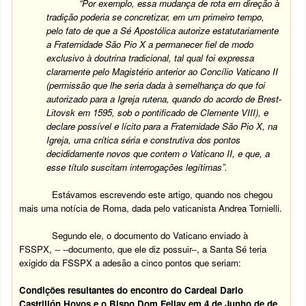
“Por exemplo, essa mudança de rota em direção à
tradição poderia se concretizar, em um primeiro tempo,
pelo fato de que a Sé Apostólica autorize estatutariamente
a Fraternidade São Pio X a permanecer fiel de modo
exclusivo à doutrina tradicional, tal qual foi expressa
claramente pelo Magistério anterior ao Concílio Vaticano II
(permissão que lhe seria dada à semelhança do que foi
autorizado para a Igreja rutena, quando do acordo de Brest-
Litovsk em 1595, sob o pontificado de Clemente VIII), e
declare possível e lícito para a Fraternidade São Pio X, na
Igreja, uma crítica séria e construtiva dos pontos
decididamente novos que contem o Vaticano II, e que, a
esse título suscitam interrogações legítimas”.
Estávamos escrevendo este artigo, quando nos chegou
mais uma notícia de Roma, dada pelo vaticanista Andrea Tornielli.
Segundo ele, o documento do Vaticano enviado à
FSSPX, -- --documento, que ele diz possuir--, a Santa Sé teria
exigido da FSSPX a adesão a cinco pontos que seriam:
Condições resultantes do encontro do Cardeal Dario
Castrillón Hoyos e o Bispo Dom Fellay em 4 de Junho de de