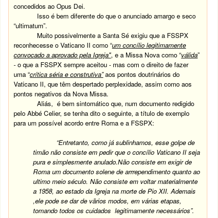
concedidos ao Opus Dei.
Isso é bem diferente do que o anunciado amargo e seco
“ultimatum”.
Muito possivelmente a Santa Sé exigiu que a FSSPX
reconhecesse o Vaticano II como “
um concílio legitimamente
convocado a aprovado pela Igreja"
, e a Missa Nova como “
válida
”
- o que a FSSPX sempre aceitou - mas com o direito de fazer
uma “
crítica séria e construtiva”
aos pontos doutrinários do
Vaticano II, que têm despertado perplexidade, assim como aos
pontos negativos da Nova Missa.
Aliás, é bem sintomático que, num documento redigido
pelo Abbé Celier, se tenha dito o seguinte, a título de exemplo
para um possível acordo entre Roma e a FSSPX:
“Entretanto, como já sublinhamos, esse golpe de
timão não consiste em pedir que o concílio Vaticano II seja
pura e simplesmente anulado.Não consiste em exigir de
Roma um documento solene de arrrependimento quanto ao
ultimo meio século. Não consiste em voltar materialmente
a 1958, ao estado da Igreja na morte de Pio XII. Ademais
,ele pode se dar de vãrios modos, em várias etapas,
tomando todos os cuidados legitimamente necessários”.