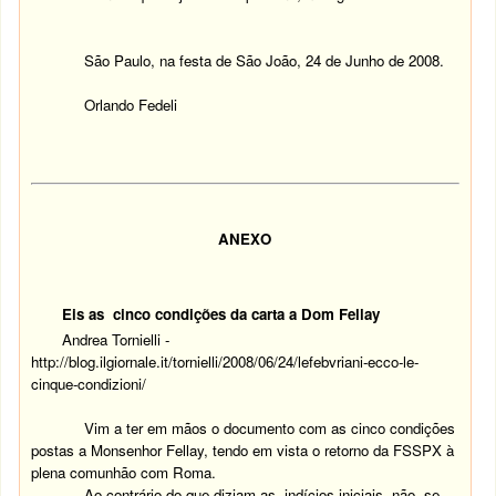
São Paulo, na festa de São João, 24 de Junho de 2008.
Orlando Fedeli
ANEXO
Eis as cinco condições da carta a Dom Fellay
Andrea Tornielli -
http://blog.ilgiornale.it/tornielli/2008/06/24/lefebvriani-ecco-le-
cinque-condizioni/
Vim a ter em mãos o documento com as cinco condições
postas a Monsenhor Fellay, tendo em vista o retorno da FSSPX à
plena comunhão com Roma.
Ao contrário do que diziam as indícios iniciais, não se