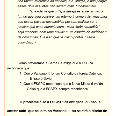
não fazem referência ao concílio, e à liturgia, e não porque
esses dois assuntos não seriam mais fundamentais.
“É evidente que o Papa deseja estender a mão a
fim de que seja possível um retorno à comunhão, mas para
que esses passos necessários possam realizar-se, é
preciso que esse oferecimento - essa “mão estendida” -
seja recebida com uma atitude e um espírito de caridade e
de comunhão. É a isso que os cinco pontos citados
convidam. »
Como prevíramos a Santa Sé exige que a FSSPX
reconheça que:
1. Que o Vaticano II foi um Concílio da Igreja Católica.
E isso é óbvio
2. Que a FSSPX reconheça que a Nova Missa é válida
Coisa que a FSSPX sempre reconheceu
O problema é se a FSSPX fica obrigada, ou não, a
aceitar tudo que foi dito no Vaticano II, ou se terá o direito de