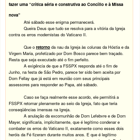
fazer uma “crítica séria e construtiva ao Concílio e à Missa
nova”
Até sábado esse enigma permanecerá.
Queira Deus que tudo se resolva para a vitória da Igreja
contra os erros modernistas do Vaticano II.
Que o
retorno
da nau da Igreja às colunas da Hóstia e da
Virgem Maria, profetizado por Dom Bosco parece bem traçado.
Resta que seja executado até o fim perfeito.
A exigência de que a FSSPX responda até o fim de
Junho, na festa de São Pedro, parece ter sido bem aceita por
Dom Fellay que já está em reunião com seus principais
assessores para responder ao Papa, até sábado.
Caso se faça realmente esse acordo, ele permitirá a
FSSPX retornar plenamente ao seio da Igreja, fato que teria
conseqüências imensas na Igreja.
A anulação da excomunhão de Dom Lefebvre e de Dom
Mayer, significaria, implicitamente, que é legítimo condenar e
combater os erros do Vaticano II, exatamente como esses dois
heróis da Fé fizeram durante muitos anos. E que é legítimo