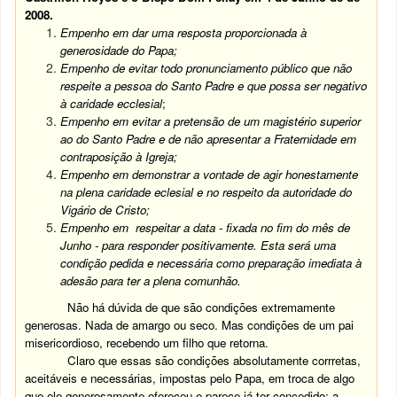
2008.
Empenho em dar uma resposta proporcionada à
generosidade do Papa;
Empenho de evitar todo pronunciamento público que não
respeite a pessoa do Santo Padre e que possa ser negativo
à caridade ecclesial
;
Empenho em evitar a pretensão de um magistério superior
ao do Santo Padre e de não apresentar a Fraternidade em
contraposição à Igreja;
Empenho em demonstrar a vontade de agir honestamente
na plena caridade eclesial e no respeito da autoridade do
Vigário de Cristo;
Empenho em respeitar a data - fixada no fim do mês de
Junho - para responder positivamente. Esta será uma
condição pedida e necessária como preparação imediata à
adesão para ter a plena comunhão.
Não há dúvida de que são condições extremamente
generosas. Nada de amargo ou seco. Mas condições de um pai
misericordioso, recebendo um filho que retorna.
Claro que essas são condições absolutamente corrretas,
aceitáveis e necessárias, impostas pelo Papa, em troca de algo
que ele generosamente ofereceu e parece já ter concedido: a