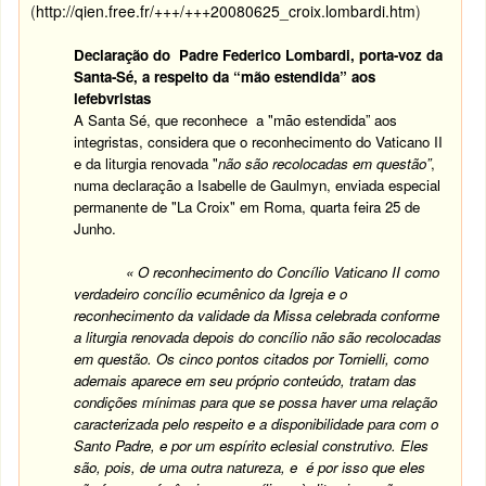
(
http://qien.free.fr/+++/+++20080625_croix.lombardi.htm
)
Declaração do Padre Federico Lombardi, porta-voz da
Santa-Sé, a respeito da “mão estendida” aos
lefebvristas
A Santa Sé, que reconhece a "mão estendida” aos
integristas, considera que o reconhecimento do Vaticano II
e da liturgia renovada "
não são recolocadas em questão”
,
numa declaração a Isabelle de Gaulmyn, enviada especial
permanente de "La Croix" em Roma, quarta feira 25 de
Junho.
« O reconhecimento do Concílio Vaticano II como
verdadeiro concílio ecumênico da Igreja e o
reconhecimento da validade da Missa celebrada conforme
a liturgia renovada depois do concílio não são recolocadas
em questão. Os cinco pontos citados por Tornielli, como
ademais aparece em seu próprio conteúdo, tratam das
condições mínimas para que se possa haver uma relação
caracterizada pelo respeito e a disponibilidade para com o
Santo Padre, e por um espírito eclesial construtivo. Eles
são, pois, de uma outra natureza, e é por isso que eles