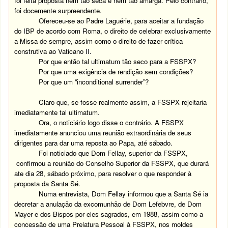
foi feita proposta nem tão seca e nem tão amarga. Pelo contrário,
foi docemente surpreendente.
Ofereceu-se ao Padre Laguérie, para aceitar a fundação
do IBP de acordo com Roma, o direito de celebrar exclusivamente
a Missa de sempre, assim como o direito de fazer crítica
construtiva ao Vaticano II.
Por que então tal ultimatum tão seco para a FSSPX?
Por que uma exigência de rendição sem condições?
Por que um “inconditional surrender”?
Claro que, se fosse realmente assim, a FSSPX rejeitaria
imediatamente tal ultimatum.
Ora, o noticiário logo disse o contrário. A FSSPX
imediatamente anunciou uma reunião extraordinária de seus
dirigentes para dar uma reposta ao Papa, até sábado.
Foi noticiado que Dom Fellay, superior da FSSPX,
confirmou a reunião do Conselho Superior da FSSPX, que durará
ate dia 28, sábado próximo, para resolver o que responder à
proposta da Santa Sé.
Numa entrevista, Dom Fellay informou que a Santa Sé ia
decretar a anulação da excomunhão de Dom Lefebvre, de Dom
Mayer e dos Bispos por eles sagrados, em 1988, assim como a
concessão de uma Prelatura Pessoal à FSSPX, nos moldes