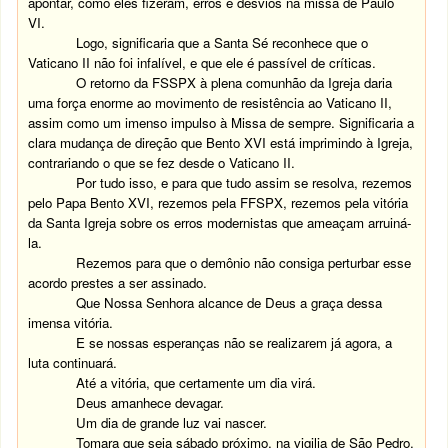
apontar, como eles fizeram, erros e desvios na missa de Paulo
VI.
Logo, significaria que a Santa Sé reconhece que o
Vaticano II não foi infalível, e que ele é passível de críticas.
O retorno da FSSPX à plena comunhão da Igreja daria
uma força enorme ao movimento de resistência ao Vaticano II,
assim como um imenso impulso à Missa de sempre. Significaria a
clara mudança de direção que Bento XVI está imprimindo à Igreja,
contrariando o que se fez desde o Vaticano II.
Por tudo isso, e para que tudo assim se resolva, rezemos
pelo Papa Bento XVI, rezemos pela FFSPX, rezemos pela vitória
da Santa Igreja sobre os erros modernistas que ameaçam arruiná-
la.
Rezemos para que o demônio não consiga perturbar esse
acordo prestes a ser assinado.
Que Nossa Senhora alcance de Deus a graça dessa
imensa vitória.
E se nossas esperanças não se realizarem já agora, a
luta continuará.
Até a vitória, que certamente um dia virá.
Deus amanhece devagar.
Um dia de grande luz vai nascer.
Tomara que seja sábado próximo, na vigilia de São Pedro.