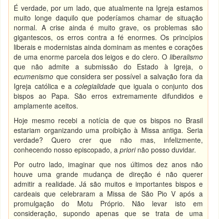
É verdade, por um lado, que atualmente na Igreja estamos
muito longe daquilo que poderíamos chamar de situação
normal. A crise ainda é muito grave, os problemas são
gigantescos, os erros contra a fé enormes. Os princípios
liberais e modernistas ainda dominam as mentes e corações
de uma enorme parcela dos leigos e do clero. O
liberalismo
que não admite a submissão do Estado à Igreja, o
ecumenismo
que considera ser possível a salvação fora da
Igreja católica e a
colegialidade
que iguala o conjunto dos
bispos ao Papa. São erros extremamente difundidos e
amplamente aceitos.
Hoje mesmo recebi a notícia de que os bispos no Brasil
estariam organizando uma proibição à Missa antiga. Seria
verdade? Quero crer que não mas, infelizmente,
conhecendo nosso episcopado, a
priori
não posso duvidar.
Por outro lado, imaginar que nos últimos dez anos não
houve uma grande mudança de direção é não querer
admitir a realidade. Já são muitos e importantes bispos e
cardeais que celebraram a Missa de São Pio V após a
promulgação do Motu Próprio. Não levar isto em
consideração, supondo apenas que se trata de uma