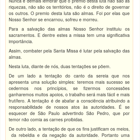
Nunca é demais lembrar que o prêmio desta luta não são as
riquezas, não são os territórios, não é o direito de governar
os outros. O premio desta luta são almas. Foi por elas que
Nosso Senhor se encarnou, sofreu e morreu.
Para a salvação das almas Nosso Senhor instituiu os
sacramentos. E dentre estes a missa tem uma significativa
importância.
Assim, combater pela Santa Missa é lutar pela salvação das
almas.
Nesta luta, diante de nós, duas tentações se põem.
De um lado a tentação do canto da sereia que nos
apresenta uma solução simples: teremos mais sucesso se
cedermos nos princípios, se fizermos concessões
ganharemos muitos apoios, o trabalho será mais fácil e mais
frutífero. A tentação é de abafar a consciência atribuindo a
responsabilidade de nossos atos às autoridades. É se
esquecer de São Paulo advertindo São Pedro, que por
temor não comia as carnes proibidas.
De outro lado, a tentação de que os fins justificam os meios,
da rebeldia e da negação da autoridade. Portanto uma