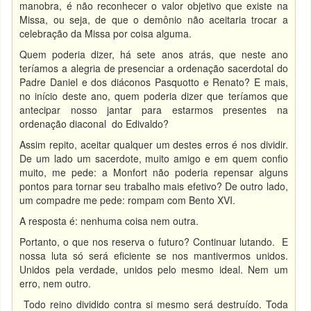
manobra, é não reconhecer o valor objetivo que existe na
Missa, ou seja, de que o demônio não aceitaria trocar a
celebração da Missa por coisa alguma.
Quem poderia dizer, há sete anos atrás, que neste ano
teríamos a alegria de presenciar a ordenação sacerdotal do
Padre Daniel e dos diáconos Pasquotto e Renato? E mais,
no início deste ano, quem poderia dizer que teríamos que
antecipar nosso jantar para estarmos presentes na
ordenação diaconal do Edivaldo?
Assim repito, aceitar qualquer um destes erros é nos dividir.
De um lado um sacerdote, muito amigo e em quem confio
muito, me pede: a Monfort não poderia repensar alguns
pontos para tornar seu trabalho mais efetivo? De outro lado,
um compadre me pede: rompam com Bento XVI.
A resposta é: nenhuma coisa nem outra.
Portanto, o que nos reserva o futuro? Continuar lutando. E
nossa luta só será eficiente se nos mantivermos unidos.
Unidos pela verdade, unidos pelo mesmo ideal. Nem um
erro, nem outro.
Todo reino dividido contra si mesmo será destruído. Toda