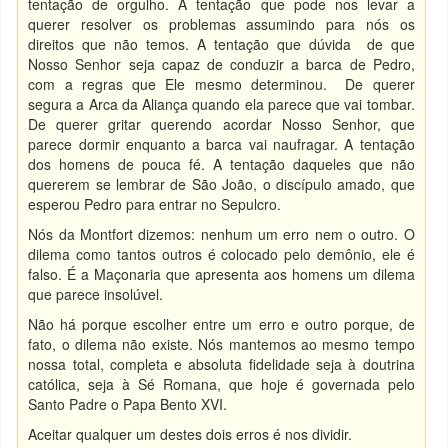
tentação de orgulho. A tentação que pode nos levar a
querer resolver os problemas assumindo para nós os
direitos que não temos. A tentação que dúvida de que
Nosso Senhor seja capaz de conduzir a barca de Pedro,
com a regras que Ele mesmo determinou. De querer
segura a Arca da Aliança quando ela parece que vai tombar.
De querer gritar querendo acordar Nosso Senhor, que
parece dormir enquanto a barca vai naufragar. A tentação
dos homens de pouca fé. A tentação daqueles que não
quererem se lembrar de São João, o discípulo amado, que
esperou Pedro para entrar no Sepulcro.
Nós da Montfort dizemos: nenhum um erro nem o outro. O
dilema como tantos outros é colocado pelo demônio, ele é
falso. É a Maçonaria que apresenta aos homens um dilema
que parece insolúvel.
Não há porque escolher entre um erro e outro porque, de
fato, o dilema não existe. Nós mantemos ao mesmo tempo
nossa total, completa e absoluta fidelidade seja à doutrina
católica, seja à Sé Romana, que hoje é governada pelo
Santo Padre o Papa Bento XVI.
Aceitar qualquer um destes dois erros é nos dividir.