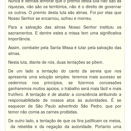
Nunca é demais lembrar que o prêmio desta luta não são as
riquezas, não são os territórios, não é o direito de governar
os outros. O premio desta luta são almas. Foi por elas que
Nosso Senhor se encarnou, sofreu e morreu.
Para a salvação das almas Nosso Senhor instituiu os
sacramentos. E dentre estes a missa tem uma significativa
importância.
Assim, combater pela Santa Missa é lutar pela salvação das
almas.
Nesta luta, diante de nós, duas tentações se põem.
De um lado a tentação do canto da sereia que nos
apresenta uma solução simples: teremos mais sucesso se
cedermos nos princípios, se fizermos concessões
ganharemos muitos apoios, o trabalho será mais fácil e mais
frutífero. A tentação é de abafar a consciência atribuindo a
responsabilidade de nossos atos às autoridades. É se
esquecer de São Paulo advertindo São Pedro, que por
temor não comia as carnes proibidas.
De outro lado, a tentação de que os fins justificam os meios,
da rebeldia e da negação da autoridade. Portanto uma