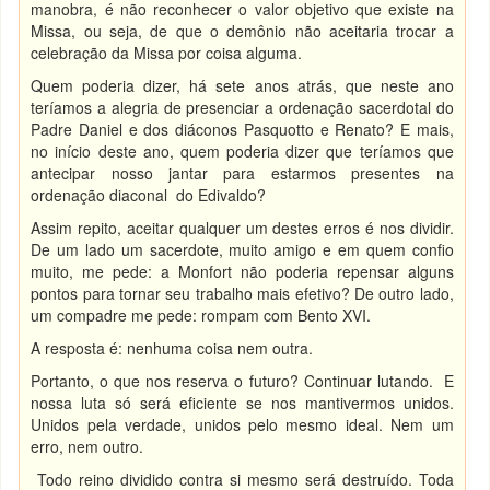
manobra, é não reconhecer o valor objetivo que existe na
Missa, ou seja, de que o demônio não aceitaria trocar a
celebração da Missa por coisa alguma.
Quem poderia dizer, há sete anos atrás, que neste ano
teríamos a alegria de presenciar a ordenação sacerdotal do
Padre Daniel e dos diáconos Pasquotto e Renato? E mais,
no início deste ano, quem poderia dizer que teríamos que
antecipar nosso jantar para estarmos presentes na
ordenação diaconal do Edivaldo?
Assim repito, aceitar qualquer um destes erros é nos dividir.
De um lado um sacerdote, muito amigo e em quem confio
muito, me pede: a Monfort não poderia repensar alguns
pontos para tornar seu trabalho mais efetivo? De outro lado,
um compadre me pede: rompam com Bento XVI.
A resposta é: nenhuma coisa nem outra.
Portanto, o que nos reserva o futuro? Continuar lutando. E
nossa luta só será eficiente se nos mantivermos unidos.
Unidos pela verdade, unidos pelo mesmo ideal. Nem um
erro, nem outro.
Todo reino dividido contra si mesmo será destruído. Toda