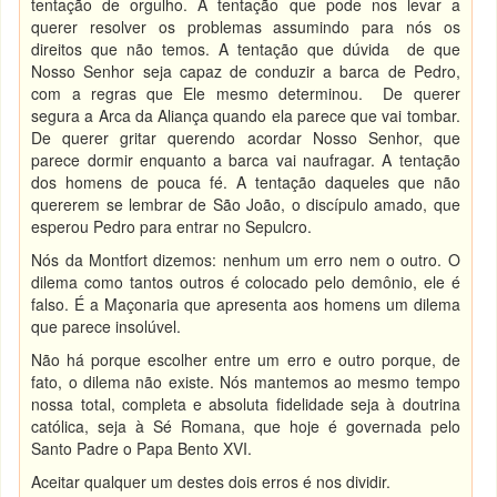
tentação de orgulho. A tentação que pode nos levar a
querer resolver os problemas assumindo para nós os
direitos que não temos. A tentação que dúvida de que
Nosso Senhor seja capaz de conduzir a barca de Pedro,
com a regras que Ele mesmo determinou. De querer
segura a Arca da Aliança quando ela parece que vai tombar.
De querer gritar querendo acordar Nosso Senhor, que
parece dormir enquanto a barca vai naufragar. A tentação
dos homens de pouca fé. A tentação daqueles que não
quererem se lembrar de São João, o discípulo amado, que
esperou Pedro para entrar no Sepulcro.
Nós da Montfort dizemos: nenhum um erro nem o outro. O
dilema como tantos outros é colocado pelo demônio, ele é
falso. É a Maçonaria que apresenta aos homens um dilema
que parece insolúvel.
Não há porque escolher entre um erro e outro porque, de
fato, o dilema não existe. Nós mantemos ao mesmo tempo
nossa total, completa e absoluta fidelidade seja à doutrina
católica, seja à Sé Romana, que hoje é governada pelo
Santo Padre o Papa Bento XVI.
Aceitar qualquer um destes dois erros é nos dividir.