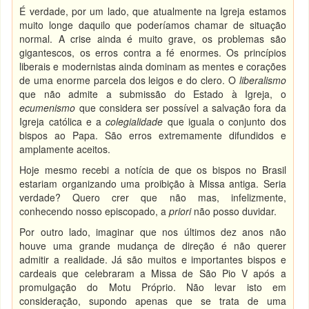
É verdade, por um lado, que atualmente na Igreja estamos
muito longe daquilo que poderíamos chamar de situação
normal. A crise ainda é muito grave, os problemas são
gigantescos, os erros contra a fé enormes. Os princípios
liberais e modernistas ainda dominam as mentes e corações
de uma enorme parcela dos leigos e do clero. O
liberalismo
que não admite a submissão do Estado à Igreja, o
ecumenismo
que considera ser possível a salvação fora da
Igreja católica e a
colegialidade
que iguala o conjunto dos
bispos ao Papa. São erros extremamente difundidos e
amplamente aceitos.
Hoje mesmo recebi a notícia de que os bispos no Brasil
estariam organizando uma proibição à Missa antiga. Seria
verdade? Quero crer que não mas, infelizmente,
conhecendo nosso episcopado, a
priori
não posso duvidar.
Por outro lado, imaginar que nos últimos dez anos não
houve uma grande mudança de direção é não querer
admitir a realidade. Já são muitos e importantes bispos e
cardeais que celebraram a Missa de São Pio V após a
promulgação do Motu Próprio. Não levar isto em
consideração, supondo apenas que se trata de uma