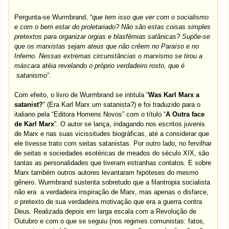
Pergunta-se Wurmbrand, “
que tem isso que ver com o socialismo
e com o bem estar do proletariado? Não são estas coisas simples
pretextos para organizar orgias e blasfêmias satânicas? Supõe-se
que os marxistas sejam ateus que não crêem no Paraíso e no
Inferno. Nessas extremas circunstâncias o marxismo se tirou a
máscara atéia revelando o próprio verdadeiro rosto, que é
satanismo
”.
Com efeito, o livro de Wurmbrand se intitula “
Was Karl Marx a
satanist?
” (Era Karl Marx um satanista?) e foi traduzido para o
italiano pela “Editora Homens Novos” com o título “
A Outra face
de Karl Marx
”. O autor se lança, indagando nos escritos juvenis
de Marx e nas suas vicissitudes biográficas, até a considerar que
ele tivesse trato com seitas satanistas. Por outro lado, no fervilhar
de seitas e sociedades esotéricas de meados do século XIX, são
tantas as personalidades que tiveram estranhas contatos. E sobre
Marx também outros autores levantaram hipóteses do mesmo
gênero. Wurmbrand sustenta sobretudo que a filantropia socialista
não era a verdadeira inspiração de Marx, mas apenas o disfarce,
o pretexto de sua verdadeira motivação que era a guerra contra
Deus. Realizada depois em larga escala com a Revolução de
Outubro e com o que se seguiu (nos regimes comunistas: fatos,