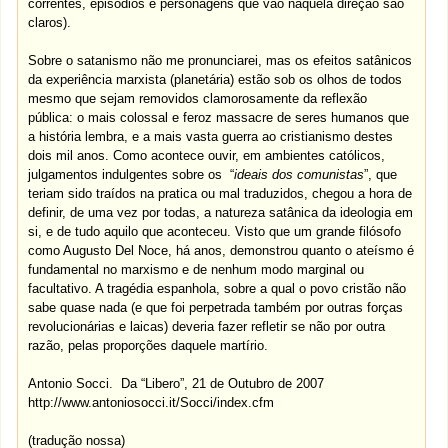
correntes, episódios e personagens que vão naquela direção são
claros).
Sobre o satanismo não me pronunciarei, mas os efeitos satânicos
da experiência marxista (planetária) estão sob os olhos de todos
mesmo que sejam removidos clamorosamente da reflexão
pública: o mais colossal e feroz massacre de seres humanos que
a história lembra, e a mais vasta guerra ao cristianismo destes
dois mil anos. Como acontece ouvir, em ambientes católicos,
julgamentos indulgentes sobre os “
ideais dos comunistas
”, que
teriam sido traídos na pratica ou mal traduzidos, chegou a hora de
definir, de uma vez por todas, a natureza satânica da ideologia em
si, e de tudo aquilo que aconteceu. Visto que um grande filósofo
como Augusto Del Noce, há anos, demonstrou quanto o ateísmo é
fundamental no marxismo e de nenhum modo marginal ou
facultativo. A tragédia espanhola, sobre a qual o povo cristão não
sabe quase nada (e que foi perpetrada também por outras forças
revolucionárias e laicas) deveria fazer refletir se não por outra
razão, pelas proporções daquele martírio.
Antonio Socci. Da “Libero”, 21 de Outubro de 2007
http://www.antoniosocci.it/Socci/index.cfm
(tradução nossa)