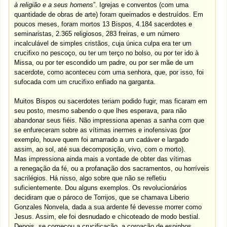
à religião e a seus homens
”. Igrejas e conventos (com uma
quantidade de obras de arte) foram queimados e destruídos. Em
poucos meses, foram mortos 13 Bispos, 4.184 sacerdotes e
seminaristas, 2.365 religiosos, 283 freiras, e um número
incalculável de simples cristãos, cuja única culpa era ter um
crucifixo no pescoço, ou ter um terço no bolso, ou por ter ido à
Missa, ou por ter escondido um padre, ou por ser mãe de um
sacerdote, como aconteceu com uma senhora, que, por isso, foi
sufocada com um crucifixo enfiado na garganta.
Muitos Bispos ou sacerdotes teriam podido fugir, mas ficaram em
seu posto, mesmo sabendo o que lhes esperava, para não
abandonar seus fiéis. Não impressiona apenas a sanha com que
se enfureceram sobre as vítimas inermes e inofensivas (por
exemplo, houve quem foi amarrado a um cadáver e largado
assim, ao sol, até sua decomposição, vivo, com o morto).
Mas impressiona ainda mais a vontade de obter das vítimas
a renegação da fé, ou a profanação dos sacramentos, ou horríveis
sacrilégios. Há nisso, algo sobre que não se refletiu
suficientemente. Dou alguns exemplos. Os revolucionários
decidiram que o pároco de Torrijos, que se chamava Liberio
Gonzales Nonvela, dada a sua ardente fé devesse morrer como
Jesus. Assim, ele foi desnudado e chicoteado de modo bestial.
Depois, se começou a crucificação, a coroação de espinhos,