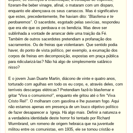
fizeram-lhe beber vinagre, afinal, o mataram com um disparo,
enquanto ele abençoava os seus carrascos. Mas é significativo
que estes, precedentemente, lhe haviam dito: “
Blasfema e te
perdoaremos
”. O sacerdote, esgotado pelas sevícias, respondeu
que era ele que os perdoava e os bendizia. Mas deve ser
sublinhada a vontade de arrancar dele uma traição da Fé.
Também de outros sacerdotes pretendiam a profanação dos
sacramentos. Ou de freiras que violentaram. Que sentido podia
haver, do ponto de vista político, per exemplo, a exumação dos
corpos de freiras em decomposição, expostas em praça pública
para ridicularizá-las? Não há algo de simplesmente satânico
nisso?
E o jovem Juan Duarte Martin, diácono de vinte e quatro anos,
torturado com agulhas em todo os eu corpo, e, através deles, com
terríveis descargas elétricas? Pretendiam fazê-lo blasfemar e
gritar “Viva o comunismo!”, enquanto ele gritou até o fim “Viva
Cristo Rei!”. O molharam com gasolina e lhe puseram fogo. Aqui
não estamos apenas em presença de um louco objetivo político
de fazer desaparecer a Igreja. Há algo mais. Definir a natureza e
a verdadeira identidade deste horror foi tentado por Richard
Wurmbrand, um romeno de origem hebraica que na juventude
militou entre os comunistas, em 1935, ele se tornou cristão e