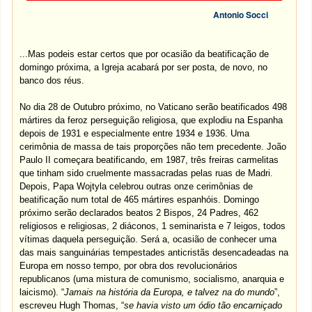
Antonio Socci
...Mas podeis estar certos que por ocasião da beatificação de
domingo próxima, a Igreja acabará por ser posta, de novo, no
banco dos réus.
No dia 28 de Outubro próximo, no Vaticano serão beatificados 498
mártires da feroz perseguição religiosa, que explodiu na Espanha
depois de 1931 e especialmente entre 1934 e 1936. Uma
cerimônia de massa de tais proporções não tem precedente. João
Paulo II começara beatificando, em 1987, três freiras carmelitas
que tinham sido cruelmente massacradas pelas ruas de Madri.
Depois, Papa Wojtyla celebrou outras onze cerimônias de
beatificação num total de 465 mártires espanhóis. Domingo
próximo serão declarados beatos 2 Bispos, 24 Padres, 462
religiosos e religiosas, 2 diáconos, 1 seminarista e 7 leigos, todos
vítimas daquela perseguição. Será a, ocasião de conhecer uma
das mais sanguinárias tempestades anticristãs desencadeadas na
Europa em nosso tempo, por obra dos revolucionários
republicanos (uma mistura de comunismo, socialismo, anarquia e
laicismo). “
Jamais na história da Europa, e talvez na do mundo
”,
escreveu Hugh Thomas, “
se havia visto um ódio tão encarniçado