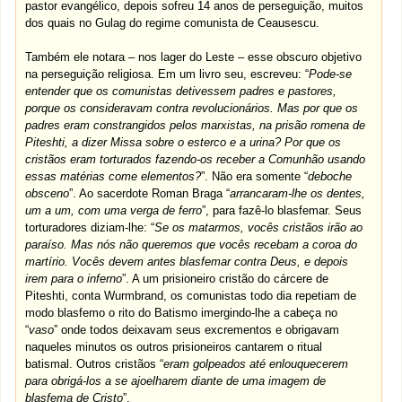
pastor evangélico, depois sofreu 14 anos de perseguição, muitos
dos quais no Gulag do regime comunista de Ceausescu.
Também ele notara – nos lager do Leste – esse obscuro objetivo
na perseguição religiosa. Em um livro seu, escreveu: “
Pode-se
entender que os comunistas detivessem padres e pastores,
porque os consideravam contra revolucionários. Mas por que os
padres eram constrangidos pelos marxistas, na prisão romena de
Piteshti, a dizer Missa sobre o esterco e a urina? Por que os
cristãos eram torturados fazendo-os receber a Comunhão usando
essas matérias come elementos?
”. Não era somente “
deboche
obsceno
”. Ao sacerdote Roman Braga “
arrancaram-lhe os dentes,
um a um, com uma verga de ferro
”, para fazê-lo blasfemar. Seus
torturadores diziam-lhe: “
Se os matarmos, vocês cristãos irão ao
paraíso. Mas nós não queremos que vocês recebam a coroa do
martírio. Vocês devem antes blasfemar contra Deus, e depois
irem para o inferno
”. A um prisioneiro cristão do cárcere de
Piteshti, conta Wurmbrand, os comunistas todo dia repetiam de
modo blasfemo o rito do Batismo imergindo-lhe a cabeça no
“
vaso
” onde todos deixavam seus excrementos e obrigavam
naqueles minutos os outros prisioneiros cantarem o ritual
batismal. Outros cristãos “
eram golpeados até enlouquecerem
para obrigá-los a se ajoelharem diante de uma imagem de
blasfema de Cristo
”.