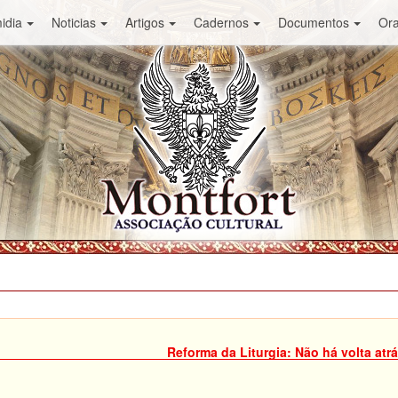
idia
Noticias
Artigos
Cadernos
Documentos
Or
Reforma da Liturgia: Não há volta atr