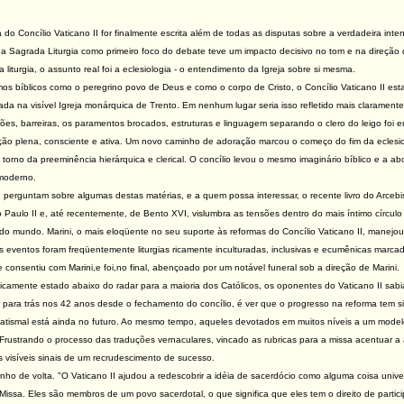
o Concílio Vaticano II for finalmente escrita além de todas as disputas sobre a verdadeira intenç
 a Sagrada Liturgia como primeiro foco do debate teve um impacto decisivo no tom e na direçã
 liturgia, o assunto real foi a eclesiologia - o entendimento da Igreja sobre si mesma.
 bíblicos como o peregrino povo de Deus e como o corpo de Cristo, o Concílio Vaticano II est
icada na visível Igreja monárquica de Trento. Em nenhum lugar seria isso refletido mais clarame
ções, barreiras, os paramentos brocados, estruturas e linguagem separando o clero do leigo foi
ão plena, consciente e ativa. Um novo caminho de adoração marcou o começo do fim da eclesiol
m torno da preeminência hierárquica e clerical. O concílio levou o mesmo imaginário bíblico e a 
 moderno.
rguntam sobre algumas destas matérias, e a quem possa interessar, o recente livro do Arcebis
o Paulo II e, até recentemente, de Bento XVI, vislumbra as tensões dentro do mais íntimo círculo
 do mundo. Marini, o mais eloqüente no seu suporte às reformas do Concílio Vaticano II, mane
es eventos foram freqüentemente liturgias ricamente inculturadas, inclusivas e ecumênicas marcad
e consentiu com Marini,e foi,no final, abençoado por um notável funeral sob a direção de Mari
isticamente estado abaixo do radar para a maioria dos Católicos, os oponentes do Vaticano II s
ar para trás nos 42 anos desde o fechamento do concílio, é ver que o progresso na reforma tem sid
atismal está ainda no futuro. Ao mesmo tempo, aqueles devotados em muitos níveis a um modelo 
. Frustrando o processo das traduções vernaculares, vincado as rubricas para a missa acentuar a 
s visíveis sinais de um recrudescimento de sucesso.
de volta. "O Vaticano II ajudou a redescobrir a idéia de sacerdócio como alguma coisa univers
Missa. Eles são membros de um povo sacerdotal, o que significa que eles tem o direito de partici