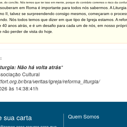
, do concílio. Nós temos que ter isso em mente, porque do contrário corremos o risco da confusão
souberam em Roma é importante para todos nós sabermos. A Liturgia é
ano II, talvez se surpreendendo consigo mesmos, começaram o processo
o. Nós todos temos que dizer em que tipo de Igreja estamos. A refor
 40 anos atrás, e é um desafio para cada um de nós, em nosso própr
e não perder de vista do hoje.
:
turgia: Não há volta atrás
"
ciação Cultural
ort.org.br/bra/veritas/igreja/reforma_liturgia/
2026 às 14:38:41h
e sua carta
Quem Somos
bilizamos esse recurso para que