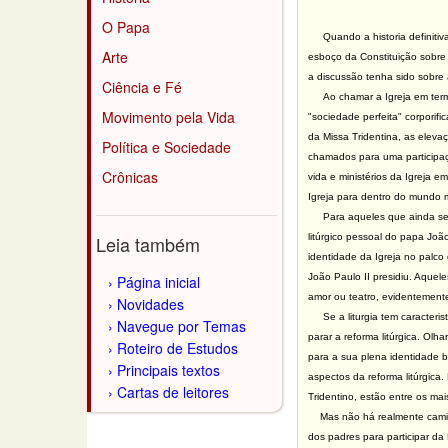
O Papa
Quando a historia definitiva d
Arte
esboço da Constituição sobre
a discussão tenha sido sobre a
Ciência e Fé
Ao chamar a Igreja em termos
Movimento pela Vida
"sociedade perfeita" corporif
da Missa Tridentina, as eleva
Política e Sociedade
chamados para uma participaç
Crônicas
vida e ministérios da Igreja e
Igreja para dentro do mundo
Para aqueles que ainda se pe
Leia também
litúrgico pessoal do papa Joã
identidade da Igreja no palco
João Paulo II presidiu. Aquel
Página inicial
amor ou teatro, evidentement
Novidades
Se a liturgia tem caracter
Navegue por Temas
parar a reforma litúrgica. Olh
Roteiro de Estudos
para a sua plena identidade b
Principais textos
aspectos da reforma litúrgica
Cartas de leitores
Tridentino, estão entre os mai
Mas não há realmente caminho 
dos padres para participar da 