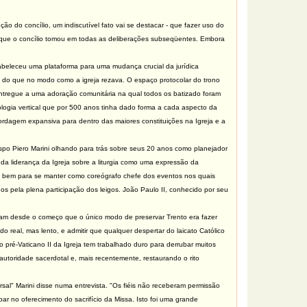
ão do concílio, um indiscutível fato vai se destacar - que fazer uso do
o que o concílio tomou em todas as deliberações subseqüentes. Embora
abeleceu uma plataforma para uma mudança crucial da jurídica
nte do que no modo como a igreja rezava.
O espaço protocolar do trono
 entregue a uma adoração comunitária na qual todos os batizado foram
ogia vertical que por 500 anos tinha dado forma a cada aspecto da
abordagem expansiva para dentro das maiores constituições na Igreja e a
po Piero Marini olhando para trás sobre seus 20 anos como planejador
 da liderança da Igreja sobre a liturgia como uma expressão da
jou bem para se manter como coreógrafo chefe dos eventos nos quais
os pela plena participação dos leigos. João Paulo II, conhecido por seu
ni.
abiam desde o começo que o único modo de preservar Trento era fazer
o real, mas lento, e admitir que qualquer despertar do laicato Católico
pré-Vaticano II da Igreja tem trabalhado duro para derrubar muitos
autoridade sacerdotal e, mais recentemente, restaurando o rito
al" Marini disse numa entrevista. "Os fiéis não receberam permissão
par no oferecimento do sacrifício da Missa. Isto foi uma grande