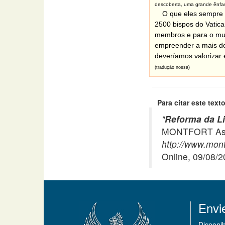
descoberta, uma grande ênfase
O que eles sempre 
2500 bispos do Vatic
membros e para o mund
empreender a mais de
deveríamos valorizar 
(tradução nossa)
Para citar este texto
"
Reforma da Li
MONTFORT Asso
http://www.montf
Online, 09/08/
Envi
Disponi