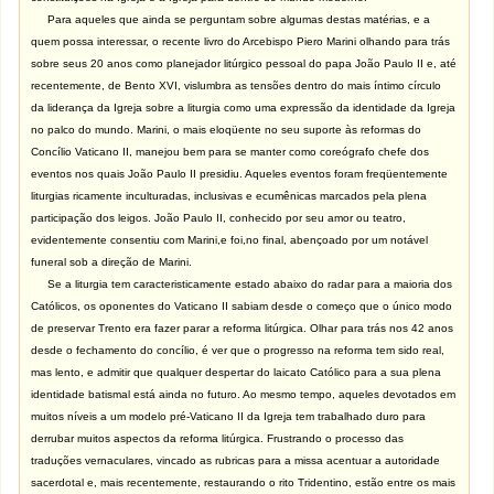
Para aqueles que ainda se perguntam sobre algumas destas matérias, e a
quem possa interessar, o recente livro do Arcebispo Piero Marini olhando para trás
sobre seus 20 anos como planejador litúrgico pessoal do papa João Paulo II e, até
recentemente, de Bento XVI, vislumbra as tensões dentro do mais íntimo círculo
da liderança da Igreja sobre a liturgia como uma expressão da identidade da Igreja
no palco do mundo. Marini, o mais eloqüente no seu suporte às reformas do
Concílio Vaticano II, manejou bem para se manter como coreógrafo chefe dos
eventos nos quais João Paulo II presidiu. Aqueles eventos foram freqüentemente
liturgias ricamente inculturadas, inclusivas e ecumênicas marcados pela plena
participação dos leigos. João Paulo II, conhecido por seu amor ou teatro,
evidentemente consentiu com Marini,e foi,no final, abençoado por um notável
funeral sob a direção de Marini.
Se a liturgia tem caracteristicamente estado abaixo do radar para a maioria dos
Católicos, os oponentes do Vaticano II sabiam desde o começo que o único modo
de preservar Trento era fazer parar a reforma litúrgica. Olhar para trás nos 42 anos
desde o fechamento do concílio, é ver que o progresso na reforma tem sido real,
mas lento, e admitir que qualquer despertar do laicato Católico para a sua plena
identidade batismal está ainda no futuro. Ao mesmo tempo, aqueles devotados em
muitos níveis a um modelo pré-Vaticano II da Igreja tem trabalhado duro para
derrubar muitos aspectos da reforma litúrgica. Frustrando o processo das
traduções vernaculares, vincado as rubricas para a missa acentuar a autoridade
sacerdotal e, mais recentemente, restaurando o rito Tridentino, estão entre os mais