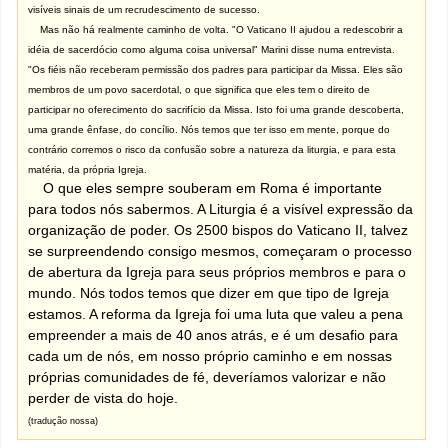
visíveis sinais de um recrudescimento de sucesso.
Mas não há realmente caminho de volta. "O Vaticano II ajudou a redescobrir a
idéia de sacerdócio como alguma coisa universal" Marini disse numa entrevista.
"Os fiéis não receberam permissão dos padres para participar da Missa. Eles são
membros de um povo sacerdotal, o que significa que eles tem o direito de
participar no oferecimento do sacrifício da Missa. Isto foi uma grande descoberta,
uma grande ênfase, do concílio. Nós temos que ter isso em mente, porque do
contrário corremos o risco da confusão sobre a natureza da liturgia, e para esta
matéria, da própria Igreja.
O que eles sempre souberam em Roma é importante
para todos nós sabermos. A Liturgia é a visível expressão da
organização de poder. Os 2500 bispos do Vaticano II, talvez
se surpreendendo consigo mesmos, começaram o processo
de abertura da Igreja para seus próprios membros e para o
mundo. Nós todos temos que dizer em que tipo de Igreja
estamos. A reforma da Igreja foi uma luta que valeu a pena
empreender a mais de 40 anos atrás, e é um desafio para
cada um de nós, em nosso próprio caminho e em nossas
próprias comunidades de fé, deveríamos valorizar e não
perder de vista do hoje.
(tradução nossa)