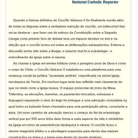
National Catholic Reporter
Quando a historia definitiva do Concílio Vaticano II for finalmente escrita além
de todas as disputas sobre a verdadeira intenção do concílio, um indiscutível fato
vai se destacar - que fazer uso do esboço da Constituição sobre a Sagrada
Liturgia como primeiro foco do debate teve um impacto decisivo no tom e na
direção que o concílio tomou em todas as deliberações subseqüentes. Embora a
discussão tenha sido sobre a liturgia, o assunto real foi a eclesiologia - o
entendimento da Igreja sobre si mesma.
Ao chamar a Igreja em termos bíblicos como o peregrino povo de Deus e como
o corpo de Cristo, o Concílio Vaticano II estabeleceu uma plataforma para uma
mudança crucial da jurídica "sociedade perfeita" corporificada na visível Igreja
monárquica de Trento. Em nenhum lugar seria isso refletido mais claramente do
que no modo como a igreja rezava.
O espaço protocolar do trono da Missa
Tridentina, as elevações, barreiras, os paramentos brocados, estruturas e
linguagem separando o clero do leigo foi entregue a uma adoração comunitária na
qual todos os batizado foram chamados para uma participação plena, consciente e
ativa. Um novo caminho de adoração marcou o começo do fim da eclesiologia
vertical que por 500 anos tinha dado forma a cada aspecto da vida e ministérios
da Igreja em torno da preeminência hierárquica e clerical. O concílio levou o
mesmo imaginário bíblico e a abordagem expansiva para dentro das maiores
constituições na Igreja e a Igreja para dentro do mundo moderno.