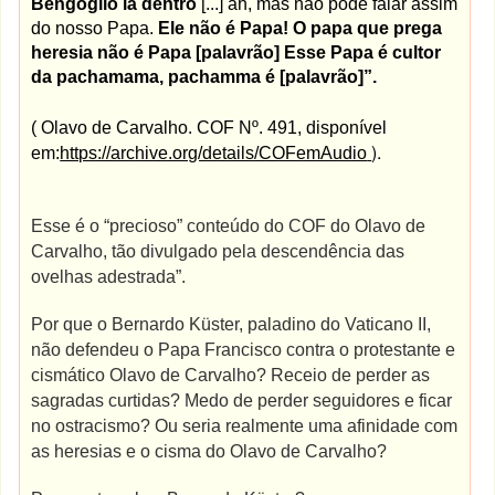
Bengoglio lá dentro
[...] ah, mas não pode falar assim
do nosso Papa.
Ele não é Papa! O papa que prega
heresia não é Papa [palavrão] Esse Papa é cultor
da pachamama, pachamma é [palavrão]”.
( Olavo de Carvalho. COF Nº. 491, disponível
).
em:
https://archive.org/details/COFemAudio
Esse é o “precioso” conteúdo do COF do Olavo de
Carvalho, tão divulgado pela descendência das
ovelhas adestrada”.
Por que o Bernardo Küster, paladino do Vaticano II,
não defendeu o Papa Francisco contra o protestante e
cismático Olavo de Carvalho? Receio de perder as
sagradas curtidas? Medo de perder seguidores e ficar
no ostracismo? Ou seria realmente uma afinidade com
as heresias e o cisma do Olavo de Carvalho?