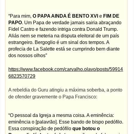
“
Para mim,
O PAPA AINDA É BENTO XVI
e
FIM DE
PAPO
. Um Papa de verdade jamais sairia abraçando
Fidel Castro e fazendo intriga contra Donald Trump.
Aliás nem se meteria na disputa eleitoral de um país
estrangeiro. Bergoglio é um sinal dos tempos. A
profecia de La Salette está se cumprindo bem diante
dos nossos olhos”
https://www.facebook.com/carvalho.olavo/posts/59914
6823570729
A rebeldia do Guru atingiu a máxima soberba, a ponto
de ofender gravemente o Papa Francisco:
“
O pessoal da Igreja a mesma coisa. A eminência:
eminência o [palavrão]. Esse bando de bispo pedófilo.
Essa conspiração de pedófilo
que botou o