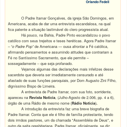
Orlando Fedeli
O Padre Itamar Gonçalves, da igreja São Domingos, em
Americana, acaba de dar uma entrevista escandalosa, na qual
fica patente a situação lastimável do clero progressista atual.
Há pouco, na Bahia, Padre Pinto escandalizou o povo
católico com seus trejeitos e teses heréticas. Agora Padre Itamar
– “
o Padre Pop”
de Americana — ousa afrontar a Fé católica,
afirmando pensamentos e assumindo atitudes que contrariam a
Fé no Santíssimo Sacramento, que ele permite –
sossegadamente -- que seja profanado.
Vejamos algumas das declarações mais infelizes desse
sacerdote que deveria ser imediatamente censurado e até
afastado de suas funções paroquiais, por Dom Augusto Zini Filho,
digníssimo Bispo de Limeira.
A entrevista de Padre Itamar, com sua foto, sorridente,
apareceu na
Revista Notícia
, (Julho-Agosto de 2.006, pp. 4 a 6),
órgão de uma Rádio de mesmo nome (
Rádio Notícia
)
.
A introdução da entrevista faz uma breve biografia de
Padre Itamar. Conta que ele é filho de família protestante, tendo
dois irmãos pastores, um da chamada "Assembléia de Deus", e
outro da seita presbiteriana. Padre Itamar, oficialmente, se diz