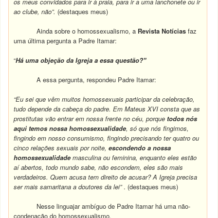
os meus convidados para ir à praia, para ir a uma lanchonete ou ir
ao clube, não”.
(destaques meus)
Ainda sobre o homossexualismo, a
Revista Notícias
faz
uma última pergunta a Padre Itamar:
“
Há uma objeção da Igreja a essa questão?"
A essa pergunta, respondeu Padre Itamar:
“Eu sei que vêm muitos homossexuais participar da celebração,
tudo depende da cabeça do padre. Em Mateus XVI consta que as
prostitutas vão entrar em nossa frente no céu, porque
todos nós
aqui temos nossa homossexualidade
, só que nós fingimos,
fingindo em nosso consumismo, fingindo precisando ter quatro ou
cinco relações sexuais por noite,
escondendo a nossa
homossexualidade
masculina ou feminina, enquanto eles estão
aí abertos, todo mundo sabe, não escondem, eles são mais
verdadeiros. Quem acusa tem direito de acusar? A Igreja precisa
ser mais samaritana a doutores da lei”
. (destaques meus)
Nesse linguajar ambíguo de Padre Itamar há uma não-
condenação do homossexualismo.