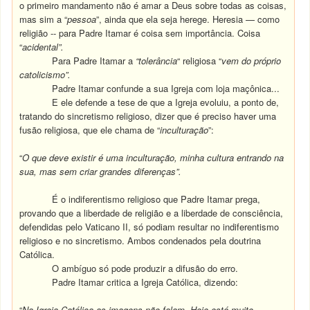
o primeiro mandamento não é amar a Deus sobre todas as coisas,
mas sim a “
pessoa
”, ainda que ela seja herege. Heresia — como
religião -- para Padre Itamar é coisa sem importância. Coisa
“
acidental”.
Para Padre Itamar a
“tolerância
“ religiosa “
vem do próprio
catolicismo”.
Padre Itamar confunde a sua Igreja com loja maçônica...
E ele defende a tese de que a Igreja evoluiu, a ponto de,
tratando do sincretismo religioso, dizer que é preciso haver uma
fusão religiosa, que ele chama de “
inculturação
”:
“
O que deve existir
é uma inculturação, minha cultura entrando na
sua, mas sem criar grandes diferenças”.
É o indiferentismo religioso que Padre Itamar prega,
provando que a liberdade de religião e a liberdade de consciência,
defendidas pelo Vaticano II, só podiam resultar no indiferentismo
religioso e no sincretismo. Ambos condenados pela doutrina
Católica.
O ambíguo só pode produzir a difusão do erro.
Padre Itamar critica a Igreja Católica, dizendo:
“
Na Igreja Católica as imagens não falam. Hoje está muito