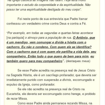
importante o estudo da corporeidade e da espiritualidade. Não
posso ter uma espiritualidade desligada do meu corpo”.
Foi neste ponto de sua entrevista que Padre Itamar
confessou um verdadeiro crime contra Deus e contra a Fé.
“
Por exemplo, em todas as segundas e quartas-feiras acontece
[na paróquia]
o almoço para a população de rua.
O Antônio, que
é um mendigo, vem comungar e divide a hóstia com o
cachorro. Eu não o condeno. Com quem ele se identifica?
Com o cachorro que é com quem ele partilha a vida dele, seu
companheiro. Então tudo o que quero de bem para mim
,
eu
também quero para meu companheiro
”.
(destaques meus)
Se esse Padre acredita na presença real de Jesus Cristo
na Sagrada Hóstia, ele é um sacrílego profanador, que deveria ser
imediatamente punido com suspensão
a divinis,
excomungado e
expulso da Igreja, como profanador.
Se ele não acredita na presença real de Cristo na
Eucaristia, ele deveria ser excomungado como herege, e proibido
de rezar Missa.
Como esse Padre ainda permanece rezando Missa, na