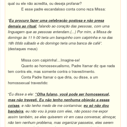
qual ou ele não acredita, ou deseja profanar?
E esse padre escandaloso conta como reza Missa:
“
Eu procuro fazer uma celebração gostosa e não presa
demais ao ritual
, falando ao coração das pessoas, com uma
linguagem que as pessoas entendam.(...) Por mim, a Missa de
domingo às 11 h 00 teria um banquinho com caipirinha e na das
18h 00do sábado e do domingo teria uma banca de café”.
(destaques meus)
Missa com caipirinha!...
Imagine-se!
Quanto ao homossexualismo, Padre Itamar diz que nada
tem contra ele, mas somente contra o travestimento.
Conta Padre Itamar o que diria, ou disse, a um
homossexual travestido:
“
Eu disse a ele:
“Olha fulano, você pode ser homossexual,
mas não travesti. Eu não tenho nenhuma objeção a essas
coisas
, e não tenho medo de me contaminar,
eu só não dou
bandeira
, eu não vou à praia com eles, não posso me expor
assim também, se eles quiserem vir em casa conversar, almoçar,
não tem nenhum problema, mas organizar passeios, eles serem