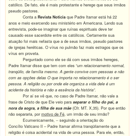
católico. De fato, ele é mais protestante e herege que seus irmãos
pseudo pastores.
Conta a
Revista Notícia
que Padre Itamar está há 22
anos e meio exercendo seu ministério em Americana. Lendo sua
entrevista, pode-se imaginar que ruínas espirituais deve ter
causado esse sacerdote entre os católicos. Certamente sua
atuação foi mais nefasta que a de seus irmãos, pseudo pastores
de igrejas heréticas. O vírus no pulmão faz mais estragos que os
vírus em proveta.
Perguntado como ele se dá com seus irmãos hereges,
Padre Itamar disse que tem com eles “
um relacionamento normal,
tranqüilo, de família mesmo. A gente convive com pessoas e não
com as opções delas O que importa no relacionamento é o ser
pessoa. A religião ou por onde ele organiza a vida dele é um
acidente da história e não a essência da história”
.
Por aí se vê que, no caso de Padre Itamar, não vale a
frase de Cristo de que Ele veio para
separar o filho do pai, a
nora da sogra, a filha de sua mãe
(Cfr. MT. X,35). Por que então
não separaria, por
motivo de Fé
, um irmão de seu irmão?
Ecumenicamente, -- seguindo a orientação do
Concílio Vaticano II – Padre Itamar afirma tranqüilamente que a
religião é coisa acidental na vida de uma pessoa. Para ele, então,