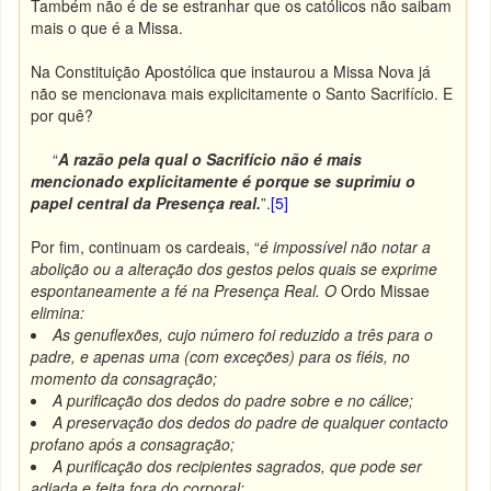
Também não é de se estranhar que os católicos não saibam
mais o que é a Missa.
Na Constituição Apostólica que instaurou a Missa Nova já
não se mencionava mais explicitamente o Santo Sacrifício. E
por quê?
“
A razão pela qual o Sacrifício não é mais
mencionado explicitamente é porque se suprimiu o
papel central da Presença real.
”.
[5]
Por fim, continuam os cardeais, “
é impossível não notar a
abolição ou a alteração dos gestos pelos quais se exprime
espontaneamente a fé na Presença Real. O
Ordo Missae
elimina:
As genuflexões, cujo número foi reduzido a três para o
padre, e apenas uma (com exceções) para os fiéis, no
momento da consagração;
A purificação dos dedos do padre sobre e no cálice;
A preservação dos dedos do padre de qualquer contacto
profano após a consagração;
A purificação dos recipientes sagrados, que pode ser
adiada e feita fora do corporal;