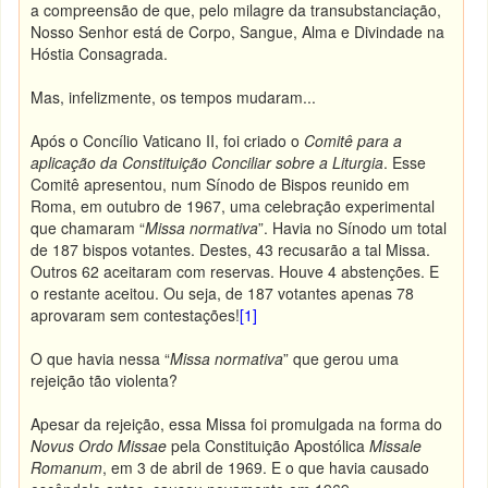
a compreensão de que, pelo milagre da transubstanciação,
Nosso Senhor está de Corpo, Sangue, Alma e Divindade na
Hóstia Consagrada.
Mas, infelizmente, os tempos mudaram...
Após o Concílio Vaticano II, foi criado o
Comitê para a
aplicação da Constituição Conciliar sobre a Liturgia
. Esse
Comitê apresentou, num Sínodo de Bispos reunido em
Roma, em outubro de 1967, uma celebração experimental
que chamaram “
Missa normativa
”. Havia no Sínodo um total
de 187 bispos votantes. Destes, 43 recusarão a tal Missa.
Outros 62 aceitaram com reservas. Houve 4 abstenções. E
o restante aceitou. Ou seja, de 187 votantes apenas 78
aprovaram sem contestações!
[1]
O que havia nessa “
Missa normativa
” que gerou uma
rejeição tão violenta?
Apesar da rejeição, essa Missa foi promulgada na forma do
Novus Ordo Missae
pela Constituição Apostólica
Missale
Romanum
, em 3 de abril de 1969. E o que havia causado