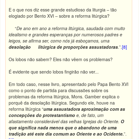
E o que nos diz esse grande estudioso da liturgia – tão
elogiado por Bento XVI – sobre a reforma litúrgica?
“
De ano em ano a reforma litúrgica, saudada com muito
idealismo e grandes esperanças por numerosos padres e
leigos, se afirma ser, como nós já esboçamos, uma
desolação litúrgica
de proporções assustadoras
.
”.
[8]
Os lobos não sabem? Eles não vêem os problemas?
É evidente que sendo lobos fingirão não ver...
Em todo caso, nesse livro, apresentado pelo Papa Bento XVI
como o ponto de partida para discussões sobre os
problemas da reforma litúrgica, Mons. Gamber explica o
porquê da desolação litúrgica. Segundo ele, houve na
reforma litúrgica “
uma assustadora aproximação com as
concepções do protestantismo
e, de fato, um
afastamento considerável das velhas Igrejas do Oriente.
O
que significa nada menos que o abandono de uma
tradição até este dia comum ao Oriente e ao Ocidente.
”.