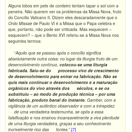
Alguns lobos em pele de cordeiro tentam tapar o sol com a
peneira. Não querem ver os problemas da Missa Nova, fruto
do Concílio Vaticano II. Dizem eles descaradamente que o
Ordo Missae
de Paulo VI é a Missa que o Papa celebra e
que, portanto, não pode ser criticada. Mas esquecem –
esquecem? – que o Bento XVI referiu-se a Missa Nova nos
seguintes termos:
“
Aquilo que se passou após o concílio significa
absolutamente outra coisa: no lugar da liturgia fruto de um
desenvolvimento contínuo,
colocou-se uma liturgia
fabricada. Saiu-se do processo vivo de crescimento
de desenvolvimento para entrar na fabricação. Não se
quis mais continuar o desenvolvimento e a maturação
orgânicos do vivo através dos séculos, e se os
substituiu – ao modo de produção técnica – por uma
fabricação, produto banal do instante.
Gamber, com a
vigilância de um autêntico observador e com a intrepidez
de uma verdadeira testemunha, se opôs a essa
falsificação e nos ensinou incansavelmente a viva plenitude
de uma liturgia verdadeira, graças a seu conhecimento
incrivelmente rico das fontes.
”.
[7]