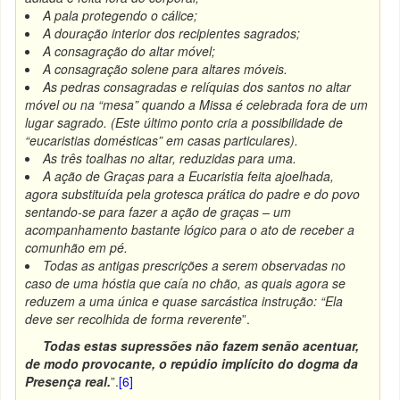
A pala protegendo o cálice;
A douração interior dos recipientes sagrados;
A consagração do altar móvel;
A consagração solene para altares móveis.
As pedras consagradas e relíquias dos santos no altar
móvel ou na “mesa” quando a Missa é celebrada fora de um
lugar sagrado. (Este último ponto cria a possibilidade de
“eucaristias domésticas” em casas particulares).
As três toalhas no altar, reduzidas para uma.
A ação de Graças para a Eucaristia feita ajoelhada,
agora substituída pela grotesca prática do padre e do povo
sentando-se para fazer a ação de graças – um
acompanhamento bastante lógico para o ato de receber a
comunhão em pé.
Todas as antigas prescrições a serem observadas no
caso de uma hóstia que caía no chão, as quais agora se
reduzem a uma única e quase sarcástica instrução: “Ela
deve ser recolhida de forma reverente
”.
Todas estas supressões não fazem senão acentuar,
de modo provocante, o repúdio implícito do dogma da
Presença real.
”.
[6]