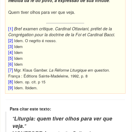
medida da fé do povo, a expressão de sua virtude
.
”
Quem tiver olhos para ver que veja.
[1]
Bref examen critique
.
Cardinal
Ottaviani, préfet de la
Congrégation pour la doctrine de la Foi et Cardinal
Bacci.
[2]
Idem. O negrito é nosso.
[3]
Idem
[4]
Idem
[5]
Idem
[6]
Idem
[7]
Mgr. Klaus Gamber.
La Réforme Liturgique em question
.
França : Éditions Sainte-Madeleine, 1992, p. 8
[8]
Idem. op. cit. p 15
[9]
Idem. Ibidem.
Para citar este texto:
"
Liturgia: quem tiver olhos para ver que
veja.
"