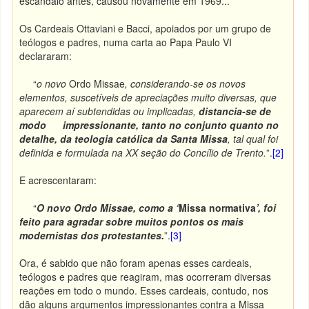
escândalo antes, causou novamente em 1969...
Os Cardeais Ottaviani e Bacci, apoiados por um grupo de
teólogos e padres, numa carta ao Papa Paulo VI
declararam:
“
o novo
Ordo Missae
, considerando-se os novos
elementos, suscetíveis de apreciações muito diversas, que
aparecem aí subtendidas ou implicadas,
distancia-se de
modo impressionante, tanto no conjunto quanto no
detalhe, da teologia católica da Santa Missa
, tal qual foi
definida e formulada na XX seção do Concílio de Trento.
”.
[2]
E acrescentaram:
“
O novo Ordo Missae, como a ‘
Missa normativa
’, foi
feito para agradar sobre muitos pontos os mais
modernistas dos protestantes.
”.
[3]
Ora, é sabido que não foram apenas esses cardeais,
teólogos e padres que reagiram, mas ocorreram diversas
reações em todo o mundo. Esses cardeais, contudo, nos
dão alguns argumentos impressionantes contra a Missa