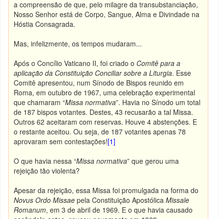
a compreensão de que, pelo milagre da transubstanciação,
Nosso Senhor está de Corpo, Sangue, Alma e Divindade na
Hóstia Consagrada.
Mas, infelizmente, os tempos mudaram...
Após o Concílio Vaticano II, foi criado o
Comitê para a
aplicação da Constituição Conciliar sobre a Liturgia
. Esse
Comitê apresentou, num Sínodo de Bispos reunido em
Roma, em outubro de 1967, uma celebração experimental
que chamaram “
Missa normativa
”. Havia no Sínodo um total
de 187 bispos votantes. Destes, 43 recusarão a tal Missa.
Outros 62 aceitaram com reservas. Houve 4 abstenções. E
o restante aceitou. Ou seja, de 187 votantes apenas 78
aprovaram sem contestações!
[1]
O que havia nessa “
Missa normativa
” que gerou uma
rejeição tão violenta?
Apesar da rejeição, essa Missa foi promulgada na forma do
Novus Ordo Missae
pela Constituição Apostólica
Missale
Romanum
, em 3 de abril de 1969. E o que havia causado