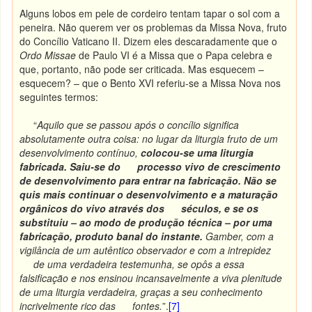
Alguns lobos em pele de cordeiro tentam tapar o sol com a
peneira. Não querem ver os problemas da Missa Nova, fruto
do Concílio Vaticano II. Dizem eles descaradamente que o
Ordo Missae
de Paulo VI é a Missa que o Papa celebra e
que, portanto, não pode ser criticada. Mas esquecem –
esquecem? – que o Bento XVI referiu-se a Missa Nova nos
seguintes termos:
“
Aquilo que se passou após o concílio significa
absolutamente outra coisa: no lugar da liturgia fruto de um
desenvolvimento contínuo,
colocou-se uma liturgia
fabricada. Saiu-se do processo vivo de crescimento
de desenvolvimento para entrar na fabricação. Não se
quis mais continuar o desenvolvimento e a maturação
orgânicos do vivo através dos séculos, e se os
substituiu – ao modo de produção técnica – por uma
fabricação, produto banal do instante.
Gamber, com a
vigilância de um autêntico observador e com a intrepidez
de uma verdadeira testemunha, se opôs a essa
falsificação e nos ensinou incansavelmente a viva plenitude
de uma liturgia verdadeira, graças a seu conhecimento
incrivelmente rico das fontes.
”.
[7]