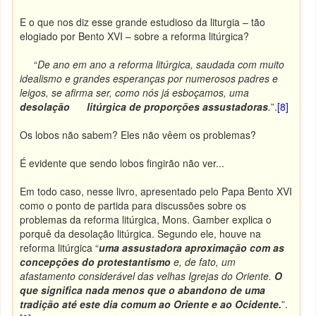
E o que nos diz esse grande estudioso da liturgia – tão
elogiado por Bento XVI – sobre a reforma litúrgica?
“
De ano em ano a reforma litúrgica, saudada com muito
idealismo e grandes esperanças por numerosos padres e
leigos, se afirma ser, como nós já esboçamos, uma
desolação litúrgica
de proporções assustadoras
.
”.
[8]
Os lobos não sabem? Eles não vêem os problemas?
É evidente que sendo lobos fingirão não ver...
Em todo caso, nesse livro, apresentado pelo Papa Bento XVI
como o ponto de partida para discussões sobre os
problemas da reforma litúrgica, Mons. Gamber explica o
porquê da desolação litúrgica. Segundo ele, houve na
reforma litúrgica “
uma assustadora aproximação com as
concepções do protestantismo
e, de fato, um
afastamento considerável das velhas Igrejas do Oriente.
O
que significa nada menos que o abandono de uma
tradição até este dia comum ao Oriente e ao Ocidente.
”.