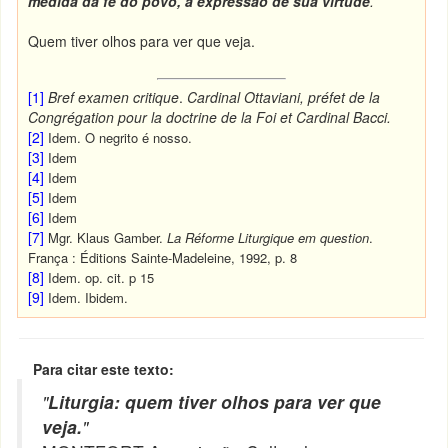
medida da fé do povo, a expressão de sua virtude
.
”
Quem tiver olhos para ver que veja.
[1]
Bref examen critique
.
Cardinal
Ottaviani, préfet de la
Congrégation pour la doctrine de la Foi et Cardinal
Bacci.
[2]
Idem. O negrito é nosso.
[3]
Idem
[4]
Idem
[5]
Idem
[6]
Idem
[7]
Mgr. Klaus Gamber.
La Réforme Liturgique em question
.
França : Éditions Sainte-Madeleine, 1992, p. 8
[8]
Idem. op. cit. p 15
[9]
Idem. Ibidem.
Para citar este texto:
"
Liturgia: quem tiver olhos para ver que
veja.
"