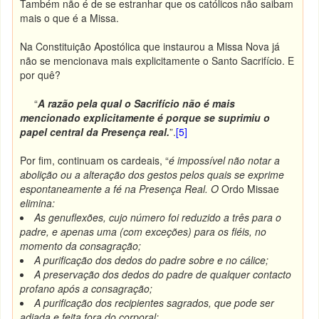
Também não é de se estranhar que os católicos não saibam
mais o que é a Missa.
Na Constituição Apostólica que instaurou a Missa Nova já
não se mencionava mais explicitamente o Santo Sacrifício. E
por quê?
“
A razão pela qual o Sacrifício não é mais
mencionado explicitamente é porque se suprimiu o
papel central da Presença real.
”.
[5]
Por fim, continuam os cardeais, “
é impossível não notar a
abolição ou a alteração dos gestos pelos quais se exprime
espontaneamente a fé na Presença Real. O
Ordo Missae
elimina:
As genuflexões, cujo número foi reduzido a três para o
padre, e apenas uma (com exceções) para os fiéis, no
momento da consagração;
A purificação dos dedos do padre sobre e no cálice;
A preservação dos dedos do padre de qualquer contacto
profano após a consagração;
A purificação dos recipientes sagrados, que pode ser
adiada e feita fora do corporal;