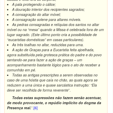
A pala protegendo o cálice;
A douração interior dos recipientes sagrados;
A consagração do altar móvel;
A consagração solene para altares móveis.
As pedras consagradas e relíquias dos santos no altar
móvel ou na “mesa” quando a Missa é celebrada fora de um
lugar sagrado. (Este último ponto cria a possibilidade de
“eucaristias domésticas” em casas particulares).
As três toalhas no altar, reduzidas para uma.
A ação de Graças para a Eucaristia feita ajoelhada,
agora substituída pela grotesca prática do padre e do povo
sentando-se para fazer a ação de graças – um
acompanhamento bastante lógico para o ato de receber a
comunhão em pé.
Todas as antigas prescrições a serem observadas no
caso de uma hóstia que caía no chão, as quais agora se
reduzem a uma única e quase sarcástica instrução: “Ela
deve ser recolhida de forma reverente
”.
Todas estas supressões não fazem senão acentuar,
de modo provocante, o repúdio implícito do dogma da
Presença real.
”.
[6]