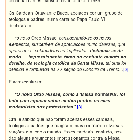
escândalo antes, causou novamente em 1969...
Os Cardeais Ottaviani e Bacci, apoiados por um grupo de
teólogos e padres, numa carta ao Papa Paulo VI
declararam:
“
o novo
Ordo Missae
, considerando-se os novos
elementos, suscetíveis de apreciações muito diversas, que
aparecem aí subtendidas ou implicadas,
distancia-se de
modo impressionante, tanto no conjunto quanto no
detalhe, da teologia católica da Santa Missa
, tal qual foi
definida e formulada na XX seção do Concílio de Trento.
”.
[2]
E acrescentaram:
“
O novo Ordo Missae, como a ‘
Missa normativa
’, foi
feito para agradar sobre muitos pontos os mais
modernistas dos protestantes.
”.
[3]
Ora, é sabido que não foram apenas esses cardeais,
teólogos e padres que reagiram, mas ocorreram diversas
reações em todo o mundo. Esses cardeais, contudo, nos
dão alguns argumentos impressionantes contra a Missa