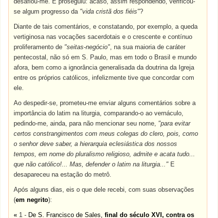
desafiou-me. E proseguiu: acaso, assim respondendo, verificou-
se algum progresso da
"vida cristã dos fiéis"
?
Diante de tais comentários, e constatando, por exemplo, a queda
vertiginosa nas vocações sacerdotais e o crescente e contínuo
proliferamento de
"seitas-negócio"
, na sua maioria de caráter
pentecostal, não só em S. Paulo, mas em todo o Brasil e mundo
afora, bem como a ignorância generalisada da doutrina da Igreja
entre os próprios católicos, infelizmente tive que concordar com
ele.
Ao despedir-se, prometeu-me enviar alguns comentários sobre a
importância do latim na liturgia, comparando-o ao vernáculo,
pedindo-me, ainda, para não mencionar seu nome,
"para evitar
certos constrangimentos com meus colegas do clero, pois, como
o senhor deve saber, a hierarquia eclesiástica dos nossos
tempos, em nome do pluralismo religioso, admite e acata tudo...
que não católico!... Mas, defender o latim na liturgia..."
E
desapareceu na estação do metrô.
Após alguns dias, eis o que dele recebi, com suas observações
(
em negrito
):
«
1 -
De
S. Francisco de Sales
,
final do século XVI, contra os