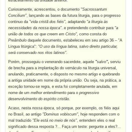
esfacelamento da unidade anterior.
Curiosamente, acrescentou, o documento
"Sacrossantum
Concilium"
, lançando as bases da futura liturgia, para o progresso
continuo da
"vida cristã dos fiéis",
adaptando
"a liturgia às
necessidades da nossa época"..
e
pretendendo contribuir para
"a
união de todos os que creem em Cristo",
como consta do
Preâmbulo
daquele documento, estabeleceu em seu artigo 36
–
"A
Língua litúrgica":
"O uso da língua latina, salvo direito particular,
será conservado nos ritos latinos".
Porém, prosseguiu o venerando sacerdote, aquele
"
salvo
"
,
serviu
de brecha para a implantação do vernáculo na liturgia universal,
anulando, praticamente, o disposto no mesmo artigo e quebrando
a antiga unidade em nome da própria
união
. Ou seja, na prática, a
exceção tornou-se regra, e esta foi completamente anulada, em
nome de um
melhor entendimento
para o
progressivo
desenvolvimento do espírito cristão.
Acaso, nesta
nossa época,
só porque, por exemplo, os fiéis aqui
no Brasil, ao antigo
"Dominus vobiscum",
hoje respondem com o
mal traduzido
"Ele está no meio de nós"
, entendem eles o real
significado dessa resposta ?... Faça um teste: pergunte a eles?...