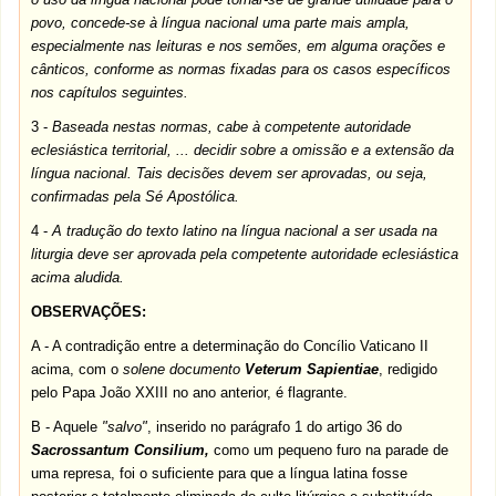
povo, concede-se à língua nacional uma parte mais ampla,
especialmente nas leituras e nos semões, em alguma orações e
cânticos, conforme as normas fixadas para os casos específicos
nos capítulos seguintes.
3 -
Baseada nestas normas, cabe à competente autoridade
eclesiástica territorial, ... decidir sobre a omissão e a extensão da
língua nacional. Tais decisões devem ser aprovadas, ou seja,
confirmadas pela Sé Apostólica.
4 -
A tradução do texto latino na língua nacional a ser usada na
liturgia deve ser aprovada pela competente autoridade eclesiástica
acima aludida.
OBSERVAÇÕES:
A - A contradição entre a determinação do Concílio Vaticano II
acima, com o
solene documento
Veterum Sapientiae
, redigido
pelo Papa João XXIII no ano anterior, é flagrante.
B - Aquele
"salvo"
, inserido no parágrafo 1 do artigo 36 do
Sacrossantum Consilium,
como
um pequeno furo
na parade de
uma represa, foi o suficiente para que a língua latina fosse