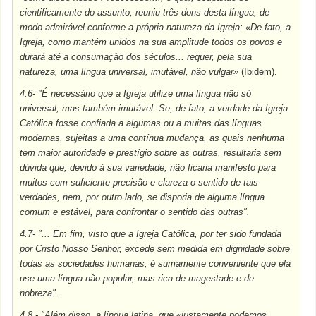
cientificamente do assunto, reuniu três dons desta língua, de
modo admirável conforme a própria natureza da Igreja: «De fato, a
Igreja, como mantém unidos na sua amplitude todos os povos e
durará até a consumação dos séculos... requer, pela sua
natureza, uma língua universal, imutável, não vulgar»
(Ibidem).
4.6- "É necessário que a Igreja utilize uma língua não só
universal, mas também imutável. Se, de fato, a verdade da Igreja
Católica fosse confiada a algumas ou a muitas das línguas
modernas, sujeitas a uma contínua mudança, as quais nenhuma
tem maior autoridade e prestígio sobre as outras, resultaria sem
dúvida que, devido à sua variedade, não ficaria manifesto para
muitos com suficiente precisão e clareza o sentido de tais
verdades, nem, por outro lado, se disporia de alguma língua
comum e estável, para confrontar o sentido das outras".
4.7- "... Em fim, visto que a Igreja Católica, por ter sido fundada
por Cristo Nosso Senhor, excede sem medida em dignidade sobre
todas as sociedades humanas, é sumamente conveniente que ela
use uma língua não popular, mas rica de magestade e de
nobreza".
4.8 - "Além disso, a língua latina, que «justamente podemos