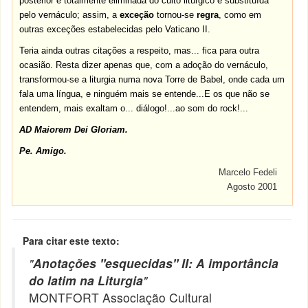
posterior e totalmente eliminada do culto litúrgico e substituída
pelo vernáculo; assim, a
exceção
tornou-se
regra
, como em
outras exceções estabelecidas pelo Vaticano II.
Teria ainda outras citações a respeito, mas... fica para outra
ocasião. Resta dizer apenas que, com a adoção do vernáculo,
transformou-se a liturgia numa nova Torre de Babel, onde cada um
fala uma língua, e ninguém mais se entende...E os que não se
entendem, mais exaltam o... diálogo!...ao som do rock!...
AD Maiorem Dei Gloriam.
Pe. Amigo.
Marcelo Fedeli
Agosto 2001
Para citar este texto:
"
Anotações "esquecidas" II: A importância
do latim na Liturgia
"
MONTFORT Associação Cultural