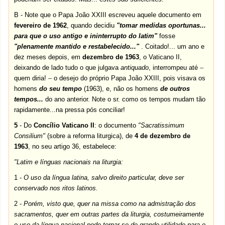
B - Note que o Papa João XXIII escreveu aquele documento em
fevereiro de 1962
, quando decidiu
"tomar medidas oportunas...
para que o uso antigo e ininterrupto do latim"
fosse
"plenamente mantido e restabelecido..."
. Coitado!... um ano e
dez meses depois, em
dezembro de 1963
, o Vaticano II,
deixando de lado tudo o que julgava
antiquado
, interrompeu até
–
quem diria!
–
o desejo do próprio Papa João XXIII, pois visava os
homens
do seu tempo
(1963), e, não os homens
de outros
tempos...
do ano anterior. Note o sr. como os tempos mudam tão
rapidamente...na pressa pós conciliar!
5
- Do
Concílio Vaticano II
: o documento
"Sacratissimum
Consilium"
(sobre a reforma liturgica), de
4 de dezembro de
1963
, no seu artigo 36, estabelece:
"Latim e línguas nacionais na liturgia:
1 -
O uso da língua latina, salvo direito particular, deve ser
conservado nos ritos latinos.
2 -
Porém, visto que, quer na missa como na admistração dos
sacramentos, quer em outras partes da liturgia, costumeiramente
o uso da língua nacional pode tornar-se de grande utilidade para o