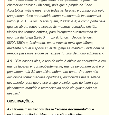
chamar de católica»
(ibidem),
pois que é própria da Sede
Apostólica, mãe e mestra de todas as Igrejas, e consagrada pelo
uso perene, deve ser mantida como « tesouro de incomparável
valor»
(Pio XII, Alloc. Magis quam, 23/11/1951)
e como porta pela
qual se abre a todos o acesso às mesmas verdades cristãs,
vindas dos tempos antigos, para interpretar o testemunho da
doutrina da Igreja
(Leão XIII, Epist. Encicl. Depuis le jour,
e, finalmente, como vínculo mais que idôneo,
08/09/1899)
mediante o qual a época atual da Igreja se mantem unida com os
tempos passados e com os tempos futuros de modo admirável».
4.9 - "Em nossos dias, o uso do latim é objeto de controvérsia em
muitos lugares e, conseqüentemente, muitos perguntam qual é o
pensamento da Sé apostólica sobre este ponto. Por isso nós
decidimos tomar medidas oportunas, enunciadas neste solene
documento, para que o uso antigo e ininterrupto do latim seja
plenamente mantido e restabelecido onde ele quase caiu em
desuso."
OBSERVAÇÕES:
A - Haveria mais trechos desse
"solene documento"
que
poderiam ser citados. Mas... estes são suficientes.