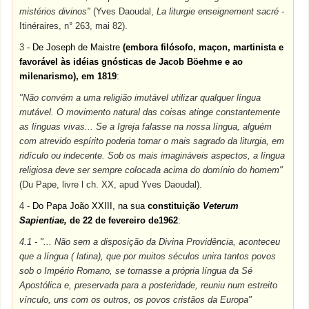
mistérios divinos"
(Yves Daoudal,
La liturgie enseignement sacré
-
Itinéraires, n° 263, mai 82).
3
- De Joseph de Maistre
(embora filósofo, maçon, martinista e
favorável às idéias gnósticas de Jacob Böehme e ao
milenarismo), em 1819
:
"Não convém a uma religião imutável utilizar qualquer língua
mutável. O movimento natural das coisas atinge constantemente
as línguas vivas... Se a Igreja falasse na nossa língua, alguém
com atrevido espírito poderia tornar o mais sagrado da liturgia, em
ridículo ou indecente. Sob os mais imagináveis aspectos, a língua
religiosa deve ser sempre colocada acima do domínio do homem"
(Du Pape, livre l ch. XX, apud Yves Daoudal).
4 -
Do Papa João XXIII, na sua
constituição
Veterum
Sapientiae,
de 22 de fevereiro de1962
:
4.1 - "... Não sem a disposição da Divina Providência, aconteceu
que a língua ( latina), que por muitos séculos unira tantos povos
sob o Império Romano, se tornasse a própria língua da Sé
Apostólica e, preservada para a posteridade, reuniu num estreito
vínculo, uns com os outros, os povos cristãos da Europa"