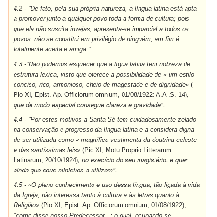
4.2 - "De fato, pela sua própria natureza, a língua latina está apta
a promover junto a qualquer povo toda a forma de cultura; pois
que ela não suscita invejas, apresenta-se imparcial a todos os
povos, não se constitui em privilégio de ninguém, em fim é
totalmente aceita e amiga."
4.3 -"Não podemos esquecer que a lígua latina tem nobreza de
estrutura lexica, visto que oferece a possibilidade de « um estilo
conciso, rico, armonioso, cheio de magestade e de dignidade»
(
,
Pio XI, Epist. Ap. Officiorum omnium, 01/08/1922: A.A .S. 14)
que de modo especial consegue clareza e gravidade".
4.4 - "Por estes motivos a Santa Sé tem cuidadosamente zelado
na conservação e progresso da língua latina e a considera digna
de ser utilizada como « magnífica vestimenta da doutrina celeste
e das santíssimas leis»
(Pio XI, Motu Proprio Litterarum
, no execício do seu magistério, e quer
Latinarum, 20/10/1924)
ainda que seus ministros a utilizem".
4.5 - «O pleno conhecimento e uso dessa língua, tão ligada à vida
da Igreja, não interessa tanto à cultura e às letras quanto à
Religião»
(Pio XI, Epist. Ap. Officiorum omnium, 01/08/1922),
"como disse nosso Predecessor...; o qual, ocupando-se