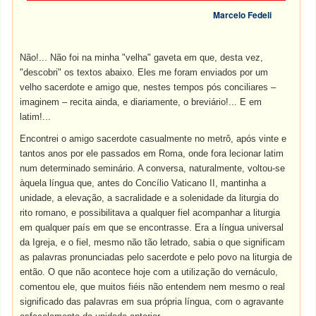
Marcelo Fedeli
Não!... Não foi na minha "velha" gaveta em que, desta vez,
"descobri" os textos abaixo. Eles me foram enviados por um
velho sacerdote e amigo que, nestes tempos pós conciliares
–
imaginem
–
recita ainda, e diariamente, o breviário!... E em
latim!...
Encontrei o amigo sacerdote casualmente no metrô, após vinte e
tantos anos por ele passados em Roma, onde fora lecionar latim
num determinado seminário. A conversa, naturalmente, voltou-se
àquela língua que, antes do Concílio Vaticano II, mantinha a
unidade, a elevação, a sacralidade e a solenidade da liturgia do
rito romano, e possibilitava a qualquer fiel acompanhar a liturgia
em qualquer país em que se encontrasse. Era a língua universal
da Igreja, e o fiel, mesmo não tão letrado, sabia o que significam
as palavras pronunciadas pelo sacerdote e pelo povo na liturgia de
então. O que não acontece hoje com a utilização do vernáculo,
comentou ele, que muitos fiéis não entendem nem mesmo o real
significado das palavras em sua própria língua, com o agravante