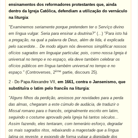
ensinamentos dos reformadores protestantes que, ainda
dentro da Igreja Católica, defendiam a utilização do vernáculo
na liturgia
:
"Examinemos seriamente porque pretendem ter o Servíço divino
em língua vulgar. Seria para ensinar a doutrina?"
(...)
"Para isto há
a pregação, na qual a palavra de Deus, além de lida, é explicada
pelo sacerdote... De modo algum nós devemos simplificar nossos
ofícios sagrados em linguajar particular, pois, como nossa Igreja é
universal no tempo e no espaço, ela deve também celebrar os
ofícios públicos em língua também universal no tempo e no
ème
espaço."
(Controverses, 2
partie, discours 25).
2 -
Do
Papa Alexandre VII,
em 1661, contra o Jansenismo, que
substituíra o latim pelo francês na liturgia
:
"Alguns filhos da perdição, ansiosos por novidades para a perda
das almas, chegaram a este cúmulo de audácia, de traduzir o
Missal romano para o francês, originalmente escrito em latim,
seguindo o costume aprovado pela Igreja há tantos séculos...
Assim fazendo, eles tentaram, com temerário esforço, degradar
os mais sagrados ritos, rebaixando a magestade que a língua
latina os reveste, e expondo de forma vulgar a dignidade dos