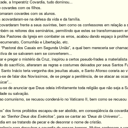
de, a Imperatriz Covardia, tudo dominou...
 covardes com os filhos.
tornaram covardes com os alunos.
s acovardaram-se na defesa da vida e da família.
covardaram frente a seus ouvintes, bem como os confessores em relação a s
bém os reitores dos seminários, permitindo que estes se transformassem e
 dos Pastores da Igreja em combater os erros, acabou dando espaço à proli
ecumenato, Comunhão e Libertação, etc.
 “Pastoral dos Casais em Segunda União”, a qual bem mereceria ser chama
ctiva de se salvarem sem se converterem...
r e pregar o mistério da Cruz, inspirou a certos pseudo-frades a materialista
 do sacrifício, alteraram as regras e costumes deixados por seus Santos Fu
Santo Inácio teria vergonha dos jesuítas atuais, e Santo Afonso coraria ao v
u-se de falar dos Novíssimos, de se pregar a penitência, de se atacar as o
car”...
u-se de anunciar que Deus odeia infinitamente toda religião que não seja a San
dade ou salvação.
e ao comunismo, se recusou condená-lo no Vaticano II, bem como se recuso
” dos livros proibidos escapou de ser abolido, em conseqüência da covardia
r ao
“Senhor Deus dos Exércitos”
, para se cantar ao
“Deus do Universo”
...
ia em se tratando de pecar e de desonrar o nome de cristão.
norância para desculpar a covardia de nossos tempos. Muitos conhecem a ve