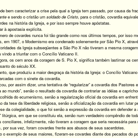
e bem caracterizar a crise pela qual a Igreja tem passado, por causa da fra
ante
e sendo o cristão um
soldado de Cristo
, para o cristão, covardia equiv
es na história da Igreja, e por isso sempre houve apóstatas.
r à apostasia explícita.
ero de covardes nunca foi tão grande como nos últimos tempos, por isso 
, em 1907, o Modernismo era condenado solenemente por São Pio X, atravé
oridades da Igreja subseqüentes a São Pio X não tiveram a mesma coragem
vindo a triunfar com o Concílio Vaticano II.
gora, os cem anos da coragem de S. Pio X, significa também lastimar os cem
santo do século XX.
tanto, que produziu a maior desgraça da história da Igreja: o Concílio Vatica
rcadas com o sinete da covardia.
icou, por assim dizer, uma tentativa de “regularizar” a covardia dos Pastores e
ra ao mundo”, senão o resultado da covardia de contrariar as idéias e caprich
acolhida do ecumenismo, senão a regularização oficial da covardia em enfren
o da tese da liberdade religiosa, senão a oficialização da covardia em lutar pe
se da colegialidade, o que foi senão a expressão da covardia em defender 
” litúrgica, em que se constituiu ela, senão num verdadeiro compêndio de tod
onciliares, infelizmente, não tiveram a coragem que seria necessária para 
, por sua vez, foram covardes frente aos abusos de seus sacerdotes.
o o exemplo de seus maiores, fizeram-se covardes diante dos pecados do p