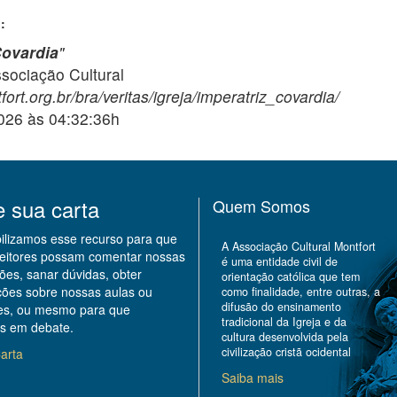
:
Covardia
"
ciação Cultural
ort.org.br/bra/veritas/igreja/imperatriz_covardia/
2026 às 04:32:36h
e sua carta
Quem Somos
bilizamos esse recurso para que
A Associação Cultural Montfort
leitores possam comentar nossas
é uma entidade civil de
ões, sanar dúvidas, obter
orientação católica que tem
ções sobre nossas aulas ou
como finalidade, entre outras, a
difusão do ensinamento
des, ou mesmo para que
tradicional da Igreja e da
s em debate.
cultura desenvolvida pela
civilização cristã ocidental
arta
Saiba mais