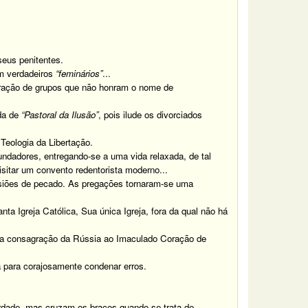
eus penitentes.
m verdadeiros
“feminários”
...
feração de grupos que não honram o nome de
da de
“Pastoral da Ilusão”
, pois ilude os divorciados
 Teologia da Libertação.
ndadores, entregando-se a uma vida relaxada, de tal
isitar um convento redentorista moderno...
casiões de pecado. As pregações tornaram-se uma
ta Igreja Católica, Sua única Igreja, fora da qual não há
u a consagração da Rússia ao Imaculado Coração de
 para corajosamente condenar erros.
rdade, mas cruzam os braços quando se trata de