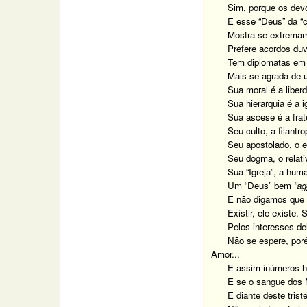
Sim, porque os dev
E esse “Deus” da “c
Mostra-se extremam
Prefere acordos du
Tem diplomatas em 
Mais se agrada de u
Sua moral é a liber
Sua hierarquia é a i
Sua ascese é a frat
Seu culto, a filantro
Seu apostolado, o
Seu dogma, o relati
Sua “Igreja”, a hum
Um “Deus” bem
“ag
E não digamos que 
Existir, ele existe.
Pelos interesses de
Não se espere, poré
Amor...
E assim inúmeros ho
E se o sangue dos 
E diante deste tris