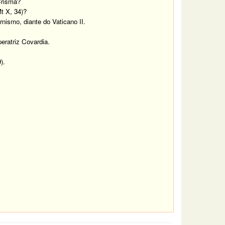
Crisma?
t X, 34)?
ismo, diante do Vaticano II.
eratriz Covardia.
).