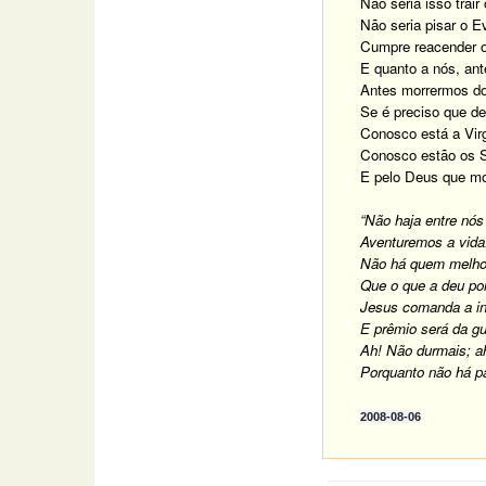
Não seria isso trai
Não seria pisar o E
Cumpre reacender o
E quanto a nós, ant
Antes morrermos do 
Se é preciso que d
Conosco está a Vi
Conosco estão os S
E pelo Deus que mo
“Não haja entre nós
Aventuremos a vida
Não há quem melho
Que o que a deu por
Jesus comanda a in
E prêmio será da gu
Ah! Não durmais; a
Porquanto não há pa
2008-08-06