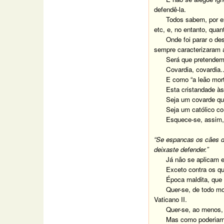
defendê-la.
Todos sabem, por e
etc, e, no entanto, qua
Onde foi parar o de
sempre caracterizaram 
Será que pretendem
Covardia, covardia..
E como “a leão mort
Esta cristandade às
Seja um covarde que
Seja um católico co
Esquece-se, assim,
“Se espancas os cães da
deixaste defender.”
Já não se aplicam 
Exceto contra os q
Época maldita, que
Quer-se, de todo mo
Vaticano II.
Quer-se, ao menos,
Mas como poderiam f