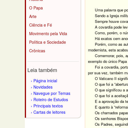
O Papa
Uma palavra que pod
Sendo a Igreja
milit
Arte
Sempre houve covard
Ciência e Fé
A covardia pode leva
Como, porém, o núm
Movimento pela Vida
Há exatos cem anos
Política e Sociedade
Porém, como as aut
modernista, esta acabou 
Crônicas
Comemorar, pois, a
exemplo do único Papa 
Foi a covardia, por
Leia também
por sua vez, também ma
O Vaticano II signif
Página inicial
O que foi a “abertu
Novidades
O que significou a 
Navegue por Temas
O que foi a aceitaçã
Roteiro de Estudos
E a aprovação da te
Principais textos
E quanto à “reforma
Cartas de leitores
Os chamados papas c
Os senhores Bispos
Os Padres, seguind