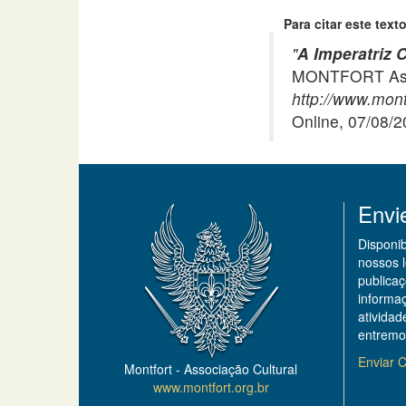
Para citar este texto
"
A Imperatriz 
MONTFORT Asso
http://www.montf
Online, 07/08/
Envi
Disponi
nossos 
publicaç
informa
ativida
entremo
Enviar C
Montfort - Associação Cultural
www.montfort.org.br