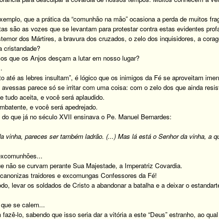
xemplo, que a prática da “comunhão na mão” ocasiona a perda de muitos frag
ntas são as vozes que se levantam para protestar contra estas evidentes prof
stemor dos Mártires, a bravura dos cruzados, o zelo dos inquisidores, a cora
a cristandade?
os que os Anjos desçam a lutar em nosso lugar?
.
o até as lebres insultam”, é lógico que os inimigos da Fé se aproveitam ime
 avessas parece só se irritar com uma coisa: com o zelo dos que ainda res
 tudo aceita, e você será aplaudido.
mbatente, e você será apedrejado.
 do que já no século XVII ensinava o Pe. Manuel Bernardes:
 vinha, pareces ser também ladrão. (...) Mas lá está o Senhor da vinha, a
excomunhões...
ue não se curvam perante Sua Majestade, a Imperatriz Covardia.
 canonizas traidores e excomungas Confessores da Fé!
do, levar os soldados de Cristo a abandonar a batalha e a deixar o estandarte
 que se calem...
azê-lo, sabendo que isso seria dar a vitória a este “Deus” estranho, ao qual 