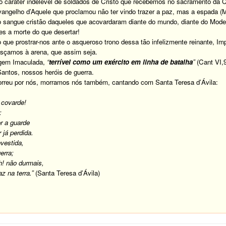
r o caráter indelével de soldados de Cristo que recebemos no sacramento da 
vangelho d’Aquele que proclamou não ter vindo trazer a paz, mas a espada (M
 sangue cristão daqueles que acovardaram diante do mundo, diante do Modern
es a morte do que desertar!
que prostrar-nos ante o asqueroso trono dessa tão infelizmente reinante, Imp
esçamos à arena, que assim seja.
rgem Imaculada,
“
terrível como um exército em linha de batalha
”
(Cant VI,9
antos, nossos heróis de guerra.
rreu por nós, morramos nós também, cantando com Santa Teresa d’Ávila:
 covarde!
:
r a guarde
 já perdida.
vestida,
erra;
h! não durmais,
z na terra.”
(Santa Teresa d’Ávila)