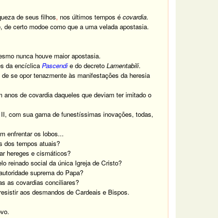
queza de seus filhos
,
nos últimos tempos é
covardia
.
ale, de certo modoe como que a uma velada apostasia.
mesmo nunca houve maior apostasia.
s da encíclica
Pascendi
e do decreto
Lamentabili
.
 de se opor tenazmente às manifestações da heresia
 anos de covardia daqueles que deviam ter imitado o
no II, com sua gama de funestíssimas inovações, todas,
m enfrentar os lobos...
os dos tempos atuais?
tar hereges e cismáticos?
lo reinado social da única Igreja de Cristo?
a autoridade suprema do Papa?
as as covardias conciliares?
resistir aos desmandos de Cardeais e Bispos.
ovo.