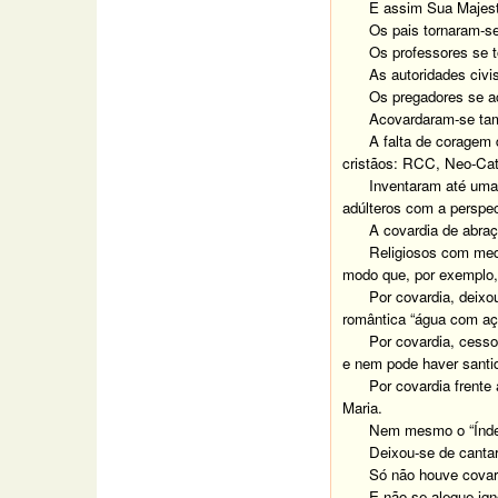
E assim Sua Majesta
Os pais tornaram-se
Os professores se 
As autoridades civi
Os pregadores se a
Acovardaram-se tam
A falta de coragem
cristãos: RCC, Neo-Cat
Inventaram até uma
adúlteros com a perspe
A covardia de abraça
Religiosos com medo
modo que, por exemplo, 
Por covardia, deixo
romântica “água com açú
Por covardia, cesso
e nem pode haver santi
Por covardia frent
Maria.
Nem mesmo o “Índex
Deixou-se de canta
Só não houve covard
E não se alegue ig