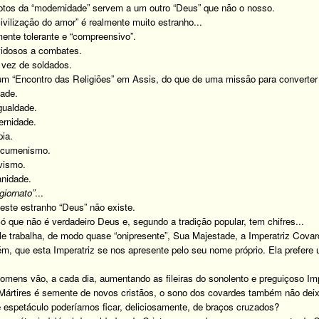
otos da “modernidade” servem a um outro “Deus” que não o nosso.
ivilização do amor” é realmente muito estranho...
ente tolerante e “compreensivo”.
vidosos a combates.
vez de soldados.
m “Encontro das Religiões” em Assis, do que de uma missão para converter o
dade.
gualdade.
ernidade.
pia.
 ecumenismo.
vismo.
anidade.
giornato”
...
este estranho “Deus” não existe.
 Só que não é verdadeiro Deus e, segundo a tradição popular, tem chifres...
le trabalha, de modo quase “onipresente”, Sua Majestade, a Imperatriz Covar
m, que esta Imperatriz se nos apresente pelo seu nome próprio. Ela prefere 
mens vão, a cada dia, aumentando as fileiras do sonolento e preguiçoso Im
Mártires é semente de novos cristãos, o sono dos covardes também não deix
te espetáculo poderíamos ficar, deliciosamente, de braços cruzados?