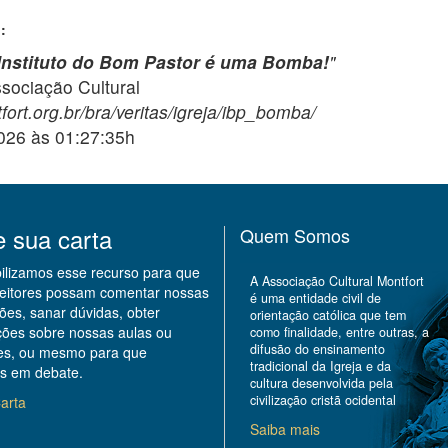
:
Instituto do Bom Pastor é uma Bomba!
"
ciação Cultural
fort.org.br/bra/veritas/igreja/ibp_bomba/
2026 às 01:27:35h
e sua carta
Quem Somos
bilizamos esse recurso para que
A Associação Cultural Montfort
leitores possam comentar nossas
é uma entidade civil de
ões, sanar dúvidas, obter
orientação católica que tem
ções sobre nossas aulas ou
como finalidade, entre outras, a
difusão do ensinamento
des, ou mesmo para que
tradicional da Igreja e da
s em debate.
cultura desenvolvida pela
civilização cristã ocidental
arta
Saiba mais