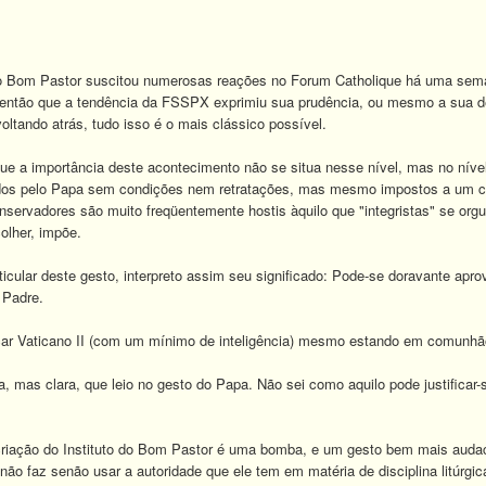
 do Bom Pastor suscitou numerosas reações no Forum Catholique há uma sema
u então que a tendência da FSSPX exprimiu sua prudência, ou mesmo a sua d
oltando atrás, tudo isso é o mais clássico possível.
ue a importância deste acontecimento não se situa nesse nível, mas no níve
dos pelo Papa sem condições nem retratações, mas mesmo impostos a um cle
nservadores são muito freqüentemente hostis àquilo que "integristas" se org
olher, impõe.
ticular deste gesto, interpreto assim seu significado: Pode-se doravante 
Padre.
icar Vaticano II (com um mínimo de inteligência) mesmo estando em comunh
, mas clara, que leio no gesto do Papa. Não sei como aquilo pode justificar-s
riação do Instituto do Bom Pastor é uma bomba, e um gesto bem mais audaci
não faz senão usar a autoridade que ele tem em matéria de disciplina litúrgic