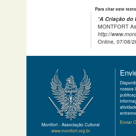
Para citar este texto
"
A Criação do 
MONTFORT Asso
http://www.mont
Online, 07/08/
Envi
Disponi
nossos 
publicaç
informa
ativida
entremo
Enviar C
Montfort - Associação Cultural
www.montfort.org.br