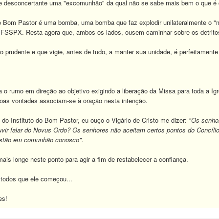
e desconcertante uma "excomunhão" da qual não se sabe mais bem o que é 
do Bom Pastor é uma bomba, uma bomba que faz explodir unilateralmente o "muro
 FSSPX. Resta agora que, ambos os lados, ousem caminhar sobre os detritos 
prudente e que vigie, antes de tudo, a manter sua unidade, é perfeitament
rumo em direção ao objetivo exigindo a liberação da Missa para toda a Igrej
 boas vontades associam-se à oração nesta intenção.
 do Instituto do Bom Pastor, eu ouço o Vigário de Cristo me dizer:
"Os senho
vir falar do Novus Ordo? Os senhores não aceitam certos pontos do Concíli
estão em comunhão conosco".
ais longe neste ponto para agir a fim de restabelecer a confiança.
todos que ele começou...
es!