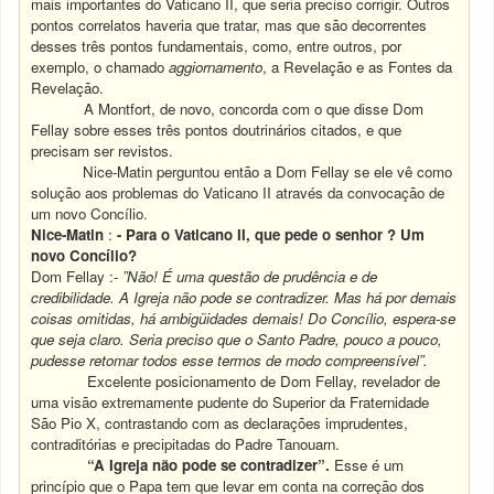
mais importantes do Vaticano II, que seria preciso corrigir. Outros
pontos correlatos haveria que tratar, mas que são decorrentes
desses três pontos fundamentais, como, entre outros, por
exemplo, o chamado
aggiornamento
, a Revelação e as Fontes da
Revelação.
A Montfort, de novo, concorda com o que disse Dom
Fellay sobre esses três pontos doutrinários citados, e que
precisam ser revistos.
Nice-Matin perguntou então a Dom Fellay se ele vê como
solução aos problemas do Vaticano II através da convocação de
um novo Concílio.
Nice-Matin
:
- Para o Vaticano II, que pede o senhor ? Um
novo Concílio?
Dom Fellay :-
”Não! É uma questão de prudência e de
credibilidade. A Igreja não pode se contradizer. Mas há por demais
coisas omitidas, há ambigüidades demais! Do Concílio, espera-se
que seja claro. Seria preciso que o Santo Padre, pouco a pouco,
pudesse retomar todos esse termos de modo compreensível”.
Excelente posicionamento de Dom Fellay, revelador de
uma visão extremamente pudente do Superior da Fraternidade
São Pio X, contrastando com as declarações imprudentes,
contraditórias e precipitadas do Padre Tanouarn.
“A Igreja não pode se contradizer”.
Esse é um
princípio que o Papa tem que levar em conta na correção dos