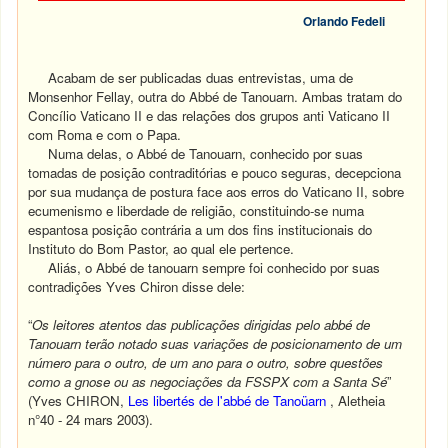
Orlando Fedeli
Acabam de ser publicadas duas entrevistas, uma de
Monsenhor Fellay, outra do Abbé de Tanouarn. Ambas tratam do
Concílio Vaticano II e das relações dos grupos anti Vaticano II
com Roma e com o Papa.
Numa delas, o Abbé de Tanouarn, conhecido por suas
tomadas de posição contraditórias e pouco seguras, decepciona
por sua mudança de postura face aos erros do Vaticano II, sobre
ecumenismo e liberdade de religião, constituindo-se numa
espantosa posição contrária a um dos fins institucionais do
Instituto do Bom Pastor, ao qual ele pertence.
Aliás, o Abbé de tanouarn sempre foi conhecido por suas
contradições Yves Chiron disse dele:
“
Os leitores atentos das publicações dirigidas pelo abbé de
Tanouarn terão notado suas variações de posicionamento de um
número para o outro, de um ano para o outro, sobre questões
como a gnose ou as negociações da FSSPX com a Santa Sé
”
(Yves CHIRON,
Les libertés de l'abbé de Tanoüarn
, Aletheia
n°40 - 24 mars 2003).