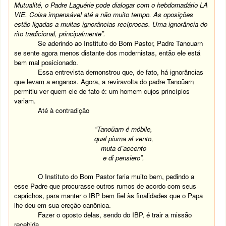
Mutualité, o Padre Laguérie pode dialogar com o hebdomadário LA
VIE. Coisa impensável até a não muito tempo. As oposições
estão ligadas a muitas ignorâncias recíprocas. Uma ignorância do
rito tradicional, principalmente”.
Se aderindo ao Instituto do Bom Pastor, Padre Tanouarn
se sente agora menos distante dos modernistas, então ele está
bem mal posicionado.
Essa entrevista demonstrou que, de fato, há ignorâncias
que levam a enganos. Agora, a reviravolta do padre Tanoüarn
permitiu ver quem ele de fato é: um homem cujos princípios
variam.
Até à contradição
“Tanoüarn é móbile,
qual piuma al vento,
muta d´accento
e di pensiero”.
O Instituto do Bom Pastor faria muito bem, pedindo a
esse Padre que procurasse outros rumos de acordo com seus
caprichos, para manter o IBP bem fiel às finalidades que o Papa
lhe deu em sua ereção canônica.
Fazer o oposto delas, sendo do IBP, é trair a missão
recebida.