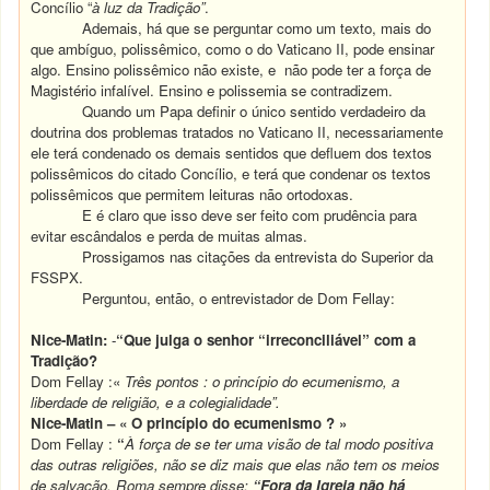
Concílio “
à luz da Tradição”
.
Ademais, há que se perguntar como um texto, mais do
que ambíguo, polissêmico, como o do Vaticano II, pode ensinar
algo. Ensino polissêmico não existe, e não pode ter a força de
Magistério infalível. Ensino e polissemia se contradizem.
Quando um Papa definir o único sentido verdadeiro da
doutrina dos problemas tratados no Vaticano II, necessariamente
ele terá condenado os demais sentidos que defluem dos textos
polissêmicos do citado Concílio, e terá que condenar os textos
polissêmicos que permitem leituras não ortodoxas.
E é claro que isso deve ser feito com prudência para
evitar escândalos e perda de muitas almas.
Prossigamos nas citações da entrevista do Superior da
FSSPX.
Perguntou, então, o entrevistador de Dom Fellay:
Nice-Matin:
-
“Que julga o senhor “irreconciliável” com a
Tradição?
Dom Fellay :«
Três pontos : o princípio do ecumenismo, a
liberdade de religião, e a colegialidade”.
Nice-Matin – « O princípio do ecumenismo ? »
Dom Fellay :
“
À força de se ter uma visão de tal modo positiva
das outras religiões, não se diz mais que elas não tem os meios
de salvação. Roma sempre disse:
“Fora da Igreja não há