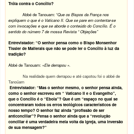
Tróia contra o Concílio?
Abbé de Tanouarn: “
Que os Bispos da França nos
expliquem o que é o Vaticano II. Que se pare em contentar-se
com invocações e que se aborde o conteúdo do Concílio. É o
sentido do número 7 de mossa Revista “ Objeções”
Entrevistador: “O senhor pensa como o Bispo Monsenhor
Tissier de Mallerais que não se pode ler o Concílio à luz da
tradição?
Abbé de Tanouarn: «
Ele derrapou ».
Na realidade quem derrapou e até capotou foi o abbé de
Tanoüarn
Entrevistador: “Mas o senhor mesmo, o senhor pensa ainda,
como o senhor escreveu em “ Vaticano II e o Evangelho”,
que o Concílio é o “Ebola”? Que é um “espaço no qual se
concentraram todos os erros teológicos característicos de
nosso tempo? O senhor faz ainda “profissão de ser
anticonciliar”? Pensa o senhor ainda que a “revolução
conciliar é uma verdadeira meia volta da igreja, uma inversão
de sua mensagem?”