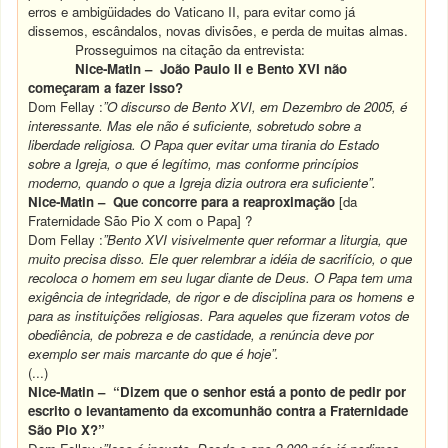
erros e ambigüidades do Vaticano II, para evitar como já
dissemos, escândalos, novas divisões, e perda de muitas almas.
Prosseguimos na citação da entrevista:
Nice-Matin –
João Paulo II e Bento XVI não
começaram a fazer isso?
Dom Fellay :
”O discurso de Bento XVI, em Dezembro de 2005, é
interessante. Mas ele não é suficiente, sobretudo sobre a
liberdade religiosa. O Papa quer evitar uma tirania do Estado
sobre a Igreja, o que é legítimo, mas conforme princípios
moderno, quando o que a Igreja dizia outrora era suficiente”.
Nice-Matin –
Que concorre para a reaproximação
[da
Fraternidade São Pio X com o Papa] ?
Dom Fellay :
”Bento XVI visivelmente quer reformar a liturgia, que
muito precisa disso. Ele quer relembrar a idéia de sacrifício, o que
recoloca o homem em seu lugar diante de Deus. O Papa tem uma
exigência de integridade, de rigor e de disciplina para os homens e
para as instituições religiosas. Para aqueles que fizeram votos de
obediência, de pobreza e de castidade, a renúncia deve por
exemplo ser mais marcante do que é hoje”.
(...)
Nice-Matin –
“Dizem que o senhor está a ponto de pedir por
escrito o levantamento da excomunhão contra a Fraternidade
São Pio X?”