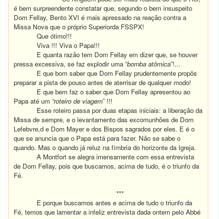
é bem surpreendente constatar que, segundo o bem insuspeito
Dom Fellay, Bento XVI é mais apressado na reação contra a
Missa Nova que o próprio Superiorda FSSPX!
Que ótimo!!!
Viva !!! Viva o Papa!!!
E quanta razão tem Dom Fellay em dizer que, se houver
pressa excessiva, se faz explodir uma “
bomba atômica
”!...
E que bom saber que Dom Fellay prudentemente propôs
preparar a pista de pouso antes de aterrisar de qualquer modo!
E que bem faz o saber que Dom Fellay apresentou ao
Papa até um
“roteiro de viagem
” !!!
Esse roteiro passa por duas etapas iniciais: a liberação da
Missa de sempre, e o levantamento das excomunhões de Dom
Lefebvre,d e Dom Mayer e dos Bispos sagrados por eles. E é o
que se anuncia que o Papa está para fazer. Não se sabe o
quando. Mas o quando já reluz na fímbria do horizonte da Igreja.
A Montfort se alegra imensamente com essa entrevista
de Dom Fellay, pois que buscamos, acima de tudo, é o triunfo da
Fé.
***
E porque buscamos antes e acima de tudo o triunfo da
Fé, temos que lamentar a infeliz entrevista dada ontem pelo Abbé