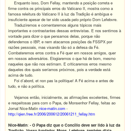
Enquanto isso, Dom Fellay, mantendo a posição correta e
firme contra os principais erros do Vaticano II, mostra como a
famosa releitura do Vaticano II à luz da Tradição é ambígua e
insuficiente apesar de ter sido usada pelo próprio Dom Lefebvre.
Traduziremos e comentaremos alguns tópicos mais
importantes e contrastantes dessas entrevistas. E nos sentimos à
vontade para dizer o que pensamos delas, porque não
defendemos o IBP, e nem atacamos posições da FSSPX por
razões pessoais, mas visando tão só a defesa da Fé.
Combateremos erros contra a Fé quer em nossos amigos, quer
em nossos adversários. Elogiaremos o que há de bom, mesmo
naqueles que não nos estimam. E criticaremos erros mesmo
daqueles dos quais seríamos próximos, pois a verdade está
acima de tudo.
Foi d´abord, et non pas la politique! A Fé acima e antes de
tudo, e não a política.
Vejamos então, inicialmente, as afirmações excelentes, firmes
e respeitosas para com o Papa, de Monsenhor Fellay, feitas ao
Jornal Nice-Matin
nice-matin.com
-
http://qien.free.fr/2006/200612/20061211_fellay.htm
Nice-Matin
:
- O Papa diz que o Concílio deve ser lido à luz da
Tradição. Vosso fundador, Mons. Lefebvre, também dizia