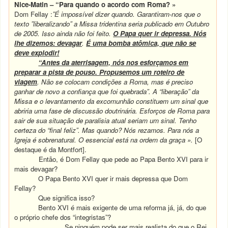
Nice-Matin – “Para quando o acordo com Roma? »
Dom Fellay :
”É impossível dizer quando. Garantiram-nos que o
texto ”liberalizando” a Missa tridentina seria publicado em Outubro
de 2005. Isso ainda não foi feito.
O Papa quer ir depressa. Nós
lhe dizemos: devagar
.
É uma bomba atômica, que não se
deve explodir!
“Antes da aterrisagem, nós nos esforçamos em
preparar a pista de pouso. Propusemos um roteiro de
viagem
. Não se colocam condições a Roma, mas é preciso
ganhar de novo a confiança que foi quebrada”. A “liberação” da
Missa e o levantamento da excomunhão constituem um sinal que
abriria uma fase de discussão doutrinária. Esforços de Roma para
sair de sua situação de paralisia atual seriam um sinal. Tenho
certeza do “final feliz”. Mas quando? Nós rezamos. Para nós a
Igreja é sobrenatural. O essencial está na ordem da graça ».
[O
destaque é da Montfort].
Então, é Dom Fellay que pede ao Papa Bento XVI para ir
mais devagar?
O Papa Bento XVI quer ir mais depressa que Dom
Fellay?
Que significa isso?
Bento XVI é mais exigente de uma reforma já, já, do que
o próprio chefe dos “integristas”?
Se ninguém pode ser mais realista do que o Rei,