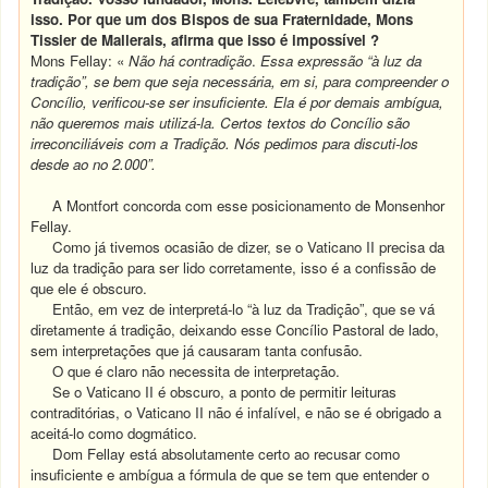
isso. Por que um dos Bispos de sua Fraternidade, Mons
Tissier de Mallerais, afirma que isso é impossível ?
Mons Fellay: «
Não há contradição
.
Essa expressão “à luz da
tradição”, se bem que seja necessária, em si, para compreender o
Concílio, verificou-se ser insuficiente. Ela é por demais ambígua,
não queremos mais utilizá-la. Certos textos do Concílio são
irreconciliáveis com a Tradição. Nós pedimos para discuti-los
desde ao no 2.000”.
A Montfort concorda com esse posicionamento de Monsenhor
Fellay.
Como já tivemos ocasião de dizer, se o Vaticano II precisa da
luz da tradição para ser lido corretamente, isso é a confissão de
que ele é obscuro.
Então, em vez de interpretá-lo “à luz da Tradição”, que se vá
diretamente á tradição, deixando esse Concílio Pastoral de lado,
sem interpretações que já causaram tanta confusão.
O que é claro não necessita de interpretação.
Se o Vaticano II é obscuro, a ponto de permitir leituras
contraditórias, o Vaticano II não é infalível, e não se é obrigado a
aceitá-lo como dogmático.
Dom Fellay está absolutamente certo ao recusar como
insuficiente e ambígua a fórmula de que se tem que entender o