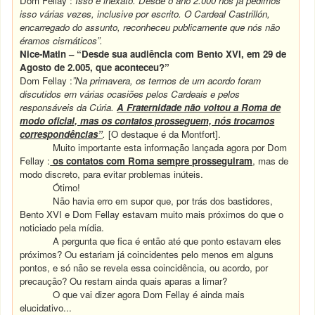
Dom Fellay :
”Isso é inexato. Desde o ano 2.000 nós já pedimos
isso várias vezes, inclusive por escrito. O Cardeal Castrillón,
encarregado do assunto, reconheceu publicamente que nós não
éramos cismáticos”.
Nice-Matin – “Desde sua audiência com Bento XVI, em 29 de
Agosto de 2.005, que aconteceu?”
Dom Fellay :
”Na primavera, os termos de um acordo foram
discutidos em várias ocasiões pelos Cardeais e pelos
responsáveis da Cúria.
A Fraternidade não voltou a Roma de
modo oficial, mas os contatos prosseguem, nós trocamos
correspondências”
.
[O destaque é da Montfort].
Muito importante esta informação lançada agora por Dom
Fellay :
os contatos com Roma sempre prosseguiram
, mas de
modo discreto, para evitar problemas inúteis.
Ótimo!
Não havia erro em supor que, por trás dos bastidores,
Bento XVI e Dom Fellay estavam muito mais próximos do que o
noticiado pela mídia.
A pergunta que fica é então até que ponto estavam eles
próximos? Ou estariam já coincidentes pelo menos em alguns
pontos, e só não se revela essa coincidência, ou acordo, por
precaução? Ou restam ainda quais aparas a limar?
O que vai dizer agora Dom Fellay é ainda mais
elucidativo...