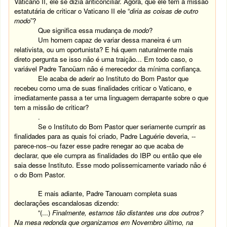
Vaticano II, ele se dizia anticonciliar. Agora, que ele tem a missão
estatutária de criticar o Vaticano II ele “
diria as coisas de outro
modo
”?
Que significa essa mudança de
modo
?
Um homem capaz de variar dessa maneira é um
relativista, ou um oportunista? E há quem naturalmente mais
direto pergunta se isso não é uma traição... Em todo caso, o
variável Padre Tanoüarn não é merecedor da mínima confiança.
Ele acaba de aderir ao Instituto do Bom Pastor que
recebeu como uma de suas finalidades criticar o Vaticano, e
imediatamente passa a ter uma linguagem derrapante sobre o que
tem a missão de criticar?
.
Se o Instituto do Bom Pastor quer seriamente cumprir as
finalidades para as quais foi criado, Padre Laguérie deveria, --
parece-nos--ou fazer esse padre renegar ao que acaba de
declarar, que ele cumpra as finalidades do IBP ou então que ele
saia desse Instituto. Esse modo polissemicamente variado não é
o do Bom Pastor.
E mais adiante, Padre Tanouarn completa suas
declarações escandalosas dizendo:
“(...)
Finalmente, estamos tão distantes uns dos outros?
Na mesa redonda que organizamos em Novembro último, na