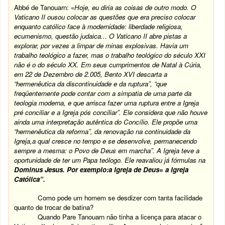
Abbé de Tanouarn: «
Hoje, eu diria as coisas de outro modo. O
Vaticano II ousou colocar as questões que era preciso colocar
enquanto católico face à modernidade: liberdade religiosa,
ecumenismo, questão judaica... O Vaticano II abre pistas a
explorar, por vezes a limpar de minas explosivas. Havia um
trabalho teológico a fazer, mas o trabalho teológico do século XXI
não é o do século XX. Em seus cumprimentos de Natal à Cúria,
em 22 de Dezembro de 2.005, Bento XVI descarta a
“hermenêutica da discontinuidade e da ruptura”, “que
freqüentemente pode contar com a simpatia de uma parte da
teologia moderna, e que arrisca fazer uma ruptura entre a Igreja
pré conciliar e a Igreja pós conciliar”. Ele considera que não houve
ainda uma interpretação autêntica do Concílio. Ele propõe uma
“hermenêutica da reforma”, da renovação na continuidade da
Igreja,a qual cresce no tempo e se desenvolve, permanecendo
sempre a mesma: o Povo de Deus em marcha”. A Igreja teve a
oportunidade de ter um Papa teólogo. Ele reavaliou já fórmulas na
Dominus Jesus. Por exemplo:a Igreja de Deus= a Igreja
Católica”.
Como pode um homem se desdizer com tanta facilidade
quanto de trocar de batina?
Quando Pare Tanouarn não tinha a licença para atacar o