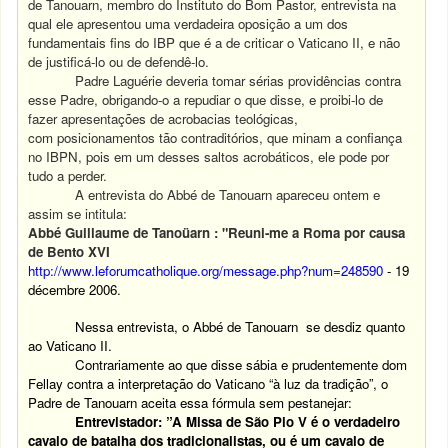
de Tanouarn, membro do Instituto do Bom Pastor, entrevista na
qual ele apresentou uma verdadeira oposição a um dos
fundamentais fins do IBP que é a de criticar o Vaticano II, e não
de justificá-lo ou de defendê-lo.
Padre Laguérie deveria tomar sérias providências contra
esse Padre, obrigando-o a repudiar o que disse, e proibi-lo de
fazer apresentações de acrobacias teológicas,
com posicionamentos tão contraditórios, que minam a confiança
no IBPN, pois em um desses saltos acrobáticos, ele pode por
tudo a perder.
A entrevista do Abbé de Tanouarn apareceu ontem e
assim se intitula:
Abbé Guillaume de Tanoüarn : "Reuni-me a Roma por causa
de Bento XVI
http://www.leforumcatholique.org/message.php?num=248590
- 19
décembre 2006.
Nessa entrevista, o Abbé de Tanouarn se desdiz quanto
ao Vaticano II.
Contrariamente ao que disse sábia e prudentemente dom
Fellay contra a interpretação do Vaticano “à luz da tradição”, o
Padre de Tanouarn aceita essa fórmula sem pestanejar:
Entrevistador: ”A Missa de São Pio V é o verdadeiro
cavalo de batalha dos tradicionalistas, ou é um cavalo de