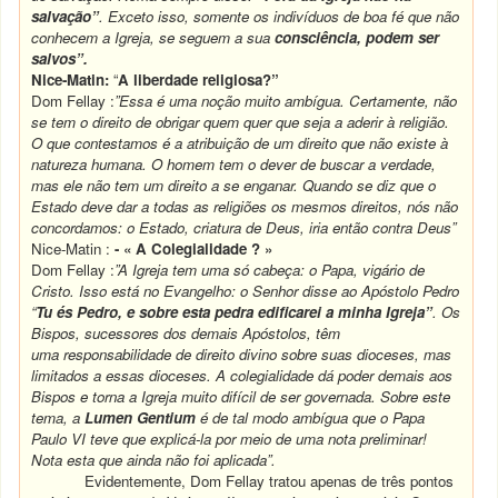
salvação”
. Exceto isso, somente os indivíduos de boa fé que não
conhecem a Igreja, se seguem a sua
consciência, podem ser
salvos”.
Nice-Matin:
“
A liberdade religiosa?”
Dom Fellay :
”Essa é uma noção muito ambígua. Certamente, não
se tem o direito de obrigar quem quer que seja a aderir à religião.
O que contestamos é a atribuição de um direito que não existe à
natureza humana. O homem tem o dever de buscar a verdade,
mas ele não tem um direito a se enganar. Quando se diz que o
Estado deve dar a todas as religiões os mesmos direitos, nós não
concordamos: o Estado, criatura de Deus, iria então contra Deus”
Nice-Matin :
- « A Colegialidade ? »
Dom Fellay :
”A Igreja tem uma só cabeça: o Papa, vigário de
Cristo. Isso está no Evangelho: o Senhor disse ao Apóstolo Pedro
“
Tu és Pedro, e sobre esta pedra edificarei a minha Igreja”
. Os
Bispos, sucessores dos demais Apóstolos, têm
uma responsabilidade de direito divino sobre suas dioceses, mas
limitados a essas dioceses. A colegialidade dá poder demais aos
Bispos e torna a Igreja muito difícil de ser governada. Sobre este
tema, a
Lumen Gentium
é de tal modo ambígua que o Papa
Paulo VI teve que explicá-la por meio de uma nota preliminar!
Nota esta que ainda não foi aplicada”.
Evidentemente, Dom Fellay tratou apenas de três pontos