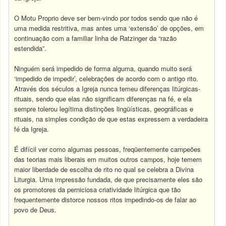
O Motu Proprio deve ser bem-vindo por todos sendo que não é
uma medida restritiva, mas antes uma ‘extensão’ de opções, em
continuação com a familiar linha de Ratzinger da “razão
estendida”.
Ninguém será impedido de forma alguma, quando muito será
‘impedido de impedir’, celebrações de acordo com o antigo rito.
Através dos séculos a Igreja nunca temeu diferenças litúrgicas-
rituais, sendo que elas não significam diferenças na fé, e ela
sempre tolerou legítima distinções lingüísticas, geográficas e
rituais, na simples condição de que estas expressem a verdadeira
fé da Igreja.
É difícil ver como algumas pessoas, freqüentemente campeões
das teorias mais liberais em muitos outros campos, hoje temem
maior liberdade de escolha de rito no qual se celebra a Divina
Liturgia. Uma impressão fundada, de que precisamente eles são
os promotores da perniciosa criatividade litúrgica que tão
frequentemente distorce nossos ritos impedindo-os de falar ao
povo de Deus.