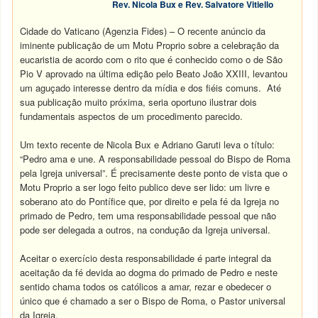
Rev. Nicola Bux e Rev. Salvatore Vitiello
Cidade do Vaticano (Agenzia Fides) – O recente anúncio da
iminente publicação de um Motu Proprio sobre a celebração da
eucaristia de acordo com o rito que é conhecido como o de São
Pio V aprovado na última edição pelo Beato João XXIII, levantou
um aguçado interesse dentro da mídia e dos fiéis comuns. Até
sua publicação muito próxima, seria oportuno ilustrar dois
fundamentais aspectos de um procedimento parecido.
Um texto recente de Nicola Bux e Adriano Garuti leva o título:
“Pedro ama e une. A responsabilidade pessoal do Bispo de Roma
pela Igreja universal”. É precisamente deste ponto de vista que o
Motu Proprio a ser logo feito publico deve ser lido: um livre e
soberano ato do Pontífice que, por direito e pela fé da Igreja no
primado de Pedro, tem uma responsabilidade pessoal que não
pode ser delegada a outros, na condução da Igreja universal.
Aceitar o exercício desta responsabilidade é parte integral da
aceitação da fé devida ao dogma do primado de Pedro e neste
sentido chama todos os católicos a amar, rezar e obedecer o
único que é chamado a ser o Bispo de Roma, o Pastor universal
da Igreja.