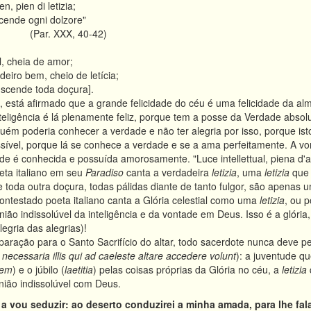
n, pien di letizia;
ascende ogni dolzore"
XXX, 40-42)
al, cheia de amor;
eiro bem, cheio de letícia;
anscende toda doçura].
 está afirmado que a grande felicidade do céu é uma felicidade da alm
teligência é lá plenamente feliz, porque tem a posse da Verdade absoluta
guém poderia conhecer a verdade e não ter alegria por isso, porque ist
sível, porque lá se conhece a verdade e se a ama perfeitamente. A v
dade é conhecida e possuída amorosamente. "Luce intellettual, piena d'
ta italiano em seu
Paradiso
canta a verdadeira
letizia
, uma
letizia
que 
e toda outra doçura, todas pálidas diante de tanto fulgor, são apenas u
ontestado poeta italiano canta a Glória celestial como uma
letizia
, ou 
ião indissolúvel da inteligência e da vontade em Deus. Isso é a glória
legria das alegrias)!
aração para o Santo Sacrifício do altar, todo sacerdote nunca deve pe
 necessaria illis qui ad caeleste altare accedere volunt
): a juventude q
tem
) e o júbilo (
laetitia
) pelas coisas próprias da Glória no céu, a
letizia
união indissolúvel com Deus.
a vou seduzir: ao deserto conduzirei a minha amada, para lhe fala