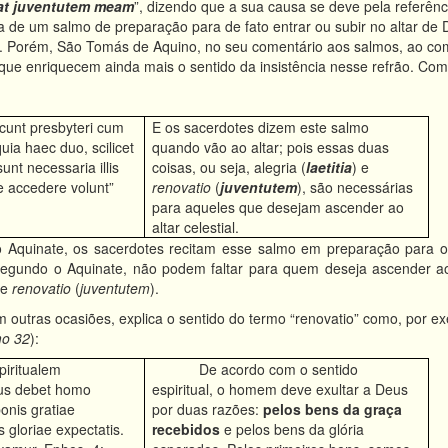
cat juventutem meam
”, dizendo que a sua causa se deve pela referência
ata de um salmo de preparação para de fato entrar ou subir no altar de
. Porém, São Tomás de Aquino, no seu comentário aos salmos, ao com
 que enriquecem ainda mais o sentido da insistência nesse refrão. Com
cunt presbyteri cum
E os sacerdotes dizem este salmo
uia haec duo, scilicet
quando vão ao altar; pois essas duas
sunt necessaria illis
coisas, ou seja, alegria (
laetitia
) e
re accedere volunt”
renovatio
(
juventutem
), são necessárias
para aqueles que desejam ascender ao
altar celestial.
o Aquinate, os sacerdotes recitam esse salmo em preparação para o 
segundo o Aquinate, não podem faltar para quem deseja ascender ao a
 e
renovatio
(
juventutem
).
 outras ocasiões, explica o sentido do termo “renovatio” como, por e
mo 32
):
iritualem
De acordo com o sentido
bus debet homo
espiritual, o homem deve exultar a Deus
bonis gratiae
por duas razões:
pelos bens da graça
s gloriae expectatis.
recebidos
e pelos bens da glória