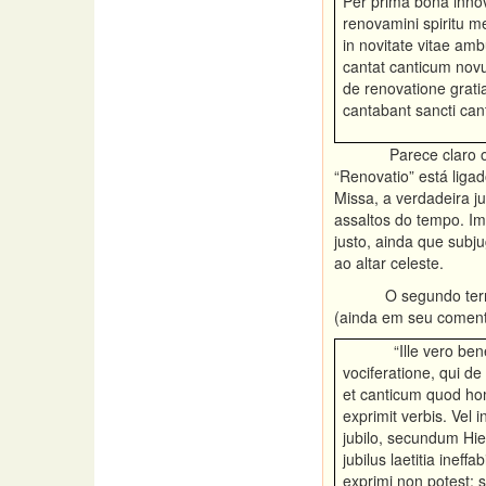
Per prima bona inno
renovamini spiritu m
in novitate vitae amb
cantat canticum novu
de renovatione grati
cantabant sancti ca
Parece claro 
“Renovatio” está liga
Missa, a verdadeira 
assaltos do tempo. Im
justo, ainda que subj
ao altar celeste.
O segundo ter
(ainda em seu coment
“Ille vero bene
vociferatione, qui de
et canticum quod ho
exprimit verbis. Vel i
jubilo, secundum H
jubilus laetitia ineffa
exprimi non potest; s