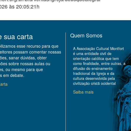
2026 às 20:05:21h
e sua carta
Quem Somos
bilizamos esse recurso para que
A Associação Cultural Montfort
leitores possam comentar nossas
é uma entidade civil de
ões, sanar dúvidas, obter
orientação católica que tem
ções sobre nossas aulas ou
como finalidade, entre outras, a
difusão do ensinamento
des, ou mesmo para que
tradicional da Igreja e da
s em debate.
cultura desenvolvida pela
civilização cristã ocidental
arta
Saiba mais