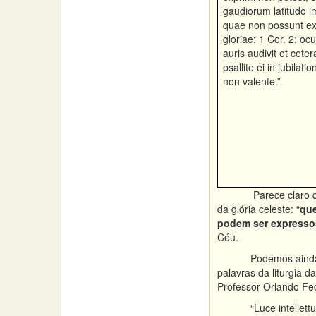
gaudiorum latitudo i
quae non possunt ex
gloriae: 1 Cor. 2: ocu
auris audivit et ceter
psallite ei in jubilat
non valente.”
Parece claro 
da glória celeste: “
que
podem ser expressos
Céu.
Podemos ainda
palavras da liturgia
Professor Orlando Fed
“Luce intellett