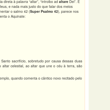
 direta à palavra “altar”, “introibo ad
altare
Dei”. É
 Deus, e nada mais justo do que falar dos meios
entar o salmo 42 (
Super Psalmo 42
), parece nos
enta o Aquinate:
Santo sacrifício, sobretudo por causa dessas duas
ltar celestial, ao altar que une o céu à terra, são
xemplo, quando comenta o cântico novo recitado pelo