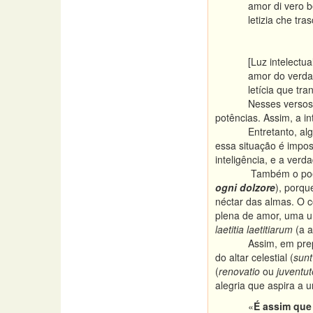
amor di vero be
letizia che tr
(Par. 
[Luz intelectu
amor do verdad
letícia que tr
Nesses versos,
potências. Assim, a in
Entretanto, al
essa situação é impos
inteligência, e a ver
Também o poe
ogni dolzore
), porqu
néctar das almas. O c
plena de amor, uma un
laetitia laetitiarum
(a a
Assim, em prep
do altar celestial (
sunt
(
renovatio
ou
juventu
alegria que aspira a 
«
É assim que 