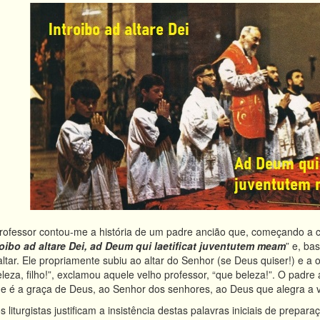
professor contou-me a história de um padre ancião que, começando a 
roibo ad altare Dei, ad Deum qui laetificat juventutem meam
” e, ba
ltar. Ele propriamente subiu ao altar do Senhor (se Deus quiser!) e a 
beleza, filho!”, exclamou aquele velho professor, “que beleza!”. O padr
ue é a graça de Deus, ao Senhor dos senhores, ao Deus que alegra a v
liturgistas justificam a insistência destas palavras iniciais de prepara