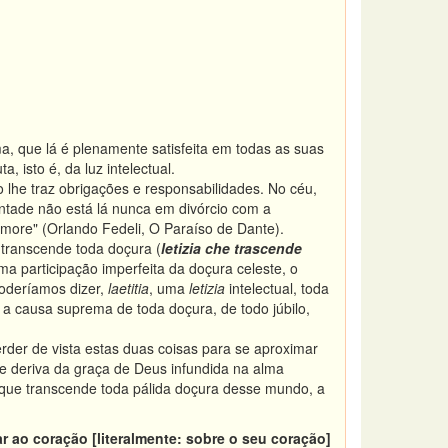
a, que lá é plenamente satisfeita em todas as suas
, isto é, da luz intelectual.
o lhe traz obrigações e responsabilidades. No céu,
ontade não está lá nunca em divórcio com a
amore" (Orlando Fedeli, O Paraíso de Dante).
transcende toda doçura (
letizia che trascende
ma participação imperfeita da doçura celeste, o
poderíamos dizer,
laetitia
, uma
letizia
intelectual, toda
, a causa suprema de toda doçura, de todo júbilo,
rder de vista estas duas coisas para se aproximar
ue deriva da graça de Deus infundida na alma
que transcende toda pálida doçura desse mundo, a
r ao coração [literalmente: sobre o seu coração]