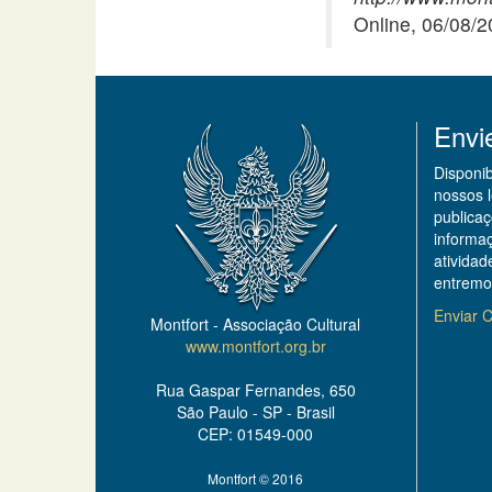
Online, 06/08/
Envi
Disponi
nossos 
publicaç
informa
ativida
entremo
Enviar C
Montfort - Associação Cultural
www.montfort.org.br
Rua Gaspar Fernandes, 650
São Paulo - SP - Brasil
CEP: 01549-000
Montfort © 2016