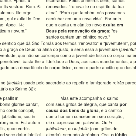
vamur. Ephes. 4:
esperados. Pelos primeiros bens, somos
entis vestrae: Rom. 6:
renovados: “renova-te no espírito da tua
ulemus. Ille ergo
alma”. “Para que também nós possamos
m, qui exultat in Deo
caminhar em uma nova vida”. Portanto,
ae: Apoc. 14:
quem canta um cântico novo
exulta em
nticum novum.”
Deus pela renovação da graça
: "os
santos cantam um cântico novo."
o sentido que dá São Tomás aos termos “renovatio” e “juventutem”, pois
do à graça de Deus na alma do justo, e seria essa a juventude (
juventu
juventude, que não se corrompe como a juventude física do corpo mate
penetrável, basta-lhe a fidelidade a Deus, aos seus mandamentos, à p
ugado pela decadência do corpo físico, como o padre ancião que desfale
mo (
laetitia
) usado pelo sacerdote ao repetir o famigerado refrão pare
ário ao Salmo 32):
 psallit in
Mas este acompanha o salmo
 bonis gloriae cantat,
com seus gritos de alegria, que canta
por
mo corde concipit,
causa dos bens da glória
, e o cântico
n jubilatione, seu in
que o homem concebe em seu coração,
ieronymum. Est autem
ele o expressa em palavras. Ou
in
bilis, quae verbis
jubilatione
, ou
in jubilo
(com gritos de
ed voce datur intelligi
alegria), segundo Jerônimo. Ora,
o júbilo