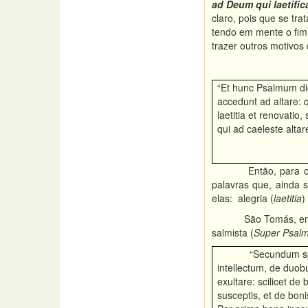
ad Deum qui laetifi
claro, pois que se tr
tendo em mente o fim
trazer outros motivos
“Et hunc Psalmum di
accedunt ad altare: q
laetitia et renovatio, 
qui ad caeleste alta
Então, para 
palavras que, ainda 
elas: alegria (
laetitia
)
São Tomás, em
salmista (
Super Psal
“Secundum sp
intellectum, de duo
exultare: scilicet de 
susceptis, et de boni