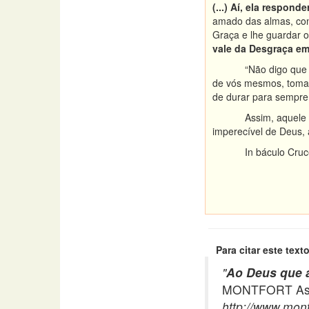
(...) Aí, ela respon
amado das almas, cond
Graça e lhe guardar os
vale da Desgraça e
“Não digo que
de vós mesmos, tomand
de durar para sempre;
Assim, aquele
imperecível de Deus,
In báculo Cruce
Para citar este texto
"
Ao Deus que a
MONTFORT Asso
http://www.montf