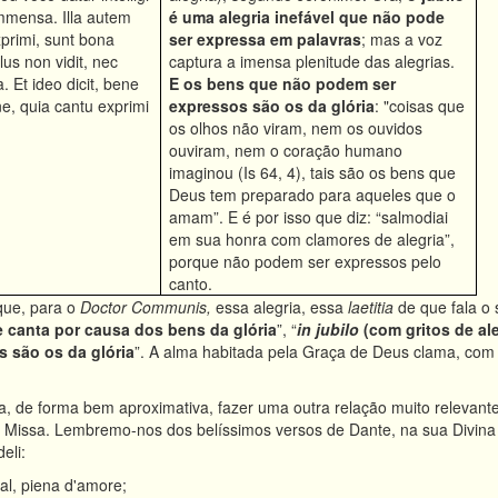
mmensa. Illa autem
é uma alegria inefável que não pode
primi, sunt bona
ser expressa em palavras
; mas a voz
lus non vidit, nec
captura a imensa plenitude das alegrias.
a. Et ideo dicit, bene
E os bens que não podem ser
ione, quia cantu exprimi
expressos são os da glória
: "coisas que
os olhos não viram, nem os ouvidos
ouviram, nem o coração humano
imaginou (Is 64, 4), tais são os bens que
Deus tem preparado para aqueles que o
amam”. E é por isso que diz: “salmodiai
em sua honra com clamores de alegria”,
porque não podem ser expressos pelo
canto.
que, para o
Doctor Communis,
essa alegria, essa
laetitia
de que fala o 
 canta por causa dos bens da glória
”, “
in jubilo
(com gritos de al
 são os da glória
”. A alma habitada pela Graça de Deus clama, com j
, de forma bem aproximativa, fazer uma outra relação muito relevant
 da Missa. Lembremo-nos dos belíssimos versos de Dante, na sua Divi
eli:
ual, piena d'amore;