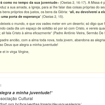
derá como no tempo da sua juventude
» (Oseias 2, 16-17). A Missa é 
uz a sua amada, a Igreja, para aí lhe falar das coisas próprias do se
 bens próprios dos justos, os bens da Glória: “
ali, eu devolverei a e
m uma porta de esperança
” (Oseias 2, 15).
 deixeis o mundo, e que vos vades meter em um deserto; só digo que 
o cada dia um espaço de solidão só por só com Cristo, e vereis quan
 ali fala Cristo à alma eficazmente” (Padre Antônio Vieira, Sermão De S
 padre ancião, com a alma toda nova, toda jovem, abandona as alegri
 ao Deus que alegra a minha juventude!
 et in virga Virgine,
:
legra a minha juventude!
"
ciação Cultural
ort.org.br/bra/veritas/igreja/deusquealegra/