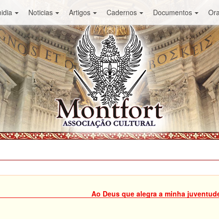
idia
Noticias
Artigos
Cadernos
Documentos
Or
Ao Deus que alegra a minha juventud