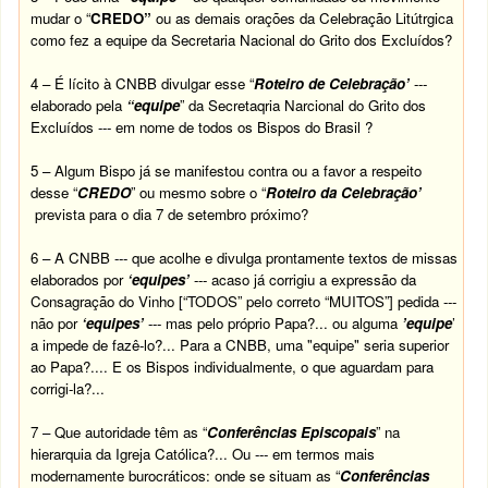
mudar o “
CREDO”
ou as demais orações da Celebração Litútrgica
como fez a equipe da Secretaria Nacional do Grito dos Excluídos?
4 – É lícito à CNBB divulgar esse “
Roteiro de Celebração’
---
elaborado pela
“equipe
” da Secretaqria Narcional do Grito dos
Excluídos --- em nome de todos os Bispos do Brasil ?
5 – Algum Bispo já se manifestou contra ou a favor a respeito
desse “
CREDO
” ou mesmo sobre o “
Roteiro
da Celebração’
prevista para o dia 7 de setembro próximo?
6 – A CNBB --- que acolhe e divulga prontamente textos de missas
elaborados por
‘equipes’
--- acaso já corrigiu a expressão da
Consagração do Vinho [“TODOS” pelo correto “MUITOS”] pedida ---
não por
‘equipes’
--- mas pelo próprio Papa?... ou alguma
’equipe
’
a impede de fazê-lo?... Para a CNBB, uma "equipe" seria superior
ao Papa?.... E os Bispos individualmente, o que aguardam para
corrigi-la?...
7 – Que autoridade têm as “
Conferências Episcopais
” na
hierarquia da Igreja Católica?... Ou --- em termos mais
modernamente burocráticos: onde se situam as “
Conferências