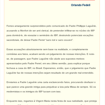
Orlando Fedeli
Fomos amargamente surpreendidos pelo comunicado do Padre Phillippe Laguérie,
acusando a Monfort de ser anti clerical, de pretender infiltrar-se no núcleo do IBP
para dominá-lo, de esvaziar o seminário do IBP, destruindo potenciais vocações
sacerdotais, de deixar Padre Perrel “
sans toit e sans couvert”.
Essas acusações absolutamente sem base na realidade, e completamente
contrárias aos fatos, acabam sendo um julgamento de nossas intenções. E note-
se, de passagem, que Padre Laguérie não alude aos supostos motivos
apresentados pelo Padre Perrel, em seu último sermão, para explicar porque
fechava a casa do IBP, no Brasil. Esperamos, então, que o julgamento que Padre
Laguérie faz de nossas intenções sejam resultado de um grande mal entendido.
Enviamos a Padre Laguérie uma carta esclarecendo fatos, procurando desfazer o
que parece uma grande intriga para prejudicar a luta pela Missa de sempre. Só os
modernistas e os inimigos do IBP lucram com isso.
Enquanto isso, rogamos à Virgem Maria nesta festa de sua natividade, que proteja