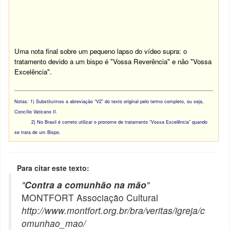
Uma nota final sobre um pequeno lapso do vídeo supra: o
tratamento devido a um bispo é "Vossa Reverência" e não "Vossa
Excelência".
Notas: 1) Substituímos a abreviação “V2” do texto original pelo termo completo, ou seja,
Concílio Vaticano II.
2) No Brasil é correto utilizar o pronome de tratamento “Vossa Excelência” quando
se trata de um Bispo.
Para citar este texto:
"
Contra a comunhão na mão
"
MONTFORT Associação Cultural
http://www.montfort.org.br/bra/veritas/igreja/c
omunhao_mao/