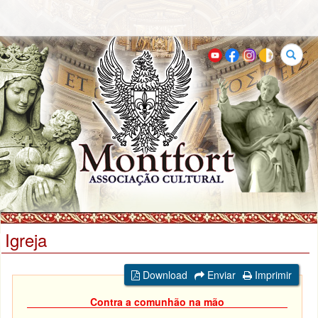
Buscar
Igreja
Download
Enviar
Imprimir
Contra a comunhão na mão