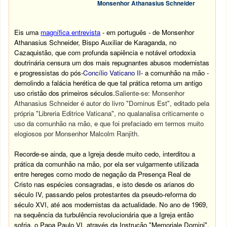
Monsenhor Athanasius Schneider
Eis uma
magnífica entrevista
- em português - de Monsenhor
Athanasius Schneider, Bispo Auxiliar de Karaganda, no
Cazaquistão, que com profunda sapiência e notável ortodoxia
doutrinária censura um dos mais repugnantes abusos modernistas
e progressistas do pós-
Concílio Vaticano II
- a comunhão na mão -
demolindo a falácia herética de que tal prática retoma um antigo
uso cristão dos primeiros séculos.
Saliente-se
:
Monsenhor
Athanasius Schneider é autor do livro "Dominus Est", editado pela
própria "Libreria Editrice Vaticana", no qualanalisa criticamente o
uso da comunhão na mão, e que foi prefaciado em termos muito
elogiosos por Monsenhor Malcolm Ranjith.
Recorde-se ainda, que a Igreja desde muito cedo, interditou a
prática da comunhão na mão, por ela ser vulgarmente utilizada
entre hereges como modo de negação da Presença Real de
Cristo nas espécies consagradas, e isto desde os arianos do
século IV, passando pelos protestantes da pseudo-reforma do
século XVI, até aos modernistas da actualidade. No ano de 1969,
na sequência da turbulência revolucionária que a Igreja então
sofria, o Papa Paulo VI, através da Instrução "Memoriale Domini",