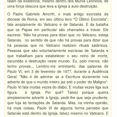
falam da existência, mesmo dentro dos Muros Leoninos, de
uma força obscura que leva a Igreja à auto-destruição.
O Padre Gabriele Amorth, o mais antigo exorcista da
diocese de Roma, em seu último livro "O Último Exorcista",
fala amplamente do Vaticano e de Satanás. E da batalha
que os Papas em particular são chamados a travar. Ele
escreve: "Não há provas para dizer que, no Vaticano, esteja
Satanás, no sentido de que não há provas para dizer que
há pessoas que no Vaticano realizem rituais satânicos.
Pessoas que são voluntariamente escravas de Satanás e
que trabalham para estabelecer o seu reino de morte,
escuridão e destruição neste mundo. Eu, pelo menos, não
tenho provas... Lembro-me entretanto, das palavras de
Paulo VI, em 3 de fevereiro de 1977, durante a Audiência
Geral: "Não é de admirar se a Escritura duramente nos
adverte de que o mundo inteiro jaz sob o poder do Maligno".
Paulo VI fala muitas vezes do diabo. E muitas vezes liga sua
figura à Igreja. Por quê? Talvez porque queira
simplesmente advertir a Igreja, pedir-lhe que seja prudente,
que fuja às tentações de Satanás. Mas, na minha opinião,
há mais coisas. Paulo VI de alguma forma percebe que
Satanás está dentro da Igreja, talvez mesmo no Vaticano. E