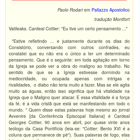
Paolo Rodari
em
Pallazzo Apostolico
tradução Montfort
Vatileaks. Cardeal Cottier: "Eu tive um certo pensamento ..."
"Estive refletindo ... e justamente durante os dias do
Consistório, conversando com outros confrades, eu
constatei que eu não era o único a ter um determinado
pensamento. Que é o seguinte: em toda agitação em torno
da Igreja se pode ver a obra do maligno ao trabalho. No
sentido de que se a Igreja estivesse dormindo na
mediocridade, ou ocupada apenas com intrigas e
rivalidades, o diabo não teria muito a fazer. Mas se ele agita
muito as águas, então isso significa que há vitalidade na
Igreja que o Maligno quer atacar. E essa vitalidade é a força
da fé, é a vida cristã que está se manifestando em todo o
mundo. " Quem disse estas palavras hoje mesmo ao jornal
Avvenire [da Conferência Episcopal Italiana] é Cardeal
Georges Cottier, 90 anos em abril, por quase vinte anos
teólogo da Casa Pontifícia (leia-se: "Cottier: Bento XVI é a
coluna que permanece de pé"). Suas palavras de fogo, elas