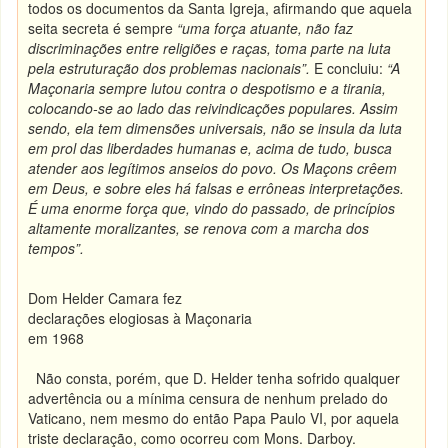
todos os documentos da Santa Igreja, afirmando que aquela
seita secreta é sempre
“
uma força atuante, não faz
discriminações entre religiões e raças, toma parte na luta
pela estruturação dos problemas nacionais”.
E concluiu:
“A
Maçonaria sempre lutou contra o despotismo e a tirania,
colocando-se ao lado das reivindicações populares. Assim
sendo, ela tem dimensões universais, não se insula da luta
em prol das liberdades humanas e, acima de tudo, busca
atender aos legítimos anseios do povo. Os Maçons crêem
em Deus, e sobre eles há falsas e errôneas interpretações.
É uma enorme força que, vindo do passado, de princípios
altamente moralizantes, se renova com a marcha dos
tempos”.
Dom Helder Camara fez
declarações elogiosas à Maçonaria
em 1968
Não consta, porém, que D. Helder tenha sofrido qualquer
advertência ou a mínima censura de nenhum prelado do
Vaticano, nem mesmo do então Papa Paulo VI, por aquela
triste declaração, como ocorreu com Mons. Darboy.