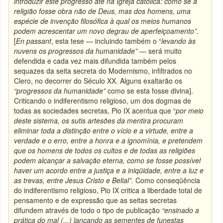
introduzir este progresso até na Igreja católica: como se a
religião fosse obra não de Deus, mas dos homens, uma
espécie de invenção filosófica à qual os meios humanos
podem acrescentar um novo degrau de aperfeiçoamento”.
[
En passant
, esta tese — incluindo também o “
levando às
nuvens os progressos da humanidade”
— será muito
defendida e cada vez mais difundida também pelos
sequazes da seita secreta do Modernismo, infiltrados no
Clero, no decorrer do Século XX. Alguns exaltarão os
“progressos da humanidade”
como se esta fosse divina].
Criticando o indiferentismo religioso, um dos dogmas de
todas as sociedades secretas, Pio IX acentua que “
por meio
deste sistema, os sutis artesões da mentira procuram
eliminar toda a distinção entre o vício e a virtude, entre a
verdade e o erro, entre a honra e a ignomínia, e pretendem
que os homens de todos os cultos e de todas as religiões
podem alcançar a salvação eterna, como se fosse possível
haver um acordo entre a justiça e a iniqüidade, entre a luz e
as trevas, entre Jesus Cristo e Belial”.
Como conseqüência
do indiferentismo religioso, Pio IX critica a liberdade total de
pensamento e de expressão que as seitas secretas
difundem através de todo o tipo de publicação
“ensinado a
prática do mal (...) lançando as sementes de funestas