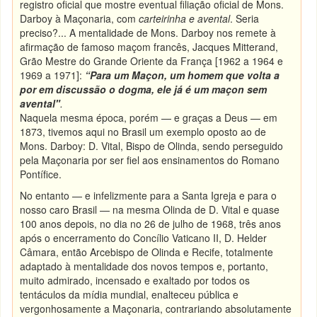
registro oficial que mostre eventual filiação oficial de Mons.
Darboy à Maçonaria, com
carteirinha e avental
. Seria
preciso?... A mentalidade de Mons. Darboy nos remete à
afirmação de famoso maçom francês, Jacques Mitterand,
Grão Mestre do Grande Oriente da França [1962 a 1964 e
1969 a 1971]:
“
Para um Maçon, um homem que volta a
por em discussão o dogma, ele já é um maçon sem
avental
"
.
Naquela mesma época, porém — e graças a Deus — em
1873, tivemos aqui no Brasil um exemplo oposto ao de
Mons. Darboy: D. Vital, Bispo de Olinda, sendo perseguido
pela Maçonaria por ser fiel aos ensinamentos do Romano
Pontífice.
No entanto — e infelizmente para a Santa Igreja e para o
nosso caro Brasil — na mesma Olinda de D. Vital e quase
100 anos depois, no dia no 26 de julho de 1968, três anos
após o encerramento do Concílio Vaticano II, D. Helder
Câmara, então Arcebispo de Olinda e Recife, totalmente
adaptado à mentalidade dos novos tempos e, portanto,
muito admirado, incensado e exaltado por todos os
tentáculos da mídia mundial, enalteceu pública e
vergonhosamente a Maçonaria, contrariando absolutamente