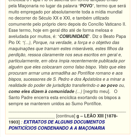
pela Maçonaria no lugar da palavra “
POVO
”, termo que será
muito empregado por absolutamente toda a mídia mundial
no decorrer do Século XX e XXI, e também utilizado
comumente pelo próprio clero depois do Concílio Vaticano II.
Esse termo, hoje em geral dito até de forma melosa e
aveludada por muitos, é: “
COMUNIDADE
”. Diz o Beato Papa
Pio IX:
“(...), Porque, na verdade, a força e o objetivo das
maquinações que tramam estes miseráveis, estes filhos da
perdição, ressoa claramente nos seus escritos em geral e,
particularmente, em obra ímpia recentemente publicada por
alguém que eles colocaram como falso bispo. Visto que eles
procuram armar uma armadilha ao Pontífice romano e aos
bispos, sucessores de S. Pedro e dos Apóstolos e a minar a
realidade do poder de jurisdição transferindo-o
ao povo
ou,
como eles dizem
à comunidade
(...)
[negrito meu]. O
Santo Padre encerra esta encíclica exortando os bispos a
sempre se manterem unidos ao Sumo Pontífice.
________________________________________________
___________________ [continua]
g – LEÃO XIII [1878-
1903]
:
EXTRATOS DE ALGUNS DOCUMENTOS
PONTICÍCIOS CONDENANDO A A MAÇONARIA