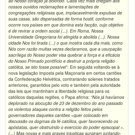
ao Nosso coração já dolorido. Cada vez mais chegam aos
nossos ouvidos reclamações e lamentações de
congregações religiosas que, implacavelmente expulsas de
suas casas, são dispersadas de forma hostil, conforme
ocorre nos países em que domina esta facção, cujo objetivo
é de revirar a ordem social (...). Em Roma, Nossa
Universidade Gregoriana foi atingida e abolida (...). Nossa
cidade Nos foi tirada (...) o que mostra cada dia mais, como
Nós com razão muitas vezes declaramos, que a usurpação
sacrílega do Nosso poder visa quebrar a força e a eficácia
do Nosso Primado pontifício e destruir a própria religião
católica, se isto fosse possível”.
Em seguida voltando-se à
nova legislação imposta pela Maçonaria em certos cantões
da Confederação Helvética, contrariando solenes tratados
anteriores, garantidos pelo voto e também pela autoridade
das leis que mantinham a liberdade religiosa para os
católicos daquelas regiões, o Papa afirma:
“Nós já havíamos
deplorado na alocução de 23 de dezembro do ano passado
os violentos ataques contra a religião feitos pelos
governadores daqueles cantões «quer colocado em
discussão os dogmas da fé católica, quer favorecendo os
apóstatas, quer obstruindo o exercício do poder episcopal ».
(...) Mas novas e mais graves injustiças surgiram juntando-