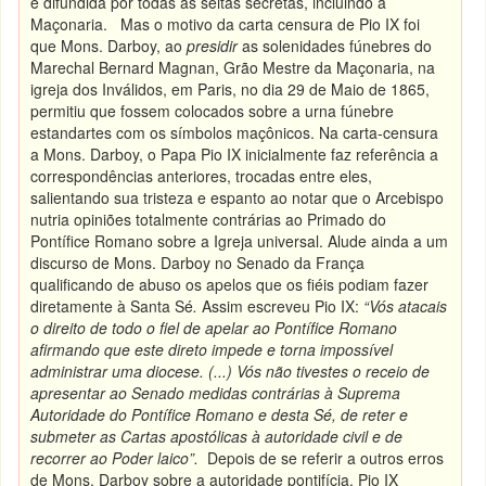
e difundida por todas as seitas secretas, incluindo a
Maçonaria. Mas o motivo da carta censura de Pio IX foi
que Mons. Darboy, ao
presidir
as solenidades fúnebres do
Marechal Bernard Magnan, Grão Mestre da Maçonaria, na
igreja dos Inválidos, em Paris, no dia 29 de Maio de 1865,
permitiu que fossem colocados sobre a urna fúnebre
estandartes com os símbolos maçônicos. Na carta-censura
a Mons. Darboy, o Papa Pio IX inicialmente faz referência a
correspondências anteriores, trocadas entre eles,
salientando sua tristeza e espanto ao notar que o Arcebispo
nutria opiniões totalmente contrárias ao Primado do
Pontífice Romano sobre a Igreja universal. Alude ainda a um
discurso de Mons. Darboy no Senado da França
qualificando de abuso os apelos que os fiéis podiam fazer
diretamente à Santa Sé
.
Assim escreveu Pio IX:
“
Vós atacais
o direito de todo o fiel de apelar ao Pontífice Romano
afirmando que este direto impede e torna impossível
administrar uma diocese. (...) Vós não tivestes o receio de
apresentar ao Senado medidas contrárias à Suprema
Autoridade do Pontífice Romano e desta Sé, de reter e
submeter as Cartas apostólicas à autoridade civil e de
recorrer ao Poder laico”.
Depois de se referir a outros erros
de Mons. Darboy sobre a autoridade pontifícia, Pio IX