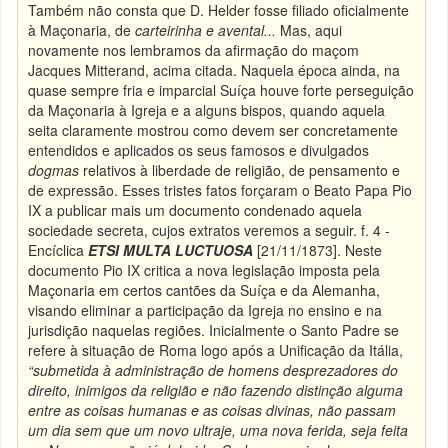
Também não consta que D. Helder fosse filiado oficialmente
à Maçonaria, de
carteirinha e avental...
Mas, aqui
novamente nos lembramos da afirmação do maçom
Jacques Mitterand, acima citada. Naquela época ainda, na
quase sempre fria e imparcial Suíça houve forte perseguição
da Maçonaria à Igreja e a alguns bispos, quando aquela
seita claramente mostrou como devem ser concretamente
entendidos e aplicados os seus famosos e divulgados
dogmas
relativos à liberdade de religião, de pensamento e
de expressão. Esses tristes fatos forçaram o Beato Papa Pio
IX a publicar mais um documento condenado aquela
sociedade secreta, cujos extratos veremos a seguir. f. 4 -
Encíclica
ETSI MULTA LUCTUOSA
[21/11/1873]. Neste
documento Pio IX critica a nova legislação imposta pela
Maçonaria em certos cantões da Suíça e da Alemanha,
visando eliminar a participação da Igreja no ensino e na
jurisdição naquelas regiões. Inicialmente o Santo Padre se
refere à situação de Roma logo após a Unificação da Itália,
“submetida à administração de homens desprezadores do
direito, inimigos da religião e não fazendo distinção alguma
entre as coisas humanas e as coisas divinas, não passam
um dia sem que um novo ultraje, uma nova ferida, seja feita