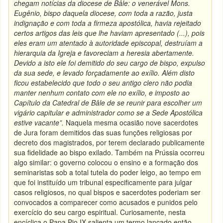
chegam notícias da diocese de
Bâle
: o venerável Mons.
Eugênio, bispo daquela diocese, com toda a razão, justa
indignação e com toda a firmeza apostólica, havia rejeitado
certos artigos das leis que lhe haviam apresentado (...), pois
eles eram um atentado à autoridade episcopal, destruíam a
hierarquia da Igreja e favoreciam a heresia abertamente.
Devido a isto ele foi demitido do seu cargo de bispo, expulso
da sua sede, e levado forçadamente ao exílio. Além disto
ficou estabelecido que todo o seu antigo clero não podia
manter nenhum contato com ele no exílio, e imposto ao
Capítulo da Catedral de
Bâle
de se reunir para escolher um
vigário capitular e administrador como se a Sede Apostólica
estive vacante”.
Naquela mesma ocasião nove sacerdotes
de Jura foram demitidos das suas funções religiosas por
decreto dos magistrados, por terem declarado publicamente
sua fidelidade ao bispo exilado. Também na Prússia ocorreu
algo similar: o governo colocou o ensino e a formação dos
seminaristas sob a total tutela do poder leigo, ao tempo em
que foi instituído um tribunal especificamente para julgar
casos religiosos, no qual bispos e sacerdotes poderiam ser
convocados a comparecer como acusados e punidos pelo
exercício do seu cargo espiritual. Curiosamente, nesta
encíclica o Papa Pio IX salienta um termo lançado então