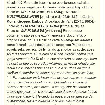
Século XX. Para este trabalho apresentaremos extratos
somente dos seguintes documentos do beato Papa Pio IX: -
Encíclica
QUI PLURIBUS
[9/11/1846]; - Alocução
MULTIPLICES INTER
[consistório de 25/9/1865]; - Carta a
Mons. Georges Darboy
, Arcebispo de Paris [25/10/1865]; -
Encíclica
ETSI MULTA LUCTUOSA
[21/11/1873]. f.1-
Encíclica
QUI PLURIBUS
[9/11/1846] Embora este
documento não se cite explicitamente a Maçonaria, o
próprio Papa Pio IX a inclui na carta
Quamquam dolores
como fazendo parte dos ensinamentos dos Papas sobre
aquela seita secreta. Salientando que todas as sociedades
secretas “
dirigem
a sua criminosa conspiração contra esta
Igreja romana”
, Pio IX afirma que elas
“não se envergonham
de ensinar que os sagrados mistérios da nossa religião são
fábulas e invenções humanas e que a doutrina da Igreja
católica é contrária ao bem e aos interesses da sociedade.
(...) Para fascinar mais facilmente as pessoas, para enganar
os espíritos imprevidentes e os ignorantes e levá-los a
abismos de erros, eles ousam a se orgulhar de serem os
únicos que possuem o conhecimento das verdadeiras fontes
da prosperidade (...) levando às nuvens os progressos da
humanidade. Na sua audácia sacrílega eles querem