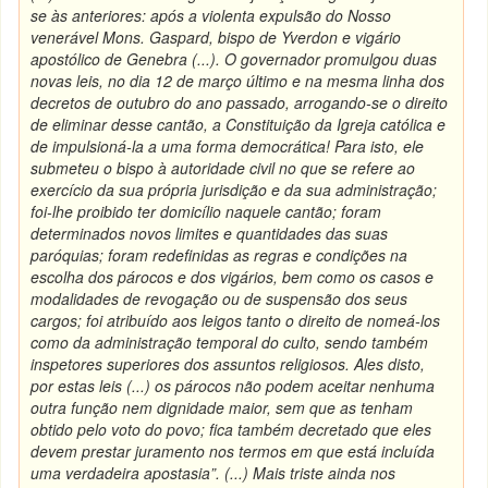
se às anteriores: após a violenta expulsão do Nosso
venerável Mons.
Gaspard
, bispo de
Yverdon
e vigário
apostólico de Genebra (...). O governador promulgou duas
novas leis, no dia 12 de março último e na mesma linha dos
decretos de outubro do ano passado, arrogando-se o direito
de eliminar desse cantão, a Constituição da Igreja católica e
de impulsioná-la a uma forma democrática! Para isto, ele
submeteu o bispo à autoridade civil no que se refere ao
exercício da sua própria jurisdição e da sua administração;
foi-lhe proibido ter domicílio naquele cantão; foram
determinados novos limites e quantidades das suas
paróquias; foram redefinidas as regras e condições na
escolha dos párocos e dos vigários, bem como os casos e
modalidades de revogação ou de suspensão dos seus
cargos; foi atribuído aos leigos tanto o direito de nomeá-los
como da administração temporal do culto, sendo também
inspetores superiores dos assuntos religiosos. Ales disto,
por estas leis (...) os párocos não podem aceitar nenhuma
outra função nem dignidade maior, sem que as tenham
obtido pelo voto do povo; fica também decretado que eles
devem prestar juramento nos termos em que está incluída
uma verdadeira apostasia”.
(...) Mais triste ainda nos