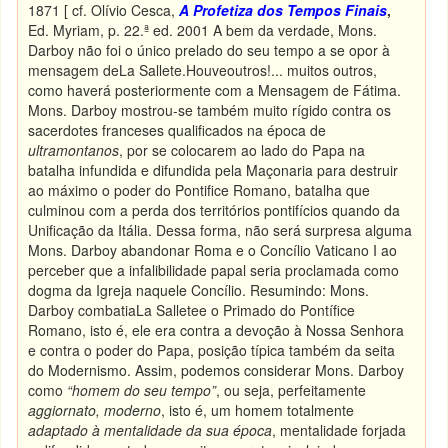
1871 [ cf. Olívio Cesca,
A Profetiza dos Tempos Finais
,
Ed. Myriam, p. 22.ª ed. 2001 A bem da verdade, Mons.
Darboy não foi o único prelado do seu tempo a se opor à
mensagem deLa Sallete.Houveoutros!... muitos outros,
como haverá posteriormente com a Mensagem de Fátima.
Mons. Darboy mostrou-se também muito rígido contra os
sacerdotes franceses qualificados na época de
ultramontanos
, por se colocarem ao lado do Papa na
batalha infundida e difundida pela Maçonaria para destruir
ao máximo o poder do Pontifice Romano, batalha que
culminou com a perda dos territórios pontifícios quando da
Unificação da Itália. Dessa forma, não será surpresa alguma
Mons. Darboy abandonar Roma e o Concílio Vaticano I ao
perceber que a infalibilidade papal seria proclamada como
dogma da Igreja naquele Concílio. Resumindo: Mons.
Darboy combatiaLa Salletee o Primado do Pontífice
Romano, isto é, ele era contra a devoção à Nossa Senhora
e contra o poder do Papa, posição típica também da seita
do Modernismo. Assim, podemos considerar Mons. Darboy
como
“homem do seu tempo”
, ou seja, perfeitamente
aggiornato
, moderno
,
isto é, um homem totalmente
adaptado à mentalidade da sua época
, mentalidade forjada