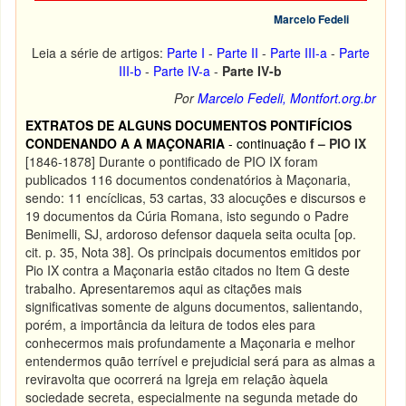
Marcelo Fedeli
Leia a série de artigos:
Parte I
-
Parte II
-
Parte III-a
-
Parte
III-b
-
Parte IV-a
-
Parte IV-b
Por
Marcelo Fedeli, Montfort.org.br
EXTRATOS DE ALGUNS DOCUMENTOS PONTIFÍCIOS
CONDENANDO A A MAÇONARIA
- continuação
f – PIO IX
[1846-1878] Durante o pontificado de PIO IX foram
publicados 116 documentos condenatórios à Maçonaria,
sendo: 11 encíclicas, 53 cartas, 33 alocuções e discursos e
19 documentos da Cúria Romana, isto segundo o Padre
Benimelli, SJ, ardoroso defensor daquela seita oculta [op.
cit. p. 35, Nota 38]. Os principais documentos emitidos por
Pio IX contra a Maçonaria estão citados no Item G deste
trabalho. Apresentaremos aqui as citações mais
significativas somente de alguns documentos, salientando,
porém, a importância da leitura de todos eles para
conhecermos mais profundamente a Maçonaria e melhor
entendermos quão terrível e prejudicial será para as almas a
reviravolta que ocorrerá na Igreja em relação àquela
sociedade secreta, especialmente na segunda metade do