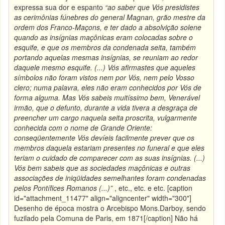
expressa sua dor e espanto
“ao saber que
Vós presidistes
as cerimônias fúnebres do general Magnan, grão mestre da
ordem dos Franco-Maçons, e ter dado a absolvição solene
quando as insígnias maçônicas eram colocadas sobre o
esquife, e que os membros da condenada seita, também
portando aquelas mesmas insígnias, se reuniam ao redor
daquele mesmo esquife. (...) Vós afirmastes que aqueles
símbolos não foram vistos nem por Vós, nem pelo Vosso
clero; numa palavra, eles não eram conhecidos por Vós de
forma alguma. Mas Vós sabeis muitíssimo bem, Venerável
irmão, que o defunto, durante a vida tivera a desgraça de
preencher um cargo naquela seita proscrita, vulgarmente
conhecida com o nome de Grande Oriente:
conseqüentemente Vós devíeis facilmente prever que os
membros daquela estariam presentes no funeral e que eles
teriam o cuidado de comparecer com as suas insígnias. (...)
Vós bem sabeis que as sociedades maçônicas e outras
associações de iniqüidades semelhantes foram condenadas
pelos Pontífices Romanos (...)”
, etc., etc. e etc. [caption
id="attachment_11477" align="aligncenter" width="300"]
Desenho de época mostra o Arcebispo Mons.Darboy, sendo
fuzilado pela Comuna de Paris, em 1871[/caption] Não há