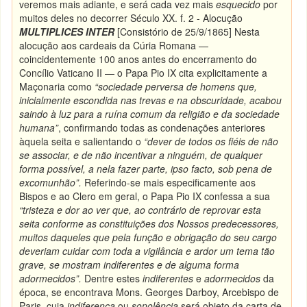
veremos mais adiante, e será cada vez mais
esquecido
por
muitos deles no decorrer Século XX. f. 2 - Alocução
MULTIPLICES INTER
[Consistório de 25/9/1865] Nesta
alocução aos cardeais da Cúria Romana —
coincidentemente 100 anos antes do encerramento do
Concílio Vaticano II — o Papa Pio IX cita explicitamente a
Maçonaria como
“sociedade perversa de homens que,
inicialmente escondida nas trevas e na obscuridade, acabou
saindo à luz para a ruína comum da religião e da sociedade
humana”
,
confirmando todas as condenações anteriores
àquela seita e salientando o
“dever de todos os fiéis de não
se associar, e de não incentivar a ninguém, de qualquer
forma possível, a nela fazer parte
, ipso facto,
sob pena de
excomunhão”.
Referindo-se mais especificamente aos
Bispos e ao Clero em geral, o Papa Pio IX confessa a sua
“tristeza e dor ao ver que, ao contrário de reprovar esta
seita conforme as constituições dos Nossos predecessores,
muitos daqueles que pela função e obrigação do seu cargo
deveriam cuidar com toda a vigilância e ardor um tema tão
grave, se mostram indiferentes e de alguma forma
adormecidos”.
Dentre estes
indiferentes
e
adormecidos
da
época, se encontrava Mons. Georges Darboy, Arcebispo de
Paris, cuja
indiferença
ou
sonolência
será objeto da carta de