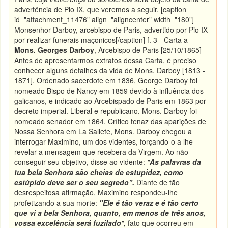
advertência de Pio IX, que veremos a seguir. [caption
id="attachment_11476" align="aligncenter" width="180"]
Monsenhor Darboy, arcebispo de Paris, advertido por Pio IX
por realizar funerais maçonicos[/caption] f. 3 - Carta a
Mons. Georges Darboy
, Arcebispo de Paris [25/10/1865]
Antes de apresentarmos extratos dessa Carta, é preciso
conhecer alguns detalhes da vida de Mons. Darboy [1813 -
1871]. Ordenado sacerdote em 1836, George Darboy foi
nomeado Bispo de Nancy em 1859 devido à influência dos
galicanos, e indicado ao Arcebispado de Paris em 1863 por
decreto imperial. Liberal e republicano, Mons. Darboy foi
nomeado senador em 1864. Crítico tenaz das aparições de
Nossa Senhora em La Sallete, Mons. Darboy chegou a
interrogar Maximino, um dos videntes, forçando-o a lhe
revelar a mensagem que recebera da Virgem. Ao não
conseguir seu objetivo, disse ao vidente:
"
As palavras da
tua bela Senhora são cheias de estupidez, como
estúpido deve ser o seu segredo".
Diante de tão
desrespeitosa afirmação, Maximino respondeu-lhe
profetizando a sua morte:
"Ele é tão veraz e é tão certo
que vi a bela Senhora, quanto, em menos de três anos,
vossa excelência será fuzilado
",
fato que ocorreu em