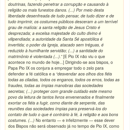
doutrinas, fazendo penetrar a corrupção e causando à
religião os mais funestos danos. (...) Por meio desta
liberdade desenfreada de tudo pensar, de tudo dizer e de
tudo imprimir, os costumes públicos desceram a um terrível
grau de malícia: a santa religião de Jesus Cristo é
desprezada; a excelsa majestade do culto divino é
vilipendiada; a autoridade da Santa Sé apostólica é
invertida; o poder da Igreja, atacado sem tréguas, é
reduzido à humilhante servidão; (...) a santidade do
matrimônio é violentada (...).”
[E Pio IX não viu o que
acontece no mundo de hoje...] Dirigindo-se aos bispos, o
Papa Pio IX os conjura a empregar todo o zelo para
defender a fé católica e a
“desvendar aos olhos dos fiéis
todas as ciladas, todos os enganos, todos os erros, todas as
fraudes, todas as ímpias manobras das sociedades
secretas; (...) proteger com grande cuidado este mesmo
povo da leitura de tantos livros envenenados e finalmente
exortar os fiéis a fugir, como diante de serpente, das
reuniões das sociedades ímpias para preservá-los do
contato de tudo o que é contrário à fé, à religião e aos bons
costumes. (...)
No entanto — e infelizmente — esse dever
dos Bispos não será observado já no tempo de Pio IX, como