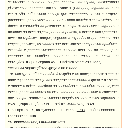
se precipitadamente ao mal pela natureza corrompida, consideramos
já escancarado aquele abismo (Apoc 9,3) do qual, segundo foi dado
ver a São João, subia fumaça que entenebrecia o sol e arrojava
gafanhotos que devastavam a terra. Daqui provém a efervescência de
ânimo, a corrupção da juventude, o desprezo das coisas sagradas e
profanas no meio do povo; em uma palavra, a maior e mais poderosa
peste da república, porque, segundo a experiência que remonta aos
tempos primitivos, as cidades que mais floresceram por sua opulência,
extensão e poderio sucumbiram, somente pelo mal da desbragada
liberdade de opiniões, liberdade de ensino e ânsia de
inovações
“ (Papa Gregório XVI – Encíclica
Mirari Vos
, 1832)
“Males da separação da Igreja e do Estado
“16. Mais grato não é também à religião e ao principado civil o que se
pode esperar do desejo dos que procuram separar a Igreja e o Estado,
e romper a mútua concórdia do sacerdócio e do império. Sabe-se, com
efeito, que os amadores da falsa liberdade temeram ante a concórdia,
que sempre produziu resultados magníficos, nas coisas sagradas e
civis. ”
(Papa Gregório XVI – Encíclica
Mirari Vos
, 1832)
E o Papa Pio IX, no
Syllabus
, entre vários
erros
também condenou a
liberdade de culto:
“III. Indiferentismo, Latitudinarismo