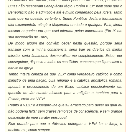
Os maçons vão apelar para os altos poderes do Estado, porque as
Bulas não receberam Beneplácito régio. Porém V. Exª bem sabe que o
Beneplácito não é admitido e até é muito condenado pela Igreja. Tanto
mais que na questão vertente o Sumo Pontífice declara formalmente
dita excomunhão atingir a Maçonaria em todo e qualquer País, ainda
mesmo naqueles em que está tolerada pelos Imperantes (Pio IX em
sua declaração de 1865).
De modo algum me convém ceder nesta questão, porque seria
transigir com a minha consciência, seria trair os direitos da minha
missão, seria finalmente desmoralizar-me completamente. Estou, por
conseguinte, disposto a todos os sacrifícios, contanto que fique salvo o
direito da Igreja.
Tenho inteira certeza de que V.Exª como verdadeiro católico e como
ministro de uma nação, cuja religião é a católica apostólica romana,
apoiará o procedimento de um Bispo católico principalmente em
questão de tão subido alcance para a religião e também para o
Estado, creia-me V.Exª.
Repito a V.Ex.ª e asseguro-lhe que fui arrastado pelo dever ao qual eu
não poderia faltar sem graves remorsos de consciência, e sem grande
descrédito do meu caráter episcopal.
Fico orando para que o Altíssimo outorgue a V.Exª luz e força, e
declaro-me, como sempre.