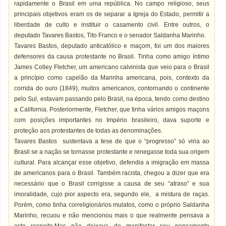
rapidamente o Brasil em uma república. No campo religioso, seus
principais objetivos eram os de separar a Igreja do Estado, permitir a
liberdade de culto e instituir o casamento civil. Entre outros, o
deputado Tavares Bastos, Tito Franco e o senador Saldanha Marinho.
Tavares Bastos, deputado anticatólico e maçom, foi um dos maiores
defensores da causa protestante no Brasil. Tinha como amigo íntimo
James Colley Fletcher, um americano calvinista que veio para o Brasil
a princípio como capelão da Marinha americana, pois, contexto da
corrida do ouro (1849), muitos americanos, contornando o continente
pelo Sul, estavam passando pelo Brasil, na época, tendo como destino
a California. Posteriormente, Fletcher, que tinha vários amigos maçons
com posições importantes no Império brasileiro, dava suporte e
proteção aos protestantes de todas as denominações.
Tavares Bastos sustentava a tese de que o “progresso” só viria ao
Brasil se a nação se tornasse protestante e renegasse toda sua origem
cultural. Para alcançar esse objetivo, defendia a imigração em massa
de americanos para o Brasil. Também racista, chegou a dizer que era
necessário que o Brasil corrigisse a causa de seu “atraso” e sua
imoralidade, cujo pior aspecto era, segundo ele, a mistura de raças.
Porém, como tinha correligionários mulatos, como o próprio Saldanha
Marinho, recuou e não mencionou mais o que realmente pensava a