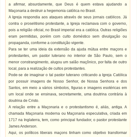
a afirmar, absurdamente, que Deus é quem estava ajudando a
Maçonaria a destruir a hegemonia católica no Brasil.
A Igreja respondia aos ataques através de seus jornais católicos. Já
contra o proselitismo protestante, a Igreja reclamava com o governo,
pois a religião oficial, no Brasil imperial era a católica. Outras religiões
eram permitidas, porém com culto doméstico sem divulgação ou
propaganda, conforme a constituição vigente.
Para se ter uma ideia da extensão da ajuda mútua entre maçons e
protestantes, um pastor luterano no interior de São Paulo, sem o
menor constrangimento, alugou um salão maçônico, por falta de outro
local, para a realização de cultos protestantes.
Pode-se de imaginar o tal pastor luterano criticando a Igreja Católica
por possuir imagens de Nosso Senhor, de Nossa Senhora e dos
Santos, em meio a vários símbolos, figuras e imagens esotéricas em
um local onde se ensinava, secretamente, uma doutrina contrária à
doutrina de Cristo.
A relação entre a Maçonaria e o protestantismo é, aliás, antiga. A
chamada Maçonaria moderna ou Maçonaria especulativa, criada em
1717 na Inglaterra, tem, como principal fundador, o pastor protestante
James Anderson.
Aqui, os políticos liberais maçons tinham como objetivo transformar