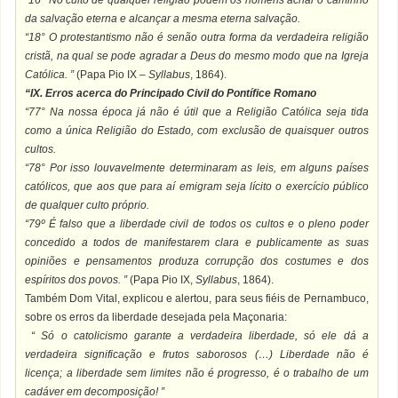
“16° No culto de qualquer religião podem os homens achar o caminho
da salvação eterna e alcançar a mesma eterna salvação.
“18° O protestantismo não é senão outra forma da verdadeira religião
cristã, na qual se pode agradar a Deus do mesmo modo que na Igreja
Católica. ”
(Papa Pio IX –
Syllabus
, 1864).
“IX. Erros acerca do Principado Civil do Pontífice Romano
“77° Na nossa época já não é útil que a Religião Católica seja tida
como a única Religião do Estado, com exclusão de quaisquer outros
cultos.
“78° Por isso louvavelmente determinaram as leis, em alguns países
católicos, que aos que para aí emigram seja lícito o exercício público
de qualquer culto próprio.
“79º É falso que a liberdade civil de todos os cultos e o pleno poder
concedido a todos de manifestarem clara e publicamente as suas
opiniões e pensamentos produza corrupção dos costumes e dos
espíritos dos povos. ”
(Papa Pio IX,
Syllabus
, 1864).
Também Dom Vital, explicou e alertou, para seus fiéis de Pernambuco,
sobre os erros da liberdade desejada pela Maçonaria:
“ Só o catolicismo garante a verdadeira liberdade, só ele dá a
verdadeira significação e frutos saborosos (…) Liberdade não é
licença; a liberdade sem limites não é progresso, é o trabalho de um
cadáver em decomposição! ”