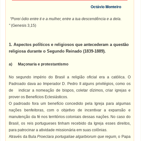
Octávio Monteiro
“Porei ódio entre ti e a mulher, entre a tua descendência e a dela.
”
(Genesis 3,15)
1. Aspectos políticos e religiosos que antecederam a questão
religiosa durante o Segundo Reinado (1839-1889).
a) Maçonaria e protestantismo
No segundo império do Brasil a religião oficial era a católica. O
Padroado dava ao Imperador D. Pedro II alguns privilégios, como os
de indicar a nomeação de bispos, coletar dízimos, criar igrejas e
prover os Benefícios Eclesiásticos.
O padroado fora um benefício concedido pela Igreja para algumas
nações benfeitoras, com o objetivo de incentivar a expansão e
manutenção da fé nos territórios coloniais dessas nações. No caso do
Brasil, os reis portugueses tinham recebido da Igreja esses direitos,
para patrocinar a atividade missionária em suas colônias.
Através da Bula
Proeclara portugaliae algarbiorum que regum,
o Papa