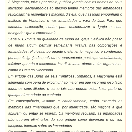
A Maçonaria, talvez por acinte, publica jornais com os nomes de seus
iniciados, declarando-os ao mesmo tempo membros das Irmandades
religiosas: há respeitáveis maçons, diz ela, que nas lojas empunham o
malhete de Venerável e nas Irmandades a vara de Juiz. Para que
tamanha ostentação, senão para desmoralizar a Igreja e seus
delegados que a condenam?
Sabe V. Ex.ª que na qualidade de Bispo da Igreja Católica não posso
de modo algum permitir semelhante mistura nas corporações e
Irmandades religiosas; porquanto o elemento maçônico é condenado
por aquela Igreja da qual sou o representante, posto que imeritamente,
máxime quando a maçonaria faz disto tanto alarde e tira argumentos
contra o Prelado Diocesano.
Em virtude das Bulas de seis Pontífices Romanos, a Maçonaria está
fulminada com pena de excomunhão maior em que incorrem ipso facto
todos os seus filiados; e como tais não podem estes fazer parte de
qualquer irmandade ou confraria.
Em consequência, instante e caridosamente, tenho exortado os
membros das Irmandades que, por infelicidade, são maçons a que
abjurem ou então se retirem. Os membros recusam, as Irmandades
não querem eliminá-los de seu grêmio como deveriam e eu vou
lançando interdito sobre as Irmandades.