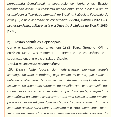
propaganda (jornalística), a separação de Igreja e do Estado,
desfazendo assim, “ o consórcio híbrido entre trono e altar” a fim de
estabelecer a “liberdade humana” no Brasil (…) absoluta liberdade de
culto (…) e pela liberdade de consciência” (
Vieira, David Gueiros –
O
protestantismo, a Maçonaria e a Questão Religiosa no Brasil
, 1980,
p.288)
b)
Textos pontifícios e episcopais
Como é sabido, pouco antes, em 1832, Papa Gregório XVI na
encíclica
Mirari Vos
condenara a liberdade de consciência e a
separação entre Igreja e o Estado. Diz ele:
“
Delírio da liberdade de consciência
“10. Dessa fonte lodosa do indiferentismo promana aquela
sentença absurda e errônea, digo melhor disparate, que afirma e
defende a liberdade de consciência. Este erro corrupto abre alas,
escudado na imoderada liberdade de opiniões que, para confusão das
coisas sagradas e civis, se estendo por toda parte, chegando a
imprudência de alguém se asseverar que dela resulta grande proveito
para a causa da religião. Que morte pior há para a alma, do que a
liberdade do erro! Dizia Santo Agostinho (Ep. 166). Certamente, roto o
freio que mantém os homens nos caminhos da verdade, e inclinando-