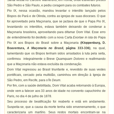
Santa Missa no Cárcere Mamertino, em Roma, onde estiveram presos
São Pedro e São Paulo, e pediu coragem para os combates futuros.
Pio IX, nessa ocasião, mandou levantar o interdito lançado pelos
Bispos do Pará e de Olinda, contra as igrejas de suas dioceses. O que
foi aproveitado pela Maçonaria, que se jactava de que o Papa Pio IX,
levantando os interditos, estava também deixando de condenar a
Maçonaria brasileira, aproveitando para difamar Dom Vital. Esse erro
de entendimento foi desfeito com a nova Carta
Exortae in ista
do Papa
Pio IX aos Bispos do Brasil sobre a Maçonaria
(Kloppenburg, D.
Boaventura,
A Maçonaria no Brasil
, página 333-336)
, na qual,
lamentando que os Bispos tenham sidos arrastados à luta pela seita,
confirmou integralmente o Breve
Quamquam Dolores
e reafirmando
que a Maçonaria não estava excluída da condenação.
Dom Vital regressou ao Brasil triunfante e, revestido de suas vestes
pontificais, cercado pela multidão, caminhou em direção à Igreja de
São Pedro, em Recife, para o
Te Deum
.
Por fim, com a saúde debilitada, Dom Vital acaba retornando à Europa,
onde vem a falecer aos 33 anos de idade no convento capuchinho de
Paris, no dia 4 de julho de 1878.
Seu processo de beatificação foi reaberto e está em andamento.
Suspeita-se, que a causa da morte tenha sido envenenamento, o que
caracterizaria um martírio. Seus restos mortais encontram-se na