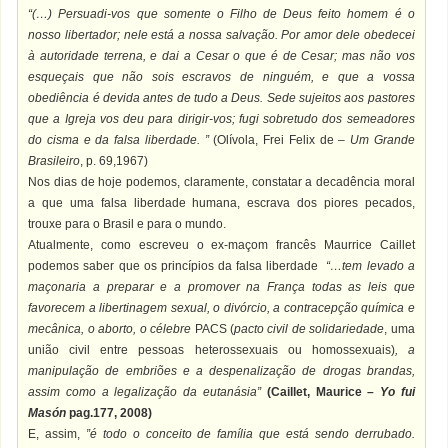
“(…) Persuadi-vos que somente o Filho de Deus feito homem é o
nosso libertador; nele está a nossa salvação. Por amor dele obedecei
à autoridade terrena, e dai a Cesar o que é de Cesar; mas não vos
esqueçais que não sois escravos de ninguém, e que a vossa
obediência é devida antes de tudo a Deus. Sede sujeitos aos pastores
que a Igreja vos deu para dirigir-vos; fugi sobretudo dos semeadores
do cisma e da falsa liberdade. ”
(Olívola, Frei Felix de –
Um Grande
Brasileiro
, p. 69,1967)
Nos dias de hoje podemos, claramente, constatar a decadência moral
a que uma falsa liberdade humana, escrava dos piores pecados,
trouxe para o Brasil e para o mundo.
Atualmente, como escreveu o ex-maçom francês Maurrice Caillet
podemos saber que os princípios da falsa liberdade
“…tem levado a
maçonaria a preparar e a promover na França todas as leis que
favorecem a libertinagem sexual, o divórcio, a contracepção química e
mecânica, o aborto, o célebre
PACS (
pacto civil de solidariedade
, uma
união civil entre pessoas heterossexuais ou homossexuais)
, a
manipulação de embriões e a despenalização de drogas brandas,
assim como a legalização da eutanásia”
(Caillet, Maurice –
Yo fui
Masón
pag.177, 2008)
E, assim,
”é todo o conceito de família que está sendo derrubado.