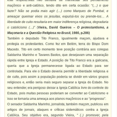
este respeito.Mas não deixava de manifestar seu pensamento
maçônico e anti-católico, tendo dito em certa ocasião: “(
…) o que
fazer? Não se podia mais agir (…) como Marques de Pombal, e
ameaçar queimar vivos os jesuítas, expulsá-los ou prende-los… A
liberdade de culto resultaria em maior indiferença religiosa, degradaria
o catolicismo (…)”
(
Vieira, David Gueiros –
O protestantismo, a
Maçonaria e a Questão Religiosa no Brasil
, 1980, p.286)
Também o deputado Tito Franco, igualmente maçom, ajudava e
protegia os protestantes. Como fez em Belém, terra do Bispo Dom
Macedo. Tito em certo momento teve posição contrária aos colegas
Saldanha Marinho e Tavares Bastos, que desejavam uma separação
rápida entre Igreja e Estado. A posição de Tito Franco era a galicana,
queria que a Igreja permanecesse ligada ao Estado para ser
controlada. Para ele o Estado deveria permitir a liberdade religiosa e
de culto, pois assim a população poderia se dividir em vários grupos
religiosos e, então seria mais seguro separar a Igreja do Estado. No
seu entender, era perigoso deixar a Igreja Católica livre do controle do
Estado, pois muitas pessoas poderiam se converter ao Catolicismo e
isso se tornaria uma ameaça aos planos maçônicos e ao “progresso”.
O senador Saldanha Marinho, jornalista, também maçom, publicou em
artigos de jornais, ataques e críticas sistemáticos contra a Igreja
Católica. Seu objetivo era, segundo Vieira,
“ (..) promover, pela