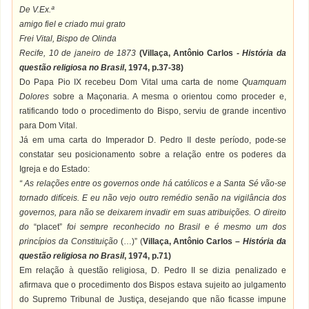
De V.Ex.ª
amigo fiel e criado mui grato
Frei Vital, Bispo de Olinda
Recife, 10 de janeiro de 1873
(
Villaça, Antônio Carlos
- História da
questão religiosa no Brasil
, 1974, p.37-38)
Do Papa Pio IX recebeu Dom Vital uma carta de nome
Quamquam
Dolores
sobre a Maçonaria. A mesma o orientou como proceder e,
ratificando todo o procedimento do Bispo, serviu de grande incentivo
para Dom Vital.
Já em uma carta do Imperador D. Pedro II deste período, pode-se
constatar seu posicionamento sobre a relação entre os poderes da
Igreja e do Estado:
“ As relações entre os governos onde há católicos e a Santa Sé vão-se
tornado difíceis. E eu não vejo outro remédio senão na vigilância dos
governos, para não se deixarem invadir em suas atribuições. O direito
do
“placet”
foi sempre reconhecido no Brasil e é mesmo um dos
princípios da Constituição
(…)”
(
Villaça, Antônio Carlos –
História da
questão religiosa no Brasil
, 1974, p.71)
Em relação à questão religiosa, D. Pedro II se dizia penalizado e
afirmava que o procedimento dos Bispos estava sujeito ao julgamento
do Supremo Tribunal de Justiça, desejando que não ficasse impune