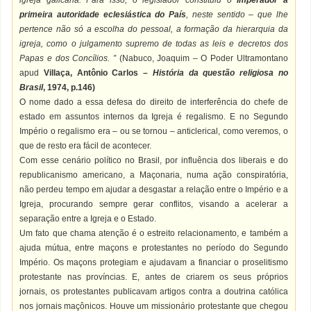
igreja galicana. Para isso, o legislador constituiu o
Imperador a
primeira autoridade eclesiástica do País
, neste sentido – que lhe
pertence não só a escolha do pessoal, a formação da hierarquia da
igreja, como o julgamento supremo de todas as leis e decretos dos
Papas e dos Concílios. ”
(Nabuco, Joaquim – O Poder Ultramontano
apud
Villaça, Antônio Carlos –
História da questão religiosa no
Brasil
, 1974, p.146)
O nome dado a essa defesa do direito de interferência do chefe de
estado em assuntos internos da Igreja é regalismo. E no Segundo
Império o regalismo era – ou se tornou – anticlerical, como veremos, o
que de resto era fácil de acontecer.
Com esse cenário político no Brasil, por influência dos liberais e do
republicanismo americano, a Maçonaria, numa ação conspiratória,
não perdeu tempo em ajudar a desgastar a relação entre o Império e a
Igreja, procurando sempre gerar conflitos, visando a acelerar a
separação entre a Igreja e o Estado.
Um fato que chama atenção é o estreito relacionamento, e também a
ajuda mútua, entre maçons e protestantes no período do Segundo
Império. Os maçons protegiam e ajudavam a financiar o proselitismo
protestante nas províncias. E, antes de criarem os seus próprios
jornais, os protestantes publicavam artigos contra a doutrina católica
nos jornais maçônicos. Houve um missionário protestante que chegou