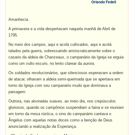
Orlando Fedeli
Amanhecia.
A primavera e a vida despertavam naquela manhã de Abril de
1795.
No meio dos campos, aqui e acolá cultivados, aqui e acolá
talados pela guerra, sobressaindo aristocraticamente sobre o
casario da aldeia de Chanzeaux, o campanário da Igreja se erguia
como um vulto escuro, no lento clarear da aurora.
Os soldados revolucionários, que silenciosos esperavam a ordem
de atacar, olhavam a aldeia semi-queimada que se apertava em
torno da Igreja com seu campanário mudo que dominava a
paisagem.
Outrora, nas alvoradas suaves, ao meio dia, nos crepúsculos
gloriosos, quando os campônios suspendiam a faina e se reuniam
em torno da mesa rústica, o sino do campanário cantava o
Ângelus com aquelas notas doces como a benção de Deus
anunciando a realização da Esperança.