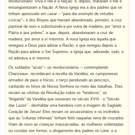
revolucionário “Viva o Rei e a Nação” e, depois, mataram o Rei e
ensangüentaram a Nação. A Nova Igreja era a dos padres que se
tinham apressado em casar -- “para dar exemplo de virtudes
cívicas”-- e dos Bispos que haviam abandonado, primeiro, a cruz
pastoral de ouro e substituindo-a por outra de madeira, por “amor a
Pátria e aos pobres”, e que, depois, abandonaram a cruz de
madeira, por amor a si mesmos. A nova Igreja era aquela que
renegara a Deus para adorar a Razão, e que renegou depois a
Razão para adorar o Ser Supremo, a Igreja que, adorando, tudo, e
só adorava a si mesma.
Os soldados “azuis"-- os revolucionários -- contemplando
Chanzeaux, recordavam a revolta da Vandéia, os camponeses
armados de paus e foices, o terço pendurado ao pescoço,
cantando os hinos de Nossa Senhora no meio das batalhas. Eles
reviam as vitórias da Revolução sobre os “fanáticos”, os
“brigands” da Vandéia que ousavam no século XVIII - o “Século
das Luzes” - desfraldar uma bandeira com a imagem do Sagrado
Coração de Jesus! Eles reviam os assassinatos e os incêndios
que as “colunas infernais” tinham feito naquelas terra de cruzados.
Viam de novo as crianças massacradas, as mulheres violentadas
ou cozidas nos fornos, o afogamento dos padres no Loire, e a