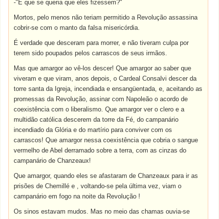
-"E que se queria que eles fizessem?"
Mortos, pelo menos não teriam permitido a Revolução assassina
cobrir-se com o manto da falsa misericórdia.
É verdade que desceram para morrer, e não tiveram culpa por
terem sido poupados pelos carrascos de seus irmãos.
Mas que amargor ao vê-los descer! Que amargor ao saber que
viveram e que viram, anos depois, o Cardeal Consalvi descer da
torre santa da Igreja, incendiada e ensangüentada, e, aceitando as
promessas da Revolução, assinar com Napoleão o acordo de
coexistência com o liberalismo. Que amargor ver o clero e a
multidão católica descerem da torre da Fé, do campanário
incendiado da Glória e do martírio para conviver com os
carrascos! Que amargor nessa coexistência que cobria o sangue
vermelho de Abel derramado sobre a terra, com as cinzas do
campanário de Chanzeaux!
Que amargor, quando eles se afastaram de Chanzeaux para ir as
prisões de Chemillé e , voltando-se pela última vez, viam o
campanário em fogo na noite da Revolução !
Os sinos estavam mudos. Mas no meio das chamas ouvia-se