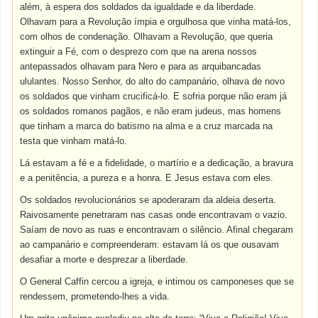
além, à espera dos soldados da igualdade e da liberdade.
Olhavam para a Revolução ímpia e orgulhosa que vinha matá-los,
com olhos de condenação. Olhavam a Revolução, que queria
extinguir a Fé, com o desprezo com que na arena nossos
antepassados olhavam para Nero e para as arquibancadas
ululantes. Nosso Senhor, do alto do campanário, olhava de novo
os soldados que vinham crucificá-lo. E sofria porque não eram já
os soldados romanos pagãos, e não eram judeus, mas homens
que tinham a marca do batismo na alma e a cruz marcada na
testa que vinham matá-lo.
Lá estavam a fé e a fidelidade, o martírio e a dedicação, a bravura
e a penitência, a pureza e a honra. E Jesus estava com eles.
Os soldados revolucionários se apoderaram da aldeia deserta.
Raivosamente penetraram nas casas onde encontravam o vazio.
Saíam de novo as ruas e encontravam o silêncio. Afinal chegaram
ao campanário e compreenderam: estavam lá os que ousavam
desafiar a morte e desprezar a liberdade.
O General Caffin cercou a igreja, e intimou os camponeses que se
rendessem, prometendo-lhes a vida.