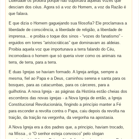
Liberdade os proibira porque não suportava aquelas vozes que
desciam dos céus. Agora só a voz do Homem, a voz da Razão é
que falava.
E que dizia o Homem gaguejando sua filosofia? Ele proclamava a
liberdade de consciência, a liberdade de religião, a liberdade de
imprensa... e proibia o toque dos sinos - “vozes do fanatismo” -
erguidos em torres “aristocráticas” que dominavam as aldeias.
Proibia aquela voz que importunava a terra falando do Céu,
incomodava o homem que só queria viver como os animais na
terra, de terra, para a terra.
E duas Igrejas se haviam formado. A Igreja antiga, sempre a
mesma, fiel ao Papa e a Deus, caminhou serena e santa para os
bosques, para as catacumbas, para os cárceres, para a
guilhotina. A nova Igreja - as páginas da História estão cheias dos
escombros das novas igrejas - a Nova Igreja de então, a Igreja
Constitucional Revolucionária, fingindo a princípio manter a Fé
para esconder a revolta contra o Papa, caiu depois da revolta na
traição, da traição na vergonha, da vergonha na apostasia.
A Nova Igreja era a dos padres que, a principio, haviam trocado,
na Missa , o “O senhor esteja convosco” pelo slogan