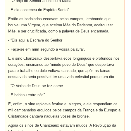
- “O anjo do Senhor anunciou a Maria
- E ela concebeu do Espírito Santo”.
Então as badaladas ecoavam pelos campos, lembrando que
houve uma Virgem, que aceitou Mãe do Redentor, aceitou ser
Mãe, e ser crucificada, como a palavra de Deus encarnada.
- “Eis aqui a Escrava do Senhor
- Faça-se em mim segundo a vossa palavra”.
E o sino Chanzeaux despertava ecos longínquos e profundos nos
corações, ensinando ao “miúdo povo de Deus” que despertava
para o trabalho ou dele voltava cansado, que após as fainas
dessa vida seria possível ter uma vida celestial porque um dia
- “O Verbo de Deus se fez carne
- E habitou entre nós”.
E, enfim, o sino repicava festivo e, alegres, a ele respondiam os
mil campanários erguidos pelos campos da França e da Europa: a
Cristandade cantava naquelas vozes de bronze.
Agora os sinos de Chanzeaux estavam mudos. A Revolução da