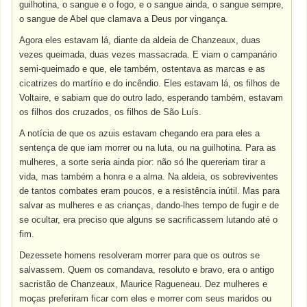
guilhotina, o sangue e o fogo, e o sangue ainda, o sangue sempre,
o sangue de Abel que clamava a Deus por vingança.
Agora eles estavam lá, diante da aldeia de Chanzeaux, duas
vezes queimada, duas vezes massacrada. E viam o campanário
semi-queimado e que, ele também, ostentava as marcas e as
cicatrizes do martírio e do incêndio. Eles estavam lá, os filhos de
Voltaire, e sabiam que do outro lado, esperando também, estavam
os filhos dos cruzados, os filhos de São Luís.
A notícia de que os azuis estavam chegando era para eles a
sentença de que iam morrer ou na luta, ou na guilhotina. Para as
mulheres, a sorte seria ainda pior: não só lhe quereriam tirar a
vida, mas também a honra e a alma. Na aldeia, os sobreviventes
de tantos combates eram poucos, e a resistência inútil. Mas para
salvar as mulheres e as crianças, dando-lhes tempo de fugir e de
se ocultar, era preciso que alguns se sacrificassem lutando até o
fim.
Dezessete homens resolveram morrer para que os outros se
salvassem. Quem os comandava, resoluto e bravo, era o antigo
sacristão de Chanzeaux, Maurice Ragueneau. Dez mulheres e
moças preferiram ficar com eles e morrer com seus maridos ou