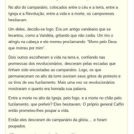
No alto do campanário, colocados entre o céu e a terra, entre a
Igreja e a Revolução, entre a vida e a morte, os camponeses
hesitavam.
Um deles, decidiu-se logo. Era um antigo vandeano que se
levantou, como a Vandéia, gritando que não cedia. Um tiro o
atingiu na cabeça e ele morreu proclamando: “Morro pelo Deus
que morreu por mim”.
Dois outros escolheram a vida na terra e, confiando nas
promessas dos revolucionários, desceram pelas escadas que
tinham sido encostadas ao campanário. Logo, os que
permaneceram no alto da torre ouviram seus gritos de protesto e
os tiros de seu fuzilamento. Mais uma vez os revolucionários
mostraram o quanto era honrada sua palavra.
Entre a morte no alto da Igreja, pelo fogo, e a morte no chão pelo
fuzilamento, que preferir? Eles hesitavam. O próprio general Caffin
então prometeu-lhes poupar a vida.
Então eles desceram do campanário da glória.... e foram
poupados.