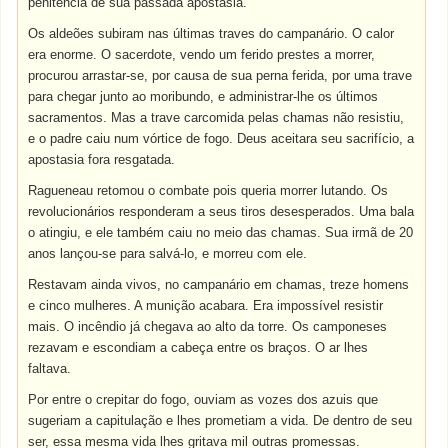
penitência de sua passada apostasia.
Os aldeões subiram nas últimas traves do campanário. O calor
era enorme. O sacerdote, vendo um ferido prestes a morrer,
procurou arrastar-se, por causa de sua perna ferida, por uma trave
para chegar junto ao moribundo, e administrar-lhe os últimos
sacramentos. Mas a trave carcomida pelas chamas não resistiu,
e o padre caiu num vórtice de fogo. Deus aceitara seu sacrifício, a
apostasia fora resgatada.
Ragueneau retomou o combate pois queria morrer lutando. Os
revolucionários responderam a seus tiros desesperados. Uma bala
o atingiu, e ele também caiu no meio das chamas. Sua irmã de 20
anos lançou-se para salvá-lo, e morreu com ele.
Restavam ainda vivos, no campanário em chamas, treze homens
e cinco mulheres. A munição acabara. Era impossível resistir
mais. O incêndio já chegava ao alto da torre. Os camponeses
rezavam e escondiam a cabeça entre os braços. O ar lhes
faltava.
Por entre o crepitar do fogo, ouviam as vozes dos azuis que
sugeriam a capitulação e lhes prometiam a vida. De dentro de seu
ser, essa mesma vida lhes gritava mil outras promessas.