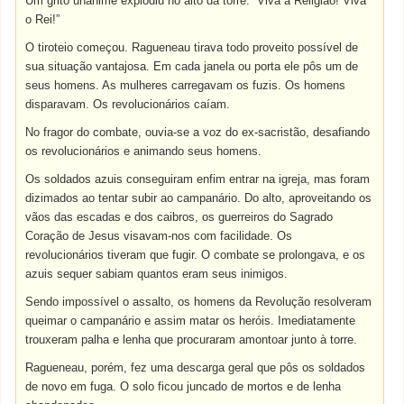
Um grito unânime explodiu no alto da torre: “Viva a Religião! Viva
o Rei!”
O tiroteio começou. Ragueneau tirava todo proveito possível de
sua situação vantajosa. Em cada janela ou porta ele pôs um de
seus homens. As mulheres carregavam os fuzis. Os homens
disparavam. Os revolucionários caíam.
No fragor do combate, ouvia-se a voz do ex-sacristão, desafiando
os revolucionários e animando seus homens.
Os soldados azuis conseguiram enfim entrar na igreja, mas foram
dizimados ao tentar subir ao campanário. Do alto, aproveitando os
vãos das escadas e dos caibros, os guerreiros do Sagrado
Coração de Jesus visavam-nos com facilidade. Os
revolucionários tiveram que fugir. O combate se prolongava, e os
azuis sequer sabiam quantos eram seus inimigos.
Sendo impossível o assalto, os homens da Revolução resolveram
queimar o campanário e assim matar os heróis. Imediatamente
trouxeram palha e lenha que procuraram amontoar junto à torre.
Ragueneau, porém, fez uma descarga geral que pôs os soldados
de novo em fuga. O solo ficou juncado de mortos e de lenha