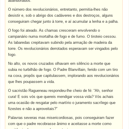
abandonados.
O número dos revolucionários, entretanto, permitia-lhes não
desistir e, sob o abrigo dos cadáveres e dos destroços, alguns
conseguiram chegar junto à torre, e aí acumular a lenha e a palha.
O fogo foi ateado. As chamas cresceram envolvendo o
campanário numa mortalha de fogo e de fumo. O tiroteio cessou.
As labaredas crepitavam subindo pela armação de madeira da
torre. Os revolucionários derrotados esperavam ser vingados pelo
fogo.
No alto, os novos cruzados olhavam em silêncio a morte que
subia no turbilhão de fogo. O Padre Blanvillain, ferido com um tiro
na coxa, propôs que capitulassem, implorando aos revolucionários
que lhes poupassem a vida.
O sacristão Ragueneau respondeu-lhe cheio de fé: “Ah, senhor
cura! E sois vós que quereis mendigar vossa vida? Vós achais
uma ocasião de resgatar pelo martírio o juramento sacrílego que
fizestes e não a aproveitais?”
Palavras severas mas misericordiosas, pois conseguiram fazer
com que o padre recobrasse ânimo e aceitasse a morte como