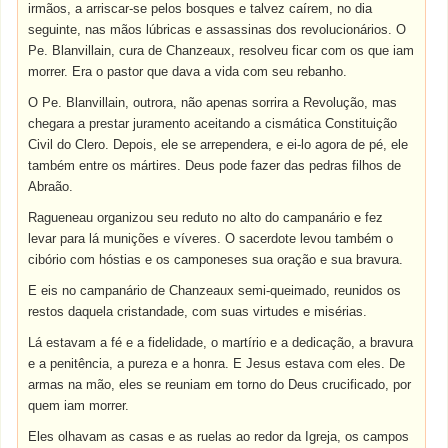
irmãos, a arriscar-se pelos bosques e talvez caírem, no dia
seguinte, nas mãos lúbricas e assassinas dos revolucionários. O
Pe. Blanvillain, cura de Chanzeaux, resolveu ficar com os que iam
morrer. Era o pastor que dava a vida com seu rebanho.
O Pe. Blanvillain, outrora, não apenas sorrira a Revolução, mas
chegara a prestar juramento aceitando a cismática Constituição
Civil do Clero. Depois, ele se arrependera, e ei-lo agora de pé, ele
também entre os mártires. Deus pode fazer das pedras filhos de
Abraão.
Ragueneau organizou seu reduto no alto do campanário e fez
levar para lá munições e víveres. O sacerdote levou também o
cibório com hóstias e os camponeses sua oração e sua bravura.
E eis no campanário de Chanzeaux semi-queimado, reunidos os
restos daquela cristandade, com suas virtudes e misérias.
Lá estavam a fé e a fidelidade, o martírio e a dedicação, a bravura
e a penitência, a pureza e a honra. E Jesus estava com eles. De
armas na mão, eles se reuniam em torno do Deus crucificado, por
quem iam morrer.
Eles olhavam as casas e as ruelas ao redor da Igreja, os campos