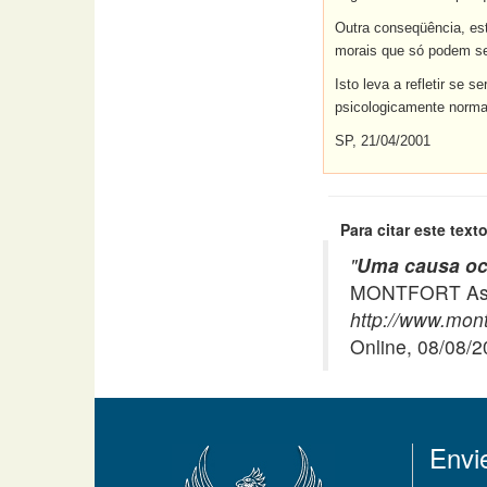
Outra conseqüência, est
morais que só podem ser
Isto leva a refletir se 
psicologicamente norma
SP, 21/04/2001
Para citar este texto
"
Uma causa ocu
MONTFORT Asso
http://www.montf
Online, 08/08/
Envi