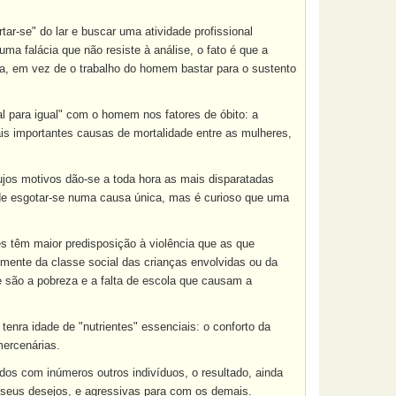
ar-se" do lar e buscar uma atividade profissional
ma falácia que não resiste à análise, o fato é que a
ia, em vez de o trabalho do homem bastar para o sustento
al para igual" com o homem nos fatores de óbito: a
ais importantes causas de mortalidade entre as mulheres,
ujos motivos dão-se a toda hora as mais disparatadas
ode esgotar-se numa causa única, mas é curioso que uma
s têm maior predisposição à violência que as que
ente da classe social das crianças envolvidas ou da
e são a pobreza e a falta de escola que causam a
nra idade de "nutrientes" essenciais: o conforto da
mercenárias.
os com inúmeros outros indivíduos, o resultado, ainda
 seus desejos, e agressivas para com os demais.