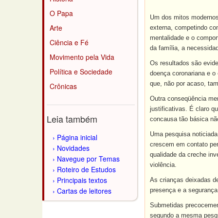
O Papa
Um dos mitos modernos é
Arte
externa, competindo com
mentalidade e o comport
Ciência e Fé
da família, a necessida
Movimento pela Vida
Os resultados são evide
Política e Sociedade
doença coronariana e o 
que, não por acaso, ta
Crônicas
Outra conseqüência meno
justificativas. É claro
Leia também
concausa tão básica nã
Uma pesquisa noticiada 
Página inicial
crescem em contato per
Novidades
qualidade da creche inv
Navegue por Temas
violência.
Roteiro de Estudos
Principais textos
As crianças deixadas de
Cartas de leitores
presença e a segurança 
Submetidas precocemente
segundo a mesma pesqui