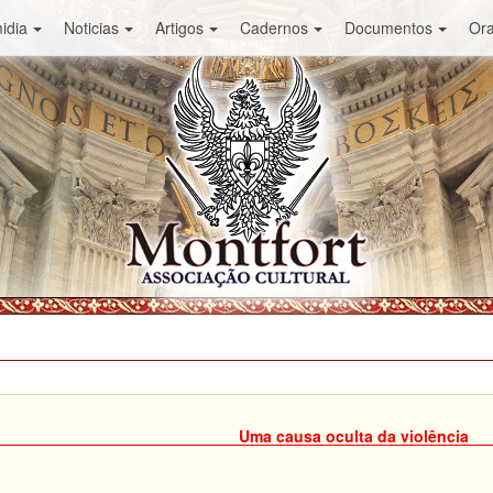
idia
Noticias
Artigos
Cadernos
Documentos
Or
Uma causa oculta da violência