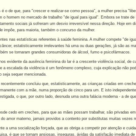
 o de que, para "crescer e realizar-se como pessoa", a mulher precisa "libert
 o homem no mercado de trabalho "de igual para igual". Embora se trate de u
amento sociais já sofreram um desvio irreversível nessa direção. Hoje em d
de impõe, para maioria, também o concurso da mulher.
ntes nas estatísticas referentes à saúde feminina. A mulher compete "de igu
câncer, estatisticamente irrelevantes há uma ou duas gerações, já são as m
mbém se tornaram grandes consumidoras de álcool, fumo e psicofármacos.
s evidente da ausência feminina do lar é a crescente violência social, de c
 que a escalada da violência é um fenômeno complexo, cuja explicação não p
o seja sequer mencionada.
recentemente concluiu que, estatisticamente, as crianças criadas em creche
manente com a mãe, numa proporção de cinco para um. E isto independentem
estigada, o que, por outro lado, desnuda uma outra falácia moderna - a de qu
sde cedo em creches, para que as mães possam trabalhar, são privadas em te
do amor materno, jamais providos a contento por substitutas muitas vezes 
 a uma socialização forçada, que as obriga a competir por atenção e cuidad
sa, é que se tornam ansiosas, inseguras, ávidas da satisfação imediata de