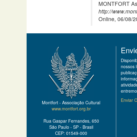
MONTFORT Asso
http://www.mont
Online, 06/08/
Envi
Disponi
nossos 
publicaç
informa
ativida
entremo
Enviar C
Montfort - Associação Cultural
www.montfort.org.br
Rua Gaspar Fernandes, 650
São Paulo - SP - Brasil
CEP: 01549-000