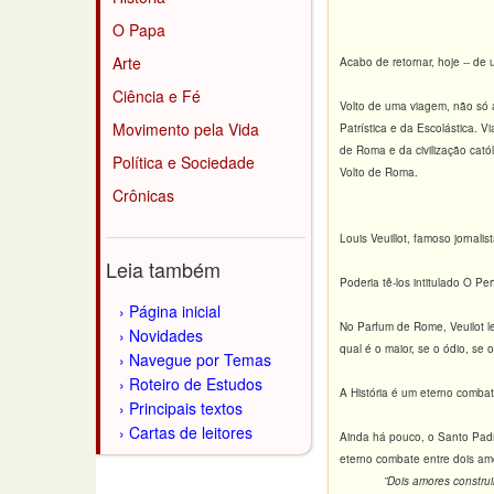
O Papa
Arte
Acabo de retornar, hoje -- de
Ciência e Fé
Volto de uma viagem, não só 
Movimento pela Vida
Patrística e da Escolástica. 
de Roma e da civilização cató
Política e Sociedade
Volto de Roma.
Crônicas
Louis Veuillot, famoso jornalis
Leia também
Poderia tê-los intitulado O P
Página inicial
No Parfum de Rome, Veuilot l
Novidades
qual é o maior, se o ódio, se 
Navegue por Temas
Roteiro de Estudos
A História é um eterno combat
Principais textos
Cartas de leitores
Ainda há pouco, o Santo Padr
eterno combate entre dois am
”Dois amores constru