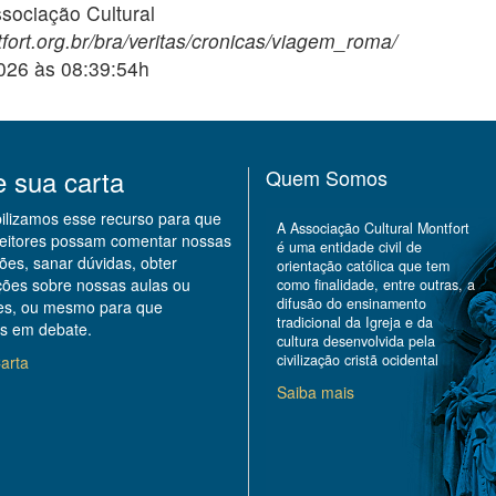
ciação Cultural
fort.org.br/bra/veritas/cronicas/viagem_roma/
2026 às 08:39:54h
e sua carta
Quem Somos
bilizamos esse recurso para que
A Associação Cultural Montfort
leitores possam comentar nossas
é uma entidade civil de
ões, sanar dúvidas, obter
orientação católica que tem
ções sobre nossas aulas ou
como finalidade, entre outras, a
difusão do ensinamento
des, ou mesmo para que
tradicional da Igreja e da
s em debate.
cultura desenvolvida pela
civilização cristã ocidental
arta
Saiba mais