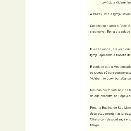
contruiu a Cidade ter
A Civitas Dei é a Igreja Catól
Certamente o amor a Roma é m
imperecível. Roma é a cidade 
Ir ver a Europa , é ir ver o q
Igreja, aplicando a filosofia 
Ë verdade que a Modernidade 
os judeus só conseguiam escarr
Videbunt ïn quem transfixeru
Mas não quero falar hoje da 
do que encontrei na Capela d
Pois, na Ba
sílica de São Marc
desgraçadamente nas igrejas.
Olhei-o com desconfiança e to
Milagre!