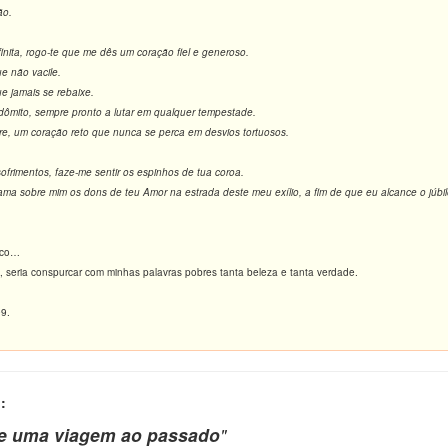
ão.
inita, rogo-te que me dês um coração fiel e generoso.
e não vacile.
 jamais se rebaixe.
ômito, sempre pronto a lutar em qualquer tempestade.
re, um coração reto que nunca se perca em desvios tortuosos.
ofrimentos, faze-me sentir os espinhos de tua coroa.
ma sobre mim os dons de teu Amor na estrada deste meu exílio, a fim de que eu alcance o júbilo 
icco…
, seria conspurcar com minhas palavras pobres tanta beleza e tanta verdade.
09.
:
e uma viagem ao passado
"