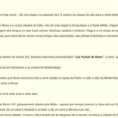
 um hoje morto -- de uma viagem ao passado vivo. E parece-me passar da vida para a morte deste
a Roma e a outras cidades da Itália, mas de uma viagem à Antiguidade e à Idade Média. Viage
Viagem dos tempos em que havia arenas, Basílicas, castelos e palácios. Viagem a um tempo em q
lica, que rescende de tantas ruínas antigas, das catacumbas, das pedras embebidas e cantantes
ta católico do século XIX, escreveu dois livros extraordinários: “
Les Parfum de Rome”
, e outro, “
L
erfume do Catolicismo e os cheiros da Modernidade.
embra que Roma concentra todo o amor católico à capital de Pedro, e todo o ódio da Modernida
o amor, a Roma.
e entre esse amor e esse ódio.
e Bento XVI, gloriosamnete odiado pela Mídia – aquela que sempre externa La Voce del suo P
ores: de um amor à Verdade e ao bem, e de um amor à Mentira e ao mal.
iram duas cidades. O amor a Deus levado até ao desprezo de si mesmo, construiu a Cidade de