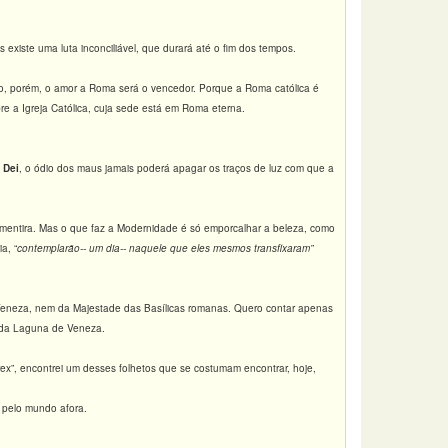
s existe uma luta inconciliável, que durará até o fim dos tempos.
o, porém, o amor a Roma será o vencedor. Porque a Roma católica é
re a Igreja Católica, cuja sede está em Roma eterna.
 Dei
, o ódio dos maus jamais poderá apagar os traços de luz com que a
a mentira. Mas o que faz a Modernidade é só emporcalhar a beleza, como
a, “
contemplarão-- um dia-- naquele que eles mesmos transfixaram”
e Veneza, nem da Majestade das Basílicas romanas. Quero contar apenas
s da Laguna de Veneza.
rex”, encontrei um desses folhetos que se costumam encontrar, hoje,
s pelo mundo afora.