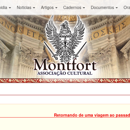
idia
Noticias
Artigos
Cadernos
Documentos
Or
Retornando de uma viagem ao passa