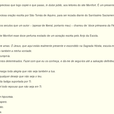
 precioso que logo copiei e que passo,
in dulce jubilo,
aos leitores do site Montfort. É um present
eciosa oração escrita por São Tomás de Aquino, para ser rezada diante do Santíssimo Sacramen
dos seculos que um autor -- (apesar de liberal, portanto mau) – chamou de “
doce primavera da Fé
 site Montfort esse doce perfuma evolado de um aoração escrita pelo Anjo da Escola.
me amas. Ó Jesus, que aqui estás realmente presente e escondido na Sagrada Hóstia, escuta-m
a também a minha vontade.
umpri-la.
nios determinados. Fazei com que eu os conheça, e dá-me de segui-los até a salvação definitiv
marga toda alegria que não seja também a tua.
qualquer desejo que não seja o teu.
da fadiga suportada por Ti.
l todo repouso que não seja em Ti.
 hipocrisia.
spero.
ão.
a.