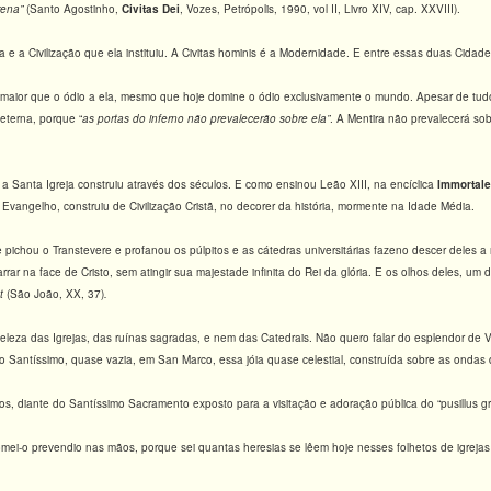
rena”
(Santo Agostinho,
Civitas Dei
, Vozes, Petrópolis, 1990, vol II, Livro XIV, cap. XXVIII).
ica e a Civilização que ela instituiu. A Civitas hominis é a Modernidade. E entre essas duas Cidade
aior que o ódio a ela, mesmo que hoje domine o ódio exclusivamente o mundo. Apesar de tud
eterna, porque “
as portas do inferno não prevalecerão sobre
ela”
. A Mentira não prevalecerá sob
ue a Santa Igreja construiu através dos séculos. E como ensinou Leão XIII, na encíclica
Immortale
do Evangelho, construiu de Civilização Cristã, no decorer da história, mormente na Idade Média.
pichou o Transtevere e profanou os púlpitos e as cátedras universitárias fazeno descer deles 
ar na face de Cristo, sem atingir sua majestade infinita do Rei da glória. E os olhos deles, um di
nt
(São João, XX, 37)
.
beleza das Igrejas, das ruínas sagradas, e nem das Catedrais. Não quero falar do esplendor d
o Santíssimo, quase vazia, em San Marco, essa jóia quase celestial, construída sobre as onda
os, diante do Santíssimo Sacramento exposto para a visitação e adoração pública do “pusillus g
mei-o prevendio nas mãos, porque sei quantas heresias se lêem hoje nesses folhetos de igreja