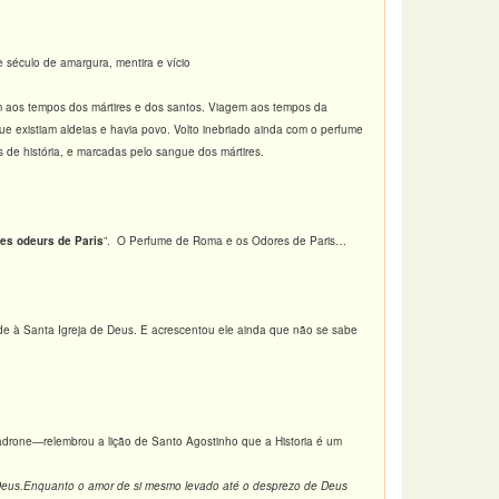
 século de amargura, mentira e vício
m aos tempos dos mártires e dos santos. Viagem aos tempos da
ue existiam aldeias e havia povo. Volto inebriado ainda com o perfume
 de história, e marcadas pelo sangue dos mártires.
es odeurs de Paris
”. O Perfume de Roma e os Odores de Paris…
de à Santa Igreja de Deus. E acrescentou ele ainda que não se sabe
adrone—relembrou a lição de Santo Agostinho que a Historia é um
 Deus.Enquanto o amor de si mesmo levado até o desprezo de Deus