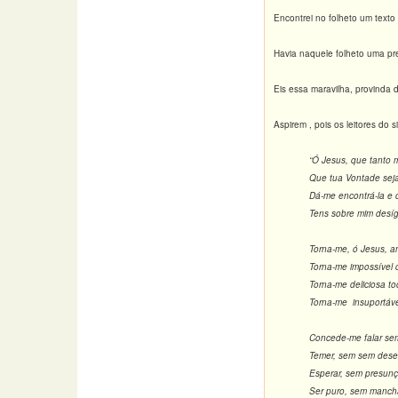
Encontrei no folheto um texto
Havia naquele folheto uma pr
Eis essa maravilha, provinda 
Aspirem , pois os leitores do
“Ó Jesus, que tanto 
Que tua Vontade sej
Dá-me encontrá-la e c
Tens sobre mim desíg
Torna-me, ó Jesus, a
Torna-me impossível 
Torna-me deliciosa to
Torna-me insuportáve
Concede-me falar sem
Temer, sem sem dese
Esperar, sem presunç
Ser puro, sem manch