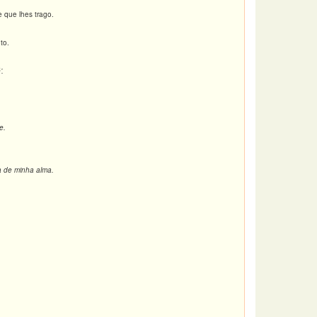
e que lhes trago.
to.
’.
e.
a de minha alma.