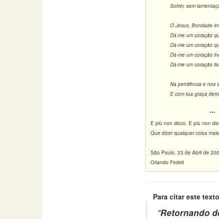
Sofrer, sem lamentaç
Ó Jesus, Bondade inf
Dá-me um coração qu
Dá-me um coração que
Dá-me um coração ind
Dá-me um coração liv
Na penitência e nos s
E com tua graça derra
***
E più non dicco. E più non d
Que dizer qualquer coisa mais
São Paulo, 23 de Abril de 20
Orlando Fedeli
Para citar este texto
"
Retornando d