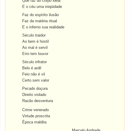
Que faz do corpo ideal
E o céu uma iniqüidade
Faz do espírito ilusão
Faz da matéria ritual
E o inferno sua realidade
Século traidor
Ao bem é hostil
Ao mal é servil
Erro tem louvor
Século infrator
Belo é ardil
Feio não é vil
Certo sem valor
Pecado doçura
Direito violado
Razão desventura
Crime venerado
Virtude proscrita
Época maldita
Marcelo Andrade