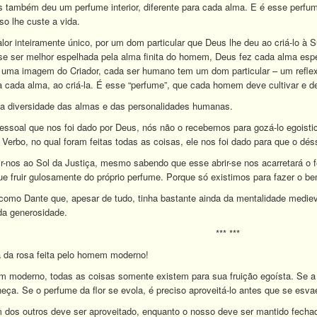
também deu um perfume interior, diferente para cada alma. E é esse perfum
so lhe custe a vida.
 inteiramente único, por um dom particular que Deus lhe deu ao criá-lo à 
 ser melhor espelhada pela alma finita do homem, Deus fez cada alma espe
 uma imagem do Criador, cada ser humano tem um dom particular – um reflexo
 cada alma, ao criá-la. É esse “perfume”, que cada homem deve cultivar e de
nda diversidade das almas e das personalidades humanas.
 pessoal que nos foi dado por Deus, nós não o recebemos para gozá-lo egois
 Verbo, no qual foram feitas todas as coisas, ele nos foi dado para que o d
r-nos ao Sol da Justiça, mesmo sabendo que esse abrir-se nos acarretará o f
e fruir gulosamente do próprio perfume. Porque só existimos para fazer o be
como Dante que, apesar de tudo, tinha bastante ainda da mentalidade mediev
da generosidade.
*** ***
a da rosa feita pelo homem moderno!
m moderno, todas as coisas somente existem para sua fruição egoísta. Se a
neça. Se o perfume da flor se evola, é preciso aproveitá-lo antes que se esva
os outros deve ser aproveitado, enquanto o nosso deve ser mantido fechad