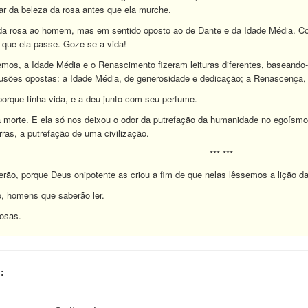
tar da beleza da rosa antes que ela murche.
da rosa ao homem, mas em sentido oposto ao de Dante e da Idade Média. Co
 que ela passe. Goze-se a vida!
mos, a Idade Média e o Renascimento fizeram leituras diferentes, baseando-
lusões opostas: a Idade Média, de generosidade e dedicação; a Renascença, 
orque tinha vida, e a deu junto com seu perfume.
 morte. E ela só nos deixou o odor da putrefação da humanidade no egoísmo
rras, a putrefação de uma civilização.
*** ***
rão, porque Deus onipotente as criou a fim de que nelas lêssemos a lição d
, homens que saberão ler.
rosas.
: