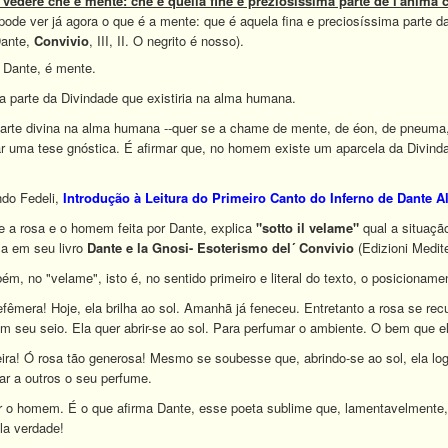
vedere che è mente: che è quella fine e preziosissima parte de l'anima 
pode ver já agora o que é a mente: que é aquela fina e preciosíssima parte d
Dante,
Convivio
, III, II. O negrito é nosso).
a Dante, é mente.
a parte da Divindade que existiria na alma humana.
arte divina na alma humana --quer se a chame de mente, de éon, de pneuma,
mar uma tese gnóstica. É afirmar que, no homem existe um aparcela da Divindad
ndo Fedeli,
Introdução à Leitura do Primeiro Canto do Inferno
de Dante Al
 a rosa e o homem feita por Dante, explica
"sotto il velame"
qual a situaçã
a em seu livro
Dante e la Gnosi- Esoterismo del´ Convivio
(Edizioni Medit
ém, no "velame", isto é, no sentido primeiro e literal do texto, o posicion
fêmera! Hoje, ela brilha ao sol. Amanhã já feneceu. Entretanto a rosa se re
m seu seio. Ela quer abrir-se ao sol. Para perfumar o ambiente. O bem que e
ira! Ó rosa tão generosa! Mesmo se soubesse que, abrindo-se ao sol, ela logo 
r a outros o seu perfume.
o homem. É o que afirma Dante, esse poeta sublime que, lamentavelmente, d
la verdade!