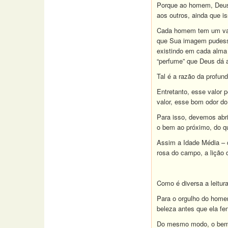
Porque ao homem, Deus 
aos outros, ainda que is
Cada homem tem um valor
que Sua imagem pudesse
existindo em cada alma
“perfume” que Deus dá a
Tal é a razão da profu
Entretanto, esse valor
valor, esse bom odor do
Para isso, devemos abri
o bem ao próximo, do qu
Assim a Idade Média – 
rosa do campo, a lição 
Como é diversa a leitur
Para o orgulho do home
beleza antes que ela fe
Do mesmo modo, o bem d