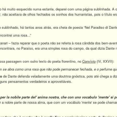
ro há muito esquecido numa estante, deparei com uma página sublinhada. A o
r, não aceitava de olhos fechados os sonhos dos humanistas, pois o título er
o sublinhado, há tantos anos atrás, era cheia de poesia “Nel Paradiso di Dante,
ncontrei uma rosa...”
anari – fazia reparar que o poeta não se referia à rosa cândida dos bem-aven
encontrara, no Paraíso, era uma simples rosa do campo, da qual dizia Dante n
ssa passagem com outro texto do poeta florentino, no
Convívio
(IV, XXVII):
e abra como uma rosa que não pode permanecer fechada, e o perfume que el
io
de Dante defenda veladamente uma doutrina gnóstica, pois até chega a di
lguns pensamentos verdadeiros e aproveitáveis.
tto per la nobile parte del' anima nostra, che con uno vocabulo 'mente' si
ar a nobre parte de nossa alma, que com um vocábulo 'mente' se pode chamar