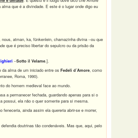
che è deitade
. E questo è il luogo dove dico che Ämore
a alma que é a divindade. E este é o lugar onde digo eu
 nous, atman, ka, fünkenlein, chamazinha divina --ou que
e que é preciso libertar do sepulcro ou da prisão da
ighieri
--
Sotto il Velame
.].
o da alma de um iniciado entre os
Fedeli d´Amore
, como
erranee, Roma, 1990).
amento do homem medieval face ao mundo.
cusa a permanecer fechada, guardando apenas para si o
la possui, ela não o quer somente para si mesma.
feneceria, ainda assim ela quereria abrir-se e morrer,
efendia doutrinas tão condenáveis. Mas que, aqui, pelo