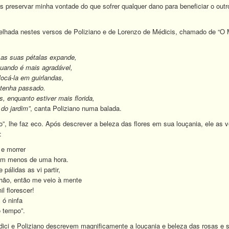
s preservar minha vontade do que sofrer qualquer dano para beneficiar o o
elhada nestes versos de Poliziano e de Lorenzo de Médicis, chamado de “O 
 as suas pétalas expande,
quando é mais agradável,
ocá-la em guirlandas,
 tenha passado.
, enquanto estiver mais florida,
do jardim”
, canta Poliziano numa balada.
”, lhe faz eco. Após descrever a beleza das flores em sua louçania, ele as
:
 e morrer
em menos de uma hora.
pálidas as vi partir,
chão, então me veio à mente
il florescer!
, ó ninfa
o tempo”.
ici e Poliziano descrevem magnificamente a louçania e beleza das rosas e 