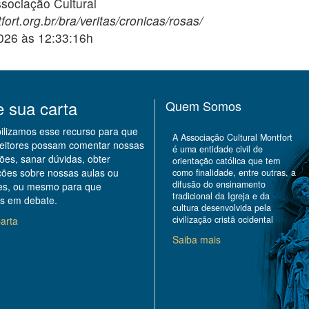
ciação Cultural
ort.org.br/bra/veritas/cronicas/rosas/
2026 às 12:33:16h
e sua carta
Quem Somos
bilizamos esse recurso para que
A Associação Cultural Montfort
leitores possam comentar nossas
é uma entidade civil de
ões, sanar dúvidas, obter
orientação católica que tem
ções sobre nossas aulas ou
como finalidade, entre outras, a
difusão do ensinamento
des, ou mesmo para que
tradicional da Igreja e da
s em debate.
cultura desenvolvida pela
civilização cristã ocidental
arta
Saiba mais