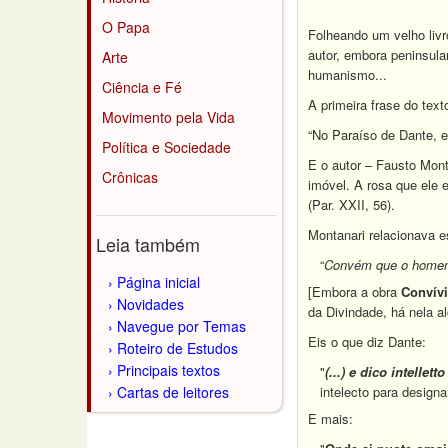
O Papa
Folheando um velho liv
autor, embora peninsula
Arte
humanismo...
Ciência e Fé
A primeira frase do text
Movimento pela Vida
“No Paraíso de Dante, e
Política e Sociedade
E o autor – Fausto Mont
Crônicas
imóvel. A rosa que ele 
(Par. XXII, 56).
Montanari relacionava e
Leia também
“
Convém que o homem s
Página inicial
[Embora a obra
Convív
Novidades
da Divindade, há nela a
Navegue por Temas
Eis o que diz Dante:
Roteiro de Estudos
Principais textos
"
(...) e dico intelle
Cartas de leitores
intelecto para design
E mais: