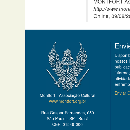
MONTFORT Asso
http://www.montf
Online, 09/08/
Envi
Disponi
nossos 
publicaç
informa
ativida
entremo
Enviar C
Montfort - Associação Cultural
www.montfort.org.br
Rua Gaspar Fernandes, 650
São Paulo - SP - Brasil
CEP: 01549-000