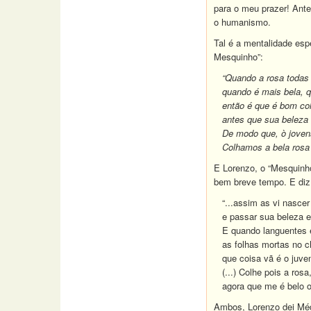
para o meu prazer! Ante
o humanismo.
Tal é a mentalidade esp
Mesquinho”:
“Quando a rosa todas
quando é mais bela, 
então é que é bom col
antes que sua beleza
De modo que, ò jovens
Colhamos a bela rosa 
E Lorenzo, o “Mesquinho
bem breve tempo. E diz
“...assim as vi nascer
e passar sua beleza 
E quando languentes e 
as folhas mortas no 
que coisa vã é o juven
(...) Colhe pois a rosa
agora que me é belo 
Ambos, Lorenzo dei Méd