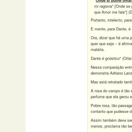
"
Onde si puote omai 
mi ragiona" [Onde se 
que Amor me fala"] (
Portanto, intelecto, par
E mente, para Dante, é 
Ora, dizer que há uma p
quer que seja -- é afir
matéria.
Dante é gnóstico" (Orla
Nessa comparação entre
demonstra Adriano Lanz
Mas está retratado tamb
A rosa do campo é tão e
perfume que ela gerou e
Pobre rosa, tão passage
contanto que pudesse da
Assim também deve ser 
menos, proclama tão be