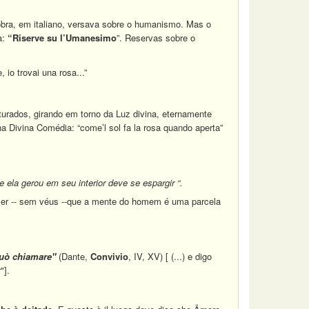
bra, em italiano, versava sobre o humanismo. Mas o
a:
“Riserve su l’Umanesimo
”. Reservas sobre o
 io trovai una rosa...”
turados, girando em torno da Luz divina, eternamente
a Divina Comédia: “come’l sol fa la rosa quando aperta”
a gerou em seu interior deve se espargir “.
zer -- sem véus --que a mente do homem é uma parcela
 può chiamare"
(Dante,
Convivio
, IV, XV) [ (...) e digo
"].