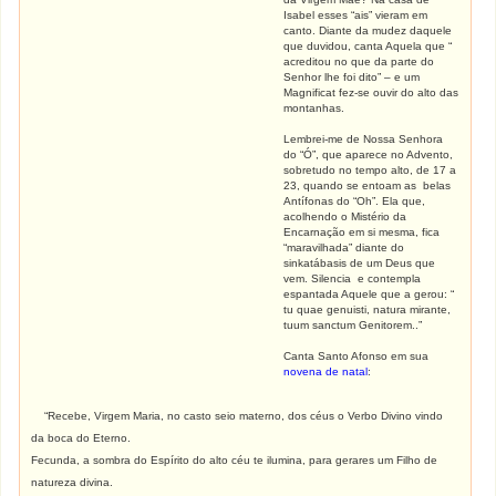
Isabel esses “ais” vieram em
canto. Diante da mudez daquele
que duvidou, canta Aquela que “
acreditou no que da parte do
Senhor lhe foi dito” – e um
Magnificat fez-se ouvir do alto das
montanhas.
Lembrei-me de Nossa Senhora
do “Ó”, que aparece no Advento,
sobretudo no tempo alto, de 17 a
23, quando se entoam as belas
Antífonas do “Oh”. Ela que,
acolhendo o Mistério da
Encarnação em si mesma, fica
“maravilhada” diante do
sinkatábasis de um Deus que
vem. Silencia e contempla
espantada Aquele que a gerou: “
tu quae genuisti, natura mirante,
tuum sanctum Genitorem..”
Canta Santo Afonso em sua
novena de natal
:
“Recebe, Virgem Maria, no casto seio materno, dos céus o Verbo Divino vindo
da boca do Eterno.
Fecunda, a sombra do Espírito do alto céu te ilumina, para gerares um Filho de
natureza divina.