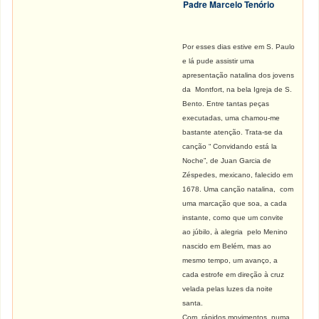
Padre Marcelo Tenório
Por esses dias estive em S. Paulo
e lá pude assistir uma
apresentação natalina dos jovens
da Montfort, na bela Igreja de S.
Bento. Entre tantas peças
executadas, uma chamou-me
bastante atenção. Trata-se da
canção “ Convidando está la
Noche”, de Juan Garcia de
Zéspedes, mexicano, falecido em
1678. Uma canção natalina, com
uma marcação que soa, a cada
instante, como que um convite
ao júbilo, à alegria pelo Menino
nascido em Belém, mas ao
mesmo tempo, um avanço, a
cada estrofe em direção à cruz
velada pelas luzes da noite
santa.
Com rápidos movimentos, numa