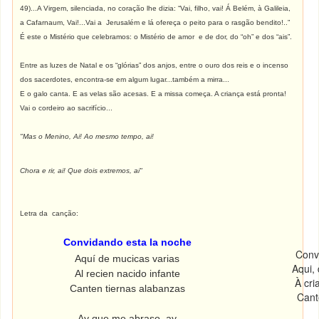
49)...A Virgem, silenciada, no coração lhe dizia: “Vai, filho, vai! Á Belém, à Galileia,
a Cafarnaum, Vai!...Vai a Jerusalém e lá ofereça o peito para o rasgão bendito!..”
É este o Mistério que celebramos: o Mistério de amor e de dor, do “oh” e dos “ais”.
Entre as luzes de Natal e os “glórias” dos anjos, entre o ouro dos reis e o incenso
dos sacerdotes, encontra-se em algum lugar...também a mirra...
E o galo canta. E as velas são acesas. E a missa começa. A criança está pronta!
Vai o cordeiro ao sacrifício...
"Mas o Menino, Ai! Ao mesmo tempo, ai!
Chora e rir, ai! Que dois extremos, ai"
Letra da canção:
Convidando esta la noche
Conv
Aquí de mucicas varias
Aqui,
Al recien nacido infante
À cr
Canten tiernas alabanzas
Cant
Ay que me abraso, ay