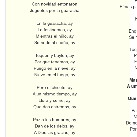
E
Con novidad entonaron
Rimas pa
Juguetes por la guaracha
En la guaracha, ay
Le festinemos, ay
Enqu
Mientras el niño, ay
Se 
Se rinde al sueño, ay
Toq
P
Toquen y baylen, ay
F
Por que tenemos, ay
N
Fuego en la nieve, ay
Nieve en el fuego, ay
Mas
A um
Pero el chicote, ay
A un mismo tiempo, ay
Que 
Llora y se rie, ay
Que dos estremos, ay
Pa
V
Paz a los hombres, ay
Demos
Dan de los delos, ay
Por
A Dios las gracias, ay