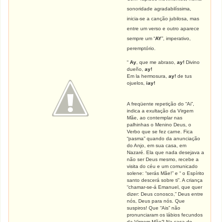
sonoridade agradabilíssima,
inicia-se a canção jubilosa, mas
entre um verso e outro aparece
sempre um “
AY
”, imperativo,
peremptório.
“
Ay
, que me abraso,
ay!
Divino
dueño,
ay!
Em la hermosura,
ay!
de tus
ojuelos,
iay!
A freqüente repetição do “Ai”,
indica a exultação da Virgem
Mãe, ao contemplar nas
palhinhas o Menino Deus, o
Verbo que se fez carne. Fica
“pasma” quando da anunciação
do Anjo, em sua casa, em
Nazaré. Ela que nada desejava a
não ser Deus mesmo, recebe a
visita do céu e um comunicado
solene: “serás Mãe!” e “ o Espírito
santo descerá sobre ti”. A criança
“chamar-se-á Emanuel, que quer
dizer: Deus conosco,” Deus entre
nós, Deus para nós. Que
suspiros! Que “Ais” não
pronunciaram os lábios fecundos
da Virgem Mãe? Na casa de