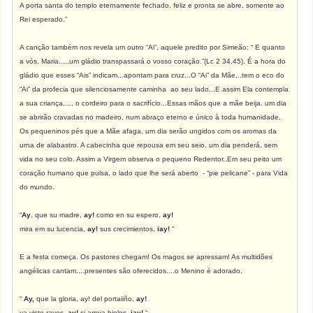
A porta santa do templo eternamente fechado, feliz e pronta se abre, somente ao
Rei esperado.”
A canção também nos revela um outro “Ai”, aquele predito por Simeão: “ E quanto
a vós, Maria.....um gládio transpassará o vosso coração.”(Lc 2 34,45). É a hora do
gládio que esses “Ais” indicam...apontam para cruz...O “Ai” da Mãe,..tem o eco do
“Ai” da profecia que silenciosamente caminha ao seu lado...E assim Ela contempla
a sua criança...., o cordeiro para o sacrifício...Essas mãos que a mãe beija, um dia
se abrirão cravadas no madeiro, num abraço eterno e único à toda humanidade.
Os pequeninos pés que a Mãe afaga, um dia serão ungidos com os aromas da
urna de alabastro. A cabecinha que repousa em seu seio, um dia penderá, sem
vida no seu colo. Assim a Virgem observa o pequeno Redentor..Em seu peito um
coração humano que pulsa, o lado que lhe será aberto - “pie pelicane” - para Vida
do mundo.
“
Ay
, que su madre,
ay!
como en su espero,
ay!
mira em su lucencia,
ay!
sus crecimientos,
iay!
“
E a festa começa. Os pastores chegam! Os magos se apressam! As multidões
angélicas cantam....presentes são oferecidos....o Menino é adorado.
“
Ay,
que la gloria, ay! del portaiiño,
ay!
ya viste rayos,
ay!
si arroja hielos,
iay!
“