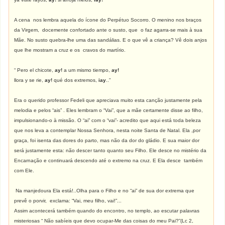
A cena nos lembra aquela do ícone do Perpétuo Socorro. O menino nos braços
da Virgem, docemente confortado ante o susto, que o faz agarra-se mais à sua
Mãe. No susto quebra-lhe uma das sandálias. E o que vê a criança? Vê dois anjos
que lhe mostram a cruz e os cravos do martírio.
“ Pero el chicote,
ay!
a um mismo tiempo,
ay!
llora y se rie,
ay!
qué dos extremos,
iay
..”
Era o querido professor Fedeli que apreciava muito esta canção justamente pela
melodia e pelos “ais” . Eles lembram o “Vai”, que a mãe certamente disse ao filho,
impulsionando-o à missão. O “ai” com o “vai”- acredito que aqui está toda beleza
que nos leva a contemplar Nossa Senhora, nesta noite Santa de Natal. Ela ,por
graça, foi isenta das dores do parto, mas não da dor do gládio. E sua maior dor
será justamente esta: não descer tanto quanto seu Filho. Ele desce no mistério da
Encarnação e continuará descendo até o extremo na cruz. E Ela desce também
com Ele.
Na manjedoura Ela está!..Olha para o Filho e no “ai” de sua dor extrema que
prevê o porvir, exclama: “Vai, meu filho, vai!”...
Assim acontecerá também quando do encontro, no templo, ao escutar palavras
misteriosas “ Não sabíeis que devo ocupar-Me das coisas do meu Pai?”(Lc 2,