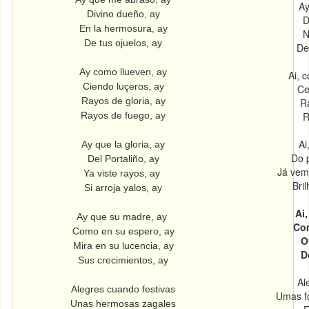
Ay
Divino dueño, ay
D
En la hermosura, ay
N
De tus ojuelos, ay
De
Ay como llueven, ay
Ai, 
Ciendo luçeros, ay
Ce
Rayos de gloria, ay
Ra
Rayos de fuego, ay
R
Ai
Ay que la gloria, ay
Do p
Del Portaliño, ay
Já vemo
Ya viste rayos, ay
Bri
Si arroja yalos, ay
Ai
Ay que su madre, ay
Com
Como en su espero, ay
O
Mira en su lucencia, ay
D
Sus crecimientos, ay
Al
Alegres cuando festivas
Umas f
Unas hermosas zagales