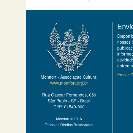
Envi
Disponi
nossos 
publicaç
informa
ativida
entremo
Enviar C
Montfort - Associação Cultural
www.montfort.org.br
Rua Gaspar Fernandes, 650
São Paulo - SP - Brasil
CEP: 01549-000
Montfort © 2016
Todos os Direitos Reservados