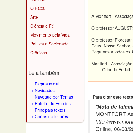
O Papa
A Montfort - Associaç
Arte
Ciência e Fé
O professor AUGUS
Movimento pela Vida
O professor Florestan
Política e Sociedade
Deus, Nosso Senhor, a
Rogamos a todos os A
Crônicas
Montfort - Associação
Orlando Fedeli
Leia também
Página inicial
Novidades
Navegue por Temas
Para citar este texto
Roteiro de Estudos
"
Nota de falec
Principais textos
MONTFORT Asso
Cartas de leitores
http://www.montf
Online, 06/08/