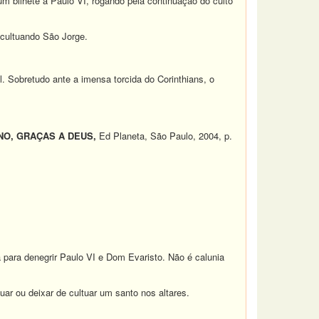
um bilhete a Paulo VI, rogando pela continuação do culto
 cultuando São Jorge.
. Sobretudo ante a imensa torcida do Corinthians, o
NO, GRAÇAS A DEUS,
Ed Planeta, São Paulo, 2004, p.
ta para denegrir Paulo VI e Dom Evaristo. Não é calunia
ar ou deixar de cultuar um santo nos altares.