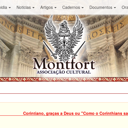
idia
Noticias
Artigos
Cadernos
Documentos
Or
Corintiano, graças a Deus ou "Como o Corinthians sa