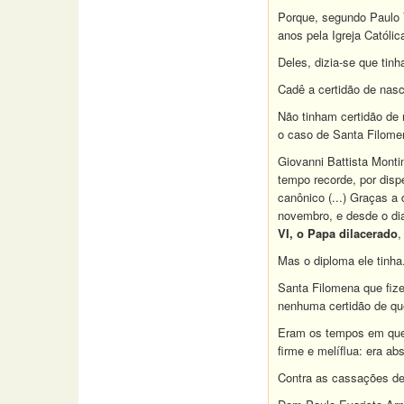
Porque, segundo Paulo V
anos pela Igreja Católic
Deles, dizia-se que tin
Cadê a certidão de nas
Não tinham certidão de
o caso de Santa Filomen
Giovanni Battista Mont
tempo recorde, por disp
canônico (...) Graças a
novembro, e desde o di
VI, o Papa dilacerado
,
Mas o diploma ele tinha
Santa Filomena que fize
nenhuma certidão de que
Eram os tempos em que,
firme e melíflua: era a
Contra as cassações de