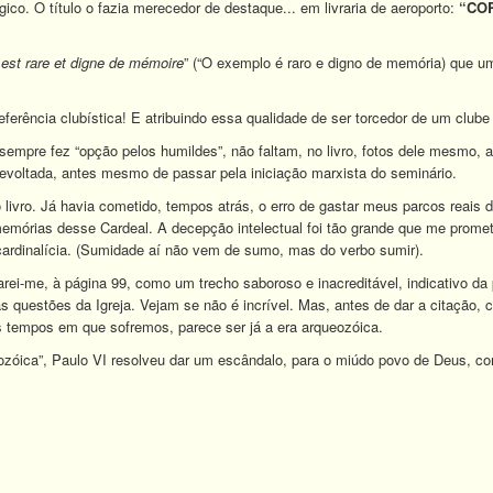
ógico. O título o fazia merecedor de destaque... em livraria de aeroporto:
“CO
 est rare et digne de mémoire
” (“O exemplo é raro e digno de memória) que u
eferência clubística! E atribuindo essa qualidade de ser torcedor de um clube
empre fez “opção pelos humildes”, não faltam, no livro, fotos dele mesmo,
revoltada, antes mesmo de passar pela iniciação marxista do seminário.
 livro. Já havia cometido, tempos atrás, o erro de gastar meus parcos reais 
memórias desse Cardeal. A decepção intelectual foi tão grande que me prom
ardinalícia. (Sumidade aí não vem de sumo, mas do verbo sumir).
parei-me, à página 99, como um trecho saboroso e inacreditável, indicativo 
as questões da Igreja. Vejam se não é incrível. Mas, antes de dar a citação
s tempos em que sofremos, parece ser já a era arqueozóica.
eozóica”, Paulo VI resolveu dar um escândalo, para o miúdo povo de Deus, c