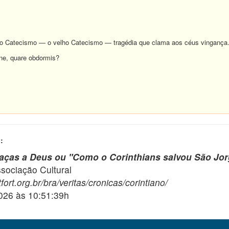
 o Catecismo — o velho Catecismo — tragédia que clama aos céus vingança
ne, quare obdormis?
:
raças a Deus ou "Como o Corinthians salvou São Jor
ciação Cultural
ort.org.br/bra/veritas/cronicas/corintiano/
2026 às 10:51:39h