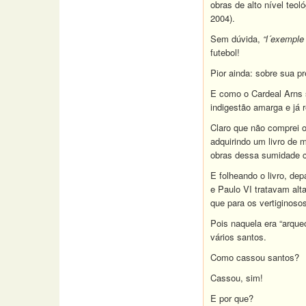
obras de alto nível teol
2004).
Sem dúvida,
“l´exemple
futebol!
Pior ainda: sobre sua pr
E como o Cardeal Arns s
indigestão amarga e já 
Claro que não comprei o
adquirindo um livro de 
obras dessa sumidade c
E folheando o livro, de
e Paulo VI tratavam alt
que para os vertiginoso
Pois naquela era “arqu
vários santos.
Como cassou santos?
Cassou, sim!
E por que?