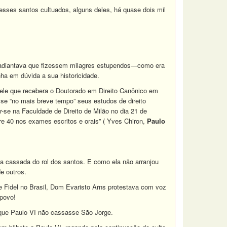
esses santos cultuados, alguns deles, há quase dois mil
o adiantava que fizessem milagres estupendos—como era
ha em dúvida a sua historicidade.
ele que recebera o Doutorado em Direito Canônico em
se “no mais breve tempo” seus estudos de direito
-se na Faculdade de Direito de Milão no dia 21 de
e 40 nos exames escritos e orais” ( Yves Chiron,
Paulo
ria cassada do rol dos santos. E como ela não arranjou
e outros.
Fidel no Brasil, Dom Evaristo Arns protestava com voz
 povo!
 que Paulo VI não cassasse São Jorge.