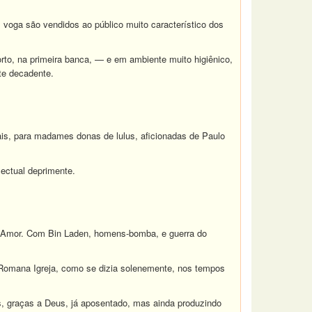
m voga são vendidos ao público muito característico dos
orto, na primeira banca, — e em ambiente muito higiênico,
te decadente.
tais, para madames donas de lulus, aficionadas de Paulo
lectual deprimente.
do Amor. Com Bin Laden, homens-bomba, e guerra do
 Romana Igreja, como se dizia solenemente, nos tempos
ns, graças a Deus, já aposentado, mas ainda produzindo