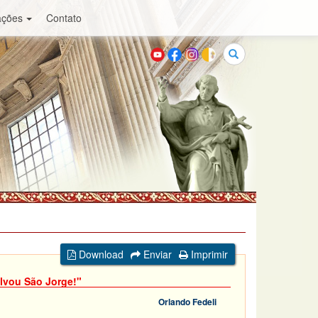
ações
Contato
Buscar
Download
Enviar
Imprimir
lvou São Jorge!"
Orlando Fedeli