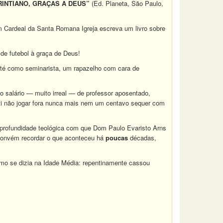
RINTIANO, GRAÇAS A DEUS”
(Ed. Planeta, São Paulo,
m Cardeal da Santa Romana Igreja escreva um livro sobre
 de futebol à graça de Deus!
 até como seminarista, um rapazelho com cara de
do salário — muito irreal — de professor aposentado,
eti não jogar fora nunca mais nem um centavo sequer com
da profundidade teológica com que Dom Paulo Evaristo Arns
, convém recordar o que aconteceu há
poucas
décadas,
omo se dizia na Idade Média: repentinamente cassou