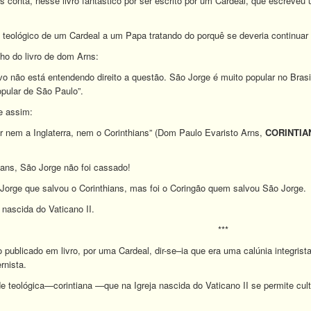
 conta, nesse livro fantástico por ser escrito por um Cardeal, que escreveu 
ho teológico de um Cardeal a um Papa tratando do porquê se deveria continuar
nho do livro de dom Arns:
o não está entendendo direito a questão. São Jorge é muito popular no Brasil
opular de São Paulo”.
e assim:
 nem a Inglaterra, nem o Corinthians” (Dom Paulo Evaristo Arns,
CORINTIA
ians, São Jorge não foi cassado!
Jorge que salvou o Corinthians, mas foi o Coringão quem salvou São Jorge.
 nascida do Vaticano II.
***
 publicado em livro, por uma Cardeal, dir-se–ia que era uma calúnia integris
rnista.
 teológica—corintiana —que na Igreja nascida do Vaticano II se permite cultu