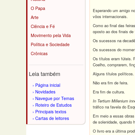
O Papa
Esperando um amigo no a
vôos internacionais.
Arte
Como ao final das feira
Ciência e Fé
oposto ao dos finais d
Movimento pela Vida
Os sucessos na decadên
Política e Sociedade
Os sucessos do momento
Crônicas
Os títulos eram fúteis.
Coelho, comprarem, fin
Leia também
Alguns títulos políticos
Não era fim de feira.
Página inicial
Novidades
Era fim de cultura.
Navegue por Temas
In Tertium Millenium in
Roteiro de Estudos
tráfico na favela do Esq
Principais textos
Em meio a essas obras 
Cartas de leitores
de solenidade, quando h
O livro era a última pr