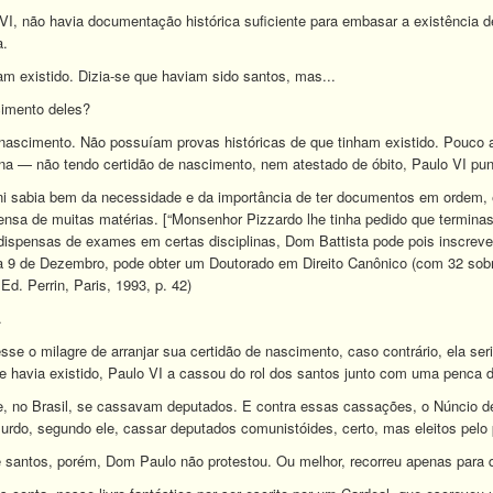
I, não havia documentação histórica suficiente para embasar a existência d
a.
ham existido. Dizia-se que haviam sido santos, mas...
cimento deles?
 nascimento. Não possuíam provas históricas de que tinham existido. Pouc
a — não tendo certidão de nascimento, nem atestado de óbito, Paulo VI pun
ini sabia bem da necessidade e da importância de ter documentos em ordem, 
ensa de muitas matérias. [“Monsenhor Pizzardo lhe tinha pedido que terminas
 dispensas de exames em certas disciplinas, Dom Battista pode pois inscrever
a 9 de Dezembro, pode obter um Doutorado em Direito Canônico (com 32 sobr
 Ed. Perrin, Paris, 1993, p. 42)
.
sse o milagre de arranjar sua certidão de nascimento, caso contrário, ela se
 havia existido, Paulo VI a cassou do rol dos santos junto com uma penca d
 no Brasil, se cassavam deputados. E contra essas cassações, o Núncio de 
bsurdo, segundo ele, cassar deputados comunistóides, certo, mas eleitos pelo
 santos, porém, Dom Paulo não protestou. Ou melhor, recorreu apenas para