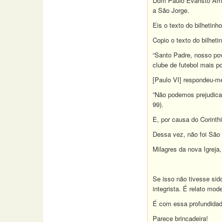
Dom Paulo Evaristo Arns
a São Jorge.
Eis o texto do bilhetin
Copio o texto do bilheti
“Santo Padre, nosso pov
clube de futebol mais p
[Paulo VI] respondeu-m
”Não podemos prejudicar
99).
E, por causa do Corinth
Dessa vez, não foi São 
Milagres da nova Igreja,
Se isso não tivesse sido
integrista. É relato mode
É com essa profundidade
Parece brincadeira!