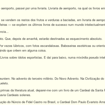
eroporto, passei por uma livraria. Livraria de aeroporto, na qual os livros e
s se vendem os restos dos frutos e verduras a baciadas, em livraria de aerop
e feiras — se expõem os últimos livros de sucesso num mundo intelectualmen
cia...
. Que, depois de amanhã, estarão destinados ao esquecimento absoluto.
 Por vezes lúbricos, com fotos escandalosas. Baboseiras esotéricas ou orien
gindo que crêem em alguma coisa.
. Livros sobre ídolos esportistas. E daí para baixo, numa mixórdia pseudo inte
neuntem
. No advento do terceiro milênio. Do Novo Advento. Na Civilização 
ueleto.
primas da literatura atual, deparei-me com um livro de um Cardeal da Santa
avia Cardeais solenes.
odução do Núncio de Fidel Castro no Brasil, o Cardeal Dom Paulo Evaristo Ar