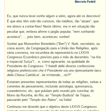
Marcelo Fedeli
Eu, que nunca levei sonho algum a sério, agora até os descrevo!
É que eles têm sido tão curiosos, tão inéditos, tão "atuais", que
me atrevo a contar-lhes! Neste último, me vi em situação tão
peculiar que, embora afirme o jargão popular,
"nem sonhando
acontece"
, ... pois bem, aconteceu: sonhei!
Sonhei que Monsenhor Benedetto ("Ben") V. Nutti, secretário, ou
coisa assim, da Congregação para a União das Religiões, após
séria conversa, me incumbira de representá-lo no LXXVII
Congresso Ecumênico previsto para o mês de dezembro, "
na fria
e imparcial Suíça
"!....e, como agravante, na qualidade de
Presidente do Congresso:
"I fratelli delle diverse confessione
religiose preferiscono che il Presidente sia uno ripresantante laico
della Chiesa Cattòlica!...lei m'intende,...nò?!"
Estariam presentes representantes de todas as religiões, seitas e
correntes de pensamento, incluindo astrologia, quiromancia,
curanderismo, etc, que pululam pelo mundo pós conciliar, do
Morro da Rocinha, do Rio, ao "
Templo Budista
" de Tóquio,
passando pelo "
Templo dos Ratos
", na Índia!
Continuou me dizendo que o objetivo deste LXXVII Congresso