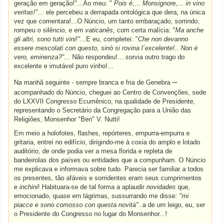
geração em geração!"...Ao meu: "
Pois é
,...
Monsignore,... in vino
veritas!"
... ele percebeu a derrapada ontológica que dera, na única
vez que comentara!...O Núncio, um tanto embaraçado, sorrindo,
rompeu o silêncio, e em
vaticanês
, com certa malícia: "
Ma anche
gli altri, sono tutti vini!"...
E eu, completei: "
Che non devanno
essere mescolati con questo, sinò si rovina l´excelente!.. Non è
vero, eminenza?"...
Não respondeu!....sorvia outro trago do
excelente e imutável puro vinho!...
–
Na manhã seguinte - sempre branca e fria de Genebra
acompanhado do Núncio, cheguei ao Centro de Convenções, sede
do LXXVII Congresso Ecumênico, na qualidade de Presidente,
representando o Secretário da Congregação para a União das
Religiões, Monsenhor "Ben" V. Nutti!
Em meio a holofotes, flashes, repórteres, empurra-empurra e
gritaria, entrei no edifício, dirigindo-me à coxia do amplo e lotado
auditório, de onde podia ver a mesa florida e repleta de
bandeirolas dos países ou entidades que a compunham. O Núncio
me explicava e informava sobre tudo. Parecia ser familiar a todos
os presentes, tão afáveis e sorridentes eram seus cumprimentos
e
inchini
! Habituara-se de tal forma a aplaudir
novidades
que,
emocionado, quase em lágrimas, sussurrando me disse:
"mi
piacce e sono comosso con questa novità"..
a
de um leigo, eu, ser
o Presidente do Congresso no lugar do Monsenhor...!