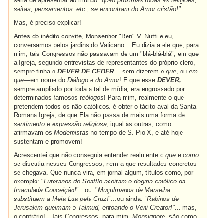
seria de apresentar ao mundo
"quão próximas todas as religiões,
seitas, pensamentos, etc., se encontram do Amor cristão!"
.
Mas, é preciso explicar!
Antes do inédito convite, Monsenhor "Ben" V. Nutti e eu,
conversamos pelos jardins do Vaticano... Eu dizia a ele que, para
mim, tais Congressos não passavam de um "blá-blá-blá", em que
a Igreja, segundo entrevistas de representantes do próprio clero,
sempre tinha o
DEVER DE CEDER
—sem dizerem
o que
, ou
em
que
—em nome do
Diálogo e do Amor
! E que esse
DEVER,
sempre ampliado por toda a tal de mídia, era engrossado por
determinados famosos
teólogos
! Para mim, realmente o que
pretendem todos os não católicos, é obter o tácito aval da Santa
Romana Igreja, de que Ela não passa de mais uma forma de
sentimento e expressão religiosa
, igual às outras, como
afirmavam os
Modernistas
no tempo de S. Pio X, e até hoje
sustentam e promovem!
Acrescentei que não conseguia entender realmente o
que
e
como
se discutia nesses Congressos, nem a que resultados concretos
se chegava. Que nunca vira, em jornal algum, títulos como, por
exemplo: "
Luteranos de Seattle aceitam o dogma católico da
Imaculada Conceição!
"...ou: "
Muçulmanos de Marselha
substituem a Meia Lua pela Cruz!
"...ou ainda: "
Rabinos de
Jerusalém queimam o Talmud, entoando o Veni Creator!"...
mas,
o contrário!...Tais Congressos, para mim,
Monsignore,
são como