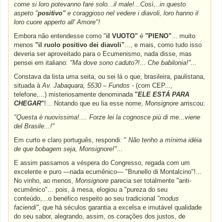
come si loro potevanno fare solo...il male!...Così,..in questo
aspeto "
positivo"
e coraggioso nel vedere i diavoli, loro hanno il
loro cuore apperto all' Amore"!
Embora não entendesse como "
il VUOTO"
é
"PIENO"
... muito
menos
"il ruolo positivo dei diavoli"
..., e mais, como tudo isso
deveria ser aproveitado para o Ecumenismo, nada disse, mas
pensei em italiano:
"Ma dove sono caduto?!... Che babilonia!"...
Constava da lista uma seita, ou sei lá o que, brasileira, paulistana,
situada à
Av. Jabaquara, 5530 – Fundos -
(com CEP...,
telefone,...) misteriosamente denominada
"
ELE ESTÁ PARA
CHEGAR
"
!... Notando que eu lia esse nome,
Monsignore
arriscou:
"Questa è nuovissima!.... Forze lei la cognosce più di me...viene
del Brasile...!"
Em curto e claro português, respondi: "
Não tenho a mínima idéia
de que bobagem seja, Monsignore!"...
E assim passamos a véspera do Congresso, regada com um
excelente e puro —nada ecumênico— "Brunello di Montalcino"!...
No vinho, ao menos,
Monsignore
parecia ser totalmente "anti-
ecumênico"... pois, à mesa, elogiou a "pureza do seu
conteúdo,...o benéfico respeito ao seu tradicional
"modus
faciendi"
, que há séculos garantia a excelsa e imutável qualidade
do seu sabor, alegrando, assim, os corações dos justos, de