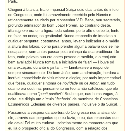
Parti...
Cheguei à branca, fria e imparcial Suíça dois dias antes do início
do Congresso, onde fui amavelmente recebido pelo Núncio e
reticentemente saudado por Monsenhor V.D. Bene, seu secretário,
profundo admirador do bom João! Porém, ao contrário deste,
Monsignore
era uma figura toda solene: porte alto e esbelto, lento
no falar, no andar, no gesticular! Nunca respondia de imediato a
qualquer pergunta: costumava, antes, levar o indicador e o médio
à altura dos lábios, como para prender alguma palavra que se lhe
escapasse, sem antes passar pela balança da sua prudência. De
fato, cada palavra sua era antes pesada e medida, e o conjunto
bem avaliado! Nunca tomava a iniciativa de falar! — Houve só
uma exceção, durante o jantar... — Limitava-se a responder,
sempre sinceramente. Do bom João, com a admiração, herdara a
incrível capacidade de vislumbrar e elogiar, por mais imperceptível
que fosse, qualquer sintoma de
novidade
ou de
Amor
, em tudo
quanto era doutrina, pensamento ou teoria não católicos, que ele
qualificava como
"punti positivi"!
Soube que, nas horas vagas, à
noite, ele dirigia um círculo "
fechado
" de membros de Conselhos
Ecumênicos Eclesiais de diversos países, inclusive o da Suíça!...
Passamos a véspera da abertura do Congresso nos analisando:
ele, através das perguntas que eu fazia, e eu, das respostas que
ele dava! Foi muito curioso...principalmente no momento em que
eu lia o prospecto oficial do Congresso, com a relação dos