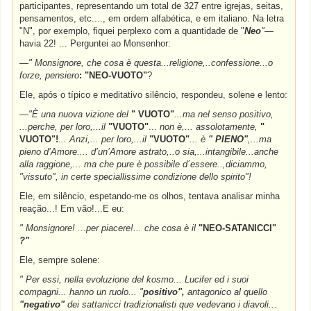
participantes, representando um total de 327 entre igrejas, seitas,
pensamentos, etc...., em ordem alfabética, e em italiano. Na letra
"N", por exemplo, fiquei perplexo com a quantidade de "
Neo
"
—
havia 22! ... Perguntei ao Monsenhor:
—
" Monsignore, che cosa è questa...religione,..confessione...o
forze, pensiero
: "NEO-VUOTO"
?
Ele, após o típico e meditativo silêncio, respondeu, solene e lento:
—
"È una nuova vizione del
" VUOTO"
...ma nel senso positivo,
...perche, per loro,...il
"VUOTO"
...
non è,... assolotamente,
"
VUOTO"!
... Anzi,... per loro,...il
"VUOTO"
... è
" PIENO"
,...ma
pieno d’Amore.... d’un’Amore astrato,..o sia,...intangibile...anche
alla raggione,... ma che pure è possibile d´essere..,diciammo,
"vissuto", in certe speciallissime condizione dello spirito"!
Ele, em silêncio, espetando-me os olhos, tentava analisar minha
reação...! Em vão!...E eu:
" Monsignore! ...per piacere!... che cosa è il
"NEO-SATANICCI"
?"
Ele, sempre solene:
" Per essi, nella evoluzione del kosmo... Lucifer ed i suoi
compagni... hanno un ruolo... "
positivo",
antagonico al quello
"negativo"
dei sattanicci tradizionalisti que vedevano i diavoli...