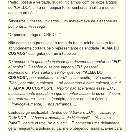
Pedro, possui a verdade, sugiro iniciarmos com os doze artigos
do "CREDO", um a um, enquanto os senhores analisam se os
aceitam ou não!"...
Sussurros....tosses...pigarros...um mexe–mexe de ajeitar-se às
poltronas... Prossegui:
"O primeiro artigo é: CREIO..."
Não conseguira pronunciar o resto da frase: minha palavra fora
abruptamente cortada pelo representante da entidade "
ALMA DO
COSMOS"
que, gritando, me interpelou:
"O senhor está querendo insinuar que devemos acreditar no
"EU"
aí oculto?. O senhor ousa nos impor o "EU" pessoal,
individual?.... Pois saiba o senhor que nós,
"ALMA DO
COSMOS",
não aceitamos
o "
Eu"... nem oculto,!...Só existe o
"Nós", abstrato, e coletivo ... só aceitamos a alma coletiva, que é
a
"ALMA DO COSMOS"!
...
Repito: não aceitamos esse "EU",
maliciosamente inserido no que o senhor acaba de dizer!...Assim,
sob protesto eu... nós, ...
(corrigiu, apesar de ser o único!)
...
irrevogavelmente, ... nos retiramos!"...
Confusão generalizada!...Gritos de "
Abaixo o EU!" ... abaixo o
"CREDO"!...."Abaixo a Hierarquia do Vaticano!"
...
"Abaixo o
Papa"!..
dentre outros, se ouviam!... E começou uma debandada
geral, enquanto a polícia suíça, me protegendo, arrastava-me para