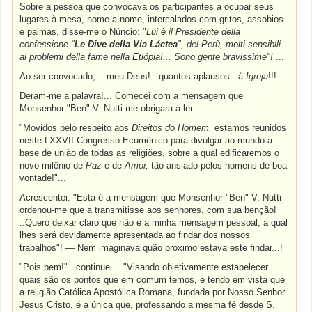
Sobre a pessoa que convocava os participantes a ocupar seus
lugares à mesa, nome a nome, intercalados com gritos, assobios
e palmas, disse-me o Núncio: "
Lui è il Presidente della
confessione "
Le Dive della Via Láctea
", del Perù, molti sensibili
ai problemi della fame nella Etiópia!... Sono gente bravissime"!
...
Ao ser convocado, ...meu Deus!...quantos aplausos...à
Igreja
!!!
Deram-me a palavra!... Comecei com a mensagem que
Monsenhor "Ben" V. Nutti me obrigara a ler:
"Movidos pelo respeito aos
Direitos do Homem,
estamos reunidos
neste LXXVII Congresso Ecumênico para divulgar ao mundo a
base de união de todas as religiões, sobre a qual edificaremos o
novo milênio de
Paz
e de
Amor,
tão ansiado pelos homens de boa
vontade!"...
Acrescentei: "Esta é a mensagem que Monsenhor "Ben" V. Nutti
ordenou-me que a transmitisse aos senhores, com sua benção!
..Quero deixar claro que não é a minha mensagem pessoal, a qual
lhes será devidamente apresentada ao findar dos nossos
trabalhos"! — Nem imaginava quão próximo estava este findar...!
"Pois bem!"...continuei... "Visando objetivamente estabelecer
quais são os pontos que em comum temos, e tendo em vista que
a religião Católica Apostólica Romana, fundada por Nosso Senhor
Jesus Cristo, é a única que, professando a mesma fé desde S.