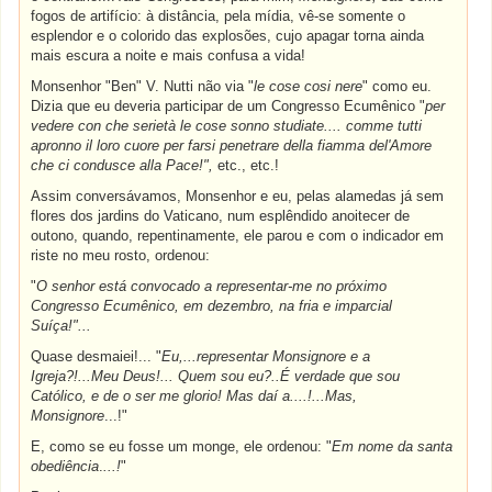
fogos de artifício: à distância, pela mídia, vê-se somente o
esplendor e o colorido das explosões, cujo apagar torna ainda
mais escura a noite e mais confusa a vida!
Monsenhor "Ben" V. Nutti não via "
le cose cosi nere
" como eu.
Dizia que eu deveria participar de um Congresso Ecumênico "
per
vedere con che serietà le cose sonno studiate.... comme tutti
apronno il loro cuore per farsi penetrare della fiamma del'Amore
che ci condusce alla Pace!",
etc., etc.!
Assim conversávamos, Monsenhor e eu, pelas alamedas já sem
flores dos jardins do Vaticano, num esplêndido anoitecer de
outono, quando, repentinamente, ele parou e com o indicador em
riste no meu rosto, ordenou:
"
O senhor está convocado a representar-me no próximo
Congresso Ecumênico, em dezembro, na fria e imparcial
Suíça!"...
Quase desmaiei!... "
Eu,...representar Monsignore e a
Igreja?!...Meu Deus!... Quem sou eu?..É verdade que sou
Católico, e de o ser me glorio! Mas daí a....!...Mas,
Monsignore
...!"
E, como se eu fosse um monge, ele ordenou: "
Em nome da santa
obediência
.
...!
"