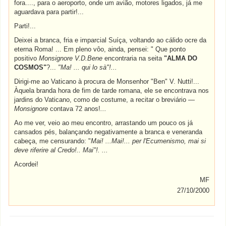
fora...., para o aeroporto, onde um avião, motores ligados, já me
aguardava para partir!...
Parti!...
Deixei a branca, fria e imparcial Suíça, voltando ao cálido ocre da
eterna Roma! ... Em pleno vôo, ainda, pensei: " Que ponto
positivo
Monsignore V.D.Bene
encontraria na seita
"ALMA DO
COSMOS"
?...
"Ma! ... qui lo sà"!...
Dirigi-me ao Vaticano à procura de Monsenhor "Ben" V. Nutti!...
Àquela branda hora de fim de tarde romana, ele se encontrava nos
jardins do Vaticano, como de costume, a recitar o breviário —
Monsignore
contava 72 anos!
...
Ao me ver, veio ao meu encontro, arrastando um pouco os já
cansados pés, balançando negativamente a branca e veneranda
cabeça, me censurando: "
Mai! ...Mai!... per l'Ecumenismo, mai si
deve riferire al Credo!.. Mai"!. ...
Acordei!
MF
27/10/2000