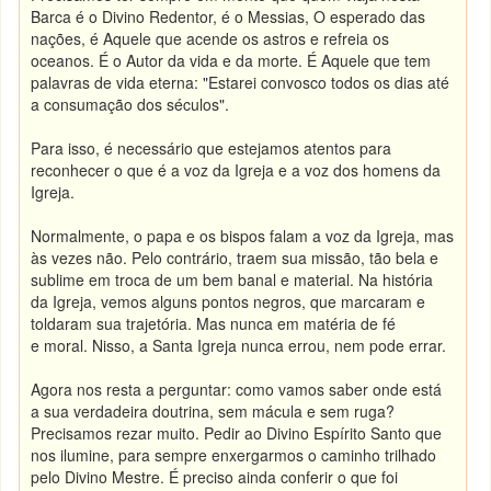
Barca é o Divino Redentor, é o Messias, O esperado das
nações, é Aquele que acende os astros e refreia os
oceanos. É o Autor da vida e da morte. É Aquele que tem
palavras de vida eterna: "Estarei convosco todos os dias até
a consumação dos séculos".
Para isso, é necessário que estejamos atentos para
reconhecer o que é a voz da Igreja e a voz dos homens da
Igreja.
Normalmente, o papa e os bispos falam a voz da Igreja, mas
às vezes não. Pelo contrário, traem sua missão, tão bela e
sublime em troca de um bem banal e material. Na história
da Igreja, vemos alguns pontos negros, que marcaram e
toldaram sua trajetória. Mas nunca em matéria de fé
e moral. Nisso, a Santa Igreja nunca errou, nem pode errar.
Agora nos resta a perguntar: como vamos saber onde está
a sua verdadeira doutrina, sem mácula e sem ruga?
Precisamos rezar muito. Pedir ao Divino Espírito Santo que
nos ilumine, para sempre enxergarmos o caminho trilhado
pelo Divino Mestre. É preciso ainda conferir o que foi