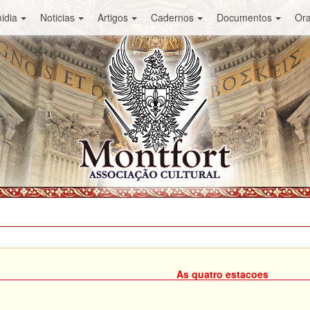
idia
Noticias
Artigos
Cadernos
Documentos
Or
As quatro estacoes