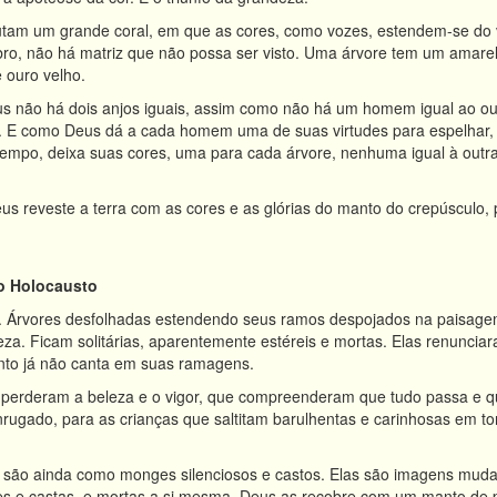
utam um grande coral, em que as cores, como vozes, estendem-se do 
bro, não há matriz que não possa ser visto. Uma árvore tem um amarel
 ouro velho.
s não há dois anjos iguais, assim como não há um homem igual ao o
 E como Deus dá a cada homem uma de suas virtudes para espelhar, as
tempo, deixa suas cores, uma para cada árvore, nenhuma igual à outr
us reveste a terra com as cores e as glórias do manto do crepúsculo,
do Holocausto
. Árvores desfolhadas estendendo seus ramos despojados na paisagem 
eza. Ficam solitárias, aparentemente estéreis e mortas. Elas renuncia
ento já não canta em suas ramagens.
perderam a beleza e o vigor, que compreenderam que tudo passa e qu
nrugado, para as crianças que saltitam barulhentas e carinhosas em t
 são ainda como monges silenciosos e castos. Elas são imagens mudas 
es e castas, e mortas a si mesma, Deus as recobre com um manto de 