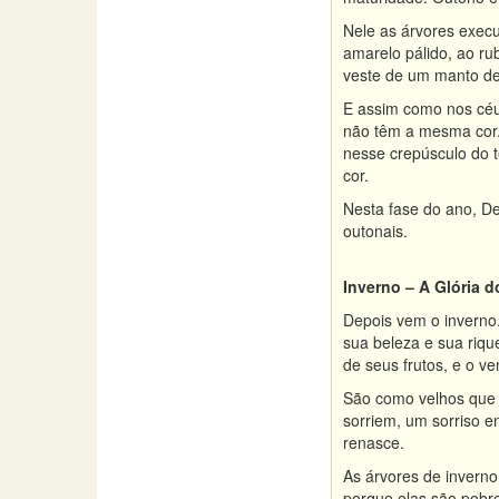
Nele as árvores exec
amarelo pálido, ao ru
veste de um manto de
E assim como nos céu
não têm a mesma cor.
nesse crepúsculo do 
cor.
Nesta fase do ano, De
outonais.
Inverno – A Glória 
Depois vem o inverno
sua beleza e sua riqu
de seus frutos, e o v
São como velhos que 
sorriem, um sorriso e
renasce.
As árvores de inverno
porque elas são pobr