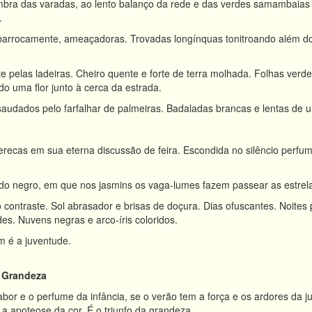
mbra das varadas, ao lento balanço da rede e das verdes samambaias
.
rrocamente, ameaçadoras. Trovadas longínquas tonitroando além dos
e pelas ladeiras. Cheiro quente e forte de terra molhada. Folhas verde
do uma flor junto à cerca da estrada.
audados pelo farfalhar de palmeiras. Badaladas brancas e lentas de u
erecas em sua eterna discussão de feira. Escondida no silêncio perfum
udo negro, em que nos jasmins os vaga-lumes fazem passear as estrel
 contraste. Sol abrasador e brisas de doçura. Dias ofuscantes. Noites
es. Nuvens negras e arco-íris coloridos.
m é a juventude.
a Grandeza
bor e o perfume da infância, se o verão tem a força e os ardores da j
a apoteose da cor. É o triunfo da grandeza.