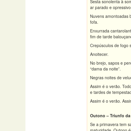
Sesta sonolenta à so
ar parado e opressivo
Nuvens amontoadas ba
fofa.
Enxurrada cantarolant
fim de tarde balouçan
Crepúsculos de fogo s
Anoitecer.
No brejo, sapos e per
“dama da noite”.
Negras noites de vel
Assim é o verão. Todo
e tardes de tempestad
Assim é o verão. Assi
Outono – Triunfo d
Se a primavera tem sa
maturidade. Outono é 