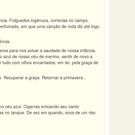
cia. Folguedos ingênuos, correrias no campo.
perfumado, em que uma canção de roda diz até logo
ência.
anos para nos avivar a saudade de nossa infância.
r o azul de nosso céu de menino, sentir de novo a
er tudo com olhos encantados, em ter, pela graça de
le. Recuperar a graça. Retornar à primavera...
o céu azul. Cigarras entoando seu canto
as no tanque. De vez em quando, ecos de um riso