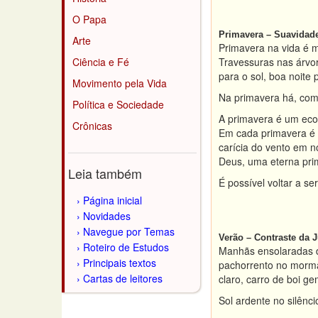
O Papa
Primavera – Suavidade
Arte
Primavera na vida é 
Ciência e Fé
Travessuras nas árvo
para o sol, boa noite 
Movimento pela Vida
Na primavera há, com
Política e Sociedade
A primavera é um eco 
Crônicas
Em cada primavera é po
carícia do vento em n
Deus, uma eterna pri
Leia também
É possível voltar a se
Página inicial
Novidades
Navegue por Temas
Verão – Contraste da 
Roteiro de Estudos
Manhãs ensolaradas d
Principais textos
pachorrento no morma
Cartas de leitores
claro, carro de boi g
Sol ardente no silênc