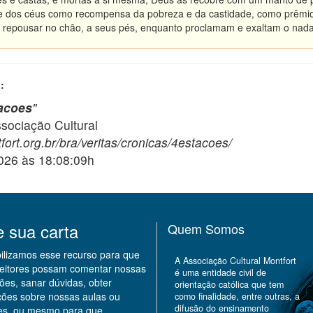
e dos céus como recompensa da pobreza e da castidade, como prêmio 
repousar no chão, a seus pés, enquanto proclamam e exaltam o nada 
:
acoes
"
ciação Cultural
fort.org.br/bra/veritas/cronicas/4estacoes/
2026 às 18:08:09h
e sua carta
Quem Somos
bilizamos esse recurso para que
A Associação Cultural Montfort
leitores possam comentar nossas
é uma entidade civil de
ões, sanar dúvidas, obter
orientação católica que tem
ções sobre nossas aulas ou
como finalidade, entre outras, a
difusão do ensinamento
des, ou mesmo para que