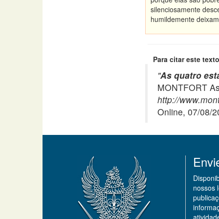
silenciosamente desc
humildemente deixam 
Para citar este texto
"
As quatro est
MONTFORT Asso
http://www.mont
Online, 07/08/
Envi
Disponi
nossos 
publicaç
informa
ativida