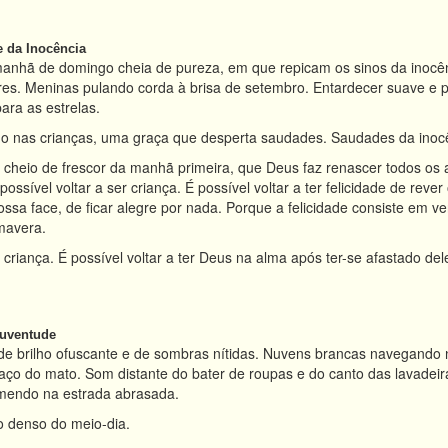
 da Inocência
manhã de domingo cheia de pureza, em que repicam os sinos da inocên
res. Meninas pulando corda à brisa de setembro. Entardecer suave e 
para as estrelas.
o nas crianças, uma graça que desperta saudades. Saudades da inoc
cheio de frescor da manhã primeira, que Deus faz renascer todos os 
ssível voltar a ser criança. É possível voltar a ter felicidade de reve
ossa face, de ficar alegre por nada. Porque a felicidade consiste em v
mavera.
r criança. É possível voltar a ter Deus na alma após ter-se afastado de
Juventude
e brilho ofuscante e de sombras nítidas. Nuvens brancas navegando n
ço do mato. Som distante do bater de roupas e do canto das lavadeir
emendo na estrada abrasada.
io denso do meio-dia.