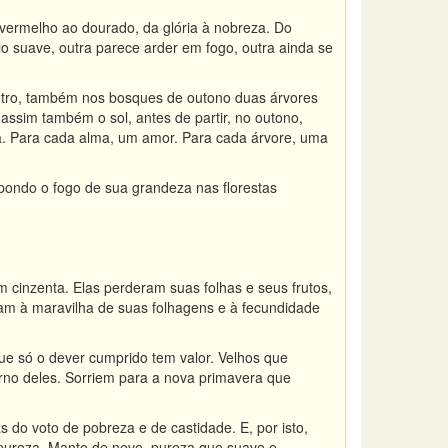
vermelho ao dourado, da glória à nobreza. Do
o suave, outra parece arder em fogo, outra ainda se
utro, também nos bosques de outono duas árvores
sim também o sol, antes de partir, no outono,
a. Para cada alma, um amor. Para cada árvore, uma
 pondo o fogo de sua grandeza nas florestas
cinzenta. Elas perderam suas folhas e seus frutos,
ram à maravilha de suas folhagens e à fecundidade
e só o dever cumprido tem valor. Velhos que
orno deles. Sorriem para a nova primavera que
do voto de pobreza e de castidade. E, por isto,
pureza. Manto de neve, pureza que suave e