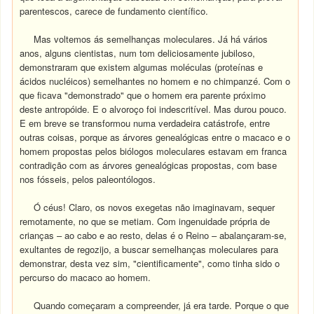
parentescos, carece de fundamento científico.
Mas voltemos ás semelhanças moleculares. Já há vários
anos, alguns cientistas, num tom deliciosamente jubiloso,
demonstraram que existem algumas moléculas (proteínas e
ácidos nucléicos) semelhantes no homem e no chimpanzé. Com o
que ficava "demonstrado" que o homem era parente próximo
deste antropóide. E o alvoroço foi indescritível. Mas durou pouco.
E em breve se transformou numa verdadeira catástrofe, entre
outras coisas, porque as árvores genealógicas entre o macaco e o
homem propostas pelos biólogos moleculares estavam em franca
contradição com as árvores genealógicas propostas, com base
nos fósseis, pelos paleontólogos.
Ó céus! Claro, os novos exegetas não imaginavam, sequer
remotamente, no que se metiam. Com ingenuidade própria de
crianças – ao cabo e ao resto, delas é o Reino – abalançaram-se,
exultantes de regozijo, a buscar semelhanças moleculares para
demonstrar, desta vez sim, "cientificamente", como tinha sido o
percurso do macaco ao homem.
Quando começaram a compreender, já era tarde. Porque o que