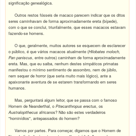
significação genealógica.
Outros restos fósseis de macaco parecem indicar que os ditos
seres caminhavam de forma aproximadamente ereta (bípede),
com o que se conclui, triunfalmente, que esses macacos estavam
fazendo-se homens.
O que, geralmente, muitos autores se esquecem de esclarecer
o público, é que vários macacos atualmente (
Hilobates moloch,
Pan paniscus
, entre outros) caminham de forma aproximadamente
ereta. Mas, que eu saiba, nenhum destes simpáticos primatas
manifestou o mínimo sentimento de assombro, nem de júbilo,
nem sequer de horror (que seria muito mais lógico), ante a
apaixonante aventura de se estarem transformando em seres
humanos.
Mas, perguntará algum leitor, que se passa com o famoso
Homem de Neanderthal, o
Pitecanthropus erectus
, os
Australopithecus
africanos? Não são estes verdadeiros
"hominídios", antepassados do homem?
Vamos por partes. Para começar, digamos que o Homem de