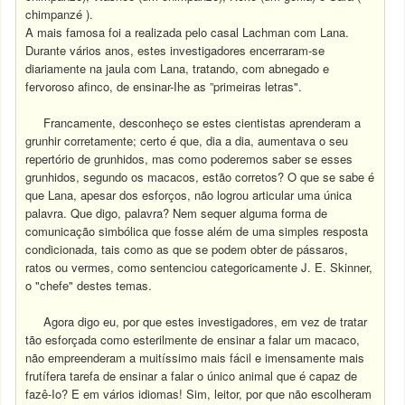
chimpanzé ).
A mais famosa foi a realizada pelo casal Lachman com Lana.
Durante vários anos, estes investigadores encerraram-se
diariamente na jaula com Lana, tratando, com abnegado e
fervoroso afinco, de ensinar-Ihe as ”primeiras letras".
Francamente, desconheço se estes cientistas aprenderam a
grunhir corretamente; certo é que, dia a dia, aumentava o seu
repertório de grunhidos, mas como poderemos saber se esses
grunhidos, segundo os macacos, estão corretos? O que se sabe é
que Lana, apesar dos esforços, não logrou articular uma única
palavra. Que digo, palavra? Nem sequer alguma forma de
comunicação simbólica que fosse além de uma simples resposta
condicionada, tais como as que se podem obter de pássaros,
ratos ou vermes, como sentenciou categoricamente J. E. Skinner,
o "chefe" destes temas.
Agora digo eu, por que estes investigadores, em vez de tratar
tão esforçada como esterilmente de ensinar a falar um macaco,
não empreenderam a muitíssimo mais fácil e imensamente mais
frutífera tarefa de ensinar a falar o único animal que é capaz de
fazê-Io? E em vários idiomas! Sim, leitor, por que não escolheram