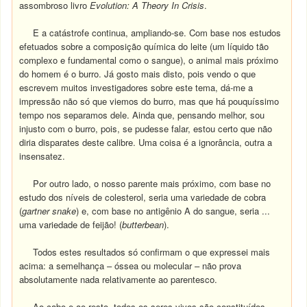
assombroso livro
Evolution: A Theory In Crisis
.
E a catástrofe continua, ampliando-se. Com base nos estudos
efetuados sobre a composição química do leite (um líquido tão
complexo e fundamental como o sangue), o animal mais próximo
do homem é o burro.
Já gosto mais disto, pois vendo o que
escrevem muitos investigadores sobre este tema, dá-me a
impressão não só que viemos do burro, mas que há pouquíssimo
tempo nos separamos dele. Ainda que, pensando melhor, sou
injusto com o burro, pois, se pudesse falar, estou certo que não
diria disparates deste calibre. Uma coisa é a ignorância, outra a
insensatez.
Por outro lado, o nosso parente mais próximo, com base no
estudo dos níveis de colesterol, seria uma variedade de cobra
(
gartner snake
) e, com base no antigênio A do sangue, seria ...
uma variedade de feijão! (
butterbean
).
Todos estes resultados só confirmam o que expressei mais
acima: a semelhança – óssea ou molecular – não prova
absolutamente nada relativamente ao parentesco.
Ao cabo e ao resto, todos os seres vivos são constituídos