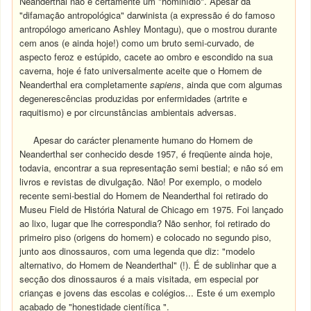
Neanderthal não é certamente um "hominídio". Apesar da
"difamação antropológica" darwinista (a expressão é do famoso
antropólogo americano Ashley Montagu), que o mostrou durante
cem anos (e ainda hoje!) como um bruto semi-curvado, de
aspecto feroz e estúpido, cacete ao ombro e escondido na sua
caverna, hoje é fato universalmente aceite que o Homem de
Neanderthal era completamente
sapiens
, ainda que com algumas
degenerescências produzidas por enfermidades (artrite e
raquitismo) e por circunstâncias ambientais adversas.
Apesar do carácter plenamente humano do Homem de
Neanderthal ser conhecido desde 1957, é freqüente ainda hoje,
todavia, encontrar a sua representação semi bestial; e não só em
livros e revistas de divulgação. Não! Por exemplo, o modelo
recente semi-bestial do Homem de Neanderthal foi retirado do
Museu Field de História Natural de Chicago em 1975. Foi lançado
ao lixo, lugar que lhe correspondia? Não senhor, foi retirado do
primeiro piso (origens do homem) e colocado no segundo piso,
junto aos dinossauros, com uma legenda que diz: "modelo
alternativo, do Homem de Neanderthal" (!). É de sublinhar que a
secção dos dinossauros é a mais visitada, em especial por
crianças e jovens das escolas e colégios... Este é um exemplo
acabado de "honestidade científica ".