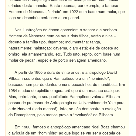
criados desta maneira. Basta recordar, por exemplo, o famoso
Homem de Nebrasca, "criado" em 1922 com base num molar, que
logo se descobriu pertencer a um pecari.
Nas ilustrações da época apareciam o senhor e a senhora
Homem de Nebrasca com os seus dois filhos, varão e nina –
decerto a família tipo, digamos; indumentária: tanga,
naturalmente; habitação: caverna, claro está; ele de cacete ao
ombro, ela amamentando, etc. Tudo isto, repito, com base num
molar de pecari, espécie de porco selvagem americano.
A partir de 1960 e durante vinte anos, o antropólogo David
Pilbeam sustentou que o Ramapiteco era um "hominídio",
baseado num par de dentes e nuns bocadinhos de mandíbula. Em
1984 mudou de opinião e agora crê que é um macaco qualquer.
Mas, entretanto, o seu publicitado Ramapiteco valeu a Pilbeam
passar de professor de Antropologia da Universidade de Yale para
a de Harvard (nada menos!). Isto, se não demonstra a evolução
do Ramapiteco, pelo menos prova a "evolução" de Pilbeam.
Em 1980, famoso o antropólogo americano Noel Boaz chamou
clavícula de um "hominídio" ao que logo se viu ser a costela de