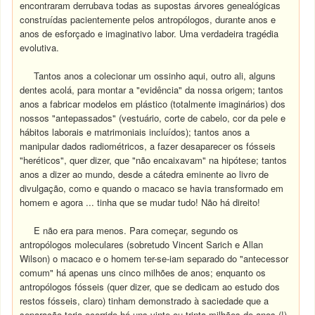
encontraram derrubava todas as supostas árvores genealógicas
construídas pacientemente pelos antropólogos, durante anos e
anos de esforçado e imaginativo labor. Uma verdadeira tragédia
evolutiva.
Tantos anos a colecionar um ossinho aqui, outro ali, alguns
dentes acolá, para montar a "evidência" da nossa origem; tantos
anos a fabricar modelos em plástico (totalmente imaginários) dos
nossos "antepassados" (vestuário, corte de cabelo, cor da pele e
hábitos laborais e matrimoniais incluídos); tantos anos a
manipular dados radiométricos, a fazer desaparecer os fósseis
"heréticos", quer dizer, que "não encaixavam" na hipótese; tantos
anos a dizer ao mundo, desde a cátedra eminente ao livro de
divulgação, como e quando o macaco se havia transformado em
homem e agora ... tinha que se mudar tudo! Não há direito!
E não era para menos. Para começar, segundo os
antropólogos moleculares (sobretudo Vincent Sarich e Allan
Wilson) o macaco e o homem ter-se-iam separado do "antecessor
comum" há apenas uns cinco milhões de anos; enquanto os
antropólogos fósseis (quer dizer, que se dedicam ao estudo dos
restos fósseis, claro) tinham demonstrado à saciedade que a
separação teria ocorrido há uns vinte ou trinta milhões de anos (!).