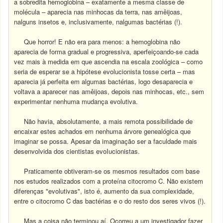
a sobredita hemoglobina – exatamente a mesma classe de
molécula – aparecia nas minhocas da terra, nas amêijoas,
nalguns insetos e, inclusivamente, nalgumas bactérias (!).
Que horror! E não era para menos: a hemoglobina não
aparecia de forma gradual e progressiva, aperfeiçoando-se cada
vez mais à medida em que ascendia na escala zoológica – como
seria de esperar se a hipótese evolucionista tosse certa – mas
aparecia já perfeita em algumas bactérias, logo desaparecia e
voltava a aparecer nas amêijoas, depois nas minhocas, etc., sem
experimentar nenhuma mudança evolutiva.
Não havia, absolutamente, a mais remota possibilidade de
encaixar estes achados em nenhuma árvore genealógica que
imaginar se possa. Apesar da imaginação ser a faculdade mais
desenvolvida dos cientistas evoIucionistas.
Praticamente obtiveram-se os mesmos resultados com base
nos estudos realizados com a proteína citocromo C. Não existem
diferenças "evolutivas", isto é, aumento da sua complexidade,
entre o citocromo C das bactérias e o do resto dos seres vivos (!).
Mas a coisa não terminou aí. Ocorreu a um investigador fazer