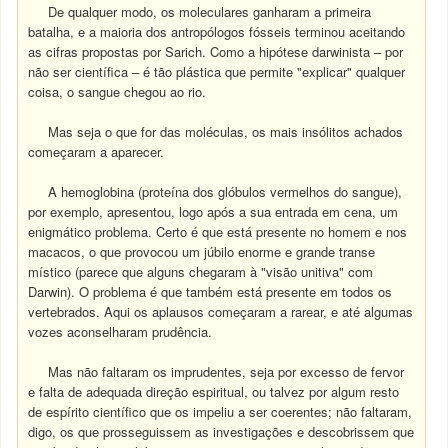
De qualquer modo, os moleculares ganharam a primeira
batalha, e a maioria dos antropólogos fósseis terminou aceitando
as cifras propostas por Sarich. Como a hipótese darwinista – por
não ser científica – é tão plástica que permite "explicar" qualquer
coisa, o sangue chegou ao rio.
Mas seja o que for das moléculas, os mais insólitos achados
começaram a aparecer.
A hemoglobina (proteína dos glóbulos vermelhos do sangue),
por exemplo, apresentou, logo após a sua entrada em cena, um
enigmático problema. Certo é que está presente no homem e nos
macacos, o que provocou um júbilo enorme e grande transe
místico (parece que alguns chegaram à "visão unitiva" com
Darwin). O problema é que também está presente em todos os
vertebrados. Aqui os aplausos começaram a rarear, e até algumas
vozes aconselharam prudência.
Mas não faltaram os imprudentes, seja por excesso de fervor
e falta de adequada direção espiritual, ou talvez por algum resto
de espírito científico que os impeliu a ser coerentes; não faltaram,
digo, os que prosseguissem as investigações e descobrissem que