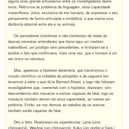
alguns anos grande entusiasmo entre os investigadores deste
tema. Refiro-me ao problema da linguagem, essa capacidade
maravilhosa, única, exclusiva do ser humano, de expressar o seu
pensamento de forma articulada e simbólica, o que marca uma
distância abismal entre ele e os animais.
Os pensadores (cientistas e não cientistas) de todas as
épocas sensatas entenderam que havia aqui um mistério
inabordável, um prodígio sem precedentes, e limitaram-se a
aceitar o fato que confirmava, mais uma vez, que o homem é um
ser único na natureza.
Mas, apareceu a hipótese darwinista, que transformou o
mundo científico na cidadela da estupidez e da cegueira (se
levarmos a sério o que dizia Bernard Shaw), e logo não faltaram
investigadores que, coerentes com a hipótese, disseram: sim,
descendemos dos macacos e somos capazes de falar, logo os
macacos também devem ter essa capacidade, ao menos em
potência. Então, se nos dermos ao trabalho de os ensinar,
também serão capazes de falar.
Dito e feito. Realizaram-se experiências: Lana (uma
chimpanzé), Washoe (um chimpanzé), Koko (um gorila) e Sara (