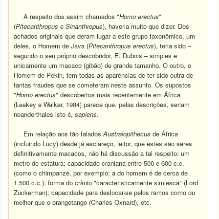
A respeito dos assim chamados "
Homo erectus
"
(
Pitecanthropus
e
Sinanthropus
), haveria muito que dizer. Dos
achados originais que deram lugar a este grupo taxonômico, um
deles, o Homem de Java (
Pitecanthropus erectus
), teria sido –
segundo o seu próprio descobridor, E. Dubois – simples e
unicamente um macaco (gibão) de grande tamanho. O outro, o
Homem de Pekin, tem todas as aparências de ter sido outra de
tantas fraudes que se cometeram neste assunto. Os supostos
"
Homo erectus
" descobertos mais recentemente em África
(Leakey e Walker, 1984) parece que, pelas descrições, seriam
neanderthales isto é,
sapiens
.
Em relação aos tão falados
Australopithecus
de África
(incluindo Lucy) desde já esclareço, leitor, que estes são seres
definitivamente macacos, não há discussão a tal respeito: um
metro de estatura; capacidade craniana entre 500 e 600 c.c.
(como o chimpanzé, por exemplo; a do homem é de cerca de
1.500 c.c.); forma do crânio "caracteristicamente simiesca" (Lord
Zuckerman); capacidade para deslocar-se pelos ramos como ou
melhor que o orangotango (Charles Oxnard), etc.