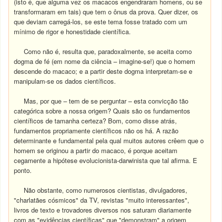
(isto é, que alguma vez os macacos engendraram homens, ou se
transformaram em tais) que tem o ônus da prova. Quer dizer, os
que deviam carregá-los, se este tema fosse tratado com um
mínimo de rigor e honestidade científica.
Como não é, resulta que, paradoxalmente, se aceita como
dogma de fé (em nome da ciência – imagine-se!) que o homem
descende do macaco; e a partir deste dogma interpretam-se e
manipulam-se os dados científicos.
Mas, por que – tem de se perguntar – esta convicção tão
categórica sobre a nossa origem? Quais são os fundamentos
científicos de tamanha certeza? Bom, como disse atrás,
fundamentos propriamente científicos não os há. A razão
determinante e fundamental pela qual muitos autores crêem que o
homem se originou a partir do macaco, é porque aceitam
cegamente a hipótese evolucionista-darwinista que tal afirma. E
ponto.
Não obstante, como numerosos cientistas, divulgadores,
"charlatães cósmicos" da TV, revistas "muito interessantes",
livros de texto e trovadores diversos nos saturam diariamente
com as "evidências científicas" que "demonstram" a origem