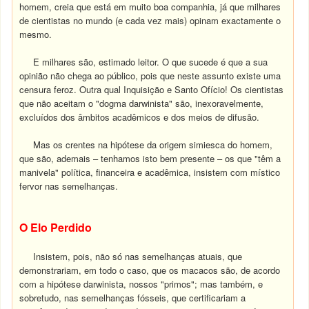
homem, creia que está em muito boa companhia, já que milhares
de cientistas no mundo (e cada vez mais) opinam exactamente o
mesmo.
E milhares são, estimado leitor. O que sucede é que a sua
opinião não chega ao público, pois que neste assunto existe uma
censura feroz. Outra qual Inquisição e Santo Ofício! Os cientistas
que não aceitam o "dogma darwinista" são, inexoravelmente,
excluídos dos âmbitos acadêmicos e dos meios de difusão.
Mas os crentes na hipótese da origem simiesca do homem,
que são, ademais – tenhamos isto bem presente – os que "têm a
manivela" política, financeira e acadêmica, insistem com místico
fervor nas semelhanças.
O Elo Perdido
Insistem, pois, não só nas semelhanças atuais, que
demonstrariam, em todo o caso, que os macacos são, de acordo
com a hipótese darwinista, nossos "primos"; mas também, e
sobretudo, nas semelhanças fósseis, que certificariam a