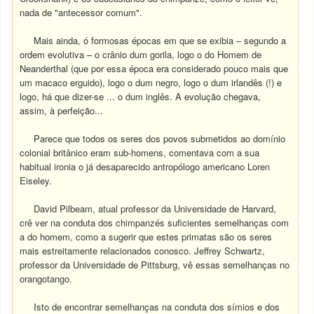
nada de "antecessor comum".
Mais ainda, ó formosas épocas em que se exibia – segundo a
ordem evolutiva – o crânio dum gorila, logo o do Homem de
Neanderthal (que por essa época era considerado pouco mais que
um macaco erguido), logo o dum negro, logo o dum irlandês (!) e
logo, há que dizer-se ... o dum inglês. A evolução chegava,
assim, à perfeição...
Parece que todos os seres dos povos submetidos ao domínio
colonial britânico eram sub-homens, comentava com a sua
habitual ironia o já desaparecido antropólogo americano Loren
Eiseley.
David Pilbeam, atual professor da Universidade de Harvard,
crê ver na conduta dos chimpanzés suficientes semelhanças com
a do homem, como a sugerir que estes primatas são os seres
mais estreitamente relacionados conosco. Jeffrey Schwartz,
professor da Universidade de Pittsburg, vê essas semelhanças no
orangotango.
Isto de encontrar semelhanças na conduta dos símios e dos