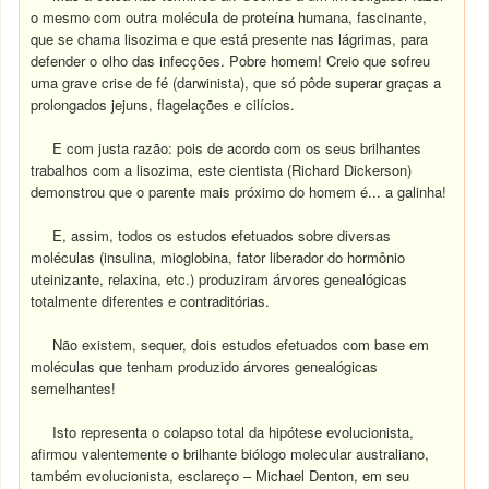
o mesmo com outra molécula de proteína humana, fascinante,
que se chama lisozima e que está presente nas lágrimas, para
defender o olho das infecções. Pobre homem! Creio que sofreu
uma grave crise de fé (darwinista), que só pôde superar graças a
prolongados jejuns, flagelações e cilícios.
E com justa razão: pois de acordo com os seus brilhantes
trabalhos com a lisozima, este cientista (Richard Dickerson)
demonstrou que o parente mais próximo do homem é... a galinha!
E, assim, todos os estudos efetuados sobre diversas
moléculas (insulina, mioglobina, fator liberador do hormônio
uteinizante, relaxina, etc.) produziram árvores genealógicas
totalmente diferentes e contraditórias.
Não existem, sequer, dois estudos efetuados com base em
moléculas que tenham produzido árvores genealógicas
semelhantes!
Isto representa o colapso total da hipótese evolucionista,
afirmou valentemente o brilhante biólogo molecular australiano,
também evolucionista, esclareço – Michael Denton, em seu