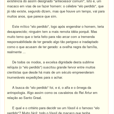
existência do assim designado "antecessor comum", isto é, um
macaco em vias de se fazer homem: o célebre "elo perdido", que
já não existe, segundo dizem, mas que houve um tempo, vai para
muitos anos, que parece que sim.
Este mítico "elo perdido", logo após engendrar o homem, teria
desaparecido; ninguém tem a mais remota idéia porquê. Mas
muito temo que o teria feito para não arcar com a tremenda
responsabilidade de ter gerado algo tão perigoso e inadaptado
como o que acusam de ter gerado: a ovelha negra da família,
realmente ...
De todos os modos, a excelsa dignidade desta sublime
relíquia (o "elo perdido") suscitou grande fervor entre muitos
cientistas que desde há mais de um século empreenderam
inumeráveis expedições para o achar.
A busca do "elo perdido" foi, e é, o alfa e o ômega da
antropologia. Algo assim como os cavaleiros do Rei Artur em
relação ao Santo Graal.
E qual e o critério para decidir se um fóssil é o famoso "elo
perdido"? Muito fácil: todo o fóssil de macaco que tenha