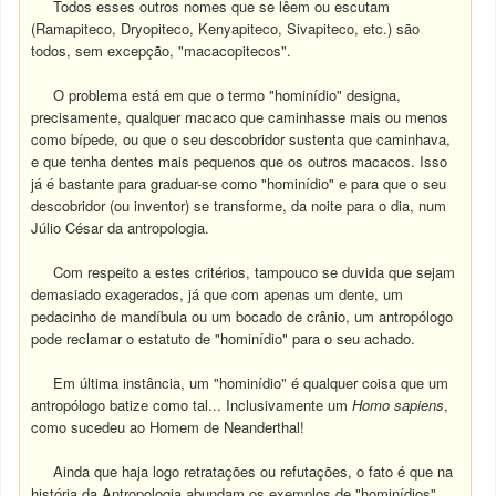
Todos esses outros nomes que se lêem ou escutam
(Ramapiteco, Dryopiteco, Kenyapiteco, Sivapiteco, etc.) são
todos, sem excepção, "macacopitecos".
O problema está em que o termo "hominídio" designa,
precisamente, qualquer macaco que caminhasse mais ou menos
como bípede, ou que o seu descobridor sustenta que caminhava,
e que tenha dentes mais pequenos que os outros macacos. Isso
já é bastante para graduar-se como "hominídio" e para que o seu
descobridor (ou inventor) se transforme, da noite para o dia, num
Júlio César da antropologia.
Com respeito a estes critérios, tampouco se duvida que sejam
demasiado exagerados, já que com apenas um dente, um
pedacinho de mandíbula ou um bocado de crânio, um antropólogo
pode reclamar o estatuto de "hominídio" para o seu achado.
Em última instância, um "hominídio" é qualquer coisa que um
antropólogo batize como tal... Inclusivamente um
Homo sapiens
,
como sucedeu ao Homem de Neanderthal!
Ainda que haja logo retratações ou refutações, o fato é que na
história da Antropologia abundam os exemplos de "hominídios"