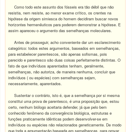
Como todo este assunto dos fósseis era tão débil que não
resistia, nem resiste, ao menor exame crítico, os crentes na
hipótese da origem simiesca do homem decidiram buscar novos
horizontes hermenêuticos para poderem demonstrar a hipótese. E
assim apareceu o argumento das semelhanças moleculares.
Antes de prosseguir, acho conveniente dar um esclarecimento
categórico: todos estes argumentos, baseados em semelhanças,
para estabelecer parentescos, são apenas sofismas, pois
parecido e parentesco são duas coisas perfeitamente distintas. O
fato de que indivíduos aparentados tenham, geralmente,
semelhanças, não autoriza, de maneira nenhuma, concluir que
indivíduos ( ou espécies) com semelhanças sejam,
necessariamente, aparentados.
Sustentar o contrário, isto é, que a semelhança por si mesma
constitui uma prova de parentesco, é uma proposição que, estou
certo, nenhum biólogo aceitaria defender, já que pelo bem
conhecido fenômeno da convergência biológica, estruturas e
funções praticamente idênticas podem desenvolver-se em
indivíduos ou espécies não relacionados geneticamente. De modo
que toda a argumentação baseada em semelhanças, para provar