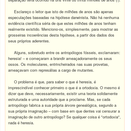
Esclareço o leitor que isto de milhões de anos são apenas
especulações baseadas na hipótese darwinista. Não há nenhuma
evidência científica séria de que estes milhões de anos tenham
realmente existido. Menciono-os, simplesmente, para mostrar as
grosseiras incoerências desta hipótese, a partir dos dados dos
seus próprios aderentes.
Alguns, sobretudo entre os antropólogos fósseis, exclamaram:
heresia! – e começaram a brandir ameaçadoramente os seus
ossos. Os moleculares, entrincheirados nas suas provetas,
ameaçavam com represálias a cargo de mutantes.
O problema é que, para saber o que é heresia, é
imprescindível conhecer primeiro o que é a ortodoxia. O mesmo é
dizer que deve, necessariamente, existir uma teoria solidamente
estruturada e uma autoridade que a proclame. Mas, se cada
antropólogo fabrica a sua própria árvore genealógica, segundo a
sua própria imaginação – com base em que dentes vai censurar a
imaginação de outro antropólogo? Se qualquer coisa é "ortodoxia",
nada é heresia.