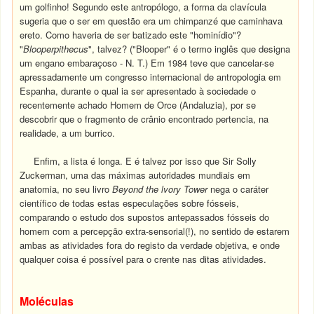
um golfinho! Segundo este antropólogo, a forma da clavícula
sugeria que o ser em questão era um chimpanzé que caminhava
ereto. Como haveria de ser batizado este "hominídio"?
"
Blooperpithecus
", talvez? ("Blooper" é o termo inglês que designa
um engano embaraçoso - N. T.) Em 1984 teve que cancelar-se
apressadamente um congresso internacional de antropologia em
Espanha, durante o qual ia ser apresentado à sociedade o
recentemente achado Homem de Orce (Andaluzia), por se
descobrir que o fragmento de crânio encontrado pertencia, na
realidade, a um burrico.
Enfim, a lista é longa. E é talvez por isso que Sir Solly
Zuckerman, uma das máximas autoridades mundiais em
anatomia, no seu livro
Beyond the lvory Tower
nega o caráter
científico de todas estas especulações sobre fósseis,
comparando o estudo dos supostos antepassados fósseis do
homem com a percepção extra-sensorial(!), no sentido de estarem
ambas as atividades fora do registo da verdade objetiva, e onde
qualquer coisa é possível para o crente nas ditas atividades.
Moléculas