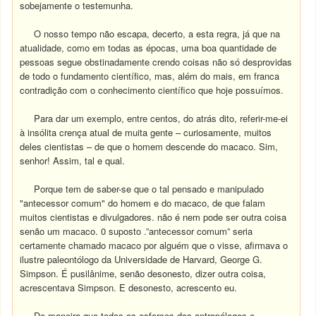
sobejamente o testemunha.
O nosso tempo não escapa, decerto, a esta regra, já que na
atualidade, como em todas as épocas, uma boa quantidade de
pessoas segue obstinadamente crendo coisas não só desprovidas
de todo o fundamento científico, mas, além do mais, em franca
contradição com o conhecimento científico que hoje possuímos.
Para dar um exemplo, entre centos, do atrás dito, referir-me-ei
à insólita crença atual de muita gente – curiosamente, muitos
deles cientistas – de que o homem descende do macaco. Sim,
senhor! Assim, tal e qual.
Porque tem de saber-se que o tal pensado e manipulado
"antecessor comum" do homem e do macaco, de que falam
muitos cientistas e divulgadores. não é nem pode ser outra coisa
senão um macaco. 0 suposto .”antecessor comum” seria
certamente chamado macaco por alguém que o visse, afirmava o
ilustre paleontólogo da Universidade de Harvard, George G.
Simpson. É pusilânime, senão desonesto, dizer outra coisa,
acrescentava Simpson. E desonesto, acrescento eu.
De maneira que todos os esforços dos antropólogos e