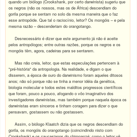
quando um biólogo (Crookshank, por certo darwinista) sugeriu que
os negros (não os nossos, mas os de África) descendiam do
gorila porque se sentam no solo da mesma maneira que o faz
esse antropóide. Que tal o raciocínio, leitor? Os mongóis – e pela
mesma razão – descenderiam do orangotango.
Desnecessário é dizer que este argumento já não é aceite
pelos antropólogos; entre outras razões, porque os negros e os
mongóis têm, agora, cadeiras para se sentarem.
Mas não creia, leitor, que estas especulações pertencem à
"pré-história" da antropologia. Na realidade, e digam o que
disserem, a época de ouro do darwinismo foram aqueles ditosos
anos; não só porque não se tinha a menor idéia da genética,
biologia molecular e todos estes malditos progressos científicos
que foram, pouco a pouco, afogando o vôo imaginativo dos
investigadores darwinistas, mas também porque naquela época os
darwinistas eram sinceros e tinham coragem para dizer o que
pensavam, gostassem ou não gostassem.
Assim, o biólogo Klaatch dizia que os negros descendiam do
gorila, os mongóis do orangotango (coincindindo nisto com
Crookshank) e os caucasianos do chimpanzé; como o leitor vê,