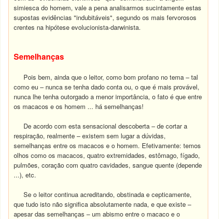
simiesca do homem, vale a pena analisarmos sucintamente estas
supostas evidências "indubitáveis", segundo os mais fervorosos
crentes na hipótese evolucionista-darwinista.
Semelhanças
Pois bem, ainda que o leitor, como bom profano no tema – tal
como eu – nunca se tenha dado conta ou, o que é mais provável,
nunca lhe tenha outorgado a menor importância, o fato é que entre
os macacos e os homem ... há semelhanças!
De acordo com esta sensacional descoberta – de cortar a
respiração, realmente – existem sem lugar a dúvidas,
semelhanças entre os macacos e o homem. Efetivamente: temos
olhos como os macacos, quatro extremidades, estômago, fígado,
pulmões, coração com quatro cavidades, sangue quente (depende
...), etc.
Se o leitor continua acreditando, obstinada e cepticamente,
que tudo isto não significa absolutamente nada, e que existe –
apesar das semelhanças – um abismo entre o macaco e o