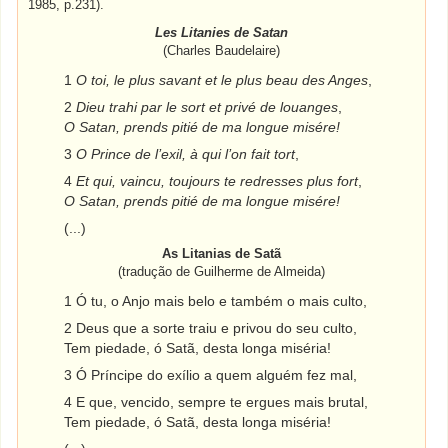
1985, p.231).
Les Litanies de Satan
(Charles Baudelaire)
1
O toi, le plus savant et le plus beau des Anges
,
2
Dieu trahi par le sort et privé de louanges
,
O Satan, prends pitié de ma longue misére!
3
O Prince de l’exil, à qui l’on fait tort
,
4
Et qui, vaincu, toujours te redresses plus fort
,
O Satan, prends pitié de ma longue misére!
(...)
As Litanias de Satã
(tradução de Guilherme de Almeida)
1 Ó tu, o Anjo mais belo e também o mais culto,
2 Deus que a sorte traiu e privou do seu culto,
Tem piedade, ó Satã, desta longa miséria!
3 Ó Príncipe do exílio a quem alguém fez mal,
4 E que, vencido, sempre te ergues mais brutal,
Tem piedade, ó Satã, desta longa miséria!