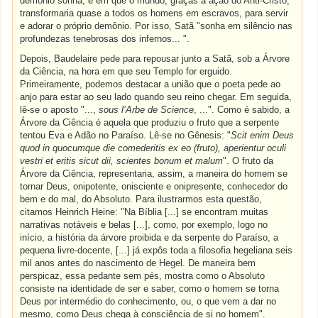
demônio sonha, e em que o mundo, graças à ação do Anti-Cristo,
transformaria quase a todos os homens em escravos, para servir
e adorar o próprio demônio. Por isso, Satã "sonha em silêncio nas
profundezas tenebrosas dos infernos... ".
Depois, Baudelaire pede para repousar junto a Satã, sob a Árvore
da Ciência, na hora em que seu Templo for erguido.
Primeiramente, podemos destacar a união que o poeta pede ao
anjo para estar ao seu lado quando seu reino chegar. Em seguida,
lê-se o aposto "...,
sous l’Arbe de Science
, ...". Como é sabido, a
Árvore da Ciência é aquela que produziu o fruto que a serpente
tentou Eva e Adão no Paraíso. Lê-se no Gênesis: "
Scit enim Deus
quod in quocumque die comederitis ex eo (fruto), aperientur oculi
vestri et eritis sicut dii, scientes bonum et malum
". O fruto da
Árvore da Ciência, representaria, assim, a maneira do homem se
tornar Deus, onipotente, onisciente e onipresente, conhecedor do
bem e do mal, do Absoluto. Para ilustrarmos esta questão,
citamos Heinrich Heine: "Na Bíblia [...] se encontram muitas
narrativas notáveis e belas [...], como, por exemplo, logo no
início, a história da árvore proibida e da serpente do Paraíso, a
pequena livre-docente, [...] já expôs toda a filosofia hegeliana seis
mil anos antes do nascimento de Hegel. De maneira bem
perspicaz, essa pedante sem pés, mostra como o Absoluto
consiste na identidade de ser e saber, como o homem se torna
Deus por intermédio do conhecimento, ou, o que vem a dar no
mesmo, como Deus chega à consciência de si no homem".