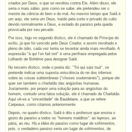
criados por Deus, e que se revoltou contra Ele. Além disso, ele
seria o mais sábio, pois como se sabe, ele pretendeu ser o
mestre da ciência do bem e do mal. Ao mesmo tempo que Satã é
um anjo, ele seria um Deus, traído pela sorte e privado do culto
devido normalmente a Deus, e exilado do paraíso pela queda
provocada por seu pecado.
Por isso, logo no segundo dístico, ele é chamado de Príncipe do
exílio, já que foi vencido pelo Deus Criador, e assim revoltado e
pleno de ódio, cada vez tenta se levantar ainda mais revoltado. A
expressão "à qui l’on fait tort" é uma perífrase empregada pelos
Lolhards de Bohême para designar Satã.
No terceiro dístico, onde o poeta diz: "Toi qui sais tout", se
pretende indicar uma suposta onisciência do rei dos infernos
sobre as coisas subterrâneas ("choses souterraines"), porque ele
quer ser também o charlatão das angústias humanas.
Justamente, por propor uma solução para as angústias do
homem, contudo uma falsa solução, ele é chamado de Charlatão.
Aqui vê-se a "sinceridade" de Baudelaire, a que se refere
Carpeaux, como citamos anteriormente.
Depois, no quarto dístico, Satã é dito o professor que ensina o
gosto do paraíso a todos os "homens malditos": ao leproso, ao
pária, ao réu. Há a idéia do paraíso como lugar de sofrimentos,
pois, o verdadeiro paraíso seria um lugar de sofrimentos, de