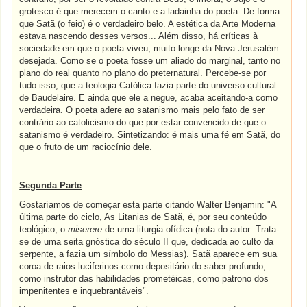
grotesco é que merecem o canto e a ladainha do poeta. De forma
que Satã (o feio) é o verdadeiro belo. A estética da Arte Moderna
estava nascendo desses versos... Além disso, há críticas à
sociedade em que o poeta viveu, muito longe da Nova Jerusalém
desejada. Como se o poeta fosse um aliado do marginal, tanto no
plano do real quanto no plano do preternatural. Percebe-se por
tudo isso, que a teologia Católica fazia parte do universo cultural
de Baudelaire. E ainda que ele a negue, acaba aceitando-a como
verdadeira. O poeta adere ao satanismo mais pelo fato de ser
contrário ao catolicismo do que por estar convencido de que o
satanismo é verdadeiro. Sintetizando: é mais uma fé em Satã, do
que o fruto de um raciocínio dele.
Segunda Parte
Gostaríamos de começar esta parte citando Walter Benjamin: "A
última parte do ciclo, As Litanias de Satã, é, por seu conteúdo
teológico, o
miserere
de uma liturgia ofídica (nota do autor: Trata-
se de uma seita gnóstica do século II que, dedicada ao culto da
serpente, a fazia um símbolo do Messias). Satã aparece em sua
coroa de raios luciferinos como depositário do saber profundo,
como instrutor das habilidades prometéicas, como patrono dos
impenitentes e inquebrantáveis".