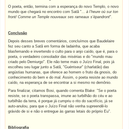
O poeta, então, termina com a esperança do novo Templo, o novo
mundo que chegará no encontro com Satã "...
à l’heure où sur ton
front/ Comme un Temple nouveaux ses rameaux s’épandront
".
Conclusão
Depois desses breves comentários, concluímos que Baudelaire
fez seu canto a Satã em forma de ladainha, que acaba
blasfemando e invertendo o culto para o anjo caído, que é, para o
poeta, o verdadeiro consolador das misérias e do "mundo mau
criado pelo Demiurgo". Ele não teme mais o Juízo Final, pois já
escolheu seu lugar junto a Satã, "Guérriseur" (charlatão) das
angústias humanas, que oferece ao homem o fruto da gnosis, do
conhecimento do bem e do mal. Assim, o poeta resiste ao mundo
caído, na esperança de se encontrar a si mesmo no demônio.
Para finalizar, citamos Bosi, quando comenta Blake: "Se o poeta
resiste, se o poeta transpassa, imune ao turbilhão do céu e ao
turbilhão da terra, é porque já cumpriu o rito do sacrifício, já se
auto-anulou, para que o Juízo Final não venha supreendê-lo
grávido de si e não o entregue às garras letais do próprio Eu".
Bibliografia