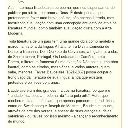
(...)
Assim começa Baudelaire seu poema, que nos dispensamos de
publicar por inteiro, por amor a Deus. É deste poema que
pretendemos fazer uma breve análise, não apenas literária, mas
mostrando sua ligação com uma concepção anti-católica ativa na
literatura mundial, como também sua ligação direta com a Arte
Moderna.
Toda literatura de um país tem uma grande obra como modelo e
marco na história da língua. A Itália tem a Divina Comédia de
Dante; a Espanha, Dom Quixote de Cervantes; a Inglaterra, a obra
de Shakespeare; Portugal, Os Lusíadas de Camões, e etc.
Porém, a literatura francesa é uma exceção. Não possui uma obra
imortal, como as citadas, mas várias, e vários autores, quem
sabe, menores. Talvez Baudelaire (1821-1867) possa ocupar o
trono vago da literatura de sua língua, ainda que existam
protestos e opiniões contrárias.
Baudelaire é um dos grandes marcos na literatura, porque é o
"fundador" da poesia moderna, da "arte pela arte". Autor que
recebeu muitas influências - que apenas parecem contraditórias,
como de Swedenborg e Joseph de Maistre -, Baudelaire soube,
através da arte dos versos, e apesar de suas crenças e idéias
satânicas - ou talvez por isso mesmo - alcançar o reconhecimento
do mundo.