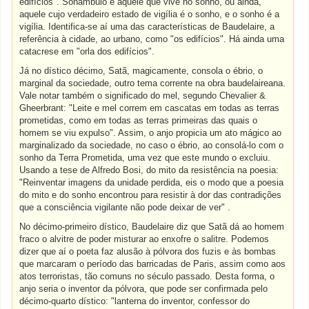
edifícios". Sonâmbulo é aquele que vive no sonho, ou ainda,
aquele cujo verdadeiro estado de vigília é o sonho, e o sonho é a
vigília. Identifica-se aí uma das características de Baudelaire, a
referência à cidade, ao urbano, como "os edifícios". Há ainda uma
catacrese em "orla dos edifícios".
Já no dístico décimo, Satã, magicamente, consola o ébrio, o
marginal da sociedade, outro tema corrente na obra baudelaireana.
Vale notar também o significado do mel, segundo Chevalier &
Gheerbrant: "Leite e mel correm em cascatas em todas as terras
prometidas, como em todas as terras primeiras das quais o
homem se viu expulso". Assim, o anjo propicia um ato mágico ao
marginalizado da sociedade, no caso o ébrio, ao consolá-lo com o
sonho da Terra Prometida, uma vez que este mundo o excluiu.
Usando a tese de Alfredo Bosi, do mito da resistência na poesia:
"Reinventar imagens da unidade perdida, eis o modo que a poesia
do mito e do sonho encontrou para resistir à dor das contradições
que a consciência vigilante não pode deixar de ver" .
No décimo-primeiro dístico, Baudelaire diz que Satã dá ao homem
fraco o alvitre de poder misturar ao enxofre o salitre. Podemos
dizer que aí o poeta faz alusão à pólvora dos fuzis e às bombas
que marcaram o período das barricadas de Paris, assim como aos
atos terroristas, tão comuns no século passado. Desta forma, o
anjo seria o inventor da pólvora, que pode ser confirmada pelo
décimo-quarto dístico: "lanterna do inventor, confessor do