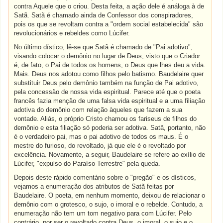
contra Aquele que o criou. Desta feita, a ação dele é análoga à de
Satã. Satã é chamado ainda de Confessor dos conspiradores,
pois os que se revoltam contra a "ordem social estabelecida" são
revolucionários e rebeldes como Lúcifer.
No último dístico, lê-se que Satã é chamado de "Pai adotivo",
visando colocar o demônio no lugar de Deus, visto que o Criador
é, de fato, o Pai de todos os homens, o Deus que lhes deu a vida.
Mais. Deus nos adotou como filhos pelo batismo. Baudelaire quer
substituir Deus pelo demônio também na função de Pai adotivo,
pela concessão de nossa vida espiritual. Parece até que o poeta
francês fazia menção de uma falsa vida espiritual e a uma filiação
adotiva do demônio com relação àqueles que fazem a sua
vontade. Aliás, o próprio Cristo chamou os fariseus de filhos do
demônio e esta filiação só poderia ser adotiva. Satã, portanto, não
é o verdadeiro pai, mas o pai adotivo de todos os maus. É o
mestre do furioso, do revoltado, já que ele é o revoltado por
excelência. Novamente, a seguir, Baudelaire se refere ao exílio de
Lúcifer, "expulso do Paraíso Terrestre" pela queda.
Depois deste rápido comentário sobre o "pregão" e os dísticos,
vejamos a enumeração dos atributos de Satã feitas por
Baudelaire. O poeta, em nenhum momento, deixou de relacionar o
demônio com o grotesco, o sujo, o imoral e o rebelde. Contudo, a
enumeração não tem um tom negativo para com Lúcifer. Pelo
contrário, por ser o revoltado contra Deus, o imoral, o sujo e o