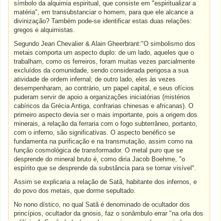
símbolo da alquimia espiritual, que consiste em "espiritualizar a
matéria", em transubstanciar o homem, para que ele alcance a
divinização? Também pode-se identificar estas duas relações:
gregos e alquimistas.
Segundo Jean Chevalier & Alain Gheerbrant:"O simbolismo dos
metais comporta um aspecto duplo: de um lado, aqueles que o
trabalham, como os ferreiros, foram muitas vezes parcialmente
excluídos da comunidade, sendo considerada perigosa a sua
atividade de ordem infernal; de outro lado, eles às vezes
desempenharam, ao contrário, um papel capital, e seus ofícios
puderam servir de apoio a organizações iniciatórias (mistérios
cabíricos da Grécia Antiga, confrarias chinesas e africanas). O
primeiro aspecto devia ser o mais importante, pois a origem dos
minerais, a relação da ferraria com o fogo subterrâneo, portanto,
com o inferno, são significativas. O aspecto benéfico se
fundamenta na purificação e na transmutação, assim como na
função cosmológica de transformador. O metal puro que se
desprende do mineral bruto é, como diria Jacob Boehme, "o
espírito que se desprende
da substância para se tornar visível".
Assim se explicaria a relação de Satã, habitante dos infernos, e
do povo dos metais, que dorme sepultado.
No nono dístico, no qual Satã é denominado de ocultador dos
princípios, ocultador da gnosis, faz o sonâmbulo errar "na orla dos