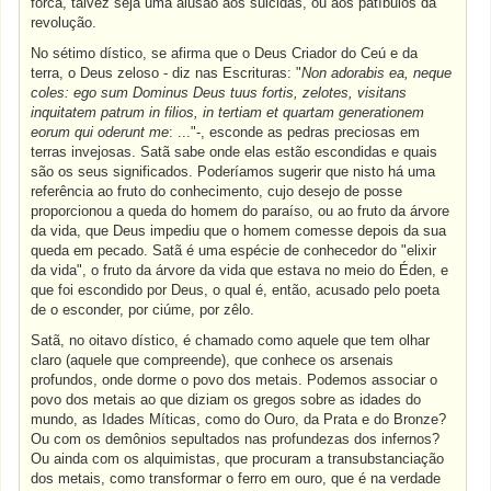
forca, talvez seja uma alusão aos suicidas, ou aos patíbulos da
revolução.
No sétimo dístico, se afirma que o Deus Criador do Ceú e da
terra, o Deus zeloso - diz nas Escrituras: "
Non adorabis ea, neque
coles: ego sum Dominus Deus tuus fortis, zelotes, visitans
inquitatem patrum in filios, in tertiam et quartam generationem
eorum qui oderunt me
: ..."-, esconde as pedras preciosas em
terras invejosas. Satã sabe onde elas estão escondidas e quais
são os seus significados. Poderíamos sugerir que nisto há uma
referência ao fruto do conhecimento, cujo desejo de posse
proporcionou a queda do homem do paraíso, ou ao fruto da árvore
da vida, que Deus impediu que o homem comesse depois da sua
queda em pecado. Satã é uma espécie de conhecedor do "elixir
da vida", o fruto da árvore da vida que estava no meio do Éden, e
que foi escondido por Deus, o qual é, então, acusado pelo poeta
de o esconder, por ciúme, por zêlo.
Satã, no oitavo dístico, é chamado como aquele que tem olhar
claro (aquele que compreende), que conhece os arsenais
profundos, onde dorme o povo dos metais. Podemos associar o
povo dos metais ao que diziam os gregos sobre as idades do
mundo, as Idades Míticas, como do Ouro, da Prata e do Bronze?
Ou com os demônios sepultados nas profundezas dos infernos?
Ou ainda com os alquimistas, que procuram a transubstanciação
dos metais, como transformar o ferro em ouro, que é na verdade