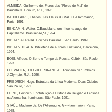
ALMEIDA, Guilherme de. Flores das "Flores do Mal" de
Baudelaire. Ediouro, R.J., 1993.
BAUDELAIRE, Charles. Les Fleurs du Mal. GF-Flammarion,
Paris, 1991.
BENJAMIN, Walter. C.Baudelaire: um lírico na auge do
Capitalismo. Brasiliense,SP,1994
BIBLIA SAGRADA. Edições Paulinas, São Paulo, 1989.
BIBLIA VULGATA. Biblioteca de Autores Cristianos, Barcelona,
1994.
BOSI, Alfredo. O Ser e o Tempo da Poesia. Cultrix, São Paulo,
1993.
CHEVALIER, J & GHEERBRANT, A. Dicionário de Símbolos.
J.Olympio, R.J., 1996.
FRIEDRICH, Hugo. Estrutura da Lírica Moderna. Duas Cidades,
São Paulo, 1991.
HEINE, Heinhich. Contribuição à História da Religião e Filosofia
na Alemanha. Iluminuras, São Paulo, 1991.
STAËL, Madame de. De l’Allemagne. GF-Flammarion, Paris,
1968.