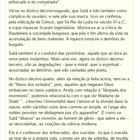
enforcado e do conspirador".
Vê-se no dístico décimo-segundo, que Satã é tido também como
cúmplice do usurário; e nele põe sua marca. Isso se confirma,
pela indicação de Crésus, que foi Rei da Lydia no século VI a.C.,
e cujas riquezas ficaram legendárias. Mostra-se aí a crítica de
Baudelaire à sociedade burguesa, que põe o fim último da vida na
acumulação de bens materiais. A riqueza torna-se o demônio do
burguês.
Satã também é o condutor das prostitutas, aquele que as leva ao
amor pelos molambos. Mais uma vez, agora no dístico décimo-
terceiro, são as degradações - quer a moral, quer a espiritual -
associadas ao demônio, que são cantadas pelo poeta.
No dístico décimo-quarto, além da relação já feita acima, tem-se a
do "Navio dos exilados", pois, aqueles que negaram Deus
embarcam no navio satânico. Ainda com relação à "lâmpada dos
inventores", podemos relacioná-la com o que diz Madame de
Staël: "...
cherchez l’immortalité dans l’amour et la divinité dans la
nature, enfin sactifiez votre âme comme un temple, et l’ange des
nobles pensées ne dédaignera pas d’y apparaître
". É como se
Satã "ditasse" ao inventor, ao homem de gênio - que adere a ele -,
as descobertas, as criações da ciência moderna.
Ele é o confessor dos enforcados, dos suicidas. Já que o suicida,
ao tirar de si a própria vida, comete um ato de soberba, de revolta