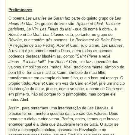
Preliminares
O poema
Les Litanies de Satan
faz parte do quinto grupo de
Les
Fleurs du Mal
. Os grupos do livro são:
Spleen et Idéal, Tableaux
parisiens, Le Vin, Les Fleurs du Mal
- que dá nome à obra -, e
Révolte et La Mort
.
Les Litanies
está, portanto, no grupo de
Révolte
, que contém três poemas:
Le Reniement de Saint Pierre
(A negação de São Pedro),
Abel et Caïn,
e, o último,
Les Litanies
.
A revolta é justamente contra Deus, e em todos os poemas
podemos destacar blasfêmias, como: "
Saint Pierre a renié
Jésus...Il a bien fait
!". Em
Abel et Caïn
, ele faz a inversão dos
valores simbólicos dos irmãos. Abel, tradicionalmente, símbolo do
bom filho, torna-se maldito; Caim, símbolo do mau filho,
transforma-se em exemplo do bom filho, que o bom pai renega. O
próprio título,
Abel et Caïn
em vez de
Caïn et Abel
, já é um indício
da intenção do autor, já que, como se sabe, o nome de Caim vem
em primeiro, não só porque foi o primogênito, mas porque ele
matou Abel.
Assim, para tentarmos uma interpretação de
Les Litanies
, é
preciso ter em mente a questão da inversão dos valores. Deus
torna-se o diabo e vice-versa. Porém, antes, temos que buscar
entender qual é a idéia que Baudelaire tem de Satã. O autor se
opõe à concepção católica, baseada na Revelação e no