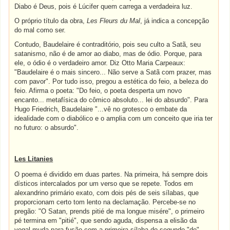
Diabo é Deus, pois é Lúcifer quem carrega a verdadeira luz.
O próprio título da obra,
Les Fleurs du Mal
, já indica a concepção
do mal como ser.
Contudo, Baudelaire é contraditório, pois seu culto a Satã, seu
satanismo, não é de amor ao diabo, mas de ódio. Porque, para
ele, o ódio é o verdadeiro amor. Diz Otto Maria Carpeaux:
"Baudelaire é o mais sincero... Não serve a Satã com prazer, mas
com pavor". Por tudo isso, pregou a estética do feio, a beleza do
feio. Afirma o poeta: "Do feio, o poeta desperta um novo
encanto... metafísica do cômico absoluto... lei do absurdo". Para
Hugo Friedrich, Baudelaire "...vê no grotesco o embate da
idealidade com o diabólico e o amplia com um conceito que iria ter
no futuro: o absurdo".
Les Litanies
O poema é dividido em duas partes. Na primeira, há sempre dois
dísticos intercalados por um verso que se repete. Todos em
alexandrino primário exato, com dois pés de seis sílabas, que
proporcionam certo tom lento na declamação. Percebe-se no
pregão: "O Satan, prends pitié de ma longue misére", o primeiro
pé termina em "pitié", que sendo aguda, dispensa a elisão da
vogal muda para fusão com a primeira sílaba do segundo "de".