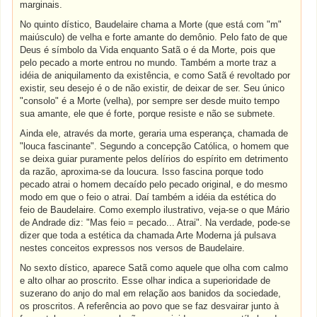
marginais.
No quinto dístico, Baudelaire chama a Morte (que está com "m"
maiúsculo) de velha e forte amante do demônio. Pelo fato de que
Deus é símbolo da Vida enquanto Satã o é da Morte, pois que
pelo pecado a morte entrou no mundo. Também a morte traz a
idéia de aniquilamento da existência, e como Satã é revoltado por
existir, seu desejo é o de não existir, de deixar de ser. Seu único
"consolo" é a Morte (velha), por sempre ser desde muito tempo
sua amante, ele que é forte, porque resiste e não se submete.
Ainda ele, através da morte, geraria uma esperança, chamada de
"louca fascinante". Segundo a concepção Católica, o homem que
se deixa guiar puramente pelos delírios do espírito em detrimento
da razão, aproxima-se da loucura. Isso fascina porque todo
pecado atrai o homem decaído pelo pecado original, e do mesmo
modo em que o feio o atrai. Daí também a idéia da estética do
feio de Baudelaire. Como exemplo ilustrativo, veja-se o que Mário
de Andrade diz: "Mas feio = pecado... Atrai". Na verdade, pode-se
dizer que toda a estética da chamada Arte Moderna já pulsava
nestes conceitos expressos nos versos de Baudelaire.
No sexto dístico, aparece Satã como aquele que olha com calmo
e alto olhar ao proscrito. Esse olhar indica a superioridade de
suzerano do anjo do mal em relação aos banidos da sociedade,
os proscritos. A referência ao povo que se faz desvairar junto à