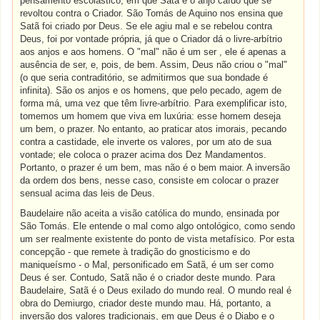
pensamento escolástico, em que Satã é o anjo caído que se
revoltou contra o Criador. São Tomás de Aquino nos ensina que
Satã foi criado por Deus. Se ele agiu mal e se rebelou contra
Deus, foi por vontade própria, já que o Criador dá o livre-arbítrio
aos anjos e aos homens. O "mal" não é um ser , ele é apenas a
ausência de ser, e, pois, de bem. Assim, Deus não criou o "mal"
(o que seria contraditório, se admitirmos que sua bondade é
infinita). São os anjos e os homens, que pelo pecado, agem de
forma má, uma vez que têm livre-arbítrio. Para exemplificar isto,
tomemos um homem que viva em luxúria: esse homem deseja
um bem, o prazer. No entanto, ao praticar atos imorais, pecando
contra a castidade, ele inverte os valores, por um ato de sua
vontade; ele coloca o prazer acima dos Dez Mandamentos.
Portanto, o prazer é um bem, mas não é o bem maior. A inversão
da ordem dos bens, nesse caso, consiste em colocar o prazer
sensual acima das leis de Deus.
Baudelaire não aceita a visão católica do mundo, ensinada por
São Tomás. Ele entende o mal como algo ontológico, como sendo
um ser realmente existente do ponto de vista metafísico. Por esta
concepção - que remete à tradição do gnosticismo e do
maniqueísmo - o Mal, personificado em Satã, é um ser como
Deus é ser. Contudo, Satã não é o criador deste mundo. Para
Baudelaire, Satã é o Deus exilado do mundo real. O mundo real é
obra do Demiurgo, criador deste mundo mau. Há, portanto, a
inversão dos valores tradicionais, em que Deus é o Diabo e o