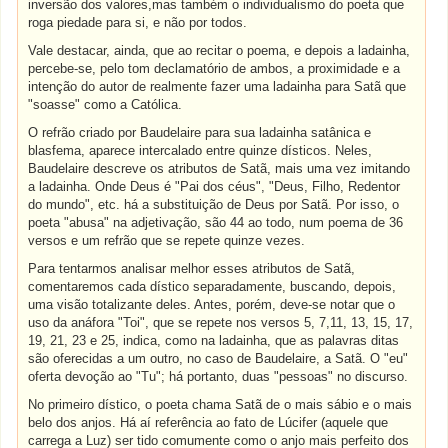
inversão dos valores,mas também o individualismo do poeta que
roga piedade para si, e não por todos.
Vale destacar, ainda, que ao recitar o poema, e depois a ladainha,
percebe-se, pelo tom declamatório de ambos, a proximidade e a
intenção do autor de realmente fazer uma ladainha para Satã que
"soasse" como a Católica.
O refrão criado por Baudelaire para sua ladainha satânica e
blasfema, aparece intercalado entre quinze dísticos. Neles,
Baudelaire descreve os atributos de Satã, mais uma vez imitando
a ladainha. Onde Deus é "Pai dos céus", "Deus, Filho, Redentor
do mundo", etc. há a substituição de Deus por Satã. Por isso, o
poeta "abusa" na adjetivação, são 44 ao todo, num poema de 36
versos e um refrão que se repete quinze vezes.
Para tentarmos analisar melhor esses atributos de Satã,
comentaremos cada dístico separadamente, buscando, depois,
uma visão totalizante deles. Antes, porém, deve-se notar que o
uso da anáfora "Toi", que se repete nos versos 5, 7,11, 13, 15, 17,
19, 21, 23 e 25, indica, como na ladainha, que as palavras ditas
são oferecidas a um outro, no caso de Baudelaire, a Satã. O "eu"
oferta devoção ao "Tu"; há portanto, duas "pessoas" no discurso.
No primeiro dístico, o poeta chama Satã de o mais sábio e o mais
belo dos anjos. Há aí referência ao fato de Lúcifer (aquele que
carrega a Luz) ser tido comumente como o anjo mais perfeito dos