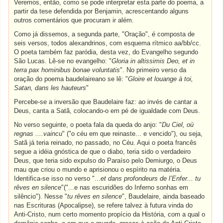
Veremos, então, como se pode interpretar esta parte do poema, a
partir da tese defendida por Benjamin, acrescentando alguns
outros comentários que procuram ir além.
Como já dissemos, a segunda parte, "Oração", é composta de
seis versos, todos alexandrinos, com esquema rítmico aa/bb/cc.
O poeta também faz paródia, desta vez, do Evangelho segundo
São Lucas. Lê-se no evangelho: "
Gloria in altissimis Deo, et in
terra pax hominibus bonae voluntatis
". No primeiro verso da
oração do poema baudelaireano se lê: "
Gloire et louange à toi,
Satan, dans les hauteurs
"
Percebe-se a inversão que Baudelaire faz: ao invés de cantar a
Deus, canta a Satã, colocando-o em pé de igualdade com Deus.
No verso seguinte, o poeta fala da queda do anjo: "
Du Ciel, où
regnas ....vaincu
" ("o céu em que reinaste... e vencido"), ou seja,
Satã já teria reinado, no passado, no Céu. Aqui o poeta francês
segue a idéia gnóstica de que o diabo, teria sido o verdadeiro
Deus, que teria sido expulso do Paraíso pelo Demiurgo, o Deus
mau que criou o mundo e aprisionou o espírito na matéria.
Identifica-se isso no verso "...
et dans profondeurs de l’Enfer... tu
rêves en silence
"("...e nas escuridões do Inferno sonhas em
silêncio"). Nesse "
tu rêves en silence
", Baudelaire, ainda baseado
nas Escrituras (Apocalipse), se refere talvez à futura vinda do
Anti-Cristo, num certo momento propício da História, com a qual o