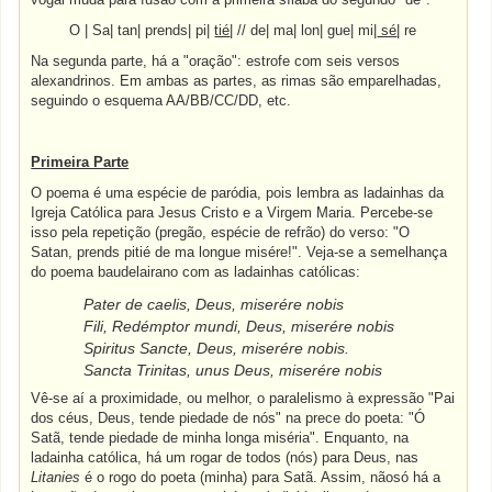
O | Sa| tan| prends| pi|
tié
| // de| ma| lon| gue| mi|
sé
| re
Na segunda parte, há a "oração": estrofe com seis versos
alexandrinos. Em ambas as partes, as rimas são emparelhadas,
seguindo o esquema AA/BB/CC/DD, etc.
Primeira Parte
O poema é uma espécie de paródia, pois lembra as ladainhas da
Igreja Católica para Jesus Cristo e a Virgem Maria. Percebe-se
isso pela repetição (pregão, espécie de refrão) do verso: "O
Satan, prends pitié de ma longue misére!". Veja-se a semelhança
do poema baudelairano com as ladainhas católicas:
Pater de caelis, Deus, miserére nobis
Fili, Redémptor mundi, Deus, miserére nobis
Spiritus Sancte, Deus, miserére nobis.
Sancta Trinitas, unus Deus, miserére nobis
Vê-se aí a proximidade, ou melhor, o paralelismo à expressão "Pai
dos céus, Deus, tende piedade de nós" na prece do poeta: "Ó
Satã, tende piedade de minha longa miséria". Enquanto, na
ladainha católica, há um rogar de todos (nós) para Deus, nas
Litanies
é o rogo do poeta (minha) para Satã. Assim, nãosó há a