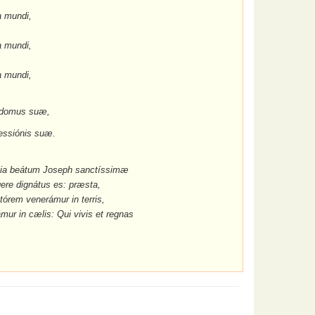
a mundi,
a mundi,
ta mundi,
 domus suæ,
essiónis su
æ
.
éntia beátum Joseph sanctíssimæ
ere dignátus es: præsta,
órem venerámur in terris,
ur in cælis: Qui vivis et regnas