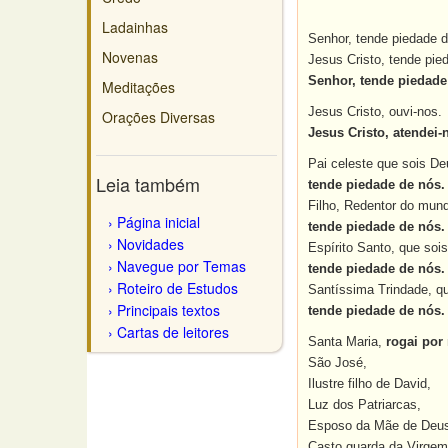
Ladainhas
Senhor, tende piedade d
Novenas
Jesus Cristo, tende pie
Senhor, tende piedade
Meditações
Jesus Cristo, ouvi-nos.
Orações Diversas
Jesus Cristo, atendei-
Pai celeste que sois De
Leia também
tende piedade de nós.
Filho, Redentor do mun
Página inicial
tende piedade de nós.
Novidades
Espírito Santo, que soi
Navegue por Temas
tende piedade de nós.
Roteiro de Estudos
Santíssima Trindade, q
Principais textos
tende piedade de nós.
Cartas de leitores
Santa Maria,
rogai por
São José,
Ilustre filho de David,
Luz dos Patriarcas,
Esposo da Mãe de Deu
Casto guarda da Virgem