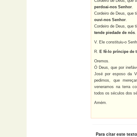
Cordeiro de Deus, que t
perdoai-nos Senhor
.
Cordeiro de Deus, que t
ouvi-nos Senhor
.
Cordeiro de Deus, que t
tende piedade de nós
.
V. Ele constituiu-o Sen
R.
E fê-lo príncipe de
Oremos.
Ó Deus, que por inefáv
José por esposo da V
pedimos, que mereça
veneramos na terra com
todos os séculos dos s
Amém.
Para citar este texto