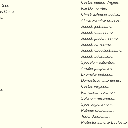
Custos pudíce Vírginis,
 Deus,
Filii Dei nutrítie,
s Cristo,
Christi defénsor sédule,
ia,
Alm
æ
Famíli
æ
pr
æ
ses,
Joseph justíssime,
Joseph castíssime,
Joseph prudentíssime,
Joseph fortíssime,
Joseph oboedientíssime,
Joseph fidelíssime,
Spéculum patiénti
æ
,
Amátor paupertátis,
Exémplar opíficum,
,
Doméstic
æ
vit
æ
decus,
Custos vírginum,
as,
Familiárum cólumen,
Solátium miserórum,
,
Spes
æ
grotántium,
,
Patróne moriéntium,
Terror d
æ
monum,
,
Protéctor sanct
æ
Ecclési
æ
,