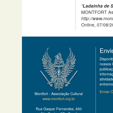
"
Ladainha de 
MONTFORT Asso
http://www.mont
Online, 07/08/
Envi
Disponi
nossos 
publicaç
informa
ativida
entremo
Enviar C
Montfort - Associação Cultural
www.montfort.org.br
Rua Gaspar Fernandes, 650