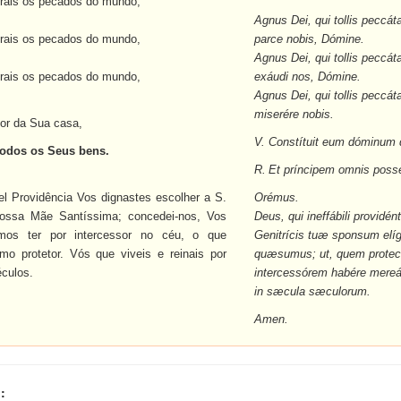
irais os pecados do mundo,
Agnus Dei, qui tollis peccát
irais os pecados do mundo,
parce nobis, Dómine.
Agnus Dei, qui tollis peccát
irais os pecados do mundo,
exáudi nos, Dómine.
Agnus Dei, qui tollis peccá
miserére nobis.
hor da Sua casa,
V. Constítuit eum dóminum
 todos os Seus bens.
R.
Et príncipem omnis poss
el Providência Vos dignastes escolher a S.
Orémus.
ossa Mãe Santíssima; concedei-nos, Vos
Deus, qui ineffábili provid
mos ter por intercessor no céu, o que
Genitrícis tuæ sponsum elíg
o protetor. Vós que viveis e reinais por
quæsumus; ut, quem protect
éculos.
intercessórem habére mereám
in sæcula sæculorum.
Amen.
: