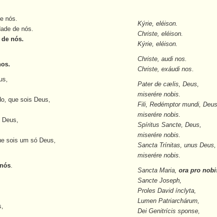
e nós.
Kýrie, eléison.
dade de nós.
Christe, eléison.
 de nós.
Kýrie, eléison.
Christe, audi nos.
nos.
Christe, exáudi nos
.
us,
Pater de cælis, Deus,
miserére nobis.
do, que sois Deus,
Fili, Redémptor mundi, Deus
miserére nobis.
s Deus,
Spíritus Sancte, Deus,
miserére nobis.
ue sois um só Deus,
Sancta Trínitas, unus Deus,
miserére nobis.
 nós
.
Sancta Maria,
ora pro nobi
Sancte Joseph,
Proles David ínclyta,
Lumen Patriarchárum,
s,
Dei Genitrícis sponse,
,