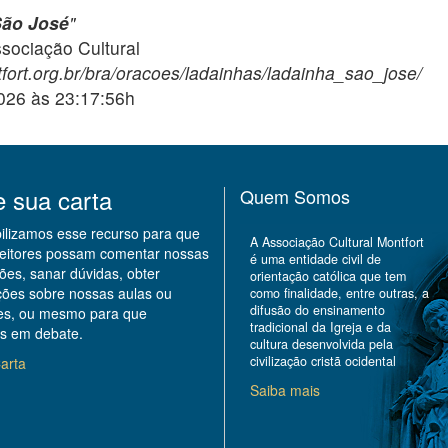
São José
"
ciação Cultural
fort.org.br/bra/oracoes/ladainhas/ladainha_sao_jose/
2026 às 23:17:56h
e sua carta
Quem Somos
bilizamos esse recurso para que
A Associação Cultural Montfort
leitores possam comentar nossas
é uma entidade civil de
ões, sanar dúvidas, obter
orientação católica que tem
ções sobre nossas aulas ou
como finalidade, entre outras, a
difusão do ensinamento
des, ou mesmo para que
tradicional da Igreja e da
s em debate.
cultura desenvolvida pela
civilização cristã ocidental
arta
Saiba mais