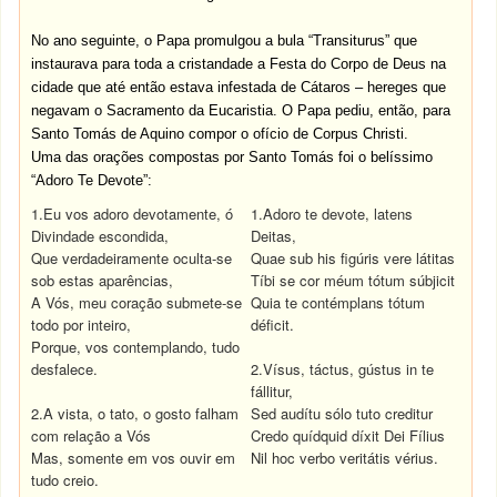
No ano seguinte, o Papa promulgou a bula “Transiturus” que
instaurava para toda a cristandade a Festa do Corpo de Deus na
cidade que até então estava infestada de Cátaros – hereges que
negavam o Sacramento da Eucaristia. O Papa pediu, então, para
Santo Tomás de Aquino compor o ofício de Corpus Christi.
Uma das orações compostas por Santo Tomás foi o belíssimo
“Adoro Te Devote”:
1.Eu vos adoro devotamente, ó
1.Adoro te devote, latens
Divindade escondida,
Deitas,
Que verdadeiramente oculta-se
Quae sub his figúris vere látitas
sob estas aparências,
Tíbi se cor méum tótum súbjicit
A Vós, meu coração submete-se
Quia te contémplans tótum
todo por inteiro,
déficit.
Porque, vos contemplando, tudo
desfalece.
2.Vísus, táctus, gústus in te
fállitur,
2.A vista, o tato, o gosto falham
Sed audítu sólo tuto creditur
com relação a Vós
Credo quídquid díxit Dei Fílius
Mas, somente em vos ouvir em
Nil hoc verbo veritátis vérius.
tudo creio.