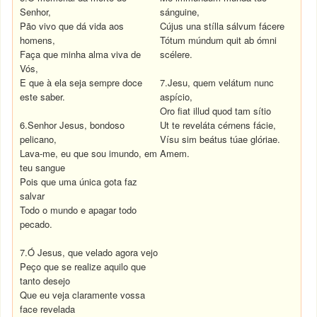
Senhor,
sánguine,
Pão vivo que dá vida aos
Cújus una stílla sálvum fácere
homens,
Tótum múndum quit ab ómni
Faça que minha alma viva de
scélere.
Vós,
E que à ela seja sempre doce
7.Jesu, quem velátum nunc
este saber.
aspício,
Oro fiat illud quod tam sítio
6.Senhor Jesus, bondoso
Ut te reveláta cérnens fácie,
pelicano,
Vísu sim beátus túae glóriae.
Lava-me, eu que sou imundo, em
Amem.
teu sangue
Pois que uma única gota faz
salvar
Todo o mundo e apagar todo
pecado.
7.Ó Jesus, que velado agora vejo
Peço que se realize aquilo que
tanto desejo
Que eu veja claramente vossa
face revelada