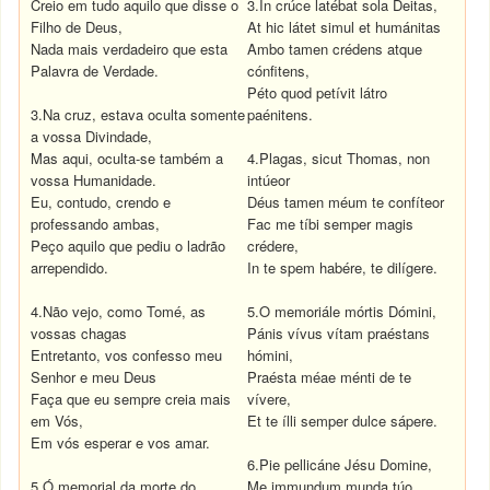
Creio em tudo aquilo que disse o
3.In crúce latébat sola Deitas,
Filho de Deus,
At hic látet simul et humánitas
Nada mais verdadeiro que esta
Ambo tamen crédens atque
Palavra de Verdade.
cónfitens,
Péto quod petívit látro
3.Na cruz, estava oculta somente
paénitens.
a vossa Divindade,
Mas aqui, oculta-se também a
4.Plagas, sicut Thomas, non
vossa Humanidade.
intúeor
Eu, contudo, crendo e
Déus tamen méum te confíteor
professando ambas,
Fac me tíbi semper magis
Peço aquilo que pediu o ladrão
crédere,
arrependido.
In te spem habére, te dilígere.
4.Não vejo, como Tomé, as
5.O memoriále mórtis Dómini,
vossas chagas
Pánis vívus vítam praéstans
Entretanto, vos confesso meu
hómini,
Senhor e meu Deus
Praésta méae ménti de te
Faça que eu sempre creia mais
vívere,
em Vós,
Et te ílli semper dulce sápere.
Em vós esperar e vos amar.
6.Pie pellicáne Jésu Domine,
5.Ó memorial da morte do
Me immundum munda túo