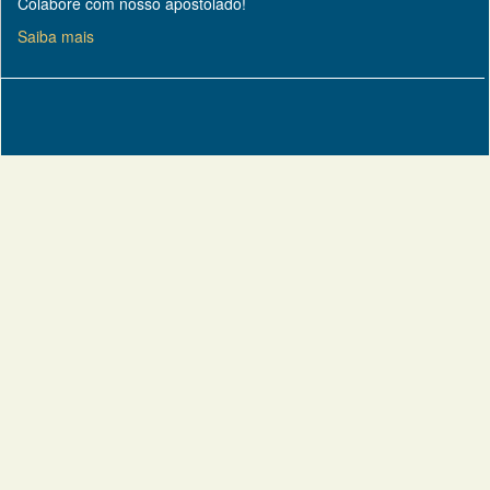
Colabore com nosso apostolado!
Saiba mais