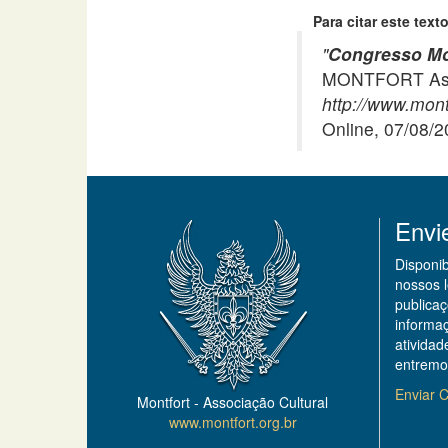
Para citar este texto
"
Congresso Mo
MONTFORT Asso
http://www.mont
Online, 07/08/
Envi
Disponi
nossos 
publicaç
informa
ativida
entremo
Enviar C
Montfort - Associação Cultural
www.montfort.org.br