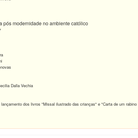
da pós modernidade no ambiente católico
7
ra
i
onovas
cilia Dalla Vechia
lançamento dos livros "Missal ilustrado das crianças" e "Carta de um rabin