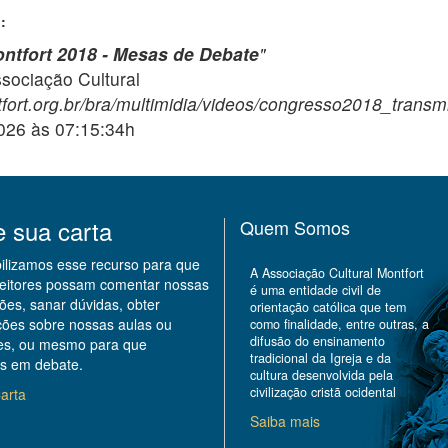
:
ntfort 2018 - Mesas de Debate
"
ciação Cultural
fort.org.br/bra/multimidia/videos/congresso2018_transm
2026 às 07:15:34h
e sua carta
Quem Somos
bilizamos esse recurso para que
A Associação Cultural Montfort
leitores possam comentar nossas
é uma entidade civil de
ões, sanar dúvidas, obter
orientação católica que tem
ções sobre nossas aulas ou
como finalidade, entre outras, a
difusão do ensinamento
des, ou mesmo para que
tradicional da Igreja e da
s em debate.
cultura desenvolvida pela
civilização cristã ocidental
arta
Saiba mais