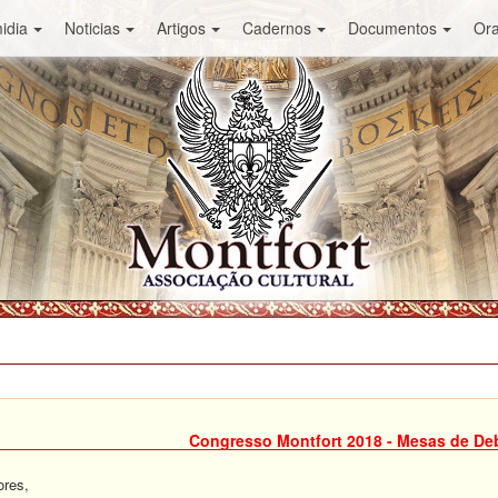
idia
Noticias
Artigos
Cadernos
Documentos
Or
Congresso Montfort 2018 - Mesas de De
ores,