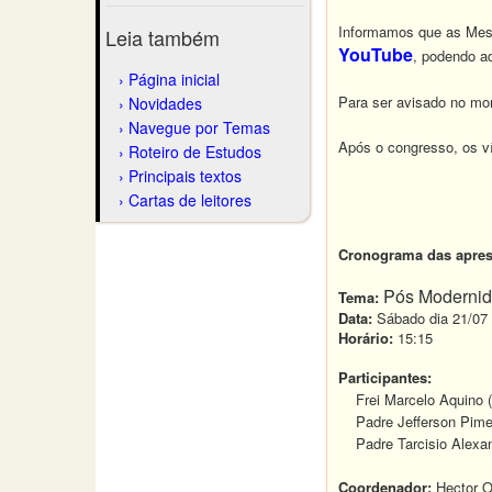
Informamos que as Mesa
Leia também
YouTube
, podendo a
Página inicial
Para ser avisado no mo
Novidades
Navegue por Temas
Após o congresso, os ví
Roteiro de Estudos
Principais textos
Cartas de leitores
Cronograma das apres
Pós Modernid
Tema:
Data:
Sábado dia 21/07
Horário:
15:15
Participantes:
Frei Marcelo Aquino (
Padre Jefferson Pimen
Padre Tarcisio Alexan
Coordenador:
Hector Ol