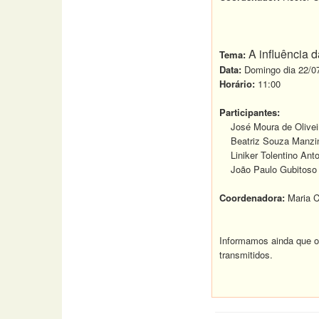
A influência 
Tema:
Data:
Domingo dia 22/0
Horário:
11:00
Participantes:
José Moura de Olivei
Beatriz Souza Manzin
Liniker Tolentino Ant
João Paulo Gubitoso
Coordenadora:
Maria Ce
Informamos ainda que o 
transmitidos.